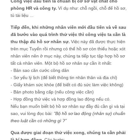
Công việc đầu tiên là chuẩn bị cơ sở vật chất cho
phòng HR và công ty.
Ví dụ như: chỗ ngồi, chỗ để hồ sơ,
tủ tài liệu ...
Tiếp đến, khi những nhân viên mới đầu tiên và về sau
đã bước vào quá trình thử việc thì công việc ta cần là
thu thập đủ hồ sơ nhân sự.
Việc này đã được thực hiện
trên mục Tuyển rồi nhưng có thể hồ sơ còn thiếu hoặc xót
nhân viên nên ở mục này, chúng ta tiếp tục tập hợp hồ sơ
tất cả nhân viên. Một bộ hồ sơ nhân sự cần ít nhất:
- Bản sao căn cước công dân
- Sơ yếu lý lịch (để biết thông tin nhân thân và địa chỉ)
- Giấy khám sức khỏe (để biết có đủ sức làm việc không)
- Bản photo bằng cấp (nếu công việc cần)
- Hợp đồng thử việc và hợp đồng lao động nếu có.
Nếu bạn muốn biết bộ hồ sơ nhân sự đầy đủ cần gì và tại
sao, vui lòng đọc bài:
"
Bộ hồ sơ lao động (nhân sự) chuẩn
theo luật cần có những gì ?
"
Qua được giai đoạn thử việc xong, chúng ta cần phải
là kí hợp đồng.
Các bước: