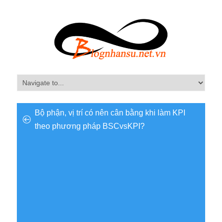
Bộ phận, vị trí có nên cân bằng khi làm KPI
theo phương pháp BSCvsKPI?