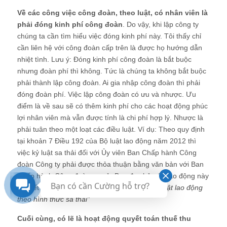
Về các công việc công đoàn, theo luật, có nhân viên là
phải đóng kinh phí công đoàn
. Do vậy, khi lập công ty
chúng ta cần tìm hiểu việc đóng kinh phí này. Tôi thấy chỉ
cần liên hệ với công đoàn cấp trên là được họ hướng dẫn
nhiệt tình. Lưu ý: Đóng kinh phí công đoàn là bắt buộc
nhưng đoàn phí thì không. Tức là chúng ta không bắt buộc
phải thành lập công đoàn. Ai gia nhập công đoàn thì phải
đóng đoàn phí. Việc lập công đoàn có ưu và nhược. Ưu
điểm là về sau sẽ có thêm kinh phí cho các hoạt động phúc
lợi nhân viên mà vẫn được tính là chi phí hợp lý. Nhược là
phải tuân theo một loạt các điều luật. Ví dụ: Theo quy định
tại khoản 7 Điều 192 của Bộ luật lao động năm 2012 thì
việc kỷ luật sa thải đối với Ủy viên Ban Chấp hành Công
đoàn Công ty phải được thỏa thuận bằng văn bản với Ban
Chấp hành Công đoàn cơ sở. Bạn đọc bản án lao động này
Bạn có cần Cường hỗ trợ?
để biết thêm:
"
Bản án tranh chấp về xử lý kỷ luật lao động
theo hình thức sa thải
"
Cuối cùng, có lẽ là hoạt động quyết toán thuế thu