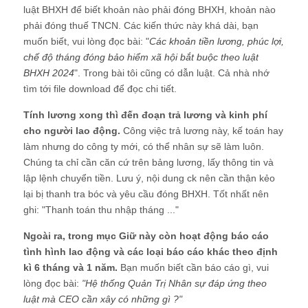
luật BHXH để biết khoản nào phải đóng BHXH, khoản nào
phải đóng thuế TNCN. Các kiến thức này khá dài, bạn
muốn biết, vui lòng đọc bài: "
Các khoản tiền lương, phúc lợi,
chế độ tháng đóng bảo hiểm xã hội bắt buộc theo luật
BHXH 2024
". Trong bài tôi cũng có dẫn luật. Cả nhà nhớ
tìm tới file download để đọc chi tiết.
Tính lương xong thì đến đoạn trả lương và kinh phí
cho người lao động.
Công việc trả lương này, kế toán hay
làm nhưng do công ty mới, có thể nhân sự sẽ làm luôn.
Chúng ta chỉ cần căn cứ trên bảng lương, lấy thông tin và
lập lệnh chuyển tiền. Lưu ý, nội dung ck nên cần thận kẻo
lại bị thanh tra bóc và yêu cầu đóng BHXH. Tốt nhất nên
ghi: "Thanh toán thu nhập tháng ..."
Ngoài ra, trong mục Giữ này còn hoạt động báo cáo
tình hình lao động và các loại báo cáo khác theo định
kì 6 tháng và 1 năm.
Bạn muốn biết cần báo cáo gì, vui
lòng đọc bài:
"
Hệ thống Quản Trị Nhân sự đáp ứng theo
luật mà CEO cần xây có những gì ?
"