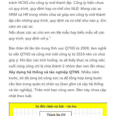
trách HCNS cho công ty mới thành lập. Công ty hiện chưa
có quy trình, quy định hay cơ chế cho NLĐ. Mong các ac
HRM và HR trong nhóm chia sẻ giúp em công ty mới thành
lập cần những quy trình, quy định và cơ chế như nào ạ. Em
cảm ơn các ac.
Nếu được các ac cho em xin file mẫu hay biểu mẫu về các
quy trình, quy định với ạ.
”
Bản thân tôi lăn lộn trong lĩnh vực QTNS từ 2008, làm nghề
tư vấn QTNS và cũng mở một công ty từ 2019 nên có chút
góp ý. Khi đọc các tình huống, ta sẽ thấy thực ra công việc
cuối cùng cũng chỉ là chia thành 2 nhóm đan xen lẫn nhau:
Xây dựng hệ thống và tác nghiệp QTNS
. Nhiều năm
trước, tôi đã từng bỏ công sức ra để tổng hợp từng bước
cần làm trong quản trị nhân sự (bao gồm cả xây hệ thống
và tác nghiệp). Thân mời bạn cùng xem. Bản này chưa cập
nhật theo luật.