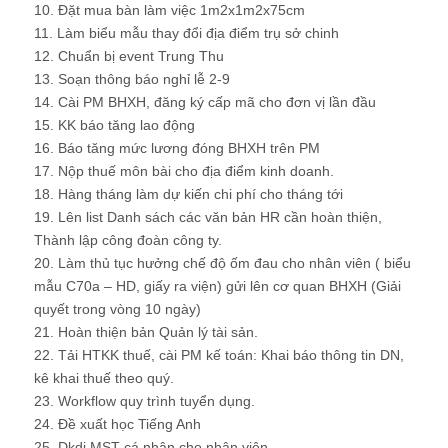
10. Đặt mua bàn làm việc 1m2x1m2x75cm
11. Làm biểu mẫu thay đổi địa điểm trụ sở chinh
12. Chuẩn bị event Trung Thu
13. Soạn thông báo nghỉ lễ 2-9
14. Cài PM BHXH, đăng ký cấp mã cho đơn vị lần đầu
15. KK báo tăng lao động
16. Báo tăng mức lương đóng BHXH trên PM
17. Nộp thuế môn bài cho địa điểm kinh doanh.
18. Hàng tháng làm dự kiến chi phí cho tháng tới
19. Lên list Danh sách các văn bản HR cần hoàn thiện,
Thành lập công đoàn công ty.
20. Làm thủ tục hưởng chế độ ốm đau cho nhân viên ( biểu
mẫu C70a – HD, giấy ra viện) gửi lên cơ quan BHXH (Giải
quyết trong vòng 10 ngày)
21. Hoàn thiện bản Quản lý tài sản.
22. Tải HTKK thuế, cài PM kế toán: Khai báo thông tin DN,
kê khai thuế theo quý.
23. Workflow quy trình tuyển dụng.
24. Đề xuất học Tiếng Anh
25. Dkdi MST cá nhân cho nhân viên