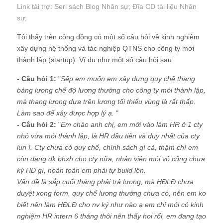
Link tài trợ:
Seri sách Blog Nhân sự
; Đĩa CD
tài liệu Nhân
sự
;
Tôi thấy trên cộng đồng có một số câu hỏi về kinh nghiệm
xây dựng hệ thống và tác nghiệp QTNS cho công ty mới
thành lập (startup). Ví dụ như một số câu hỏi sau:
- Câu hỏi 1:
"
Sếp em muốn em xây dựng quy chế thang
bảng lương chế độ lương thưởng cho công ty mới thành lập,
mà thang lương dựa trên lương tối thiểu vùng là rất thấp.
Làm sao để xây được hợp lý ạ.
"
- Câu hỏi 2:
"
Em chào anh chị, em mới vào làm HR ở 1 cty
nhỏ vừa mới thành lập, là HR đầu tiên và duy nhất của cty
lun í. Cty chưa có quy chế, chính sách gì cả, thậm chí em
còn đang đk bhxh cho cty nữa, nhân viên mới vô cũng chưa
ký HĐ gì, hoàn toàn em phải tự build lên.
Vấn đề là sắp cuối tháng phải trả lương, mà HĐLĐ chưa
duyệt xong form, quy chế lương thưởng chưa có, nên em ko
biết nên làm HĐLĐ cho nv ký như nào ạ em chỉ mới có kinh
nghiệm HR intern 6 tháng thôi nên thấy hơi rối, em đang tạo