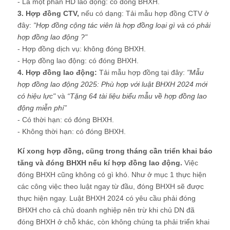
- Là một phần HD lao động: có đóng BHXH.
3. Hợp đồng CTV,
nếu có dạng: Tải mẫu hợp đồng CTV ở
đây:
"
Hợp đồng cộng tác viên là hợp đồng loại gì và có phải
hợp đồng lao động ?
"
- Hợp đồng dịch vụ: không đóng BHXH.
- Hợp đồng lao động: có đóng BHXH.
4. Hợp đồng lao động:
Tải mẫu hợp đồng tại đây:
"
Mẫu
hợp đồng lao động 2025: Phù hợp với luật BHXH 2024 mới
có hiệu lực
"
và
“
Tặng 64 tài liệu biểu mẫu về hợp đồng lao
động miễn phí
”
- Có thời hạn: có đóng BHXH.
- Không thời hạn: có đóng BHXH.
Kí xong hợp đồng, cũng trong tháng cần triển khai báo
tăng và đóng BHXH nếu kí hợp đồng lao động.
Việc
đóng BHXH cũng không có gì khó. Như ở mục 1 thực hiện
các công việc theo luật ngay từ đầu, đóng BHXH sẽ được
thực hiện ngay. Luật BHXH 2024 có yêu cầu phải đóng
BHXH cho cả chủ doanh nghiệp nên trừ khi chủ DN đã
đóng BHXH ở chỗ khác, còn không chúng ta phải triển khai