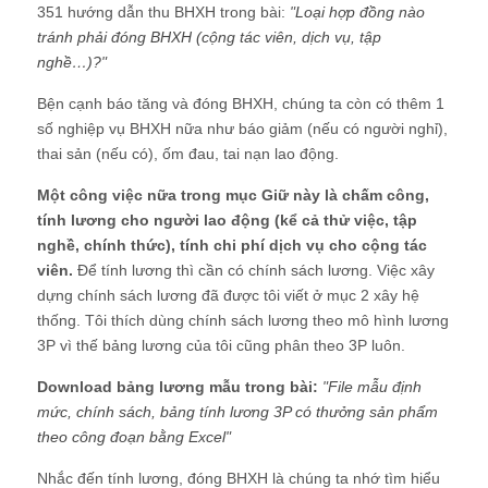
351 hướng dẫn thu BHXH trong bài:
"
Loại hợp đồng nào
tránh phải đóng BHXH (cộng tác viên, dịch vụ, tập
nghề…)?
"
Bện cạnh báo tăng và đóng BHXH, chúng ta còn có thêm 1
số nghiệp vụ BHXH nữa như báo giảm (nếu có người nghỉ),
thai sản (nếu có), ốm đau, tai nạn lao động.
Một công việc nữa trong mục Giữ này là chấm công,
tính lương cho người lao động (kể cả thử việc, tập
nghề, chính thức), tính chi phí dịch vụ cho cộng tác
viên.
Để tính lương thì cần có chính sách lương. Việc xây
dựng chính sách lương đã được tôi viết ở mục 2 xây hệ
thống. Tôi thích dùng chính sách lương theo mô hình lương
3P vì thế bảng lương của tôi cũng phân theo 3P luôn.
Download bảng lương mẫu trong bài:
"
File mẫu định
mức, chính sách, bảng tính lương 3P có thưởng sản phẩm
theo công đoạn bằng Excel
"
Nhắc đến tính lương, đóng BHXH là chúng ta nhớ tìm hiểu