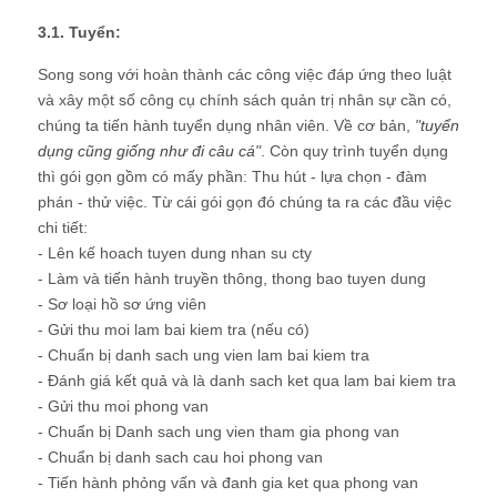
3.1. Tuyển:
Song song với hoàn thành các công việc đáp ứng theo luật
và xây một số công cụ chính sách quản trị nhân sự cần có,
chúng ta tiến hành tuyển dụng nhân viên. Về cơ bản,
"
tuyển
dụng cũng giống như đi câu cá
"
. Còn quy trình tuyển dụng
thì gói gọn gồm có mấy phần: Thu hút - lựa chọn - đàm
phán - thử việc. Từ cái gói gọn đó chúng ta ra các đầu việc
chi tiết:
- Lên kế hoach tuyen dung nhan su cty
- Làm và tiến hành truyền thông, thong bao tuyen dung
- Sơ loại hồ sơ ứng viên
- Gửi thu moi lam bai kiem tra (nếu có)
- Chuẩn bị danh sach ung vien lam bai kiem tra
- Đánh giá kết quả và là danh sach ket qua lam bai kiem tra
- Gửi thu moi phong van
- Chuẩn bị Danh sach ung vien tham gia phong van
- Chuẩn bị danh sach cau hoi phong van
- Tiến hành phỏng vấn và đanh gia ket qua phong van