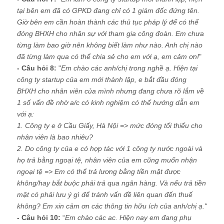
tại bên em đã có GPKD đang chỉ có 1 giám đốc đứng tên.
Giờ bên em cần hoàn thành các thủ tục pháp lý để có thể
đóng BHXH cho nhân sự với tham gia công đoàn. Em chưa
từng làm bao giờ nên không biết làm như nào. Anh chị nào
đã từng làm qua có thể chia sẻ cho em với ạ, em cảm ơn!
"
- Câu hỏi 8:
"
Em chào các anh/chị trong nghề ạ. Hiện tại
công ty startup của em mới thành lập, e bắt đầu đóng
BHXH cho nhân viên của mình nhưng đang chưa rõ lắm về
1 số vấn đề nhờ a/c có kinh nghiệm có thể hướng dẫn em
với ạ:
1. Công ty e ở Cầu Giấy, Hà Nội => mức đóng tối thiểu cho
nhân viên là bao nhiêu?
2. Do công ty của e có hợp tác với 1 công ty nước ngoài và
họ trả bằng ngoại tệ, nhân viên của em cũng muốn nhận
ngoại tệ => Em có thể trả lương bằng tiền mặt được
không/hay bắt buộc phải trả qua ngân hàng. Và nếu trả tiền
mặt có phải lưu ý gì để tránh vấn đề liên quan đến thuế
không? Em xin cảm ơn các thông tin hữu ích của anh/chị ạ."
- Câu hỏi 10:
“
Em chào các ac. Hiện nay em đang phụ