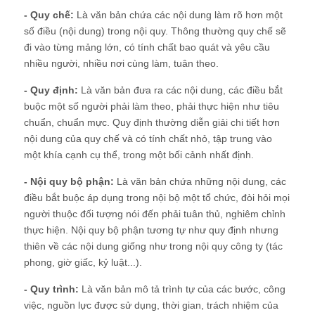
- Quy chế:
Là văn bản chứa các nội dung làm rõ hơn một
số điều (nội dung) trong nội quy. Thông thường quy chế sẽ
đi vào từng mảng lớn, có tính chất bao quát và yêu cầu
nhiều người, nhiều nơi cùng làm, tuân theo.
- Quy định:
Là văn bản đưa ra các nội dung, các điều bắt
buộc một số người phải làm theo, phải thực hiện như tiêu
chuẩn, chuẩn mực. Quy định thường diễn giải chi tiết hơn
nội dung của quy chế và có tính chất nhỏ, tập trung vào
một khía cạnh cụ thể, trong một bối cảnh nhất định.
- Nội quy bộ phận:
Là văn bản chứa những nội dung, các
điều bắt buộc áp dụng trong nội bộ một tổ chức, đòi hỏi mọi
người thuộc đối tượng nói đến phải tuân thủ, nghiêm chỉnh
thực hiện. Nội quy bộ phận tương tự như quy định nhưng
thiên về các nội dung giống như trong nội quy công ty (tác
phong, giờ giấc, kỷ luật...).
- Quy trình:
Là văn bản mô tả trình tự của các bước, công
việc, nguồn lực được sử dụng, thời gian, trách nhiệm của