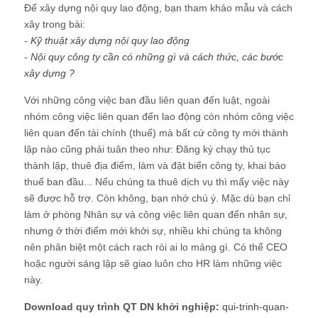
Để xây dựng nội quy lao động, bạn tham khảo mẫu và cách
xây trong bài:
-
Kỹ thuật xây dựng nội quy lao động
-
Nội quy công ty cần có những gì và cách thức, các bước
xây dựng ?
Với những công việc ban đầu liên quan đến luật, ngoài
nhóm công việc liên quan đến lao động còn nhóm công việc
liên quan đến tài chính (thuế) mà bất cứ công ty mới thành
lập nào cũng phải tuân theo như: Đăng ký chạy thủ tục
thành lập, thuê địa điểm, làm và đặt biển công ty, khai báo
thuế ban đầu... Nếu chúng ta thuê dịch vụ thì mấy việc này
sẽ được hỗ trợ. Còn không, bạn nhớ chú ý. Mặc dù bạn chỉ
làm ở phòng Nhân sự và công việc liên quan đến nhân sự,
nhưng ở thời điểm mới khởi sự, nhiều khi chúng ta không
nên phân biệt một cách rạch ròi ai lo mảng gì. Có thể CEO
hoặc người sáng lập sẽ giao luôn cho HR làm những việc
này.
Download quy trình QT DN khởi nghiệp:
qui-trinh-quan-