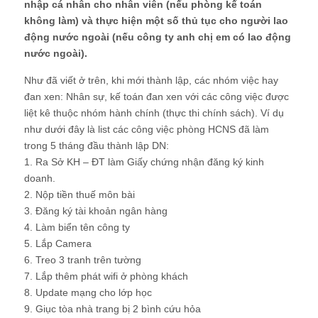
nhập cá nhân cho nhân viên (nếu phòng kế toán
không làm) và thực hiện một số thủ tục cho người lao
động nước ngoài (nếu công ty anh chị em có lao động
nước ngoài).
Như đã viết ở trên, khi mới thành lập, các nhóm việc hay
đan xen: Nhân sự, kế toán đan xen với các công việc được
liệt kê thuộc nhóm hành chính (thực thi chính sách). Ví dụ
như dưới đây là list các công việc phòng HCNS đã làm
trong 5 tháng đầu thành lập DN:
1. Ra Sở KH – ĐT làm Giấy chứng nhận đăng ký kinh
doanh.
2. Nộp tiền thuế môn bài
3. Đăng ký tài khoản ngân hàng
4. Làm biển tên công ty
5. Lắp Camera
6. Treo 3 tranh trên tường
7. Lắp thêm phát wifi ở phòng khách
8. Update mạng cho lớp học
9. Giục tòa nhà trang bị 2 bình cứu hỏa