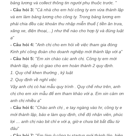
bảng lương và collect thông tin người phụ thuộc trước.
"
- Câu hỏi 3:
"
Cả nhà cho em hỏi công ty em vừa thành lập
và em làm bảng lương cho công ty. Trong bảng lương em
phải chia đều các khoản thu nhập miễn thuế ( tiền ăn trưa,
xăng xe, điện thoại,...) như thế nào cho hợp lý và đúng luật
ạ
"
- Câu hỏi 4:
"
Anh chị cho em hỏi về việc tham gia đóng
Kinh phí công đoàn cho doanh nghiệp mới thành lập với ạ
"
- Câu hỏi 5:
"
Em xin chào các anh chị. Công ty em mới
thành lập, sếp có giao cho em hoàn thành 2 quy định.
1. Quy chế khen thưởng , kỷ luật
2. Quy định về nghỉ việc
Vậy anh chị có hai mẫu quy trình . Quy chế như trên, anh
chị cho em xin mẫu để em tham khảo với ạ. Em xin cảm ơn
anh chị nhiều ạ
"
- Câu hỏi 6:
"
Chào anh chị , e tay ngàng vào hr, công ty e
mới thành lập, bảo e làm quy định, chế độ nhận viên, phúc
lợi … anh chị nào bit chỉ e với ạ, giờ e chưa bit bắt đầu từ
đâu
"
- Câu hỏi 7:
"
Em làm ở công ty startup mới thành lập, hiện