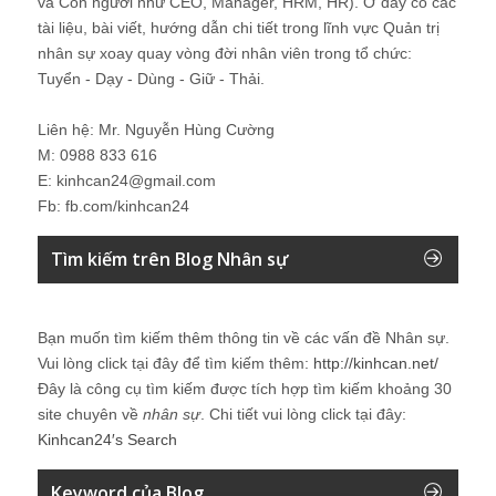
và Con người như CEO, Manager, HRM, HR). Ở đây có các
tài liệu, bài viết, hướng dẫn chi tiết trong lĩnh vực Quản trị
nhân sự xoay quay vòng đời nhân viên trong tổ chức:
Tuyển - Dạy - Dùng - Giữ - Thải.
Liên hệ: Mr. Nguyễn Hùng Cường
M: 0988 833 616
E: kinhcan24@gmail.com
Fb: fb.com/kinhcan24
Tìm kiếm trên Blog Nhân sự
Bạn muốn tìm kiếm thêm thông tin về các vấn đề
Nhân sự
.
Vui lòng click tại đây để tìm kiếm thêm:
http://kinhcan.net/
Đây là công cụ tìm kiếm được tích hợp tìm kiếm khoảng 30
site chuyên về
nhân sự
. Chi tiết vui lòng click tại đây:
Kinhcan24′s Search
Keyword của Blog