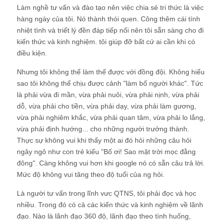
Làm nghề tư vấn và đào tạo nên việc chia sẻ tri thức là việc
hàng ngày của tôi. Nó thành thói quen. Công thêm cái tính
nhiệt tình và triết lý đền đáp tiếp nối nên tôi sẵn sàng cho đi
kiến thức và kinh nghiệm. tôi giúp đỡ bất cứ ai cần khi có
điều kiện.
Nhưng tôi không thể làm thế được với đồng đội. Không hiểu
sao tôi không thể chịu được cảnh "làm bố người khác". Tức
là phải vừa đi mần, vừa phải nuôi, vừa phải nịnh, vừa phải
dỗ, vừa phải cho tiền, vừa phải dạy, vừa phải làm gương,
vừa phải nghiêm khắc, vừa phải quan tâm, vừa phải lo lắng,
vừa phải định hướng... cho những người trưởng thành.
Thực sự không vui khi thấy một ai đó hỏi những câu hỏi
ngây ngô như con trẻ kiểu "Bố ơi! Sao mặt trời mọc đằng
đông". Càng không vui hơn khi google nó có sẵn câu trả lời.
Mức độ không vui tăng theo độ tuổi của ng hỏi.
Là người tư vấn trong lĩnh vưc QTNS, tôi phải đọc và học
nhiều. Trong đó có cả các kiến thức và kinh nghiệm về lãnh
đạo. Nào là lãnh đạo 360 độ, lãnh đạo theo tình huống,