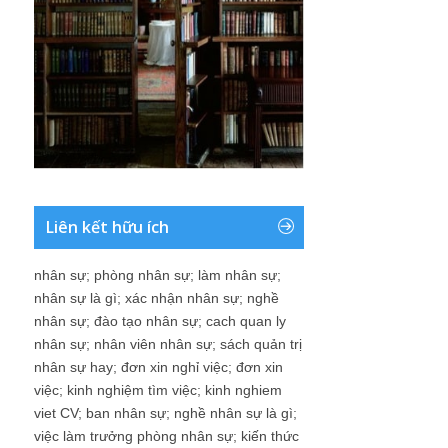
Liên kết hữu ích
nhân sự
;
phòng nhân sự
;
làm nhân sự
;
nhân sự là gì
;
xác nhận nhân sự
;
nghề
nhân sự
;
đào tạo nhân sự
;
cach quan ly
nhân sự
;
nhân viên nhân sự
;
sách quản trị
nhân sự hay
;
đơn xin nghỉ việc
;
đơn xin
việc
;
kinh nghiệm tìm việc
;
kinh nghiem
viet CV
;
ban nhân sự
;
nghề nhân sự là gì
;
việc làm trưởng phòng nhân sự
;
kiến thức