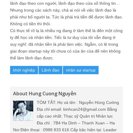
lãnh đạo theo con người, lãnh đạo theo cửa sổ thông tin...
Nhưng trong các sách này, chả ai nói về việc lãnh đạo là
phải như bố người ta. Tức là phải trả tiền để được lãnh đạo.
Không có tiền thì thôi.
Có thực tế rõ lạ là nhiều ng đang ở tâm thế là đến một công
ty để học và nhận tiền. Tiếc là tư duy của tôi vẫn đang ở
suy nghĩ: đã nhận tiền là phải làm việc. Ngẫm, có lẽ trong
giai đoạn startup này tôi chưa có của ăn của để nên không
thể làm lãnh đạo được.
khởi nghiệp
Lãnh đạo
nhân sự startup
About Hung Cuong Nguyễn
TÓM TẮT: Họ và tên : Nguyễn Hùng Cường
Địa chỉ email: kinhcan24@gmail.com Bằng
cấp cao nhất: Thạc sỹ Quản trị Nhân lực
Địa chỉ : 7B4 Ha Dinh – Thanh Xuan – Ha
Noi Điện thoại : 0988 833 616 Cấp bậc hiện tại: Leader