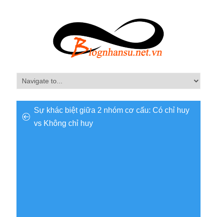
Sự khác biệt giữa 2 nhóm cơ cấu: Có chỉ huy
vs Không chỉ huy