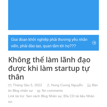
Giai đoạn khởi nghiệp phải thương yêu nhân
viên, phải đào tạo, quan tâm tới họ???
Không thể làm lãnh đạo
được khi làm startup tự
thân
Tháng Sáu 5, 2022
Hung Cuong Nguyễn
Bản
tin Blog nhân sự
No comments
Link tài trợ:
Seri sách Blog Nhân sự
; Đĩa CD
tài liệu Nhân
sự
;