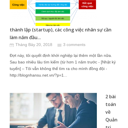
thành lập (startup), các công việc nhân sự cần
làm năm đầu...
Tháng Bảy 20, 2018
3 comments
Đợt này, tôi quyết định khởi nghiệp lại thêm một lần nữa.
Sau bao nhiêu lâu tìm kiếm (từ hơn 1 năm trước - [Nhật ký
tuyển] – Tôi vẫn không thể tìm ra cho mình đồng đội -
http://blognhansu.net.vn/?p=1...
2 bài
toán
về
Quản
trị