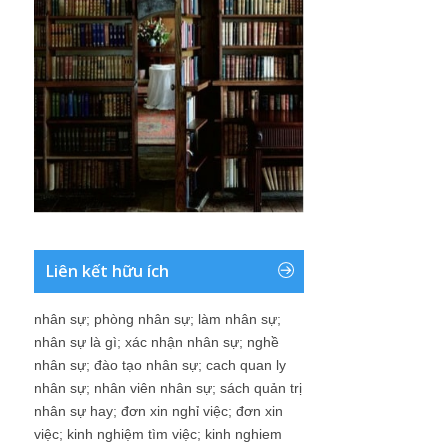
Liên kết hữu ích
nhân sự
;
phòng nhân sự
;
làm nhân sự
;
nhân sự là gì
;
xác nhận nhân sự
;
nghề
nhân sự
;
đào tạo nhân sự
;
cach quan ly
nhân sự
;
nhân viên nhân sự
;
sách quản trị
nhân sự hay
;
đơn xin nghỉ việc
;
đơn xin
việc
;
kinh nghiệm tìm việc
;
kinh nghiem