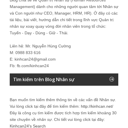
Management) dành cho những người quan tâm tới Nhân sự
và Con người như CEO, Manager, HRM, HR). Ở đây có các
tài liệu, bài viết, hướng dẫn chi tiết trong lĩnh vực Quản trị
nhân sự xoay quay vòng đời nhân viên trong tổ chức:
Tuyển - Dạy - Dùng - Giữ - Thải.
Liên hệ: Mr. Nguyễn Hùng Cường
M: 0988 833 616
E: kinhcan24@gmail.com
Fb: fb.com/kinhcan24
Tìm kiếm trên Blog Nhân sự
Bạn muốn tìm kiếm thêm thông tin về các vấn đề
Nhân sự
.
Vui lòng click tại đây để tìm kiếm thêm:
http://kinhcan.net/
Đây là công cụ tìm kiếm được tích hợp tìm kiếm khoảng 30
site chuyên về
nhân sự
. Chi tiết vui lòng click tại đây:
Kinhcan24′s Search