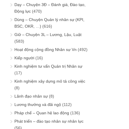
Dạy – Chuyện 3Đ – Đánh giá, Đào tạo,
Động lực
(470)
Dùng – Chuyện Quản lý nhân sự (KPI,
BSC, OKR, …)
(616)
Giữ – Chuyện 3L – Lương, Lậu, Luật
(583)
Hoạt động cộng đồng Nhân sự Vn
(492)
Kiếp người
(16)
Kinh nghiệm tư vấn Quản trị Nhân sự
(17)
Kinh nghiệm xây dựng mô tả công việc
(8)
Lãnh đạo nhân sự
(8)
Lương thưởng và đãi ngộ
(112)
Pháp chế – Quan hệ lao động
(136)
Phát triển – đào tạo nhân sự nhân lực
(56)