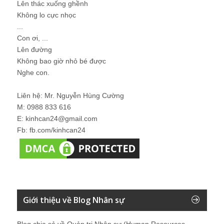
Lên thác xuống ghềnh
Không lo cực nhọc
...
Con ơi, ...
Lên đường
Không bao giờ nhỏ bé được
Nghe con.
Liên hệ: Mr. Nguyễn Hùng Cường
M: 0988 833 616
E: kinhcan24@gmail.com
Fb: fb.com/kinhcan24
Giới thiệu về Blog Nhân sự
Blog chia sẻ về Quản trị Nhân sự (Human Resources