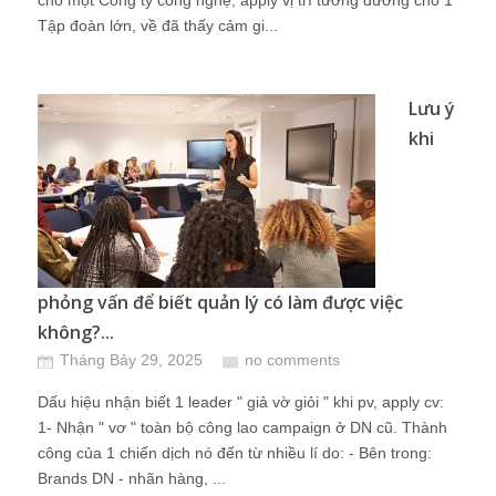
cho một Công ty công nghệ, apply vị trí tương đương cho 1
Tập đoàn lớn, về đã thấy cảm gi...
Lưu ý
khi
phỏng vấn để biết quản lý có làm được việc
không?...
Tháng Bảy 29, 2025
no comments
Dấu hiệu nhận biết 1 leader " giả vờ giỏi " khi pv, apply cv:
1- Nhận " vơ " toàn bộ công lao campaign ở DN cũ. Thành
công của 1 chiến dịch nó đến từ nhiều lí do: - Bên trong:
Brands DN - nhãn hàng, ...