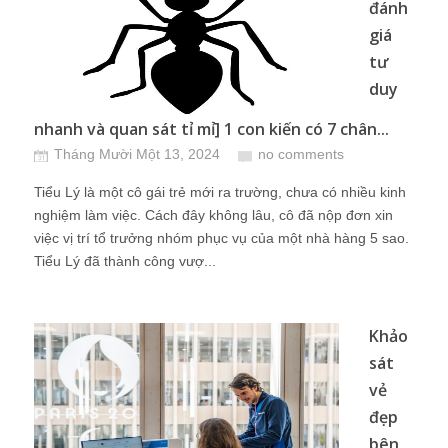
đánh
giá
tư
duy
nhanh và quan sát tỉ mỉ] 1 con kiến có 7 chân...
Tháng Mười Một 13, 2024
no comments
Tiểu Lý là một cô gái trẻ mới ra trường, chưa có nhiều kinh
nghiệm làm việc. Cách đây không lâu, cô đã nộp đơn xin
việc vị trí tổ trưởng nhóm phục vụ của một nhà hàng 5 sao.
Tiểu Lý đã thành công vượ...
Khảo
sát
vẻ
đẹp
bên