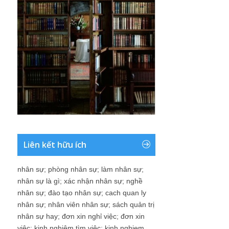
Liên kết hữu ích
nhân sự
;
phòng nhân sự
;
làm nhân sự
;
nhân sự là gì
;
xác nhận nhân sự
;
nghề
nhân sự
;
đào tạo nhân sự
;
cach quan ly
nhân sự
;
nhân viên nhân sự
;
sách quản trị
nhân sự hay
;
đơn xin nghỉ việc
;
đơn xin
việc
;
kinh nghiệm tìm việc
;
kinh nghiem