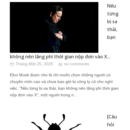
Nếu
từng
bị sa
thải,
bạn
không nên lãng phí thời gian nộp đơn vào X...
Tháng Một 25, 2025
no comments
Elon Musk được cho là chỉ muốn chọn những người có
chuyên môn cao và chưa bao giờ bị công ty cũ cho nghỉ
việc. "Nếu từng bị sa thải, bạn không nên lãng phí thời gian
nộp đơn vào X", một người trong n...
[Câu
hỏi