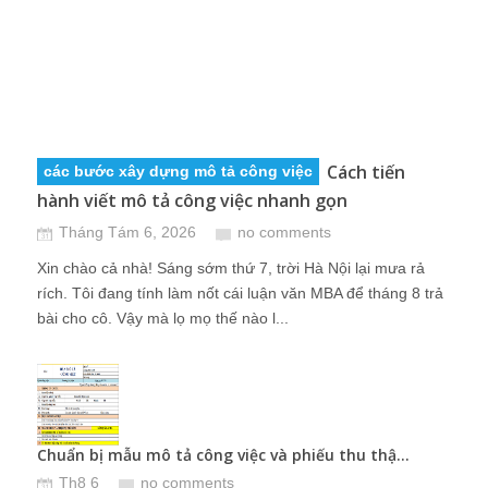
Cách tiến
các bước xây dựng mô tả công việc
hành viết mô tả công việc nhanh gọn
Tháng Tám 6, 2026
no comments
Xin chào cả nhà! Sáng sớm thứ 7, trời Hà Nội lại mưa rả
rích. Tôi đang tính làm nốt cái luận văn MBA để tháng 8 trả
bài cho cô. Vậy mà lọ mọ thế nào l...
Chuẩn bị mẫu mô tả công việc và phiếu thu thậ...
Xác 
Th8 6
no comments
T