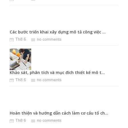
Các bước triển khai xây dựng mô tả công việc ...
Phân 
Th8 6
no comments
T
Khảo sát, phân tích và mục đích thiết kế mô t...
Xác đ
Th8 6
no comments
T
Hoàn thiện và hướng dẫn cách làm cơ cấu tổ ch...
Phân
Th8 6
no comments
T