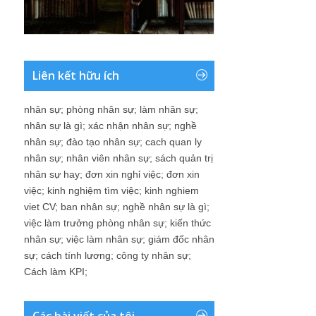
Liên kết hữu ích
nhân sự
;
phòng nhân sự
;
làm nhân sự
;
nhân sự là gì
;
xác nhận nhân sự
;
nghề
nhân sự
;
đào tạo nhân sự
;
cach quan ly
nhân sự
;
nhân viên nhân sự
;
sách quản trị
nhân sự hay
;
đơn xin nghỉ việc
;
đơn xin
việc
;
kinh nghiệm tìm việc
;
kinh nghiem
viet CV
;
ban nhân sự
;
nghề nhân sự là gì
;
việc làm trưởng phòng nhân sự
;
kiến thức
nhân sự
;
việc làm nhân sự
;
giám đốc nhân
sự
;
cách tính lương
;
công ty nhân sự
;
Cách làm KPI
;