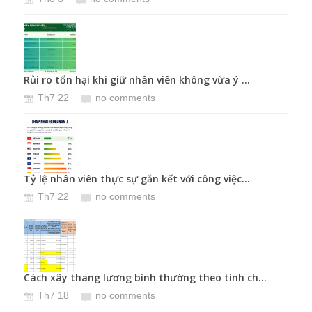
Giữ 
T
Rủi ro tổn hại khi giữ nhân viên không vừa ý ...
Th7 22
no comments
BHXH
T
Tỷ lệ nhân viên thực sự gắn kết với công việc...
Th7 22
no comments
Phân
T
Cách xây thang lương bình thường theo tính ch...
Th7 18
no comments