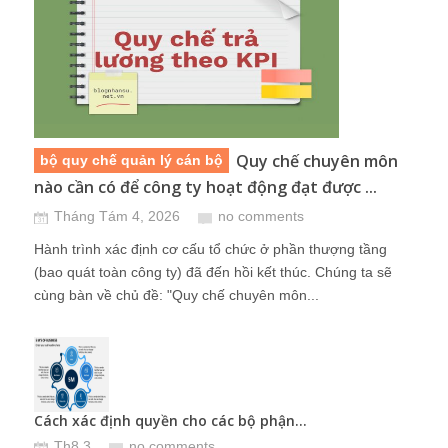
Quy chế chuyên môn
bộ quy chế quản lý cán bộ
nào cần có để công ty hoạt động đạt được ...
Tháng Tám 4, 2026
no comments
Hành trình xác định cơ cấu tổ chức ở phần thượng tầng
(bao quát toàn công ty) đã đến hồi kết thúc. Chúng ta sẽ
cùng bàn về chủ đề: "Quy chế chuyên môn...
Ngườ
T
Cách xác định quyền cho các bộ phận...
Th8 3
no comments