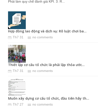
Phải làm quy chế đánh giá KPI. 3. R...
.
Hợp đồng lao động và dịch vụ: Rõ luật chơi ba...
Ngườ
Th7 31
no comments
T
..
Thiết lập cơ cấu tổ chức là phải lập thỏa ước...
Giữ 
Th7 31
no comments
T
.
Muốn xây dựng cơ cấu tổ chức, đầu tiên hãy th...
Chậm
Th7 27
no comments
T