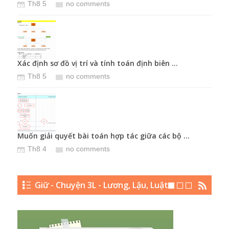
Th8 5
no comments
T
Xác định sơ đồ vị trí và tính toán định biên ...
Các 
Th8 5
no comments
T
.
Muốn giải quyết bài toán hợp tác giữa các bộ ...
Biết 
Th8 4
no comments
T
Giữ - Chuyện 3L - Lương, Lậu, Luật