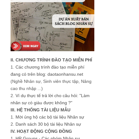
II. CHƯƠNG TRÌNH ĐÀO TẠO MIỄN PHÍ
1.
Các chương trình đào tạo miễn phí
đang có trên blog: daotaonhansu.net
(Nghề Nhân sự, Sinh viên thực tập, Nâng
cao thu nhập ...)
2.
Ví dụ thực tế trả lời cho câu hỏi: "Làm
nhân sự có giàu được không ?"
III. HỆ THỐNG TÀI LIỆU MẪU
1.
Mời ủng hộ các bộ tài liệu Nhân sự
2.
Danh sách 30 bộ tài liệu Nhân sự
IV. HOẠT ĐỘNG CỘNG ĐỒNG
1.
HR Groups - Các nhóm Nhân sự