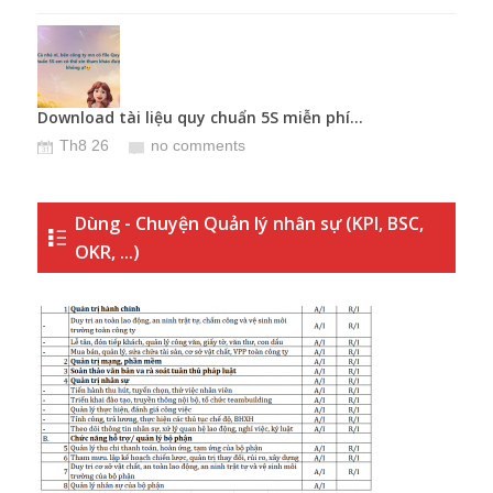
Download tài liệu quy chuẩn 5S miễn phí...
Khun
Th8 26
no comments
T
Dùng - Chuyện Quản lý nhân sự (KPI, BSC,
OKR, ...)