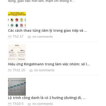
động, giao việc mới làm, thậm chí không h...
..
Các cách thao túng tâm lý trong giao tiếp và ...
Đừng
Th2 17
no comments
T
.
Hiệu ứng Ringelmann trong làm việc nhóm: số l...
Yêu 
Th11 15
no comments
T
Lộ trình công danh là có 2 hướng (đường) đi, ...
Danh
Th10 5
no comments
T