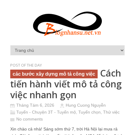
POST OF THE DAY
Cách
các bước xây dựng mô tả công việc
tiến hành viết mô tả công
việc nhanh gọn
Tháng Tám 6, 2026
Hung Cuong Nguyễn
Tuyển - Chuyện 3T - Tuyển mộ, Tuyển chọn, Thử việc
No comments
Xin chào cả nhà! Sáng sớm thứ 7, trời Hà Nội lại mưa rả