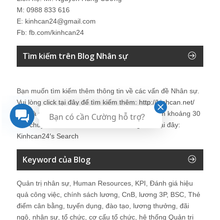
M: 0988 833 616
E: kinhcan24@gmail.com
Fb: fb.com/kinhcan24
Tìm kiếm trên Blog Nhân sự
Bạn muốn tìm kiếm thêm thông tin về các vấn đề
Nhân sự
.
Vui lòng click tại đây để tìm kiếm thêm:
http://kinhcan.net/
Đây là công cụ tìm kiếm được tích hợp tìm kiếm khoảng 30
Bạn có cần Cường hỗ trợ?
site chuyên về
nhân sự
. Chi tiết vui lòng click tại đây:
Kinhcan24′s Search
Keyword của Blog
Quản trị nhân sự, Human Resources, KPI, Đánh giá hiệu
quả công việc, chính sách lương, CnB, lương 3P, BSC, Thẻ
điểm cân bằng, tuyển dụng, đào tạo, lương thưởng, đãi
ngộ, nhân sự, tổ chức, cơ cấu tổ chức, hệ thống Quản trị