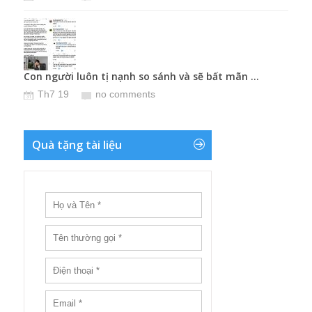
.
Con người luôn tị nạnh so sánh và sẽ bất mãn ...
Chấm
Th7 19
no comments
T
Quà tặng tài liệu