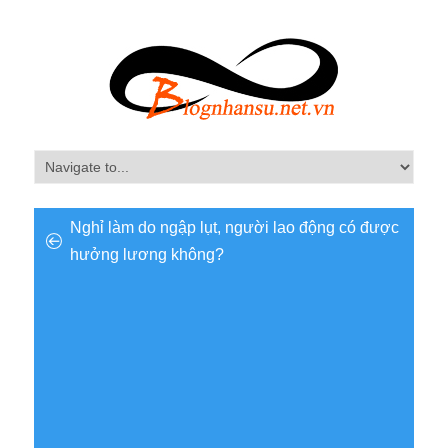
Nghỉ làm do ngập lụt, người lao động có được
hưởng lương không?