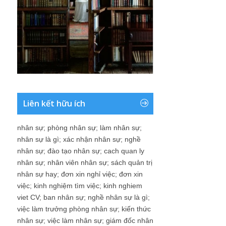
Liên kết hữu ích
nhân sự
;
phòng nhân sự
;
làm nhân sự
;
nhân sự là gì
;
xác nhận nhân sự
;
nghề
nhân sự
;
đào tạo nhân sự
;
cach quan ly
nhân sự
;
nhân viên nhân sự
;
sách quản trị
nhân sự hay
;
đơn xin nghỉ việc
;
đơn xin
việc
;
kinh nghiệm tìm việc
;
kinh nghiem
viet CV
;
ban nhân sự
;
nghề nhân sự là gì
;
việc làm trưởng phòng nhân sự
;
kiến thức
nhân sự
;
việc làm nhân sự
;
giám đốc nhân