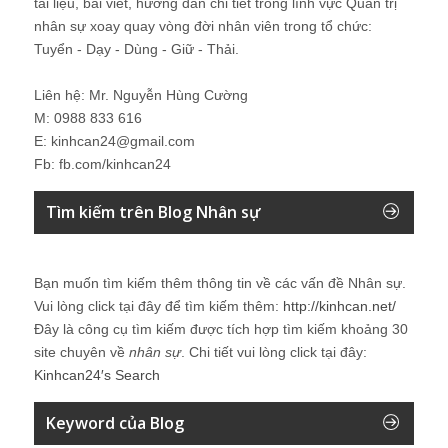
tài liệu, bài viết, hướng dẫn chi tiết trong lĩnh vực Quản trị
nhân sự xoay quay vòng đời nhân viên trong tổ chức:
Tuyển - Dạy - Dùng - Giữ - Thải.
Liên hệ: Mr. Nguyễn Hùng Cường
M: 0988 833 616
E: kinhcan24@gmail.com
Fb: fb.com/kinhcan24
Tìm kiếm trên Blog Nhân sự
Bạn muốn tìm kiếm thêm thông tin về các vấn đề
Nhân sự
.
Vui lòng click tại đây để tìm kiếm thêm:
http://kinhcan.net/
Đây là công cụ tìm kiếm được tích hợp tìm kiếm khoảng 30
site chuyên về
nhân sự
. Chi tiết vui lòng click tại đây:
Kinhcan24′s Search
Keyword của Blog