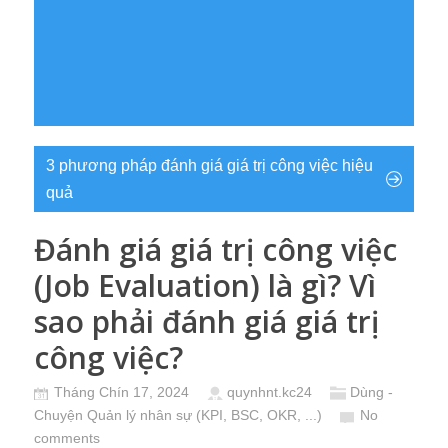
3 phương pháp đánh giá giá trị công việc hiệu
quả
Đánh giá giá trị công việc
(Job Evaluation) là gì? Vì
sao phải đánh giá giá trị
công việc?
Tháng Chín 17, 2024
quynhnt.kc24
Dùng -
Chuyện Quản lý nhân sự (KPI, BSC, OKR, ...)
No
comments