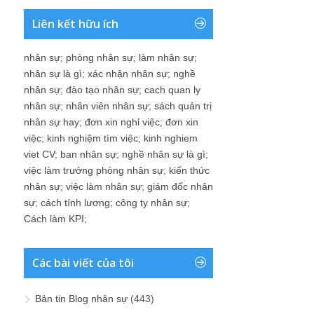
Liên kết hữu ích
nhân sự
;
phòng nhân sự
;
làm nhân sự
;
nhân sự là gì
;
xác nhận nhân sự
;
nghề
nhân sự
;
đào tạo nhân sự
;
cach quan ly
nhân sự
;
nhân viên nhân sự
;
sách quản trị
nhân sự hay
;
đơn xin nghỉ việc
;
đơn xin
việc
;
kinh nghiệm tìm việc
;
kinh nghiem
viet CV
;
ban nhân sự
;
nghề nhân sự là gì
;
việc làm trưởng phòng nhân sự
;
kiến thức
nhân sự
;
việc làm nhân sự
;
giám đốc nhân
sự
;
cách tính lương
;
công ty nhân sự
;
Cách làm KPI
;
Các bài viết của tôi
Bản tin Blog nhân sự
(443)