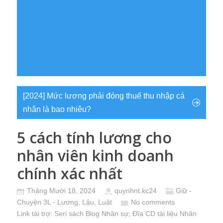
[2024] Mức lương phải đóng thuế thu nhập cá
nhân là bao nhiêu?
5 cách tính lương cho
nhân viên kinh doanh
chính xác nhất
Tháng Mười 18, 2024
quynhnt.kc24
Giữ -
Chuyện 3L - Lương, Lậu, Luật
No comments
Link tài trợ:
Seri sách Blog Nhân sự
; Đĩa CD
tài liệu Nhân