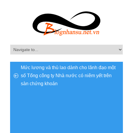
Mức lương và thù lao dành cho lãnh đạo một
số Tổng công ty Nhà nước có niêm yết trên
sàn chứng khoán