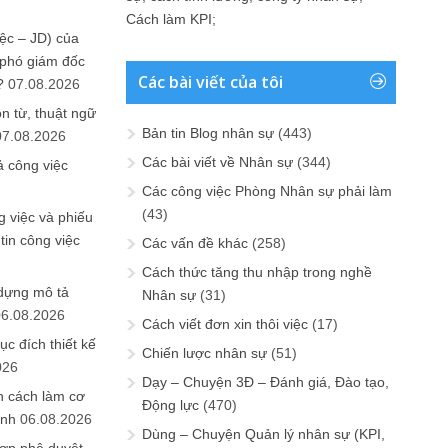
Cách làm KPI
;
ệc – JD) của
 phó giám đốc
Các bài viết của tôi
?
07.08.2026
n từ, thuật ngữ
Bản tin Blog nhân sự
(443)
07.08.2026
Các bài viết về Nhân sự
(344)
ả công việc
Các công việc Phòng Nhân sự phải làm
(43)
 việc và phiếu
tin công việc
Các vấn đề khác
(258)
Cách thức tăng thu nhập trong nghề
 dựng mô tả
Nhân sự
(31)
06.08.2026
Cách viết đơn xin thôi việc
(17)
ục đích thiết kế
Chiến lược nhân sự
(51)
026
Dạy – Chuyện 3Đ – Đánh giá, Đào tạo,
n cách làm cơ
Động lực
(470)
anh
06.08.2026
Dùng – Chuyện Quản lý nhân sự (KPI,