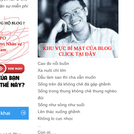
Nhân sự miễn phí
Cao đo nỗi buồn
Xa nuôi chí lớn
Dẫu làm sao thì cha vẫn muốn
Sống trên đá không chê đá gập ghềnh
Sống trong thung không chê thung nghèo
đói
Sống như sông như suối
Lên thác xuống ghềnh
 khai
Không lo cực nhọc
...
Con ơi, ...