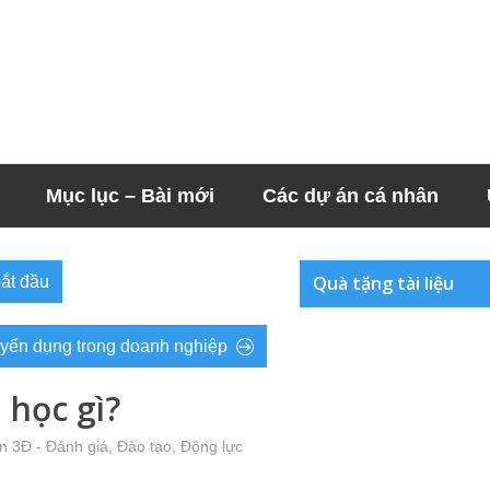
Mục lục – Bài mới
Các dự án cá nhân
Quà tặng tài liệu
bắt đầu
 tuyển dụng trong doanh nghiệp
học gì?
n 3Đ - Đánh giá, Đào tạo, Động lực