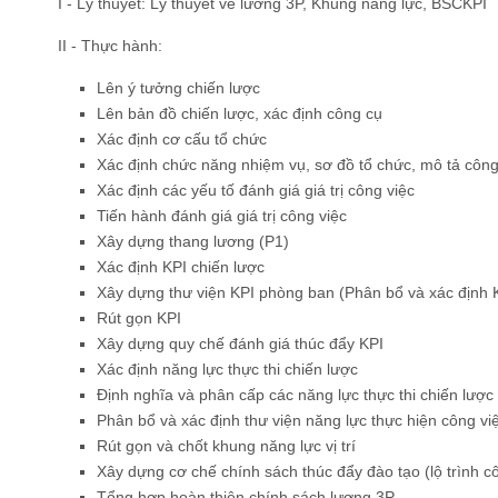
I - Lý thuyết: Lý thuyết về lương 3P, Khung năng lực, BSCKPI
II - Thực hành:
Lên ý tưởng chiến lược
Lên bản đồ chiến lược, xác định công cụ
Xác định cơ cấu tổ chức
Xác định chức năng nhiệm vụ, sơ đồ tổ chức, mô tả công v
Xác định các yếu tố đánh giá giá trị công việc
Tiến hành đánh giá giá trị công việc
Xây dựng thang lương (P1)
Xác định KPI chiến lược
Xây dựng thư viện KPI phòng ban (Phân bổ và xác định 
Rút gọn KPI
Xây dựng quy chế đánh giá thúc đẩy KPI
Xác định năng lực thực thi chiến lược
Định nghĩa và phân cấp các năng lực thực thi chiến lược
Phân bổ và xác định thư viện năng lực thực hiện công vi
Rút gọn và chốt khung năng lực vị trí
Xây dựng cơ chế chính sách thúc đẩy đào tạo (lộ trình c
Tổng hợp hoàn thiện chính sách lương 3P