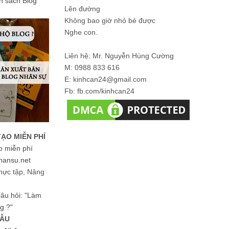
ản sách Blog
Lên đường
Không bao giờ nhỏ bé được
Nghe con.
Liên hệ: Mr. Nguyễn Hùng Cường
M: 0988 833 616
E: kinhcan24@gmail.com
Fb: fb.com/kinhcan24
TẠO MIỄN PHÍ
o miễn phí
hansu.net
hực tập, Nâng
 câu hỏi: "Làm
g ?"
MẪU