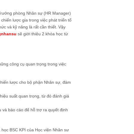
a Trưởng phòng Nhân sự (HR Manager)
hiến lược gia trong việc phát triển tổ
hức và kỹ năng là rất cần thiết. Vậy
gnhansu
sẽ giới thiệu 2 khóa học từ
ng công cụ quan trọng trong việc
 chiến lược cho bộ phận Nhân sự, đảm
 hiệu suất quan trọng, từ đó đánh giá
u và báo cáo để hỗ trợ ra quyết định
óa học BSC KPI của Học viện Nhân sư