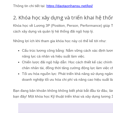
Thông tin chi tiết tại:
https://daotaonhansu.net/kpi/
2. Khóa học xây dựng và triển khai hệ thố
Khóa học về Lương 3P (Position, Person, Performance) giúp 
cách xây dựng và quản lý hệ thống đãi ngộ hợp lý.
Những lợi ích khi tham gia khóa học này có thể kể tới như:
Cấu trúc lương công bằng: Nắm vững cách xác định lương 
năng lực cá nhân và hiệu suất làm việc.
Chiến lược đãi ngộ hấp dẫn: Học cách thiết kế các chính
chân nhân tài, đồng thời tăng cường động lực làm việc c
Tối ưu hóa nguồn lực: Phát triển khả năng sử dụng ngân
doanh nghiệp tối ưu hóa chi phí và nâng cao hiệu suất là
Bạn đang băn khoăn không không biết phải bắt đầu từ đâu, là
bạn đây! Một khóa học Kỹ thuật triển khai và xây dựng lương 