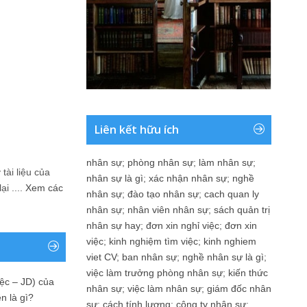
Liên kết hữu ích
nhân sự
;
phòng nhân sự
;
làm nhân sự
;
tài liệu của
nhân sự là gì
;
xác nhận nhân sự
;
nghề
i ....
Xem các
nhân sự
;
đào tạo nhân sự
;
cach quan ly
nhân sự
;
nhân viên nhân sự
;
sách quản trị
nhân sự hay
;
đơn xin nghỉ việc
;
đơn xin
việc
;
kinh nghiệm tìm việc
;
kinh nghiem
viet CV
;
ban nhân sự
;
nghề nhân sự là gì
;
việc làm trưởng phòng nhân sự
;
kiến thức
ệc – JD) của
nhân sự
;
việc làm nhân sự
;
giám đốc nhân
n là gì?
sự
;
cách tính lương
;
công ty nhân sự
;