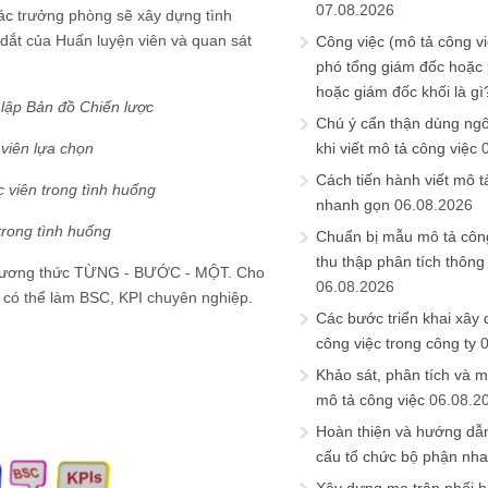
07.08.2026
ác trưởng phòng sẽ xây dựng tình
dắt của Huấn luyện viên và quan sát
Công việc (mô tả công vi
phó tổng giám đốc hoặc
hoặc giám đốc khối là gì
 lập Bản đồ Chiến lược
Chú ý cẩn thận dùng ngô
viên lựa chọn
khi viết mô tả công việc
Cách tiến hành viết mô t
 viên trong tình huống
nhanh gọn
06.08.2026
trong tình huống
Chuẩn bị mẫu mô tả công
thu thập phân tích thông 
 phương thức TỪNG - BƯỚC - MỘT. Cho
06.08.2026
ng có thể làm BSC, KPI chuyên nghiệp.
Các bước triển khai xây
công việc trong công ty
Khảo sát, phân tích và m
mô tả công việc
06.08.2
Hoàn thiện và hướng dẫ
cấu tổ chức bộ phận nh