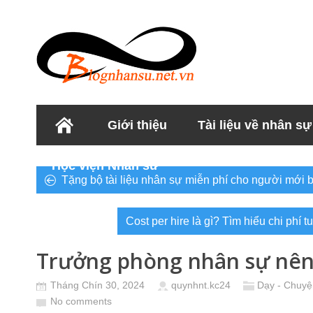
Giới thiệu
Tài liệu về nhân sự
Học viện Nhân sư
Tặng bộ tài liệu nhân sự miễn phí cho người mới 
Cost per hire là gì? Tìm hiểu chi phí
Trưởng phòng nhân sự nên 
Tháng Chín 30, 2024
quynhnt.kc24
Dạy - Chuyệ
No comments