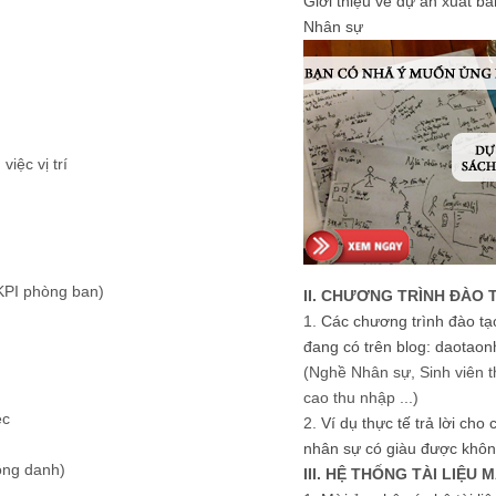
Giới thiệu về dự án xuất b
Nhân sự
iệc vị trí
KPI phòng ban)
II. CHƯƠNG TRÌNH ĐÀO 
1.
Các chương trình đào tạ
đang có trên blog: daotaon
(Nghề Nhân sự, Sinh viên t
cao thu nhập ...)
ệc
2.
Ví dụ thực tế trả lời cho
nhân sự có giàu được khôn
ông danh)
III. HỆ THỐNG TÀI LIỆU 