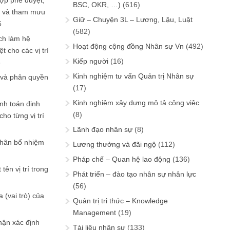
ợp phê duyệt,
BSC, OKR, …)
(616)
in và tham mưu
Giữ – Chuyện 3L – Lương, Lậu, Luật
6
(582)
ch làm hệ
Hoạt động cộng đồng Nhân sự Vn
(492)
t cho các vị trí
Kiếp người
(16)
6
Kinh nghiệm tư vấn Quản trị Nhân sự
 và phân quyền
(17)
Kinh nghiệm xây dựng mô tả công việc
ính toán định
(8)
ho từng vị trí
Lãnh đạo nhân sự
(8)
phân bổ nhiệm
Lương thưởng và đãi ngộ
(112)
Pháp chế – Quan hệ lao động
(136)
tên vị trí trong
Phát triển – đào tạo nhân sự nhân lực
(56)
 (vai trò) của
Quản trị tri thức – Knowledge
Management
(19)
hận xác định
Tài liệu nhân sự
(133)