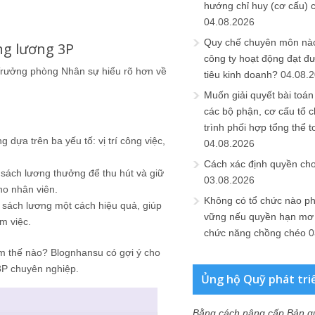
hướng chỉ huy (cơ cấu) 
04.08.2026
Quy chế chuyên môn nào
ng lương 3P
công ty hoạt động đạt đ
Trưởng phòng Nhân sự hiểu rõ hơn về
tiêu kinh doanh?
04.08.
Muốn giải quyết bài toán
các bộ phận, cơ cấu tổ 
trình phối hợp tổng thể t
dựa trên ba yếu tố: vị trí công việc,
04.08.2026
Cách xác định quyền ch
 sách lương thưởng để thu hút và giữ
03.08.2026
ho nhân viên.
Không có tổ chức nào ph
 sách lương một cách hiệu quả, giúp
vững nếu quyền hạn mơ h
m việc.
chức năng chồng chéo
0
m thế nào? Blognhansu có gợi ý cho
3P chuyên nghiệp.
Ủng hộ Quỹ phát tri
Bằng cách nâng cấp Bản q