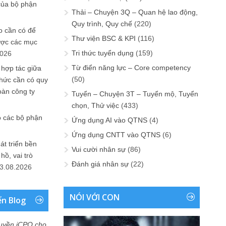
của bộ phận
Thải – Chuyện 3Q – Quan hệ lao động,
Quy trình, Quy chế
(220)
 cần có để
Thư viện BSC & KPI
(116)
ược các mục
Tri thức tuyển dụng
(159)
2026
Từ điển năng lực – Core competency
 hợp tác giữa
(50)
chức cần có quy
oàn công ty
Tuyển – Chuyện 3T – Tuyển mộ, Tuyển
chọn, Thử việc
(433)
o các bộ phận
Ứng dụng AI vào QTNS
(4)
Ứng dụng CNTT vào QTNS
(6)
át triển bền
Vui cười nhân sự
(86)
ồ, vai trò
Đánh giá nhân sự
(22)
3.08.2026
NÓI VỚI CON
ển Blog
uyền iCPO cho