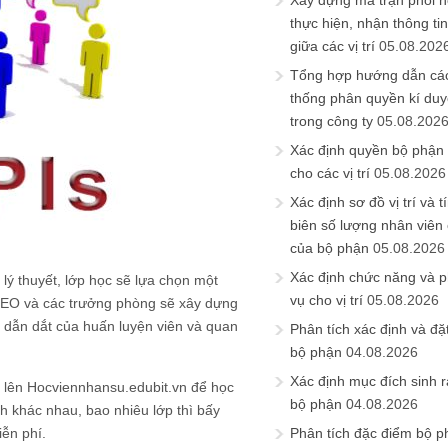
Xây dựng ma trận phối h
thực hiện, nhận thông t
giữa các vị trí
05.08.202
Tổng hợp hướng dẫn cá
thống phân quyền kí duyệ
trong công ty
05.08.202
Xác định quyền bộ phận
cho các vị trí
05.08.2026
Xác định sơ đồ vị trí và t
biên số lượng nhân viên c
của bộ phận
05.08.2026
Xác định chức năng và 
lý thuyết, lớp học sẽ lựa chọn một
vụ cho vị trí
05.08.2026
CEO và các trưởng phòng sẽ xây dựng
ự dẫn dắt của huấn luyện viên và quan
Phân tích xác định và đặt 
bộ phận
04.08.2026
Xác định mục đích sinh ra
p lên Hocviennhansu.edubit.vn để học
bộ phận
04.08.2026
h khác nhau, bao nhiêu lớp thì bấy
ễn phí.
Phân tích đặc điểm bộ p