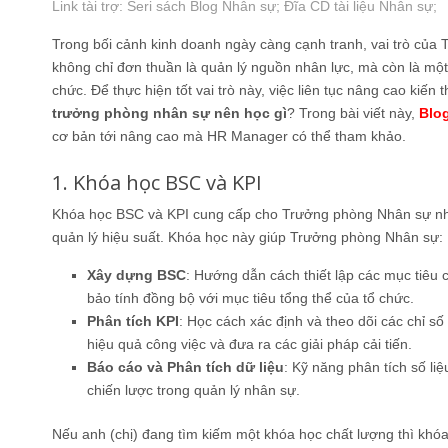
Link tài trợ:
Seri sách Blog Nhân sự
; Đĩa CD
tài liệu Nhân sự
;
Trong bối cảnh kinh doanh ngày càng cạnh tranh, vai trò củ
không chỉ đơn thuần là quản lý nguồn nhân lực, mà còn là một c
chức. Để thực hiện tốt vai trò này, việc liên tục nâng cao kiến t
trưởng phòng nhân sự nên học gì
? Trong bài viết này,
Blo
cơ bản tới nâng cao mà HR Manager có thể tham khảo.
1. Khóa học BSC và KPI
Khóa học BSC và KPI cung cấp cho Trưởng phòng Nhân sự nhữ
quản lý hiệu suất. Khóa học này giúp Trưởng phòng Nhân sự:
Xây dựng BSC
: Hướng dẫn cách thiết lập các mục tiêu
bảo tính đồng bộ với mục tiêu tổng thể của tổ chức.
Phân tích KPI
: Học cách xác định và theo dõi các chỉ số
hiệu quả công việc và đưa ra các giải pháp cải tiến.
Báo cáo và Phân tích dữ liệu
: Kỹ năng phân tích số liệ
chiến lược trong quản lý nhân sự.
Nếu anh (chị) đang tìm kiếm một khóa học chất lượng thì kh