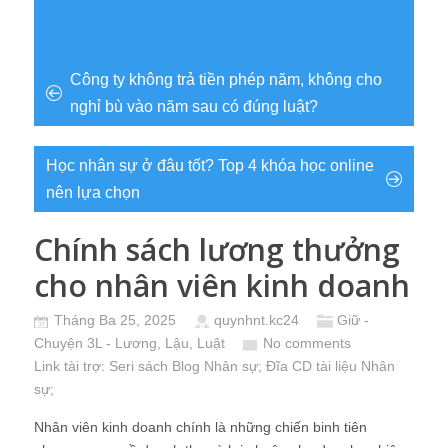
Công ty không trả tiền phép năm, không cho
nghỉ bù vào năm sau có đúng luật?
Học nhân sự ở đâu tốt? Top 4 khóa học online
nên lựa chọn
Chính sách lương thưởng
cho nhân viên kinh doanh
Tháng Ba 25, 2025
quynhnt.kc24
Giữ -
Chuyện 3L - Lương, Lậu, Luật
No comments
Link tài trợ:
Seri sách Blog Nhân sự
; Đĩa CD
tài liệu Nhân
sự
;
Nhân viên kinh doanh chính là những chiến binh tiên