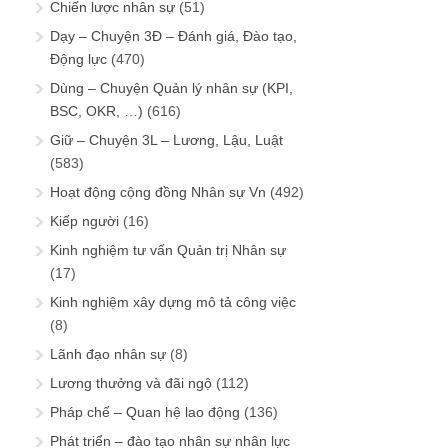
Chiến lược nhân sự
(51)
Dạy – Chuyện 3Đ – Đánh giá, Đào tạo,
Động lực
(470)
Dùng – Chuyện Quản lý nhân sự (KPI,
BSC, OKR, …)
(616)
Giữ – Chuyện 3L – Lương, Lậu, Luật
(583)
Hoạt động cộng đồng Nhân sự Vn
(492)
Kiếp người
(16)
Kinh nghiệm tư vấn Quản trị Nhân sự
(17)
Kinh nghiệm xây dựng mô tả công việc
(8)
Lãnh đạo nhân sự
(8)
Lương thưởng và đãi ngộ
(112)
Pháp chế – Quan hệ lao động
(136)
Phát triển – đào tạo nhân sự nhân lực