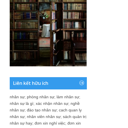
Liên kết hữu ích
nhân sự
;
phòng nhân sự
;
làm nhân sự
;
nhân sự là gì
;
xác nhận nhân sự
;
nghề
nhân sự
;
đào tạo nhân sự
;
cach quan ly
nhân sự
;
nhân viên nhân sự
;
sách quản trị
nhân sự hay
;
đơn xin nghỉ việc
;
đơn xin