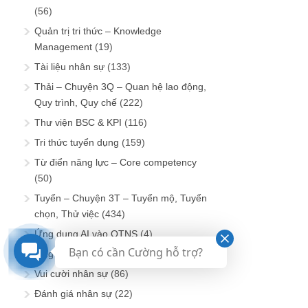
(56)
Quản trị tri thức – Knowledge
Management
(19)
Tài liệu nhân sự
(133)
Thải – Chuyện 3Q – Quan hệ lao động,
Quy trình, Quy chế
(222)
Thư viện BSC & KPI
(116)
Tri thức tuyển dụng
(159)
Từ điển năng lực – Core competency
(50)
Tuyển – Chuyện 3T – Tuyển mộ, Tuyển
chọn, Thử việc
(434)
Ứng dụng AI vào QTNS
(4)
Bạn có cần Cường hỗ trợ?
Ứng dụng CNTT vào QTNS
(6)
Vui cười nhân sự
(86)
Đánh giá nhân sự
(22)