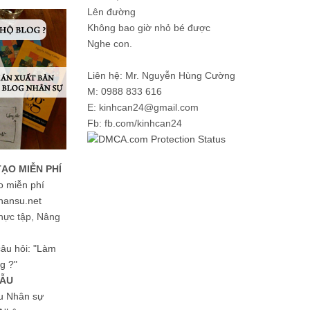
Lên đường
Không bao giờ nhỏ bé được
Nghe con.
Liên hệ: Mr. Nguyễn Hùng Cường
M: 0988 833 616
E: kinhcan24@gmail.com
Fb: fb.com/kinhcan24
TẠO MIỄN PHÍ
o miễn phí
hansu.net
hực tập, Nâng
 câu hỏi: "Làm
g ?"
MẪU
ệu Nhân sự