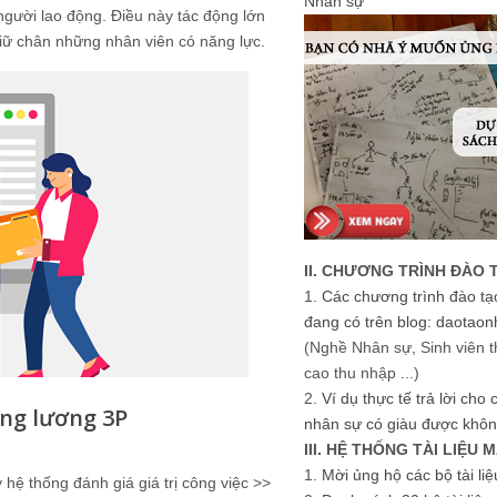
Nhân sự
người lao động. Điều này tác động lớn
giữ chân những nhân viên có năng lực.
II. CHƯƠNG TRÌNH ĐÀO 
1.
Các chương trình đào tạ
đang có trên blog: daotaon
(Nghề Nhân sự, Sinh viên t
cao thu nhập ...)
2.
Ví dụ thực tế trả lời cho
ống lương 3P
nhân sự có giàu được khôn
III. HỆ THỐNG TÀI LIỆU 
1.
Mời ủng hộ các bộ tài li
hệ thống đánh giá giá trị công việc >>