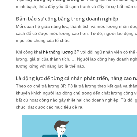
minh bạch, thúc đẩy yếu tố cạnh tranh và đẩy lùi sự bất mãn c
Đảm bảo sự công bằng trong doanh nghiệp
Mối quan hệ giữa năng lực, thành tích và mức lương nhận đư
cách để có được mức lương cao hơn. Từ đó, người lao động c
mục tiêu chung của tổ chức.
Khi công khai
hệ thống lương 3P
với đội ngũ nhân viên có thể
lương, giá trị của thành tích, … Người lao động hay doanh ng
tương xứng với năng lực là thế nào.
Là động lực để từng cá nhân phát triển, nâng cao n
Theo cơ chế trả lương 3P, P3 là trả lương theo kết quả và thà
khuyến khích người lao động chú trọng đến chất lượng công việ
bất cứ hoạt động nào gây thiệt hại cho doanh nghiệp. Từ đó, 
chức, đạt được các mục tiêu đề ra.