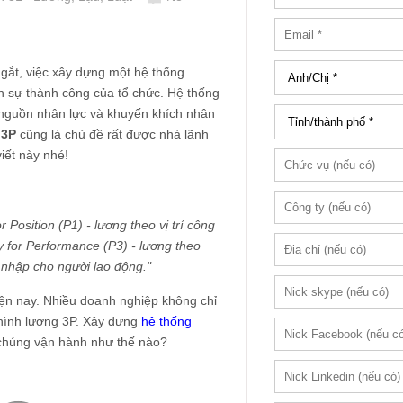
 gắt, việc xây dựng một hệ thống
n sự thành công của tổ chức. Hệ thống
 nguồn nhân lực và khuyến khích nhân
 3P
cũng là chủ đề rất được nhà lãnh
viết này nhé!
 Position (P1) - lương theo vị trí công
y for Performance (P3) - lương theo
 nhập cho người lao động."
hiện nay. Nhiều doanh nghiệp không chỉ
ô hình lương 3P. Xây dựng
hệ thống
 chúng vận hành như thế nào?