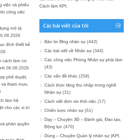
 việc và phiếu
Cách làm KPI
;
tin công việc
Các bài viết của tôi
 dựng mô tả
06.08.2026
Bản tin Blog nhân sự
(443)
ục đích thiết kế
Các bài viết về Nhân sự
(344)
026
Các công việc Phòng Nhân sự phải làm
n cách làm cơ
(43)
anh
06.08.2026
Các vấn đề khác
(258)
ợp phê duyệt,
in và tham mưu
Cách thức tăng thu nhập trong nghề
6
Nhân sự
(31)
ch làm hệ
Cách viết đơn xin thôi việc
(17)
t cho các vị trí
Chiến lược nhân sự
(51)
6
Dạy – Chuyện 3Đ – Đánh giá, Đào tạo,
 và phân quyền
Động lực
(470)
Dùng – Chuyện Quản lý nhân sự (KPI,