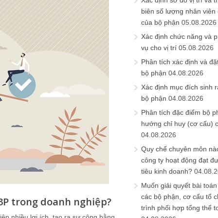
Xác định sơ đồ vị trí và t
biên số lượng nhân viên c
của bộ phận
05.08.2026
Xác định chức năng và 
vụ cho vị trí
05.08.2026
Phân tích xác định và đặt 
bộ phận
04.08.2026
Xác định mục đích sinh ra
bộ phận
04.08.2026
Phân tích đặc điểm bộ p
hướng chỉ huy (cơ cấu) 
04.08.2026
Quy chế chuyên môn nào
công ty hoạt động đạt đ
tiêu kinh doanh?
04.08.
Muốn giải quyết bài toán
các bộ phận, cơ cấu tổ 
 3P trong doanh nghiệp?
trình phối hợp tổng thể t
 nhiều lợi ích, tạo ra sự công bằng,