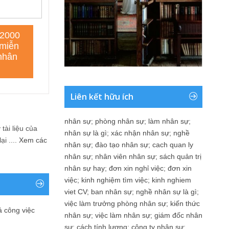
Liên kết hữu ích
nhân sự
;
phòng nhân sự
;
làm nhân sự
;
tài liệu của
nhân sự là gì
;
xác nhận nhân sự
;
nghề
i ....
Xem các
nhân sự
;
đào tạo nhân sự
;
cach quan ly
nhân sự
;
nhân viên nhân sự
;
sách quản trị
nhân sự hay
;
đơn xin nghỉ việc
;
đơn xin
việc
;
kinh nghiệm tìm việc
;
kinh nghiem
viet CV
;
ban nhân sự
;
nghề nhân sự là gì
;
việc làm trưởng phòng nhân sự
;
kiến thức
ả công việc
nhân sự
;
việc làm nhân sự
;
giám đốc nhân
sự
;
cách tính lương
;
công ty nhân sự
;