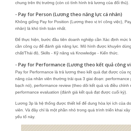
chung trên thị trường (còn có tình hình trả lương của đối thủ).
- Pay for Person (Lương theo năng lực cá nhân)
Không giống Pay for Position (Lương theo vị trí công việc), P
nhân) là khó tính toán nhất.
Để thực hiện, bước đầu tiên doanh nghiệp cần Xác định mức l
cần công cụ để đánh giá năng lực. Mô hình được khuyên dùng
chất/Thái độ, Skills - Kỹ năng và Knowledge - Kiến thức.
- Pay for Performance (Lương theo kết quả công vi
Pay for Performance là trả lương theo kết quả đạt được của ngư
năng của nhân viên thường trải qua 3 giai đoạn: performance p
bạch nó), performance review (theo dõi kết quả và điều chỉnh m
performance evaluation (đánh giá kết quả đạt được cuối kỳ).
Lương 3p là hệ thống được thiết kế để dung hòa lợi ích của d
viên. Và đây chỉ là một phần nhỏ trong quá trình triển khai x
yếu tố này.