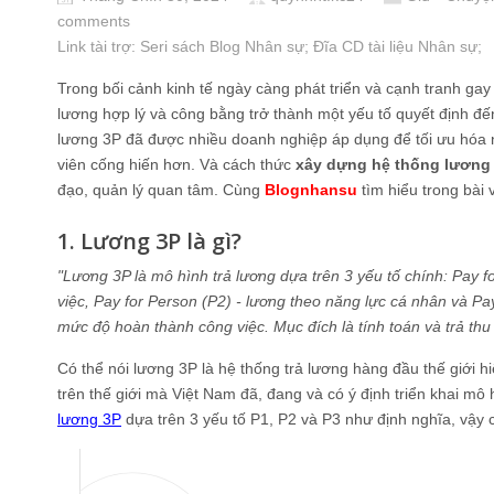
comments
Link tài trợ:
Seri sách Blog Nhân sự
; Đĩa CD
tài liệu Nhân sự
;
Trong bối cảnh kinh tế ngày càng phát triển và cạnh tranh gay
lương hợp lý và công bằng trở thành một yếu tố quyết định đế
lương 3P đã được nhiều doanh nghiệp áp dụng để tối ưu hóa
viên cống hiến hơn. Và cách thức
xây dựng hệ thống lương
đạo, quản lý quan tâm. Cùng
Blognhansu
tìm hiểu trong bài 
1. Lương 3P là gì?
"Lương 3P là mô hình trả lương dựa trên 3 yếu tố chính: Pay for
việc, Pay for Person (P2) - lương theo năng lực cá nhân và Pa
mức độ hoàn thành công việc. Mục đích là tính toán và trả thu
Có thể nói lương 3P là hệ thống trả lương hàng đầu thế giới 
trên thế giới mà Việt Nam đã, đang và có ý định triển khai m
lương 3P
dựa trên 3 yếu tố P1, P2 và P3 như định nghĩa, vậy