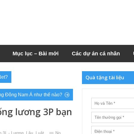
Mục lục – Bài mới
Các dự án cá nhân
Quà tặng tài liệu
Net?
động Đông Nam Á như thế nào?
ống lương 3P bạn
n 3L - Lương, Lậu, Luật
No