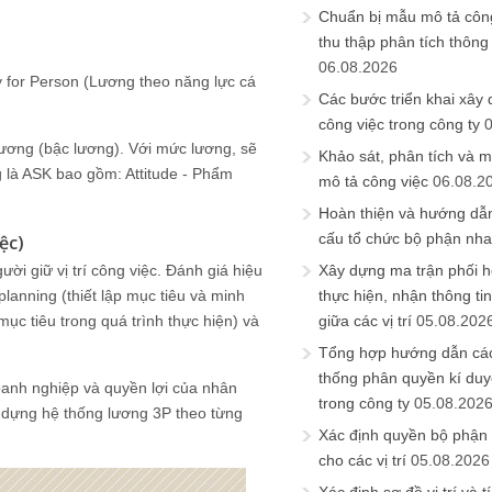
Chuẩn bị mẫu mô tả công
thu thập phân tích thông 
06.08.2026
ay for Person (Lương theo năng lực cá
Các bước triển khai xây
công việc trong công ty
ương (bậc lương). Với mức lương, sẽ
Khảo sát, phân tích và m
 là ASK bao gồm: Attitude - Phẩm
mô tả công việc
06.08.2
Hoàn thiện và hướng dẫ
cấu tổ chức bộ phận nh
ệc)
ời giữ vị trí công việc. Đánh giá hiệu
Xây dựng ma trận phối h
lanning (thiết lập mục tiêu và minh
thực hiện, nhận thông t
ục tiêu trong quá trình thực hiện) và
giữa các vị trí
05.08.202
Tổng hợp hướng dẫn cá
thống phân quyền kí duyệ
oanh nghiệp và quyền lợi của nhân
trong công ty
05.08.202
ây dựng hệ thống lương 3P theo từng
Xác định quyền bộ phận
cho các vị trí
05.08.2026