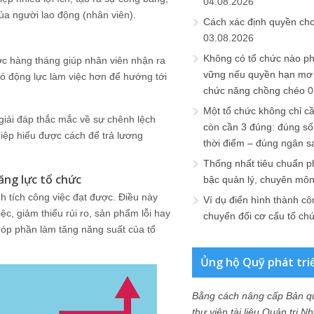
04.08.2026
ủa người lao động (nhân viên).
Cách xác định quyền ch
03.08.2026
Không có tổ chức nào ph
ợc hàng tháng giúp nhân viên nhận ra
vững nếu quyền hạn mơ h
ó động lực làm việc hơn để hướng tới
chức năng chồng chéo
0
Một tổ chức không chỉ c
 giải đáp thắc mắc về sự chênh lệch
còn cần 3 đúng: đúng số
hiệp hiểu được cách để trả lương
thời điểm – đúng ngân s
Thống nhất tiêu chuẩn p
ăng lực tổ chức
bậc quản lý, chuyên mô
nh tích công việc đạt được. Điều này
Ví dụ điển hình thành cô
c, giảm thiểu rủi ro, sản phẩm lỗi hay
chuyển đổi cơ cấu tổ ch
góp phần làm tăng năng suất của tổ
Ủng hộ Quỹ phát tri
Bằng cách nâng cấp Bản q
thư viện tài liệu Quản trị 