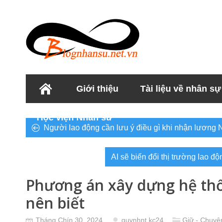
Giới thiệu
Tài liệu về nhân sự
Học viện Nhân sư
Người lao động cần lưu ý điều gì khi nhận lương 
AI sẽ biến đổi thị trường lao 
Phương án xây dựng hệ th
nên biết
Tháng Chín 30, 2024
quynhnt.kc24
Giữ - Chuyệ