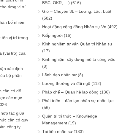
ính toán định
BSC, OKR, …)
(616)
ho từng vị trí
Giữ – Chuyện 3L – Lương, Lậu, Luật
(582)
phân bổ nhiệm
Hoạt động cộng đồng Nhân sự Vn
(492)
Kiếp người
(16)
tên vị trí trong
Kinh nghiệm tư vấn Quản trị Nhân sự
(17)
 (vai trò) của
Kinh nghiệm xây dựng mô tả công việc
(8)
hận xác định
Lãnh đạo nhân sự
(8)
của bộ phận
Lương thưởng và đãi ngộ
(112)
 cần có để
Pháp chế – Quan hệ lao động
(136)
ược các mục
Phát triển – đào tạo nhân sự nhân lực
2026
(56)
 hợp tác giữa
Quản trị tri thức – Knowledge
chức cần có quy
Management
(19)
oàn công ty
Tài liệu nhân sự
(133)