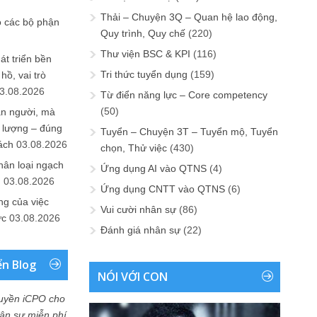
Thải – Chuyện 3Q – Quan hệ lao động,
o các bộ phận
Quy trình, Quy chế
(220)
Thư viện BSC & KPI
(116)
át triển bền
Tri thức tuyển dụng
(159)
ồ, vai trò
3.08.2026
Từ điển năng lực – Core competency
(50)
ần người, mà
 lượng – đúng
Tuyển – Chuyện 3T – Tuyển mộ, Tuyển
ách
03.08.2026
chọn, Thử việc
(430)
hân loại ngạch
Ứng dụng AI vào QTNS
(4)
n
03.08.2026
Ứng dụng CNTT vào QTNS
(6)
ng của việc
Vui cười nhân sự
(86)
ức
03.08.2026
Đánh giá nhân sự
(22)
ển Blog
NÓI VỚI CON
uyền iCPO cho
Nhân sự miễn phí