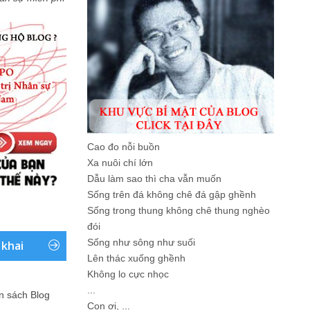
Cao đo nỗi buồn
Xa nuôi chí lớn
Dẫu làm sao thì cha vẫn muốn
Sống trên đá không chê đá gập ghềnh
Sống trong thung không chê thung nghèo
đói
Sống như sông như suối
 khai
Lên thác xuống ghềnh
Không lo cực nhọc
...
ản sách Blog
Con ơi, ...