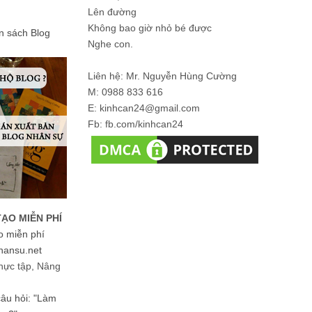
Lên đường
Không bao giờ nhỏ bé được
ản sách Blog
Nghe con.
Liên hệ: Mr. Nguyễn Hùng Cường
M: 0988 833 616
E: kinhcan24@gmail.com
Fb: fb.com/kinhcan24
TẠO MIỄN PHÍ
o miễn phí
hansu.net
hực tập, Nâng
 câu hỏi: "Làm