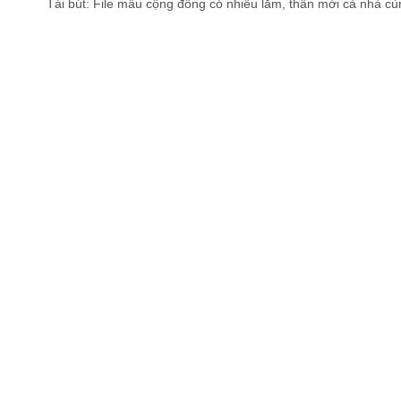
Tái bút: File mẫu cộng đồng có nhiều lắm, thân mời cả nhà cùn