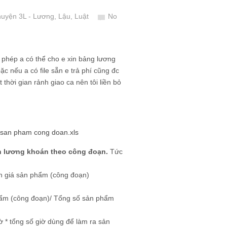
huyện 3L - Lương, Lậu, Luật
No
phép a có thể cho e xin bảng lương
 nếu a có file sẵn e trả phí cũng đc
 thời gian rảnh giao ca nên tôi liền bỏ
 san pham cong doan.xls
án lương khoán theo công đoạn.
Tức
n giá sản phẩm (công đoạn)
hẩm (công đoạn)/ Tổng số sản phẩm
ờ * tổng số giờ dùng để làm ra sản