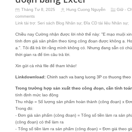
Tháng Tư 8, 2025
Hung Cuong Nguyễn
Giữ - C
comments
Link tài trợ:
Seri sách Blog Nhân sự
; Đĩa CD
tài liệu Nhân sự
;
Chiều nay Cường nhận được lời nhờ thế này: "E mạo muội xin 
tính đơn giá sản phẩm theo từng công đoạn được không ạ. Hoặc
ạ.". Tôi đã trả lời rằng mình không có. Nhưng đang sẵn có chút
thời gian ra để tìm câu trả lời.
Xin gửi cà nhà file để tham khảo!
Linkdownload:
Chinh sach va bang luong 3P co thuong theo
Trong trường hợp sản xuất theo công đoạn, cần tính to
tính định mức lao động
Thu nhập = Số lượng sản phẩm hoàn thành (công đoạn) x Đơ
Trong đó:
- Đơn giá sản phẩm (công đoạn) = Tổng số tiền làm ra sản p
(công đoạn) có thể làm ra
- Tổng số tiền làm ra sản phẩm (công đoạn) = Đơn giá theo gi