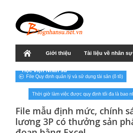
Giới thiệu
Tài liệu về nhân sự
Học viện Nhân sư
File Quy định quản lý và sử dụng tài sản (ô tô)
Thời giờ làm việc được quy định tối đa là bao n
File mẫu định mức, chính s
lương 3P có thưởng sản p
đoạn bằng Excel