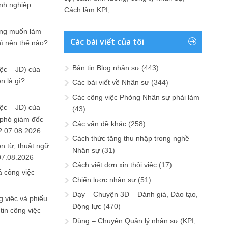
anh nghiệp
Cách làm KPI
;
ưng muốn làm
Các bài viết của tôi
hì nên thế nào?
Bản tin Blog nhân sự
(443)
ệc – JD) của
n là gì?
Các bài viết về Nhân sự
(344)
Các công việc Phòng Nhân sự phải làm
ệc – JD) của
(43)
 phó giám đốc
Các vấn đề khác
(258)
?
07.08.2026
Cách thức tăng thu nhập trong nghề
n từ, thuật ngữ
Nhân sự
(31)
07.08.2026
Cách viết đơn xin thôi việc
(17)
ả công việc
Chiến lược nhân sự
(51)
Dạy – Chuyện 3Đ – Đánh giá, Đào tạo,
 việc và phiếu
Động lực
(470)
tin công việc
Dùng – Chuyện Quản lý nhân sự (KPI,