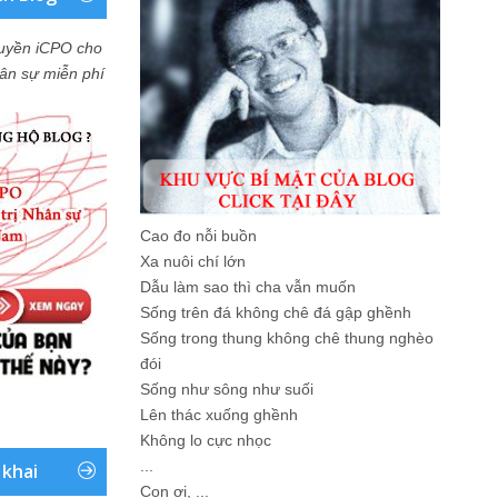
uyền iCPO cho
Nhân sự miễn phí
Cao đo nỗi buồn
Xa nuôi chí lớn
Dẫu làm sao thì cha vẫn muốn
Sống trên đá không chê đá gập ghềnh
Sống trong thung không chê thung nghèo
đói
Sống như sông như suối
Lên thác xuống ghềnh
Không lo cực nhọc
...
 khai
Con ơi, ...