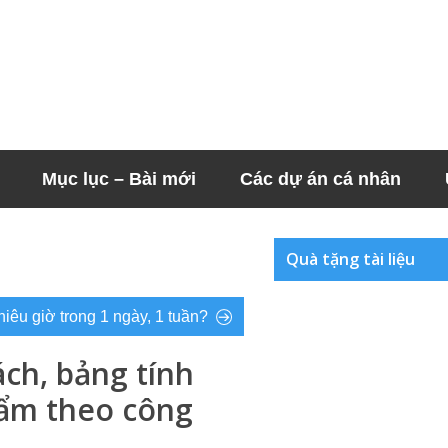
Mục lục – Bài mới
Các dự án cá nhân
Quà tặng tài liệu
hiêu giờ trong 1 ngày, 1 tuần?
ách, bảng tính
hẩm theo công