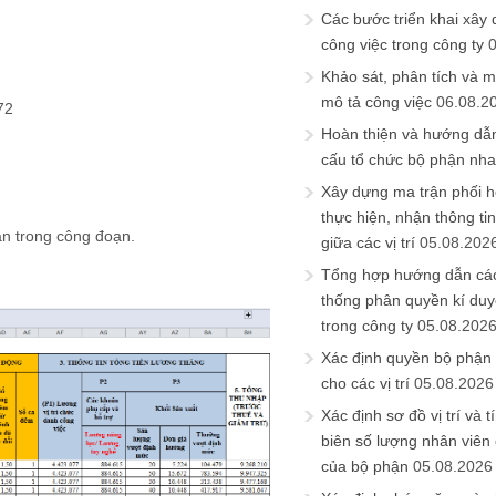
Các bước triển khai xây
công việc trong công ty
Khảo sát, phân tích và m
mô tả công việc
06.08.2
72
Hoàn thiện và hướng dẫ
cấu tổ chức bộ phận nh
Xây dựng ma trận phối h
thực hiện, nhận thông t
ân trong công đoạn.
giữa các vị trí
05.08.202
Tổng hợp hướng dẫn cá
thống phân quyền kí duyệ
trong công ty
05.08.202
Xác định quyền bộ phận
cho các vị trí
05.08.2026
Xác định sơ đồ vị trí và t
biên số lượng nhân viên c
của bộ phận
05.08.2026