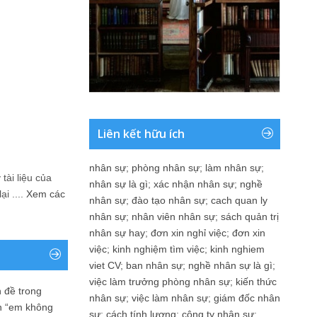
Liên kết hữu ích
nhân sự
;
phòng nhân sự
;
làm nhân sự
;
tài liệu của
nhân sự là gì
;
xác nhận nhân sự
;
nghề
i ....
Xem các
nhân sự
;
đào tạo nhân sự
;
cach quan ly
nhân sự
;
nhân viên nhân sự
;
sách quản trị
nhân sự hay
;
đơn xin nghỉ việc
;
đơn xin
việc
;
kinh nghiệm tìm việc
;
kinh nghiem
viet CV
;
ban nhân sự
;
nghề nhân sự là gì
;
việc làm trưởng phòng nhân sự
;
kiến thức
 đề trong
nhân sự
;
việc làm nhân sự
;
giám đốc nhân
n “em không
sự
;
cách tính lương
;
công ty nhân sự
;