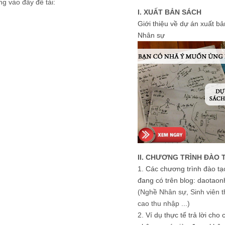
g vào đây để tải:
I. XUẤT BẢN SÁCH
Giới thiệu về dự án xuất b
Nhân sự
II. CHƯƠNG TRÌNH ĐÀO 
1.
Các chương trình đào tạ
đang có trên blog: daotaon
(Nghề Nhân sự, Sinh viên t
cao thu nhập ...)
2.
Ví dụ thực tế trả lời cho