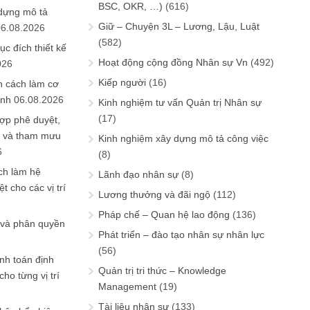
BSC, OKR, …)
(616)
 dựng mô tả
Giữ – Chuyện 3L – Lương, Lậu, Luật
06.08.2026
(582)
ục đích thiết kế
Hoạt động cộng đồng Nhân sự Vn
(492)
026
Kiếp người
(16)
n cách làm cơ
anh
06.08.2026
Kinh nghiệm tư vấn Quản trị Nhân sự
(17)
ợp phê duyệt,
in và tham mưu
Kinh nghiệm xây dựng mô tả công việc
6
(8)
ch làm hệ
Lãnh đạo nhân sự
(8)
t cho các vị trí
Lương thưởng và đãi ngộ
(112)
6
Pháp chế – Quan hệ lao động
(136)
 và phân quyền
Phát triển – đào tạo nhân sự nhân lực
(56)
ính toán định
Quản trị tri thức – Knowledge
ho từng vị trí
Management
(19)
Tài liệu nhân sự
(133)