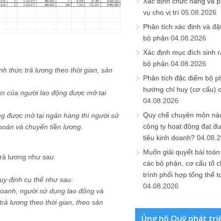
Xác định chức năng và 
vụ cho vị trí
05.08.2026
Phân tích xác định và đặt 
bộ phận
04.08.2026
Xác định mục đích sinh ra
bộ phận
04.08.2026
h thức trả lương theo thời gian, sản
Phân tích đặc điểm bộ p
hướng chỉ huy (cơ cấu) 
ân của người lao động được mở tại
04.08.2026
Quy chế chuyên môn nào
ng được mở tại ngân hàng thì người sử
công ty hoạt động đạt đ
khoản và chuyển tiền lương.
tiêu kinh doanh?
04.08.
Muốn giải quyết bài toán
rả lương như sau:
các bộ phận, cơ cấu tổ 
trình phối hợp tổng thể t
uy định cụ thể như sau:
04.08.2026
 doanh, người sử dụng lao động và
rả lương theo thời gian, theo sản
Ủng hộ Quỹ phát tri