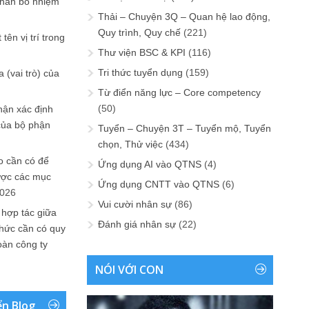
phân bổ nhiệm
Thải – Chuyện 3Q – Quan hệ lao động,
Quy trình, Quy chế
(221)
tên vị trí trong
Thư viện BSC & KPI
(116)
Tri thức tuyển dụng
(159)
 (vai trò) của
Từ điển năng lực – Core competency
(50)
hận xác định
của bộ phận
Tuyển – Chuyện 3T – Tuyển mộ, Tuyển
chọn, Thử việc
(434)
 cần có để
Ứng dụng AI vào QTNS
(4)
ược các mục
Ứng dụng CNTT vào QTNS
(6)
2026
Vui cười nhân sự
(86)
 hợp tác giữa
Đánh giá nhân sự
(22)
chức cần có quy
oàn công ty
NÓI VỚI CON
ển Blog