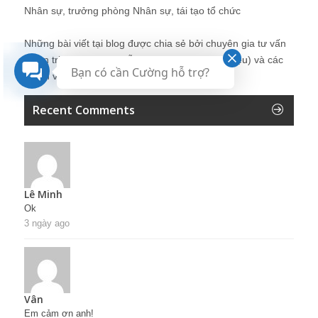
Nhân sự, trưởng phòng Nhân sự, tái tạo tổ chức
Những bài viết tại blog được chia sẻ bởi chuyên gia tư vấn
Quản trị Nhân sự Nguyễn Hùng Cường (
giới thiệu
) và các
Bạn có cần Cường hỗ trợ?
thành viên khác trong cộng đồng Nhân sự.
Recent Comments
Lê Minh
Ok
3 ngày ago
Vân
Em cảm ơn anh!