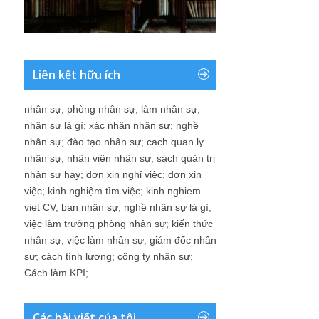
Liên kết hữu ích
nhân sự
;
phòng nhân sự
;
làm nhân sự
;
nhân sự là gì
;
xác nhận nhân sự
;
nghề
nhân sự
;
đào tạo nhân sự
;
cach quan ly
nhân sự
;
nhân viên nhân sự
;
sách quản trị
nhân sự hay
;
đơn xin nghỉ việc
;
đơn xin
việc
;
kinh nghiệm tìm việc
;
kinh nghiem
viet CV
;
ban nhân sự
;
nghề nhân sự là gì
;
việc làm trưởng phòng nhân sự
;
kiến thức
nhân sự
;
việc làm nhân sự
;
giám đốc nhân
sự
;
cách tính lương
;
công ty nhân sự
;
Cách làm KPI
;
Các bài viết của tôi