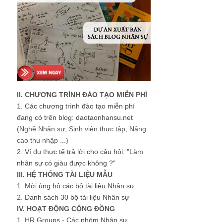
II. CHƯƠNG TRÌNH ĐÀO TẠO MIỄN PHÍ
1.
Các chương trình đào tạo miễn phí
đang có trên blog: daotaonhansu.net
(Nghề Nhân sự, Sinh viên thực tập, Nâng
cao thu nhập ...)
2.
Ví dụ thực tế trả lời cho câu hỏi: "Làm
nhân sự có giàu được không ?"
III. HỆ THỐNG TÀI LIỆU MẪU
1.
Mời ủng hộ các bộ tài liệu Nhân sự
2.
Danh sách 30 bộ tài liệu Nhân sự
IV. HOẠT ĐỘNG CỘNG ĐỒNG
1.
HR Groups - Các nhóm Nhân sự