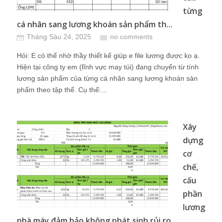
từng
cá nhân sang lương khoán sản phẩm th...
Tháng Sáu 24, 2025
no comments
Hỏi: E có thể nhờ thầy thiết kế giúp e file lương được ko ạ.
Hiện tại công ty em (lĩnh vực may túi) đang chuyển từ tính
lương sản phẩm của từng cá nhân sang lương khoán sản
phẩm theo tập thể. Cụ thể:...
Xây
dựng
cơ
chế,
cấu
phần
lương
nhà máy đảm bảo không phát sinh rủi ro...