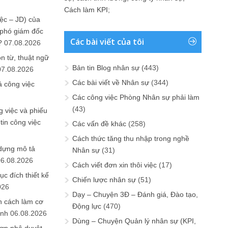
Cách làm KPI
;
ệc – JD) của
 phó giám đốc
Các bài viết của tôi
?
07.08.2026
n từ, thuật ngữ
Bản tin Blog nhân sự
(443)
07.08.2026
Các bài viết về Nhân sự
(344)
ả công việc
Các công việc Phòng Nhân sự phải làm
(43)
 việc và phiếu
tin công việc
Các vấn đề khác
(258)
Cách thức tăng thu nhập trong nghề
 dựng mô tả
Nhân sự
(31)
06.08.2026
Cách viết đơn xin thôi việc
(17)
ục đích thiết kế
Chiến lược nhân sự
(51)
026
Dạy – Chuyện 3Đ – Đánh giá, Đào tạo,
n cách làm cơ
Động lực
(470)
anh
06.08.2026
Dùng – Chuyện Quản lý nhân sự (KPI,