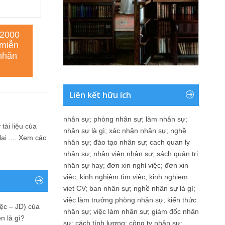
Liên kết hữu ích
nhân sự
;
phòng nhân sự
;
làm nhân sự
;
tài liệu của
nhân sự là gì
;
xác nhận nhân sự
;
nghề
i ....
Xem các
nhân sự
;
đào tạo nhân sự
;
cach quan ly
nhân sự
;
nhân viên nhân sự
;
sách quản trị
nhân sự hay
;
đơn xin nghỉ việc
;
đơn xin
việc
;
kinh nghiệm tìm việc
;
kinh nghiem
viet CV
;
ban nhân sự
;
nghề nhân sự là gì
;
việc làm trưởng phòng nhân sự
;
kiến thức
ệc – JD) của
nhân sự
;
việc làm nhân sự
;
giám đốc nhân
n là gì?
sự
;
cách tính lương
;
công ty nhân sự
;