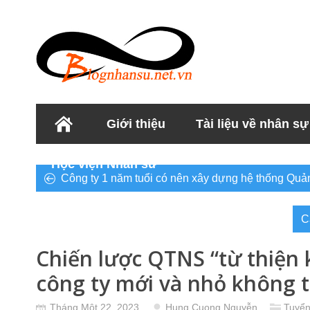
Giới thiệu
Tài liệu về nhân sự
Học viện Nhân sư
Công ty 1 năm tuổi có nên xây dựng hệ thống Quản
C
Chiến lược QTNS “từ thiện
công ty mới và nhỏ không 
Tháng Một 22, 2023
Hung Cuong Nguyễn
Tuyển