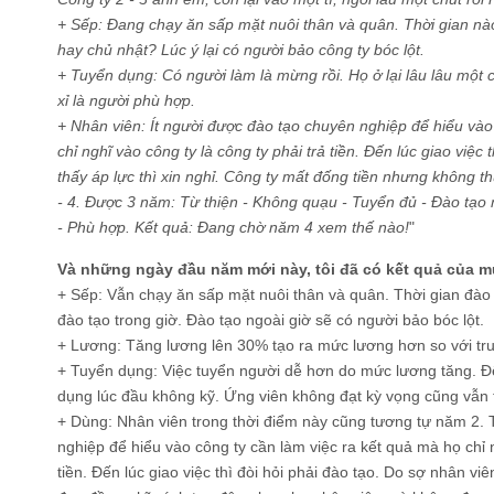
+ Sếp: Đang chạy ăn sấp mặt nuôi thân và quân. Thời gian nà
hay chủ nhật? Lúc ý lại có người bảo công ty bóc lột.
+ Tuyển dụng: Có người làm là mừng rồi. Họ ở lại lâu lâu một
xỉ là người phù hợp.
+ Nhân viên: Ít người được đào tạo chuyên nghiệp để hiểu vào
chỉ nghĩ vào công ty là công ty phải trả tiền. Đến lúc giao việc 
thấy áp lực thì xin nghỉ. Công ty mất đống tiền nhưng không thu
- 4. Được 3 năm: Từ thiện - Không quạu - Tuyển đủ - Đào tạo n
- Phù hợp. Kết quả: Đang chờ năm 4 xem thế nào!
"
Và những ngày đầu năm mới này, tôi đã có kết quả của m
+ Sếp: Vẫn chạy ăn sấp mặt nuôi thân và quân. Thời gian đào 
đào tạo trong giờ. Đào tạo ngoài giờ sẽ có người bảo bóc lột.
+ Lương: Tăng lương lên 30% tạo ra mức lương hơn so với tru
+ Tuyển dụng: Việc tuyển người dễ hơn do mức lương tăng. Để
dụng lúc đầu không kỹ. Ứng viên không đạt kỳ vọng cũng vẫn 
+ Dùng: Nhân viên trong thời điểm này cũng tương tự năm 2. 
nghiệp để hiểu vào công ty cần làm việc ra kết quả mà họ chỉ n
tiền. Đến lúc giao việc thì đòi hỏi phải đào tạo. Do sợ nhân vi