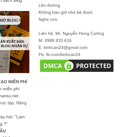
ản sách Blog
Lên đường
Không bao giờ nhỏ bé được
Nghe con.
Liên hệ: Mr. Nguyễn Hùng Cường
M: 0988 833 616
E: kinhcan24@gmail.com
Fb: fb.com/kinhcan24
TẠO MIỄN PHÍ
o miễn phí
hansu.net
hực tập, Nâng
 câu hỏi: "Làm
g ?"
MẪU