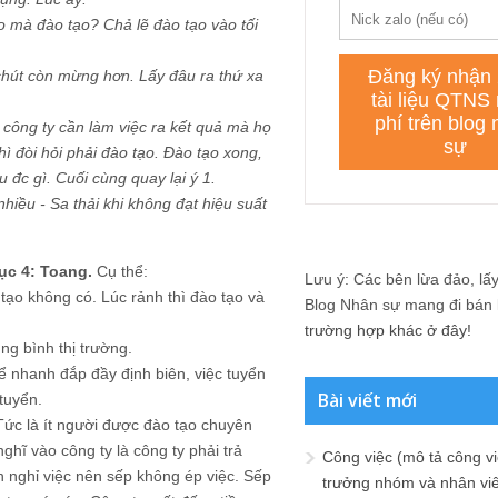
o mà đào tạo? Chả lẽ đào tạo vào tối
 chút còn mừng hơn. Lấy đâu ra thứ xa
 công ty cần làm việc ra kết quả mà họ
thì đòi hỏi phải đào tạo. Đào tạo xong,
 đc gì. Cuối cùng quay lại ý 1.
hiều - Sa thải khi không đạt hiệu suất
ục 4: Toang.
Cụ thể:
Lưu ý: Các bên lừa đảo, lấy 
tạo không có. Lúc rảnh thì đào tạo và
Blog Nhân sự mang đi bán lạ
trường hợp khác ở đây!
ng bình thị trường.
 nhanh đắp đầy định biên, việc tuyển
Bài viết mới
tuyển.
Tức là ít người được đào tạo chuyên
ghĩ vào công ty là công ty phải trả
Công việc (mô tả công vi
ên nghỉ việc nên sếp không ép việc. Sếp
trưởng nhóm và nhân viê