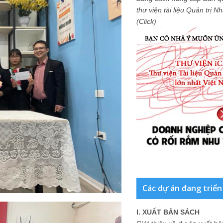
thư viện tài liệu Quản trị 
(Click)
Các dự án đang triển
I. XUẤT BẢN SÁCH