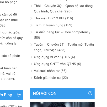
của bộ phận
Thải – Chuyện 3Q – Quan hệ lao động,
Quy trình, Quy chế
(220)
 cần có để
Thư viện BSC & KPI
(116)
ược các mục
Tri thức tuyển dụng
(159)
2026
Từ điển năng lực – Core competency
 hợp tác giữa
(50)
chức cần có quy
oàn công ty
Tuyển – Chuyện 3T – Tuyển mộ, Tuyển
chọn, Thử việc
(433)
o các bộ phận
Ứng dụng AI vào QTNS
(4)
Ứng dụng CNTT vào QTNS
(6)
át triển bền
Vui cười nhân sự
(86)
ồ, vai trò
Đánh giá nhân sự
(22)
3.08.2026
NÓI VỚI CON
ển Blog
uyền iCPO cho