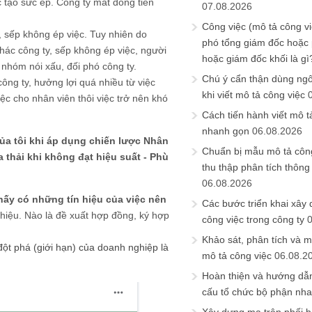
tạo sức ép. Công ty mất đống tiền
07.08.2026
Công việc (mô tả công vi
g, sếp không ép việc. Tuy nhiên do
phó tổng giám đốc hoặc
khác công ty, sếp không ép việc, người
hoặc giám đốc khối là gì
 nhóm nói xấu, đối phó công ty.
Chú ý cẩn thận dùng ngô
ông ty, hưởng lợi quá nhiều từ việc
khi viết mô tả công việc
iệc cho nhân viên thôi việc trở nên khó
Cách tiến hành viết mô t
nhanh gọn
06.08.2026
 của tôi khi áp dụng chiến lược Nhân
Chuẩn bị mẫu mô tả công
 thải khi không đạt hiệu suất - Phù
thu thập phân tích thông 
06.08.2026
hấy có những tín hiệu của việc nên
Các bước triển khai xây
thiệu. Nào là đề xuất hợp đồng, ký hợp
công việc trong công ty
Khảo sát, phân tích và m
đột phá (giới hạn) của doanh nghiệp là
mô tả công việc
06.08.2
Hoàn thiện và hướng dẫ
cấu tổ chức bộ phận nh