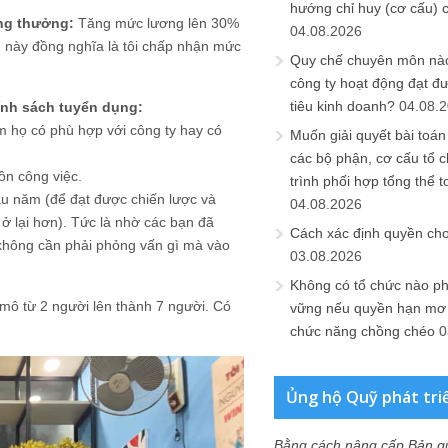
hướng chỉ huy (cơ cấu) 
ơng thưởng:
Tăng mức lương lên 30%
04.08.2026
ều này đồng nghĩa là tôi chấp nhận mức
Quy chế chuyên môn nào
công ty hoạt động đạt đ
tiêu kinh doanh?
04.08.
hính sách tuyển dụng:
em họ có phù hợp với công ty hay có
Muốn giải quyết bài toán
các bộ phận, cơ cấu tổ 
ồn công việc.
trình phối hợp tổng thể t
ầu năm (để đạt được chiến lược và
04.08.2026
 ở lại hơn). Tức là nhờ các bạn đã
Cách xác định quyền ch
hì không cần phải phỏng vấn gì mà vào
03.08.2026
Không có tổ chức nào ph
mô từ 2 người lên thành 7 người. Có
vững nếu quyền hạn mơ h
chức năng chồng chéo
0
Ủng hộ Quỹ phát tri
Bằng cách nâng cấp Bản q