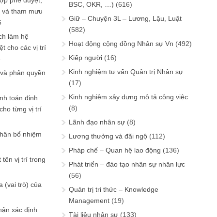
ợp phê duyệt,
BSC, OKR, …)
(616)
in và tham mưu
Giữ – Chuyện 3L – Lương, Lậu, Luật
6
(582)
ch làm hệ
Hoạt động cộng đồng Nhân sự Vn
(492)
t cho các vị trí
Kiếp người
(16)
6
Kinh nghiệm tư vấn Quản trị Nhân sự
 và phân quyền
(17)
Kinh nghiệm xây dựng mô tả công việc
ính toán định
(8)
ho từng vị trí
Lãnh đạo nhân sự
(8)
phân bổ nhiệm
Lương thưởng và đãi ngộ
(112)
Pháp chế – Quan hệ lao động
(136)
tên vị trí trong
Phát triển – đào tạo nhân sự nhân lực
(56)
 (vai trò) của
Quản trị tri thức – Knowledge
Management
(19)
hận xác định
Tài liệu nhân sự
(133)