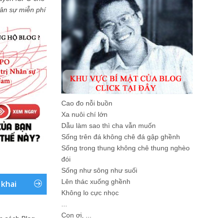
Nhân sự miễn phí
Cao đo nỗi buồn
Xa nuôi chí lớn
Dẫu làm sao thì cha vẫn muốn
Sống trên đá không chê đá gập ghềnh
Sống trong thung không chê thung nghèo
đói
Sống như sông như suối
Lên thác xuống ghềnh
 khai
Không lo cực nhọc
...
Con ơi, ...