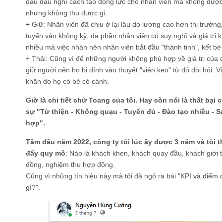
đau đầu nghĩ cách tạo động lực cho nhân viên mà không được 
nhưng không thu được gì.
+ Giữ: Nhân viên đã chịu ở lại lâu do lương cao hơn thị trườn
tuyển vào không kỹ, đa phần nhân viên có suy nghĩ và giá trị 
nhiều mà việc nhàn nên nhân viên bắt đầu "thành tinh", kết bè
+ Thải: Cũng vì để những người không phù hợp về giá trị của c
giữ người nên họ bị dính vào thuyết "viên kẹo" từ đó đòi hỏi. V
khăn do họ có bè có cánh.
Giờ là chi tiết chữ Toang của tôi. Hay còn nói là thất bại
sự "Từ thiện - Không quạu - Tuyển đủ - Đào tạo nhiều - Sa
hợp".
Tầm đầu năm 2022, công ty tôi lúc ấy được 3 năm và tôi t
đẩy quy mô
: Nào là khách khen, khách quay đầu, khách giới 
đồng, nghiệm thu hợp đồng.
Cũng vì những tín hiệu này mà tôi đã ngộ ra bài "
KPI và điểm 
gì?
".