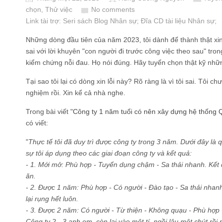
chọn, Thử việc
No comments
Link tài trợ:
Seri sách Blog Nhân sự
; Đĩa CD
tài liệu Nhân sự
;
Những dòng đầu tiên của năm 2023, tôi dành để thành thật xi
sai với lời khuyên "con người đi trước công việc theo sau" tron
kiểm chứng nỗi đau. Họ nói đúng. Hãy tuyển chọn thật kỹ nhữn
Tại sao tôi lại có dòng xin lỗi này? Rõ ràng là vì tôi sai. Tôi chư
nghiệm rồi. Xin kể cả nhà nghe.
Trong bài viết "
Công ty 1 năm tuổi có nên xây dựng hệ thống 
có viết:
"
Thực tế tôi đã duy trì được công ty trong 3 năm. Dưới đây là
sự tôi áp dụng theo các giai đoạn công ty và kết quả:
- 1. Mới mở: Phù hợp - Tuyển dụng chậm - Sa thải nhanh. Kết 
ăn.
- 2. Được 1 năm: Phù hợp - Có người - Đào tạo - Sa thải nhanh
lại rụng hết luôn.
- 3. Được 2 năm: Có người - Từ thiện - Không quạu - Phù hợp -
Công ty 2 - 3 anh em, còn lại vào một tí, ngồi lâu một chút rồi 