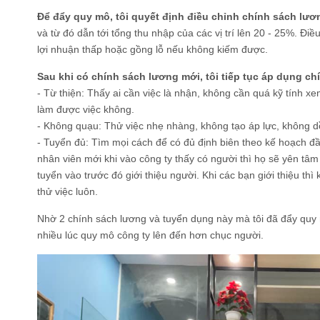
Để đẩy quy mô, tôi quyết định điều chỉnh chính sách lư
và từ đó dẫn tới tổng thu nhập của các vị trí lên 20 - 25%. Đi
lợi nhuận thấp hoặc gồng lỗ nếu không kiếm được.
Sau khi có chính sách lương mới, tôi tiếp tục áp dụng c
- Từ thiện: Thấy ai cần việc là nhận, không cần quá kỹ tính x
làm được việc không.
- Không quạu: Thử việc nhẹ nhàng, không tạo áp lực, không d
- Tuyển đủ: Tìm mọi cách để có đủ định biên theo kế hoạch đ
nhân viên mới khi vào công ty thấy có người thì họ sẽ yên tâm
tuyển vào trước đó giới thiệu người. Khi các bạn giới thiệu t
thử việc luôn.
Nhờ 2 chính sách lương và tuyển dụng này mà tôi đã đẩy quy 
nhiều lúc quy mô công ty lên đến hơn chục người.