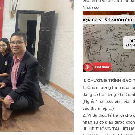
Giới thiệu về dự án xuất b
Nhân sự
II. CHƯƠNG TRÌNH ĐÀO 
1.
Các chương trình đào tạ
đang có trên blog: daotaon
(Nghề Nhân sự, Sinh viên t
cao thu nhập ...)
2.
Ví dụ thực tế trả lời cho
nhân sự có giàu được khôn
III. HỆ THỐNG TÀI LIỆU 