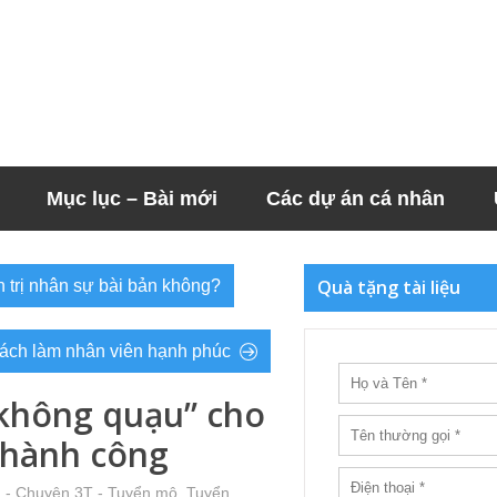
Mục lục – Bài mới
Các dự án cá nhân
Quà tặng tài liệu
 trị nhân sự bài bản không?
ách làm nhân viên hạnh phúc
 không quạu” cho
thành công
 - Chuyện 3T - Tuyển mộ, Tuyển