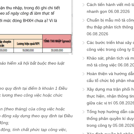
Cách tiến hành viết mô t
nhanh gọn
06.08.2026
Chuẩn bị mẫu mô tả công
thu thập phân tích thông 
06.08.2026
Các bước triển khai xây
công việc trong công ty
Khảo sát, phân tích và m
bảo hiểm xã hội bắt buộc theo luật
mô tả công việc
06.08.2
Hoàn thiện và hướng dẫ
cấu tổ chức bộ phận nh
eo quy định tại điểm b khoản 1 Điều
Xây dựng ma trận phối h
c lương theo công việc hoặc chức
thực hiện, nhận thông t
giữa các vị trí
05.08.202
an (theo tháng) của công việc hoặc
Tổng hợp hướng dẫn cá
 động xây dựng theo quy định tại Điều
thống phân quyền kí duyệ
động;
trong công ty
05.08.202
động, tính chất phức tạp công việc,