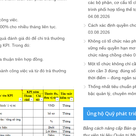
các bộ phận, cơ cấu tổ 
trình phối hợp tổng thể t
04.08.2026
công việc.
Cách xác định quyền ch
00% cho nhiều tháng liên tục.
03.08.2026
quả đánh giá đó để chi trả thưởng
Không có tổ chức nào ph
 KPI. Trong đó:
vững nếu quyền hạn mơ h
chức năng chồng chéo
0
a thuận trên hợp đồng.
Một tổ chức không chỉ c
còn cần 3 đúng: đúng số
hành công việc và từ đó trả thưởng
thời điểm – đúng ngân s
Thống nhất tiêu chuẩn p
bậc quản lý, chuyên mô
Ủng hộ Quỹ phát tri
Bằng cách nâng cấp Bản q
thư viện tài liệu Quản trị 