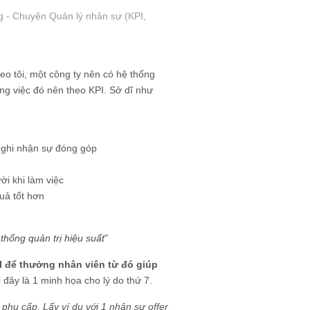
 - Chuyện Quản lý nhân sự (KPI,
heo tôi, một công ty nên có hệ thống
ông việc đó nên theo KPI. Sở dĩ như
 ghi nhận sự đóng góp
ời khi làm việc
uả tốt hơn
thống quản trị hiệu suất
"
I để thưởng nhân viên từ đó giúp
 đây là 1 minh họa cho lý do thứ 7.
phụ cấp. Lấy ví dụ với 1 nhân sự offer