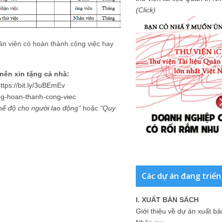
(Click)
ân viên có hoàn thành công việc hay
 nên xin tặng cả nhà:
ttps://bit.ly/3uBEmEv
c-dg-hoan-thanh-cong-viec
hế độ cho người lao động
"
hoặc
"
Quy
Các dự án đang triển
I. XUẤT BẢN SÁCH
Giới thiệu về dự án xuất b