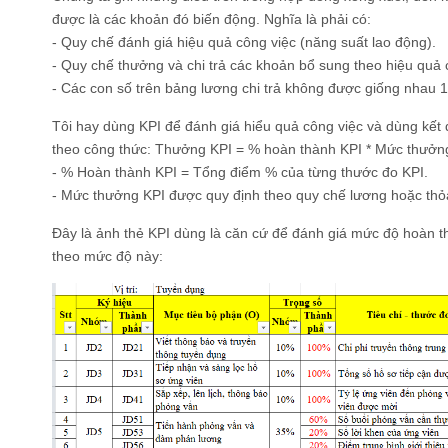
được là các khoản đó biến động. Nghĩa là phải có:
- Quy chế đánh giá hiệu quả công việc (năng suất lao động).
- Quy chế thưởng và chi trả các khoản bổ sung theo hiệu quả 
- Các con số trên bảng lương chi trả không được giống nhau 1
Tôi hay dùng KPI để đánh giá hiểu quả công việc và dùng kết 
theo công thức: Thưởng KPI = % hoàn thành KPI * Mức thưởng
- % Hoàn thành KPI = Tổng điểm % của từng thước đo KPI.
- Mức thưởng KPI được quy định theo quy chế lương hoặc thỏ
Đây là ảnh thẻ KPI dùng là căn cứ để đánh giá mức độ hoàn t
theo mức độ này: