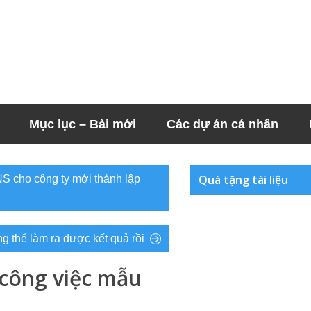
Mục lục – Bài mới
Các dự án cá nhân
Quà tặng tài liệu
S cho công ty mới thành lập
ng thể làm ra được kết quả rồi
 công việc mẫu