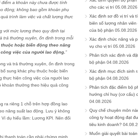
Xác định quyền bộ phận
ại điểm a khoản này chưa được tính
cho các vị trí
05.08.2026
lao động; không bao gồm khoản phụ
Xác định sơ đồ vị trí và t
quá trình làm việc và chất lượng thực
biên số lượng nhân viên c
của bộ phận
05.08.2026
 với mức lương theo quy định tại
à trả thường xuyên, ổn định trong mỗi
Xác định chức năng và 
thuộc hoặc biến động theo năng
vụ cho vị trí
05.08.2026
n công việc của người lao động.
"
Phân tích xác định và đặt 
bộ phận
04.08.2026
ng và trả thường xuyên, ổn định trong
 bổ sung khác phụ thuộc hoặc biến
Xác định mục đích sinh ra
g thực hiện công việc của người lao
bộ phận
04.08.2026
ó khoản thưởng theo hiệu quả công
Phân tích đặc điểm bộ p
hướng chỉ huy (cơ cấu) 
04.08.2026
g ra riêng 1 chỗ trên hợp đồng lao
Quy chế chuyên môn nào
eo năng suất lao động. Lưu ý không
công ty hoạt động đạt đ
. Ví dụ hiểu lầm: Lương KPI. Nên đổi
tiêu kinh doanh?
04.08.
Muốn giải quyết bài toán
khi thanh toán cần phải chứng minh