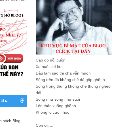
Cao đo nỗi buồn
Xa nuôi chí lớn
Dẫu làm sao thì cha vẫn muốn
Sống trên đá không chê đá gập ghềnh
Sống trong thung không chê thung nghèo
đói
Sống như sông như suối
 khai
Lên thác xuống ghềnh
Không lo cực nhọc
...
ản sách Blog
Con ơi, ...