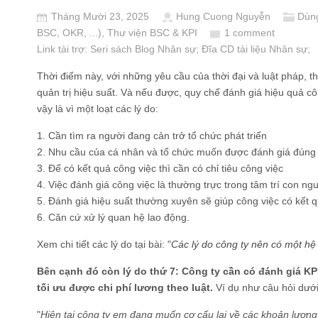
Tháng Mười 23, 2025
Hung Cuong Nguyễn
Dùng
BSC, OKR, ...)
,
Thư viện BSC & KPI
1 comment
Link tài trợ:
Seri sách Blog Nhân sự
; Đĩa CD
tài liệu Nhân sự
;
Thời điểm này, với những yêu cầu của thời đại và luật pháp, t
quản trị hiệu suất. Và nếu được, quy chế đánh giá hiệu quả c
vậy là vì một loạt các lý do:
1. Cần tìm ra người đang cản trở tổ chức phát triển
2. Nhu cầu của cá nhân và tổ chức muốn được đánh giá đúng
3. Để có kết quả công việc thì cần có chỉ tiêu công việc
4. Việc đánh giá công việc là thường trực trong tâm trí con ngư
5. Đánh giá hiệu suất thường xuyên sẽ giúp công việc có kết q
6. Căn cứ xử lý quan hệ lao động.
Xem chi tiết các lý do tại bài: "
Các lý do công ty nên có một hệ 
Bên cạnh đó còn lý do thứ 7: Công ty cần có đánh giá KP
tối ưu được chi phí lương theo luật.
Ví dụ như câu hỏi dưới
"
Hiện tại công ty em đang muốn cơ cấu lại về các khoản lương 