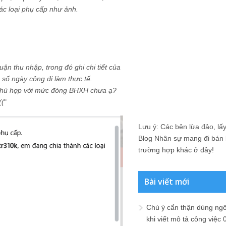
c loại phụ cấp như ảnh.
n thu nhập, trong đó ghi chi tiết của
 số ngày công đi làm thực tế.
à phù hợp với mức đóng BHXH chưa ạ?
((
"
Lưu ý: Các bên lừa đảo, lấy 
Blog Nhân sự mang đi bán lạ
trường hợp khác ở đây!
Bài viết mới
Chú ý cẩn thận dùng ngô
khi viết mô tả công việc