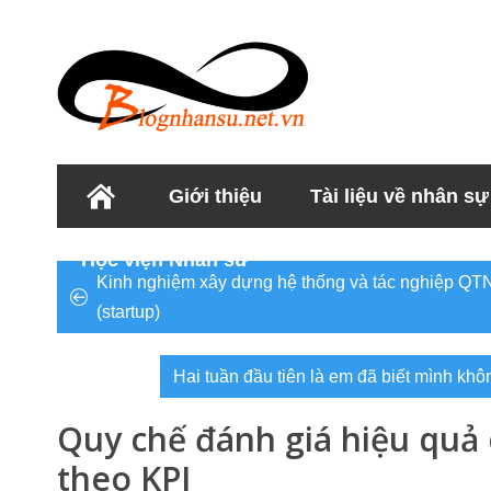
Giới thiệu
Tài liệu về nhân sự
Học viện Nhân sư
Kinh nghiệm xây dựng hệ thống và tác nghiệp QTN
(startup)
Hai tuần đầu tiên là em đã biết mình khô
Quy chế đánh giá hiệu quả
theo KPI