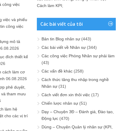
ả công việc
Cách làm KPI
;
 việc và phiếu
Các bài viết của tôi
tin công việc
Bản tin Blog nhân sự
(443)
 dựng mô tả
Các bài viết về Nhân sự
(344)
06.08.2026
Các công việc Phòng Nhân sự phải làm
ục đích thiết kế
(43)
026
Các vấn đề khác
(258)
n cách làm cơ
anh
06.08.2026
Cách thức tăng thu nhập trong nghề
Nhân sự
(31)
ợp phê duyệt,
in và tham mưu
Cách viết đơn xin thôi việc
(17)
6
Chiến lược nhân sự
(51)
ch làm hệ
Dạy – Chuyện 3Đ – Đánh giá, Đào tạo,
t cho các vị trí
Động lực
(470)
6
Dùng – Chuyện Quản lý nhân sự (KPI,