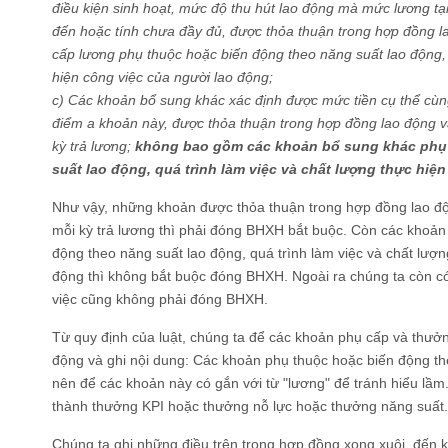
điều kiện sinh hoạt, mức độ thu hút lao động mà mức lương t
đến hoặc tính chưa đầy đủ, được thỏa thuận trong hợp đồng 
cấp lương phụ thuộc hoặc biến động theo năng suất lao động, 
hiện công việc của người lao động;
c) Các khoản bổ sung khác xác định được mức tiền cụ thể cùng
điểm a khoản này, được thỏa thuận trong hợp đồng lao động v
kỳ trả lương;
không bao gồm các khoản bổ sung khác phụ 
suất lao động, quá trình làm việc và chất lượng thực hiệ
Như vậy, những khoản được thỏa thuận trong hợp đồng lao độ
mỗi kỳ trả lương thì phải đóng BHXH bắt buộc. Còn các khoản
động theo năng suất lao động, quá trình làm việc và chất lượn
động thì không bắt buộc đóng BHXH. Ngoài ra chúng ta còn c
việc cũng không phải đóng BHXH.
Từ quy định của luật, chúng ta để các khoản phụ cấp và thưởn
động và ghi nội dung: Các khoản phụ thuộc hoặc biến động th
nên để các khoản này có gắn với từ "lương" để tránh hiểu lầm
thành thưởng KPI hoặc thưởng nỗ lực hoặc thưởng năng suất.
Chúng ta ghi những điều trên trong hợp đồng xong xuôi, đến 