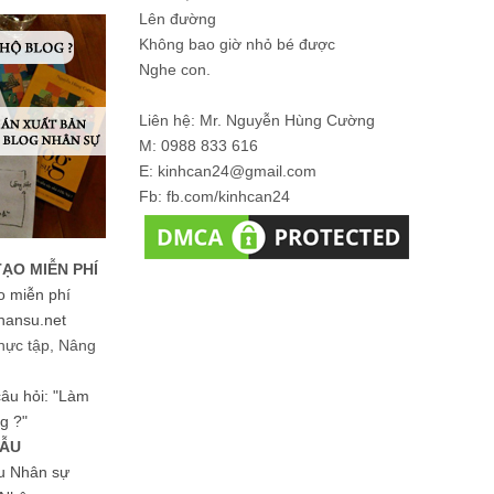
Lên đường
Không bao giờ nhỏ bé được
Nghe con.
Liên hệ: Mr. Nguyễn Hùng Cường
M: 0988 833 616
E: kinhcan24@gmail.com
Fb: fb.com/kinhcan24
TẠO MIỄN PHÍ
o miễn phí
hansu.net
hực tập, Nâng
 câu hỏi: "Làm
g ?"
MẪU
ệu Nhân sự