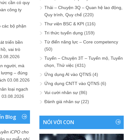
chức cần có quy
Thải – Chuyện 3Q – Quan hệ lao động,
oàn công ty
Quy trình, Quy chế
(220)
Thư viện BSC & KPI
(116)
o các bộ phận
Tri thức tuyển dụng
(159)
Từ điển năng lực – Core competency
át triển bền
(50)
ồ, vai trò
3.08.2026
Tuyển – Chuyện 3T – Tuyển mộ, Tuyển
chọn, Thử việc
(431)
ần người, mà
 lượng – đúng
Ứng dụng AI vào QTNS
(4)
ách
03.08.2026
Ứng dụng CNTT vào QTNS
(6)
hân loại ngạch
Vui cười nhân sự
(86)
n
03.08.2026
Đánh giá nhân sự
(22)
ển Blog
NÓI VỚI CON
uyền iCPO cho
Nhân sự miễn phí