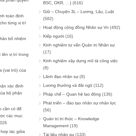
 và phân quyền
BSC, OKR, …)
(616)
Giữ – Chuyện 3L – Lương, Lậu, Luật
ính toán định
(582)
ho từng vị trí
Hoạt động cộng đồng Nhân sự Vn
(492)
Kiếp người
(16)
phân bổ nhiệm
Kinh nghiệm tư vấn Quản trị Nhân sự
(17)
tên vị trí trong
Kinh nghiệm xây dựng mô tả công việc
(8)
 (vai trò) của
Lãnh đạo nhân sự
(8)
Lương thưởng và đãi ngộ
(112)
hận xác định
của bộ phận
Pháp chế – Quan hệ lao động
(136)
Phát triển – đào tạo nhân sự nhân lực
 cần có để
(56)
ược các mục
Quản trị tri thức – Knowledge
2026
Management
(19)
 hợp tác giữa
Tài liệu nhân sự
(133)