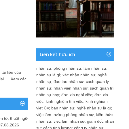
Liên kết hữu ích
nhân sự
;
phòng nhân sự
;
làm nhân sự
;
tài liệu của
nhân sự là gì
;
xác nhận nhân sự
;
nghề
i ....
Xem các
nhân sự
;
đào tạo nhân sự
;
cach quan ly
nhân sự
;
nhân viên nhân sự
;
sách quản trị
nhân sự hay
;
đơn xin nghỉ việc
;
đơn xin
việc
;
kinh nghiệm tìm việc
;
kinh nghiem
viet CV
;
ban nhân sự
;
nghề nhân sự là gì
;
việc làm trưởng phòng nhân sự
;
kiến thức
n từ, thuật ngữ
nhân sự
;
việc làm nhân sự
;
giám đốc nhân
07.08.2026
sự
;
cách tính lương
;
công ty nhân sự
;