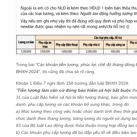
Trong bài
"
Các khoản tiền lương, phúc lợi, chế độ tháng đóng 
BHXH 2024
"
, tôi cũng đã chia sẻ rõ ràng.
Khoản 1 Điều 7 nghị định 158 hướng dẫn luật BHXH 2024:
"
Tiền lương làm căn cứ đóng bảo hiểm xã hội bắt buộc
th
31 của Luật Bảo hiểm xã hội là tiền lương tháng, bao gồm mứ
danh, phụ cấp lương và các khoản bổ sung khác, trong đó:
a) Mức lương theo công việc hoặc chức danh tính theo thời gi
chức danh theo thang lương, bảng lương do người sử dụng lao
93 của Bộ luật Lao động được thỏa thuận trong hợp đồng lao 
b) Các khoản phụ cấp lương để bù đắp yếu tố về điều kiện lao 