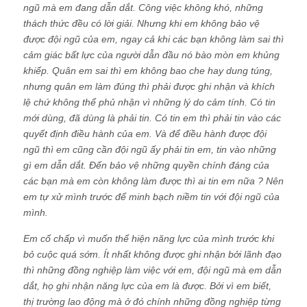
ngũ mà em đang dẫn dắt. Công việc không khó, những
thách thức đều có lời giải. Nhưng khi em không bảo vệ
được đội ngũ của em, ngay cả khi các bạn không làm sai thì
cảm giác bất lực của người dẫn đầu nó bào mòn em khủng
khiếp. Quân em sai thì em không bao che hay dung túng,
nhưng quân em làm đúng thì phải được ghi nhận và khích
lệ chứ không thể phủ nhận vì những lý do cảm tính. Có tin
mới dùng, đã dùng là phải tin. Có tin em thì phải tin vào các
quyết định điều hành của em. Và để điều hành được đội
ngũ thì em cũng cần đội ngũ ấy phải tin em, tin vào những
gì em dẫn dắt. Đến bảo vệ những quyền chính đáng của
các bạn mà em còn không làm được thì ai tin em nữa ? Nên
em tự xử mình trước để minh bạch niềm tin với đội ngũ của
mình.
Em cố chấp vì muốn thể hiện năng lực của mình trước khi
bỏ cuộc quá sớm. Ít nhất không được ghi nhận bởi lãnh đạo
thì những đồng nghiệp làm việc với em, đội ngũ mà em dẫn
dắt, họ ghi nhận năng lực của em là được. Bởi vì em biết,
thị trường lao động mà ở đó chính những đồng nghiệp từng