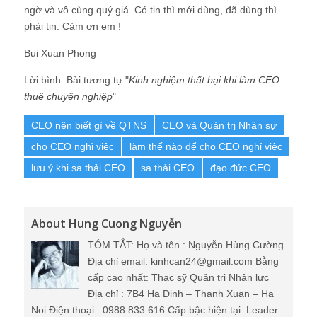
ngờ và vô cùng quý giá. Có tin thì mới dùng, đã dùng thì
phải tin. Cảm ơn em !
Bui Xuan Phong
Lời bình: Bài tương tự "
Kinh nghiệm thất bại khi làm CEO
thuê chuyên nghiệp
"
CEO nên biết gì về QTNS
CEO và Quản trị Nhân sự
cho CEO nghỉ việc
làm thế nào để cho CEO nghỉ việc
lưu ý khi sa thải CEO
sa thải CEO
đạo đức CEO
About Hung Cuong Nguyễn
TÓM TẮT: Họ và tên : Nguyễn Hùng Cường
Địa chỉ email: kinhcan24@gmail.com Bằng
cấp cao nhất: Thạc sỹ Quản trị Nhân lực
Địa chỉ : 7B4 Ha Dinh – Thanh Xuan – Ha
Noi Điện thoại : 0988 833 616 Cấp bậc hiện tại: Leader