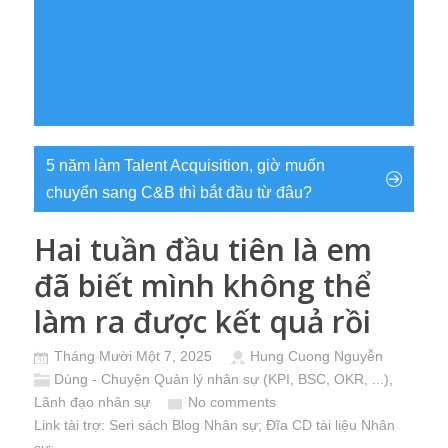
5 năm làm Talent Acquisition, giờ muốn
chuyển sang C&B thì bắt đầu từ đâu?
Hai tuần đầu tiên là em
đã biết mình không thể
làm ra được kết quả rồi
Tháng Mười Một 7, 2025
Hung Cuong Nguyễn
Dùng - Chuyện Quản lý nhân sự (KPI, BSC, OKR, ...)
,
Lãnh đạo nhân sự
No comments
Link tài trợ:
Seri sách Blog Nhân sự
; Đĩa CD
tài liệu Nhân