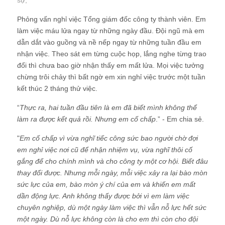
sự
;
Phỏng vấn nghỉ việc Tổng giám đốc công ty thành viên. Em
làm việc máu lửa ngay từ những ngày đầu. Đội ngũ mà em
dẫn dắt vào guồng và nề nếp ngay từ những tuần đầu em
nhận việc. Theo sát em từng cuộc họp, lắng nghe từng trao
đổi thì chưa bao giờ nhận thấy em mất lửa. Mọi việc tưởng
chừng trôi chảy thì bất ngờ em xin nghỉ việc trước một tuần
kết thúc 2 tháng thử việc.
“
Thực ra, hai tuần đầu tiên là em đã biết mình không thể
làm ra được kết quả rồi. Nhưng em cố chấp
.” - Em chia sẻ.
"
Em cố chấp vì vừa nghĩ tiếc công sức bao người chờ đợi
em nghỉ việc nơi cũ để nhận nhiệm vụ, vừa nghĩ thôi cố
gắng để cho chính mình và cho công ty một cơ hội. Biết đâu
thay đổi được. Nhưng mỗi ngày, mỗi việc xảy ra lại bào mòn
sức lực của em, bào mòn ý chí của em và khiến em mất
dần động lực. Anh không thấy được bởi vì em làm việc
chuyên nghiệp, dù một ngày làm việc thì vẫn nỗ lực hết sức
một ngày. Dù nỗ lực không còn là cho em thì còn cho đội