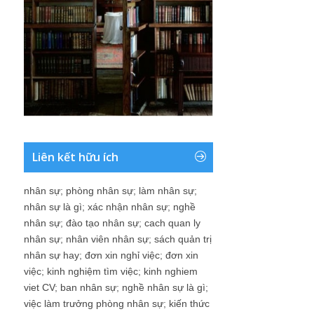
Liên kết hữu ích
nhân sự
;
phòng nhân sự
;
làm nhân sự
;
nhân sự là gì
;
xác nhận nhân sự
;
nghề
nhân sự
;
đào tạo nhân sự
;
cach quan ly
nhân sự
;
nhân viên nhân sự
;
sách quản trị
nhân sự hay
;
đơn xin nghỉ việc
;
đơn xin
việc
;
kinh nghiệm tìm việc
;
kinh nghiem
viet CV
;
ban nhân sự
;
nghề nhân sự là gì
;
việc làm trưởng phòng nhân sự
;
kiến thức