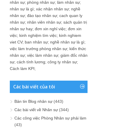
nhân sự
;
phòng nhân sự
;
làm nhân sự
;
nhân sự là gì
;
xác nhận nhân sự
;
nghề
nhân sự
;
đào tạo nhân sự
;
cach quan ly
nhân sự
;
nhân viên nhân sự
;
sách quản trị
nhân sự hay
;
đơn xin nghỉ việc
;
đơn xin
việc
;
kinh nghiệm tìm việc
;
kinh nghiem
viet CV
;
ban nhân sự
;
nghề nhân sự là gì
;
việc làm trưởng phòng nhân sự
;
kiến thức
nhân sự
;
việc làm nhân sự
;
giám đốc nhân
sự
;
cách tính lương
;
công ty nhân sự
;
Cách làm KPI
;
Các bài viết của tôi
Bản tin Blog nhân sự
(443)
Các bài viết về Nhân sự
(344)
Các công việc Phòng Nhân sự phải làm
(43)