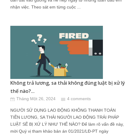
dẫn dắt vào guồng và nề nếp ngay từ những tuần đầu em
nhận việc. Theo sát em từng cuộc ...
Không trả lương, sa thải không đúng luật bị xử lý
thế nào?...
Tháng Một 26, 2024
4 comments
NGƯỜI SỬ DỤNG LAO ĐỘNG KHÔNG THANH TOÁN
TIỀN LƯƠNG, SA THẢI NGƯỜI LAO ĐỘNG TRÁI PHÁP
LUẬT SẼ BỊ XỬ LÝ NHƯ THẾ NÀO? Để làm rõ vấn đề này,
mời Quý vị tham khảo bản án 01/2021/LĐ-PT ngày