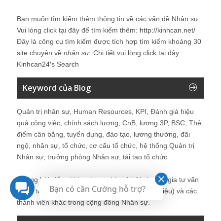
Bạn muốn tìm kiếm thêm thông tin về các vấn đề
Nhân sự
.
Vui lòng click tại đây để tìm kiếm thêm:
http://kinhcan.net/
Đây là công cụ tìm kiếm được tích hợp tìm kiếm khoảng 30
site chuyên về
nhân sự
. Chi tiết vui lòng click tại đây:
Kinhcan24′s Search
Keyword của Blog
Quản trị nhân sự, Human Resources, KPI, Đánh giá hiệu
quả công việc, chính sách lương, CnB, lương 3P, BSC, Thẻ
điểm cân bằng, tuyển dụng, đào tạo, lương thưởng, đãi
ngộ, nhân sự, tổ chức, cơ cấu tổ chức, hệ thống Quản trị
Nhân sự, trưởng phòng Nhân sự, tái tạo tổ chức
Những bài viết tại blog được chia sẻ bởi chuyên gia tư vấn
Bạn có cần Cường hỗ trợ?
Quản trị Nhân sự Nguyễn Hùng Cường (
giới thiệu
) và các
thành viên khác trong cộng đồng Nhân sự.