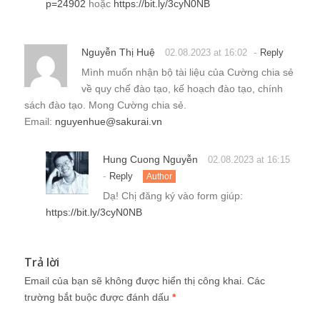
p=24902
hoặc
https://bit.ly/3cyN0NB
Nguyễn Thị Huệ
-
02.08.2023 at 16:02
Reply
Mình muốn nhận bộ tài liệu của Cường chia sẻ
về quy chế đào tạo, kế hoạch đào tạo, chính
sách đào tạo. Mong Cường chia sẻ.
Email:
nguyenhue@sakurai.vn
Hung Cuong Nguyễn
02.08.2023 at 16:15
-
Reply
Author
Dạ! Chị đăng ký vào form giúp:
https://bit.ly/3cyN0NB
Trả lời
Email của bạn sẽ không được hiển thị công khai.
Các
trường bắt buộc được đánh dấu
*