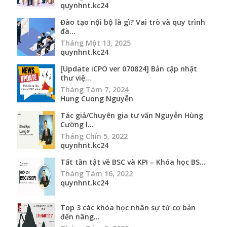
quynhnt.kc24
Đào tạo nội bộ là gì? Vai trò và quy trình
đà...
Tháng Một 13, 2025
quynhnt.kc24
[Update iCPO ver 070824] Bản cập nhật
thư việ...
Tháng Tám 7, 2024
Hung Cuong Nguyễn
Tác giả/Chuyên gia tư vấn Nguyễn Hùng
Cường l...
Tháng Chín 5, 2022
quynhnt.kc24
Tất tần tật về BSC và KPI – Khóa học BS...
Tháng Tám 16, 2022
quynhnt.kc24
Top 3 các khóa học nhân sự từ cơ bản
đến nâng...