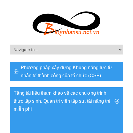
Phương pháp xây dựng Khung năng lực từ
nhân tố thành công của tổ chức (CSF)
Tặng tài liệu tham khảo về các chương trình
thực tập sinh, Quản trị viên tập sự, tài năng trẻ
miễn phí