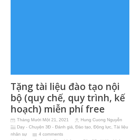
Tặng tài liệu đào tạo nội
bộ (quy chế, quy trình, kế
hoạch) miễn phí free
Tháng Mười Một 21, 2021
Hung Cuong Nguyễn
Dạy - Chuyện 3Đ - Đánh giá, Đào tạo, Động lực
,
Tài liệu
nhân sự
4 comments