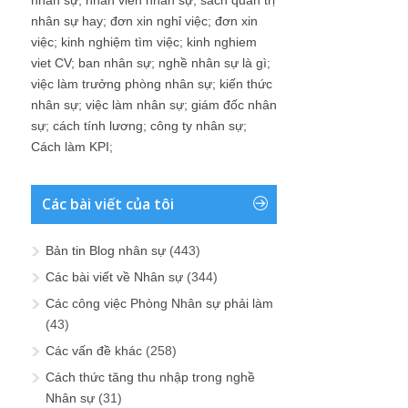
nhân sự
;
nhân viên nhân sự
;
sách quản trị
nhân sự hay
;
đơn xin nghỉ việc
;
đơn xin
việc
;
kinh nghiệm tìm việc
;
kinh nghiem
viet CV
;
ban nhân sự
;
nghề nhân sự là gì
;
việc làm trưởng phòng nhân sự
;
kiến thức
nhân sự
;
việc làm nhân sự
;
giám đốc nhân
sự
;
cách tính lương
;
công ty nhân sự
;
Cách làm KPI
;
Các bài viết của tôi
Bản tin Blog nhân sự
(443)
Các bài viết về Nhân sự
(344)
Các công việc Phòng Nhân sự phải làm
(43)
Các vấn đề khác
(258)
Cách thức tăng thu nhập trong nghề
Nhân sự
(31)