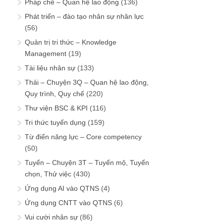
Pháp chế – Quan hệ lao động
(136)
Phát triển – đào tạo nhân sự nhân lực
(56)
Quản trị tri thức – Knowledge
Management
(19)
Tài liệu nhân sự
(133)
Thải – Chuyện 3Q – Quan hệ lao động,
Quy trình, Quy chế
(220)
Thư viện BSC & KPI
(116)
Tri thức tuyển dụng
(159)
Từ điển năng lực – Core competency
(50)
Tuyển – Chuyện 3T – Tuyển mộ, Tuyển
chọn, Thử việc
(430)
Ứng dụng AI vào QTNS
(4)
Ứng dụng CNTT vào QTNS
(6)
Vui cười nhân sự
(86)