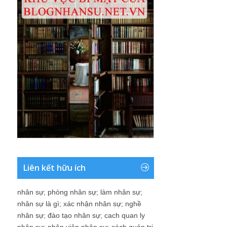
Liên kết hữu ích
nhân sự
;
phòng nhân sự
;
làm nhân sự
;
nhân sự là gì
;
xác nhận nhân sự
;
nghề
nhân sự
;
đào tạo nhân sự
;
cach quan ly