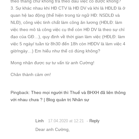
theo tháng chứ không trả theo đầu việc có được không?
3. Sự khác nhau khi HĐ CTV là HĐ DV và khi là HĐLĐ là ở
quan hệ lao động (thể hiện trong từ ngữ HĐ: NSDLĐ và
NLĐ), công việc tinh chất làm công ăn lương (HĐLĐ: làm
việc theo mô tả công việc cụ thể còn HĐ DV là theo sự chỉ
đạo của GĐ…), quy định về thời gian làm việc (HĐLĐ: làm
việc 5 ngày/ tuần từ 8h30 đến 18h còn HĐDV là làm việc 4
giờ/ngày…) Em hiểu như thế có đúng không?
Mong nhận được sự tư vấn từ anh Cường!
Chân thành cảm ơn!
Pingback:
Theo mọi người thì Thuế và BHXH đã liên thông
với nhau chưa ? | Blog quản trị Nhân sự
Linh
-
17.04.2020 at 12:21
Reply
Dear anh Cường,