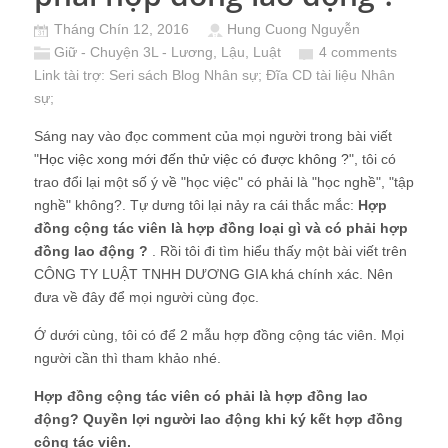
Tháng Chín 12, 2016
Hung Cuong Nguyễn
Giữ - Chuyện 3L - Lương, Lậu, Luật
4 comments
Link tài trợ:
Seri sách Blog Nhân sự
; Đĩa CD
tài liệu Nhân
sự
;
Sáng nay vào đọc comment của mọi người trong bài viết
"
Học việc xong mới đến thử việc có được không ?
", tôi có
trao đổi lại một số ý về "học việc" có phải là "học nghề", "tập
nghề" không?. Tự dưng tôi lại nảy ra cái thắc mắc:
Hợp
đồng cộng tác viên là hợp đồng loại gì và có phải hợp
đồng lao động ?
. Rồi tôi đi tìm hiểu thấy một bài viết trên
CÔNG TY LUẬT TNHH DƯƠNG GIA khá chính xác. Nên
đưa về đây để mọi người cùng đọc.
Ớ dưới cùng, tôi có để 2 mẫu hợp đồng cộng tác viên. Mọi
người cần thì tham khảo nhé.
Hợp đồng cộng tác viên có phải là hợp đồng lao
động? Quyền lợi người lao động khi ký kết hợp đồng
cộng tác viên.