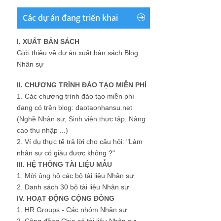
Các dự án đang triển khai
I. XUẤT BẢN SÁCH
Giới thiệu về dự án xuất bản sách Blog
Nhân sự
II. CHƯƠNG TRÌNH ĐÀO TẠO MIỄN PHÍ
1.
Các chương trình đào tạo miễn phí
đang có trên blog: daotaonhansu.net
(Nghề Nhân sự, Sinh viên thực tập, Nâng
cao thu nhập ...)
2.
Ví dụ thực tế trả lời cho câu hỏi: "Làm
nhân sự có giàu được không ?"
III. HỆ THỐNG TÀI LIỆU MẪU
1.
Mời ủng hộ các bộ tài liệu Nhân sự
2.
Danh sách 30 bộ tài liệu Nhân sự
IV. HOẠT ĐỘNG CỘNG ĐỒNG
1.
HR Groups - Các nhóm Nhân sự
2.
Cộng đồng Chia sẻ tài liệu Nhân sự