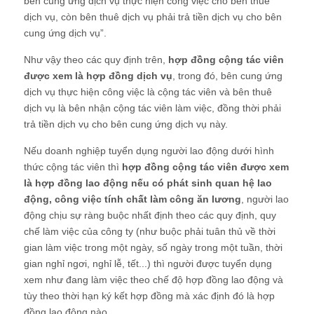
bên cung ứng dịch vụ thực hiện công việc cho bên thuê
dịch vụ, còn bên thuê dịch vụ phải trả tiền dịch vụ cho bên
cung ứng dịch vụ”.
Như vậy theo các quy định trên,
hợp đồng cộng tác viên
được xem là hợp đồng dịch vụ
, trong đó, bên cung ứng
dịch vụ thực hiện công việc là cộng tác viên và bên thuê
dịch vụ là bên nhận cộng tác viên làm việc, đồng thời phải
trả tiền dịch vụ cho bên cung ứng dịch vụ này.
Nếu doanh nghiệp tuyển dụng người lao động dưới hình
thức cộng tác viên thì
hợp đồng cộng tác viên được xem
là hợp đồng lao động nếu có phát sinh quan hệ lao
động, công việc tính chất làm công ăn lương
, người lao
động chịu sự ràng buộc nhất định theo các quy định, quy
chế làm việc của công ty (như buộc phải tuân thủ về thời
gian làm việc trong một ngày, số ngày trong một tuần, thời
gian nghỉ ngơi, nghỉ lễ, tết...) thì người được tuyển dụng
xem như đang làm việc theo chế độ hợp đồng lao động và
tùy theo thời hạn ký kết hợp đồng mà xác định đó là hợp
đồng lao động nào.