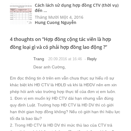
Cách lách sử dụng hợp đồng CTV (thời vụ)
đến ...
Tháng Mười Một 4, 2016
Hung Cuong Nguyễn
4 thoughts on “
Hợp đồng cộng tác viên là hợp
đồng loại gì và có phải hợp đồng lao động ?
”
Trang
-
20.09.2016 at 16:46
Reply
Dear anh Cường,
Em đọc thông tin ở trên em vẫn chưa thực sự hiểu rõ sự
khác biệt khi HĐ CTV là HĐLĐ và khi là HĐDV nên em xin
phép hỏi anh vào trường hợp thực tế của đơn vị em luôn.
1. Đơn vị em muốn ký HĐ CTV dài hạn nhưng vẫn đúng
quy định Luật. Trường hợp HĐ CTV là HĐ DV thì có giới
hạn thời gian hợp đồng không? Nếu có giới hạn thì hiệu lực
tối đa là bao lâu?
2. Trong HĐ CTV là HĐ DV thì mức thù lao của CTV trả