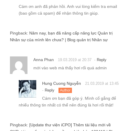
Cám ơn anh đã phản hồi. Anh vui lòng kiểm tra email
(bao gồm cả spam) để nhận thông tin giúp.
Pingback:
Năm nay, bạn đã nâng cấp năng lực Quản trị
Nhân sự của mình lên chưa? | Blog quản trị Nhân sự
Anna Phan
-
19.03.2019 at 20:37
Reply
mới vào web mà thấy hơi rối quá admin
Hung Cuong Nguyễn
21.03.2019 at 13:45
-
Reply
Author
Cám ơn bạn đã góp ý. Mình cố gắng để
nhiểu thông tin nhất có thể nên đúng là hơi rối thật!
Pingback:
[Update thư viện iCPO] Thêm tài liệu mới về