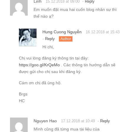
Linh
-
15.12.2018 at 09:00
Reply
Em muốn đặt mua hai cuốn blog nhân sự thì
thế nào ạ?
Hung Cuong Nguyễn
16.12.2018 at 15:43
-
Reply
Author
Hi chị,
Chị vui lòng đăng ký thông tin tại đây:
https://goo.gl/KrQeMo
. Các thông tin hướng dẫn sẽ
được gửi cho chị sau khi đăng ký.
Cám ơn chị đã ủng hộ.
Brgs
HC
Nguyen Hao
-
17.12.2018 at 10:49
Reply
Mình cũng đã từng mua tài liệu của