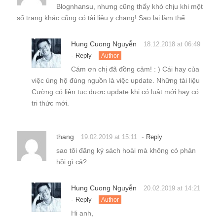
Blognhansu, nhưng cũng thấy khó chịu khi một
số trang khác cũng có tài liệu y chang! Sao lại làm thế
Hung Cuong Nguyễn
18.12.2018 at 06:49
-
Reply
Author
Cám ơn chị đã đồng cảm! : ) Cái hay của
việc ủng hộ đúng nguồn là việc update. Những tài liệu
Cường có liên tục được update khi có luật mới hay có
tri thức mới.
thang
-
19.02.2019 at 15:11
Reply
sao tôi đăng ký sách hoài mà không có phản
hồi gì cả?
Hung Cuong Nguyễn
20.02.2019 at 14:21
-
Reply
Author
Hi anh,