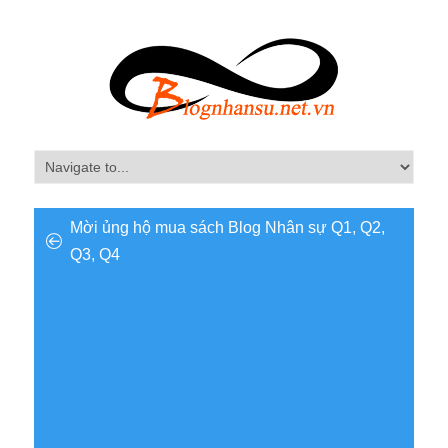
Mời ủng hộ mua sách Blog Nhân sự Q1, Q2,
Q3, Q4