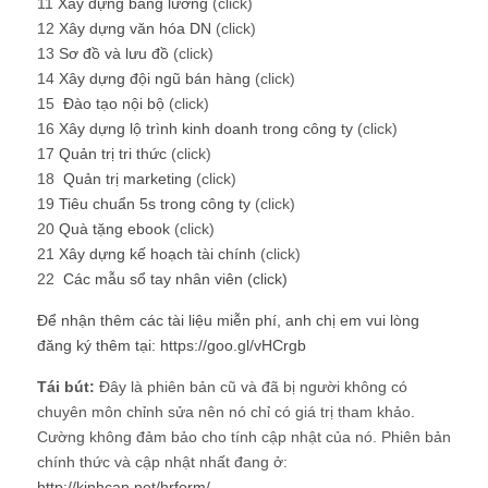
11
Xây dựng bảng lương
(click)
12
Xây dựng văn hóa DN
(click)
13
Sơ đồ và lưu đồ
(click)
14
Xây dựng đội ngũ bán hàng
(click)
15
Đào tạo nội bộ
(click)
16
Xây dựng lộ trình kinh doanh trong công ty
(click)
17
Quản trị tri thức
(click)
18
Quản trị marketing
(click)
19
Tiêu chuẩn 5s trong công ty
(click)
20
Quà tặng ebook
(click)
21
Xây dựng kế hoạch tài chính
(click)
22
Các mẫu sổ tay nhân viên (click)
Để nhận thêm các tài liệu miễn phí, anh chị em vui lòng
đăng ký thêm tại:
https://goo.gl/vHCrgb
Tái bút:
Đây là phiên bản cũ và đã bị người không có
chuyên môn chỉnh sửa nên nó chỉ có giá trị tham khảo.
Cường không đảm bảo cho tính cập nhật của nó. Phiên bản
chính thức và cập nhật nhất đang ở:
http://kinhcan.net/hrform/