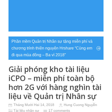
Phần mềm Quản trị Nhân sự tặng miễn phí và
chương trình thiện nguyện Hrshare “Cùng em
đi qua mùa đông – Ba vì 2018”
Giải phóng kho tài liệu
iCPO – miễn phí toàn bộ
hơn 2G với hàng nghìn tài
liệu về Quản trị Nhân sự
Tháng Mười Hai 14, 2018
Hung Cuong Nguyễn
Tài liệu nhân sự
17 comments