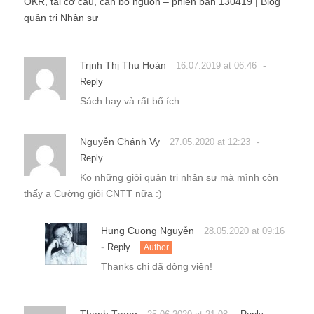
OKR, tái cơ cấu, cán bộ nguồn – phiên bản 130419 | Blog
quản trị Nhân sự
Trịnh Thị Thu Hoàn
-
16.07.2019 at 06:46
Reply
Sách hay và rất bổ ích
Nguyễn Chánh Vy
-
27.05.2020 at 12:23
Reply
Ko những giỏi quản trị nhân sự mà mình còn
thấy a Cường giỏi CNTT nữa :)
Hung Cuong Nguyễn
28.05.2020 at 09:16
-
Reply
Author
Thanks chị đã động viên!