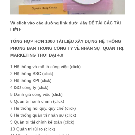
Và click vào các đường link dưới đây ĐỂ TẢI CÁC TÀI
LIỆU:
TỔNG HỢP HƠN 1000 TÀI LIỆU XÂY DỰNG HỆ THỐNG
PHÒNG BAN TRONG CÔNG TY VỀ NHÂN SỰ, QUẢN TRỊ,
MARKETING THỜI ĐẠI 4.0
1
Hệ thống và mô tả công việc
(click)
2
Hệ thống BSC
(click)
3
Hệ thống KPI
(click)
4
ISO công ty
(click)
5
Đánh giá công việc
(click)
6
Quản trị hành chính
(click)
7
Hệ thống nội quy, quy chế
(click)
8
Hệ thống quản trị nhân sự
(click)
9
Quản trị tài chính kế toán
(click)
10
Quản trị rủi ro
(click)