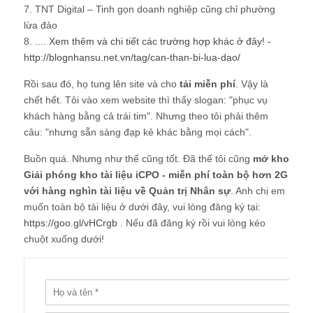
7. TNT Digital – Tinh gọn doanh nghiệp cũng chỉ phường
lừa đảo
8. ....
Xem thêm và chi tiết các trường hợp khác ở đây! -
http://blognhansu.net.vn/tag/can-than-bi-lua-dao/
Rồi sau đó, họ tung lên site và cho
tải miễn phí
. Vậy là
chết hết. Tôi vào xem website thì thấy slogan: "phục vụ
khách hàng bằng cả trái tim". Nhưng theo tôi phải thêm
câu: "nhưng sẵn sàng đạp kẻ khác bằng mọi cách".
Buồn quá. Nhưng như thế cũng tốt. Đã thế tôi cũng
mở kho
Giải phóng kho tài liệu iCPO - miễn phí toàn bộ hơn 2G
với hàng nghìn tài liệu về Quản trị Nhân sự
. Anh chị em
muốn toàn bộ tài liệu ở dưới đây, vui lòng đăng ký tại:
https://goo.gl/vHCrgb
. Nếu đã đăng ký rồi vui lòng kéo
chuột xuống dưới!