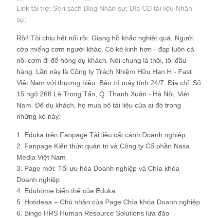
Link tài trợ:
Seri sách Blog Nhân sự
; Đĩa CD
tài liệu Nhân
sự
;
Rồi! Tôi chịu hết nổi rồi. Giang hồ khắc nghiệt quá. Người
cớp miếng cơm người khác. Có kẻ kinh hơn - đạp luôn cả
nồi cơm đi để hòng dụ khách. Nói chung là thôi, tôi đầu
hàng. Lần này là Công ty Trách Nhiệm Hữu Hạn H - Fast
Việt Nam với thương hiệu: Bảo trì máy tính 24/7. Địa chỉ: Số
15 ngõ 268 Lê Trọng Tấn, Q. Thanh Xuân - Hà Nội, Việt
Nam. Để dụ khách, họ mua bộ tài liệu của ai đó trong
những kẻ này:
1. Eduka trên Fanpage Tài liệu cất cánh Doanh nghiệp
2. Fanpage Kiến thức quản trị và Công ty Cổ phần Nasa
Media Việt Nam
3. Page mới: Tối ưu hóa Doanh nghiệp và Chìa khóa
Doanh nghiệp
4. Eduhome biến thể của Eduka
5. Hotideaa – Chủ nhân của Page Chìa khóa Doanh nghiệp
6. Bingo HRS Human Resource Solutions lừa đảo