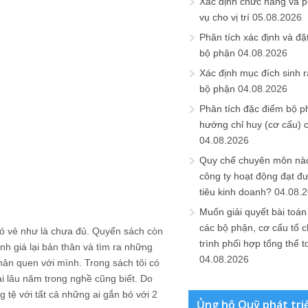
Xác định chức năng và 
vụ cho vị trí
05.08.2026
Phân tích xác định và đặt 
bộ phận
04.08.2026
Xác định mục đích sinh ra
bộ phận
04.08.2026
Phân tích đặc điểm bộ p
hướng chỉ huy (cơ cấu) 
04.08.2026
Quy chế chuyên môn nào
công ty hoạt động đạt đ
tiêu kinh doanh?
04.08.
Muốn giải quyết bài toán
các bộ phận, cơ cấu tổ 
ó vẻ như là chưa đủ. Quyển sách còn
trình phối hợp tổng thể t
h giá lại bản thân và tìm ra những
04.08.2026
thân quen với mình. Trong sách tôi có
ai lâu năm trong nghề cũng biết. Do
 tệ với tất cả những ai gắn bó với 2
Ủng hộ Quỹ phát tri