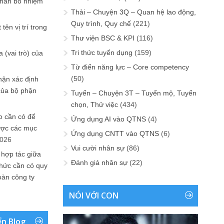
phân bổ nhiệm
Thải – Chuyện 3Q – Quan hệ lao động,
Quy trình, Quy chế
(221)
tên vị trí trong
Thư viện BSC & KPI
(116)
Tri thức tuyển dụng
(159)
 (vai trò) của
Từ điển năng lực – Core competency
(50)
hận xác định
của bộ phận
Tuyển – Chuyện 3T – Tuyển mộ, Tuyển
chọn, Thử việc
(434)
 cần có để
Ứng dụng AI vào QTNS
(4)
ược các mục
Ứng dụng CNTT vào QTNS
(6)
2026
Vui cười nhân sự
(86)
 hợp tác giữa
Đánh giá nhân sự
(22)
chức cần có quy
oàn công ty
NÓI VỚI CON
ển Blog