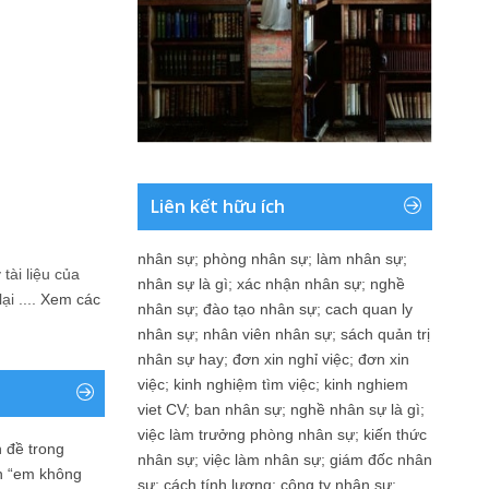
Liên kết hữu ích
nhân sự
;
phòng nhân sự
;
làm nhân sự
;
tài liệu của
nhân sự là gì
;
xác nhận nhân sự
;
nghề
i ....
Xem các
nhân sự
;
đào tạo nhân sự
;
cach quan ly
nhân sự
;
nhân viên nhân sự
;
sách quản trị
nhân sự hay
;
đơn xin nghỉ việc
;
đơn xin
việc
;
kinh nghiệm tìm việc
;
kinh nghiem
viet CV
;
ban nhân sự
;
nghề nhân sự là gì
;
việc làm trưởng phòng nhân sự
;
kiến thức
 đề trong
nhân sự
;
việc làm nhân sự
;
giám đốc nhân
n “em không
sự
;
cách tính lương
;
công ty nhân sự
;