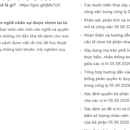
có là gì?
-
https://goo.gl/qMe7oV
Các bước triển khai xây
công việc trong công ty
Khảo sát, phân tích và m
iệm nghề nhân sự được chỉnh lại từ
mô tả công việc
06.08.2
bạn sinh viên mới vào nghề và quyển
Hoàn thiện và hướng dẫ
là những chỉ dẫn khá tốt dành cho mọi
cấu tổ chức bộ phận nh
 sách được viết về chủ đề học thuật
g những băn khoăn, trải nghiệm suy
Xây dựng ma trận phối h
thực hiện, nhận thông t
giữa các vị trí
05.08.202
Tổng hợp hướng dẫn cá
thống phân quyền kí duyệ
trong công ty
05.08.202
Xác định quyền bộ phận
cho các vị trí
05.08.2026
Xác định sơ đồ vị trí và t
biên số lượng nhân viên c
của bộ phận
05.08.2026