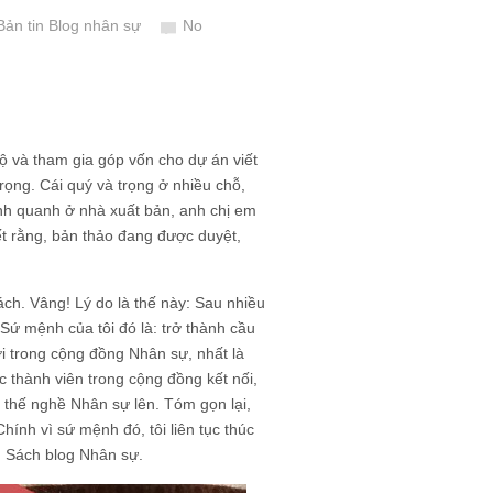
Bản tin Blog nhân sự
No
 hộ và tham gia góp vốn cho dự án viết
rọng. Cái quý và trọng ở nhiều chỗ,
anh quanh ở nhà xuất bản, anh chị em
iết rằng, bản thảo đang được duyệt,
sách. Vâng! Lý do là thế này: Sau nhiều
 Sứ mệnh của tôi đó là: trở thành cầu
ời trong cộng đồng Nhân sự, nhất là
 thành viên trong cộng đồng kết nối,
vị thế nghề Nhân sự lên. Tóm gọn lại,
hính vì sứ mệnh đó, tôi liên tục thúc
n Sách blog Nhân sự.