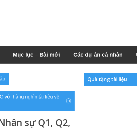
Mục lục – Bài mới
Các dự án cá nhân
Quà tặng tài liệu
lập
G với hàng nghìn tài liệu về
Nhân sự Q1, Q2,