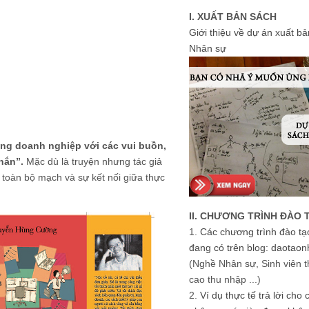
I. XUẤT BẢN SÁCH
Giới thiệu về dự án xuất b
Nhân sự
ong doanh nghiệp với các vui buồn,
hắn”.
Mặc dù là truyện nhưng tác giả
toàn bộ mạch và sự kết nối giữa thực
II. CHƯƠNG TRÌNH ĐÀO 
1.
Các chương trình đào tạ
đang có trên blog: daotaon
(Nghề Nhân sự, Sinh viên t
cao thu nhập ...)
2.
Ví dụ thực tế trả lời cho