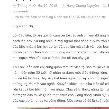
Tháng Mười Hai 10, 2018
Hung Cuong Nguyễn
comments
Link tài trợ:
Seri sách Blog Nhân sự
; Đĩa CD
tài liệu Nhân sự
;
K.gửi anh chị,
Lời đầu tiên, tôi xin gửi lời cám ơn tới các anh chị em đã ủng
sách lần này. Sự ủng hộ của mọi người thật đáng quý và trân t
đặc biệt nhất là khi lịch dự án đã qua lâu mà sách vẫn còn lo
chỉ ân cần hỏi han tình hình, động viên tôi cố gắng. Sau khi b
mọi người vẫn tiếp tục chờ đợi cho tới tận bây giờ.
Thứ hai, hẳn anh chị cũng quan tâm tới việc tại sao tôi lại xb 
năm, đến năm 30 tuổi, tôi nhận ra được một điều thiêng liêng.
nối để hỗ trợ thúc đẩy sự phát triển nghề nghiệp cho mọi ngư
những người mới vào nghề. Khuyến khích, tạo điều kiện để các
liên kết và tạo hội nhóm với nhau. Chia sẻ tri thức, nâng tầm 
sứ mệnh của tôi là: Quản trị tri thức cho Cộng đồng Nhân sự. C
đẩy các dự án phục vụ cộng đồng. Một trong số đó là xuất bả