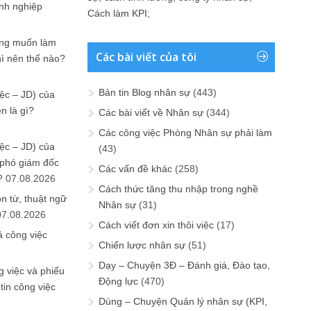
anh nghiệp
Cách làm KPI
;
ưng muốn làm
Các bài viết của tôi
hì nên thế nào?
Bản tin Blog nhân sự
(443)
ệc – JD) của
n là gì?
Các bài viết về Nhân sự
(344)
Các công việc Phòng Nhân sự phải làm
ệc – JD) của
(43)
 phó giám đốc
Các vấn đề khác
(258)
?
07.08.2026
Cách thức tăng thu nhập trong nghề
n từ, thuật ngữ
Nhân sự
(31)
07.08.2026
Cách viết đơn xin thôi việc
(17)
ả công việc
Chiến lược nhân sự
(51)
Dạy – Chuyện 3Đ – Đánh giá, Đào tạo,
 việc và phiếu
Động lực
(470)
tin công việc
Dùng – Chuyện Quản lý nhân sự (KPI,