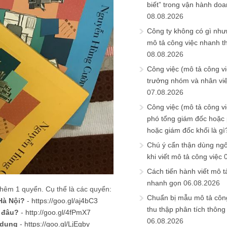
biết” trong vận hành do
08.08.2026
Công ty không có gì nh
mô tả công việc nhanh t
08.08.2026
Công việc (mô tả công vi
trưởng nhóm và nhân viê
07.08.2026
Công việc (mô tả công vi
phó tổng giám đốc hoặc
hoặc giám đốc khối là gì
Chú ý cẩn thận dùng ngô
khi viết mô tả công việc
Cách tiến hành viết mô t
nhanh gọn
06.08.2026
hêm 1 quyển. Cụ thể là các quyển:
Chuẩn bị mẫu mô tả công
 Hà Nội?
-
https://goo.gl/aj4bC3
thu thập phân tích thông 
ừ đâu?
-
http://goo.gl/4fPmX7
06.08.2026
 dụng
-
https://goo.gl/LjEgby