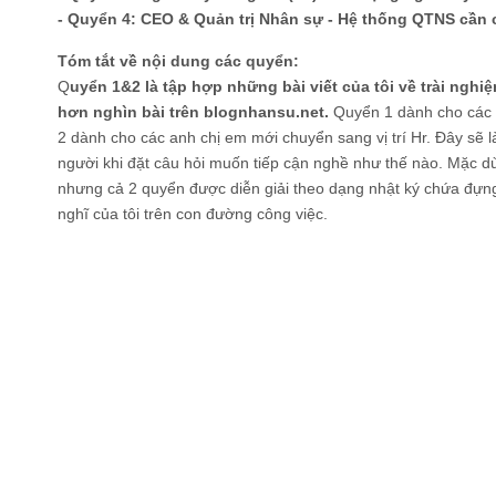
- Quyển 4: CEO & Quản trị Nhân sự - Hệ thống QTNS cần 
Tóm tắt về nội dung các quyển:
Q
uyển 1&2 là tập hợp những bài viết của tôi về trài ngh
hơn nghìn bài trên blognhansu.net.
Quyển 1 dành cho các 
2 dành cho các anh chị em mới chuyển sang vị trí Hr. Đây sẽ 
người khi đặt câu hỏi muốn tiếp cận nghề như thế nào. Mặc dù
nhưng cả 2 quyển được diễn giải theo dạng nhật ký chứa đựn
nghĩ của tôi trên con đường công việc.