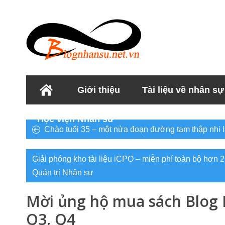
Giới thiệu
Tài liệu về nhân sự
Học viện Nhân sư
Chào tuổi 35 – một nửa đoạn đường tam thập nhi 
Giải phóng kho tài liệu iCPO – miễn phí toàn bộ hơn 2
Quản trị Nhân sự
Mời ủng hộ mua sách Blog 
Q3, Q4