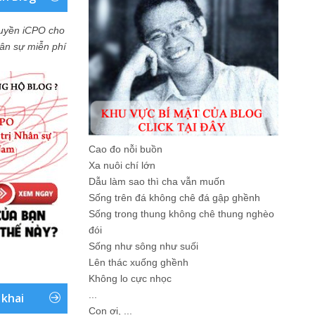
uyền iCPO cho
Nhân sự miễn phí
Cao đo nỗi buồn
Xa nuôi chí lớn
Dẫu làm sao thì cha vẫn muốn
Sống trên đá không chê đá gập ghềnh
Sống trong thung không chê thung nghèo
đói
Sống như sông như suối
Lên thác xuống ghềnh
Không lo cực nhọc
...
 khai
Con ơi, ...