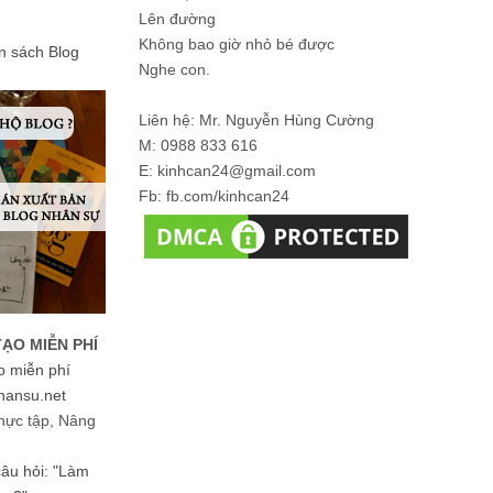
Lên đường
Không bao giờ nhỏ bé được
ản sách Blog
Nghe con.
Liên hệ: Mr. Nguyễn Hùng Cường
M: 0988 833 616
E: kinhcan24@gmail.com
Fb: fb.com/kinhcan24
TẠO MIỄN PHÍ
o miễn phí
hansu.net
hực tập, Nâng
 câu hỏi: "Làm