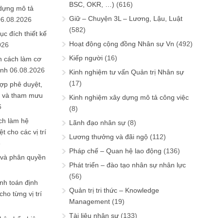
BSC, OKR, …)
(616)
 dựng mô tả
Giữ – Chuyện 3L – Lương, Lậu, Luật
06.08.2026
(582)
ục đích thiết kế
Hoạt động cộng đồng Nhân sự Vn
(492)
026
Kiếp người
(16)
n cách làm cơ
anh
06.08.2026
Kinh nghiệm tư vấn Quản trị Nhân sự
(17)
ợp phê duyệt,
in và tham mưu
Kinh nghiệm xây dựng mô tả công việc
6
(8)
ch làm hệ
Lãnh đạo nhân sự
(8)
t cho các vị trí
Lương thưởng và đãi ngộ
(112)
6
Pháp chế – Quan hệ lao động
(136)
 và phân quyền
Phát triển – đào tạo nhân sự nhân lực
(56)
ính toán định
Quản trị tri thức – Knowledge
ho từng vị trí
Management
(19)
Tài liệu nhân sự
(133)