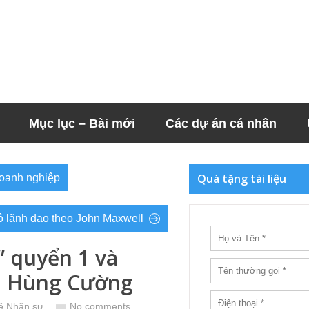
Mục lục – Bài mới
Các dự án cá nhân
Quà tặng tài liệu
doanh nghiệp
ộ lãnh đạo theo John Maxwell
” quyển 1 và
ễn Hùng Cường
về Nhân sự
No comments