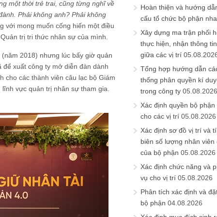
g một thời trẻ trai, cũng từng nghĩ về
Hoàn thiện và hướng dẫ
g đành. Phải không anh? Phải không
cấu tổ chức bộ phận nh
ng
với mong muốn cống hiến một điều
Xây dựng ma trận phối h
Quản trị tri thức nhân sự của mình.
thực hiện, nhận thông t
giữa các vị trí
05.08.202
 (năm 2018) nhưng lúc bấy giờ quản
ã để xuất công ty mở diễn đàn dành
Tổng hợp hướng dẫn cá
h cho các thành viên câu lạc bộ Giám
thống phân quyền kí duyệ
lĩnh vực quản trị nhân sự tham gia.
trong công ty
05.08.202
Xác định quyền bộ phận
cho các vị trí
05.08.2026
Xác định sơ đồ vị trí và t
biên số lượng nhân viên c
của bộ phận
05.08.2026
Xác định chức năng và 
vụ cho vị trí
05.08.2026
Phân tích xác định và đặt 
bộ phận
04.08.2026