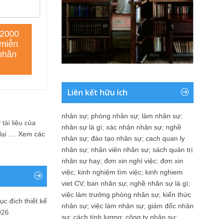
Liên kết hữu ích
nhân sự
;
phòng nhân sự
;
làm nhân sự
;
tài liệu của
nhân sự là gì
;
xác nhận nhân sự
;
nghề
i ....
Xem các
nhân sự
;
đào tạo nhân sự
;
cach quan ly
nhân sự
;
nhân viên nhân sự
;
sách quản trị
nhân sự hay
;
đơn xin nghỉ việc
;
đơn xin
việc
;
kinh nghiệm tìm việc
;
kinh nghiem
viet CV
;
ban nhân sự
;
nghề nhân sự là gì
;
việc làm trưởng phòng nhân sự
;
kiến thức
ục đích thiết kế
nhân sự
;
việc làm nhân sự
;
giám đốc nhân
026
sự
;
cách tính lương
;
công ty nhân sự
;