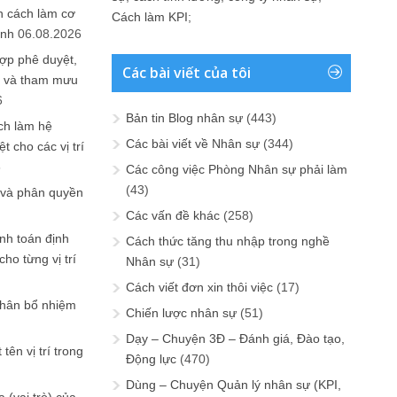
n cách làm cơ
Cách làm KPI
;
anh
06.08.2026
ợp phê duyệt,
Các bài viết của tôi
in và tham mưu
6
Bản tin Blog nhân sự
(443)
ch làm hệ
Các bài viết về Nhân sự
(344)
t cho các vị trí
6
Các công việc Phòng Nhân sự phải làm
(43)
 và phân quyền
Các vấn đề khác
(258)
ính toán định
Cách thức tăng thu nhập trong nghề
ho từng vị trí
Nhân sự
(31)
Cách viết đơn xin thôi việc
(17)
phân bổ nhiệm
Chiến lược nhân sự
(51)
Dạy – Chuyện 3Đ – Đánh giá, Đào tạo,
tên vị trí trong
Động lực
(470)
Dùng – Chuyện Quản lý nhân sự (KPI,