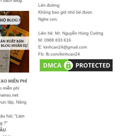
ản sách Blog
Lên đường
Không bao giờ nhỏ bé được
Nghe con.
Liên hệ: Mr. Nguyễn Hùng Cường
M: 0988 833 616
E: kinhcan24@gmail.com
Fb: fb.com/kinhcan24
TẠO MIỄN PHÍ
o miễn phí
hansu.net
hực tập, Nâng
 câu hỏi: "Làm
g ?"
MẪU