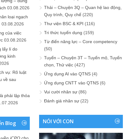
 lượng – đúng
Thải – Chuyện 3Q – Quan hệ lao động,
ách
03.08.2026
Quy trình, Quy chế
(220)
hân loại ngạch
Thư viện BSC & KPI
(116)
n
03.08.2026
Tri thức tuyển dụng
(159)
ng của việc
ức
03.08.2026
Từ điển năng lực – Core competency
(50)
lấy lí do
ớng kinh
Tuyển – Chuyện 3T – Tuyển mộ, Tuyển
.2026
chọn, Thử việc
(427)
h vụ: Rõ luật
Ứng dụng AI vào QTNS
(4)
u về sau
Ứng dụng CNTT vào QTNS
(6)
Vui cười nhân sự
(86)
là phải lập thỏa
Đánh giá nhân sự
(22)
1.07.2026
NÓI VỚI CON
ển Blog
uyền iCPO cho