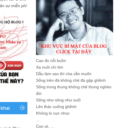
Nhân sự miễn phí
Cao đo nỗi buồn
Xa nuôi chí lớn
Dẫu làm sao thì cha vẫn muốn
Sống trên đá không chê đá gập ghềnh
Sống trong thung không chê thung nghèo
đói
Sống như sông như suối
Lên thác xuống ghềnh
 khai
Không lo cực nhọc
...
Con ơi, ...