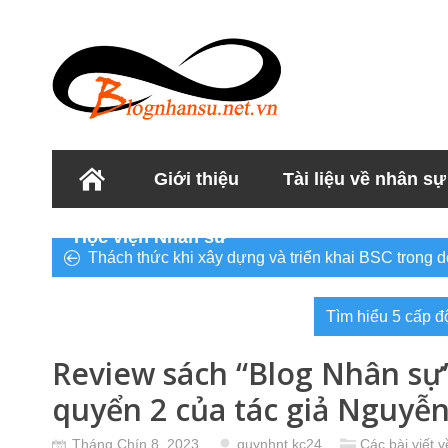
Giới thiệu
Tài liệu về nhân sự
Học viện Nhân sư
Thách thức khi xây dựng và triển khai BSC trong 
Tìm hiểu 5 cấp đ
Review sách “Blog Nhân sự
quyển 2 của tác giả Nguy
Tháng Chín 8, 2023
quynhnt.kc24
Các bài viết 