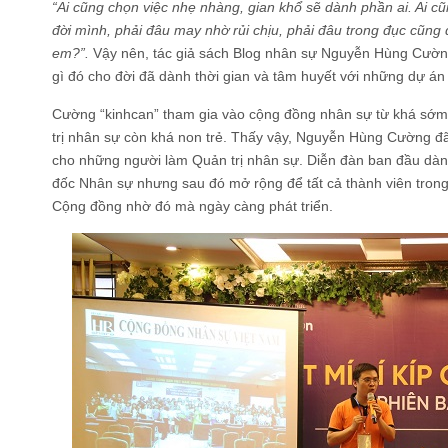
“Ai cũng chọn việc nhẹ nhàng, gian khổ sẽ dành phần ai. Ai cũn
đời mình, phải đâu may nhờ rủi chịu, phải đâu trong đục cũn
em?”.
Vậy nên, tác giả
sách Blog nhân sự Nguyễn Hùng Cườ
gì đó cho đời đã dành thời gian và tâm huyết với những dự án 
Cường “kinhcan” tham gia vào cộng đồng nhân sự từ khá sớm
trị nhân sự còn khá non trẻ. Thấy vậy, Nguyễn Hùng Cường đ
cho những người làm Quản trị nhân sự. Diễn đàn ban đầu dàn
đốc Nhân sự nhưng sau đó mở rộng để tất cả thành viên trong 
Cộng đồng nhờ đó mà ngày càng phát triển.