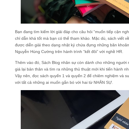
Bạn đang tìm kiếm lời giải đáp cho câu hỏi “muốn tiếp cận ngh
chỉ dẫn khá tốt mà bạn có thể tham khảo. Mặc dù, sách viết v
được diễn giải theo dạng nhật ký chứa đựng những băn khoăn, 
Nguyễn Hùng Cường trên hành trình “kết đôi” với nghề HR.
Thêm vào đó,
Sách Blog nhân sự
còn dành cho những người m
giá lại bản thân và tìm ra những thủ thuật mới khi tiến hành n
Vậy nên, đọc sách quyển 1 và quyển 2 để chiêm nghiệm và su
với tất cả những ai muốn gắn bó với hai từ NHÂN SỰ.