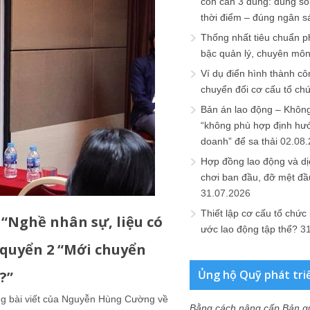
còn cần 3 đúng: đúng số
thời điểm – đúng ngân s
Thống nhất tiêu chuẩn p
bậc quản lý, chuyên mô
Ví dụ điển hình thành cô
chuyển đổi cơ cấu tổ ch
Bản án lao động – Không 
“không phù hợp định hư
doanh” để sa thải
02.08
Hợp đồng lao động và dịc
chơi ban đầu, đỡ mệt đầ
31.07.2026
Thiết lập cơ cấu tổ chức 
 “Nghề nhân sự, liệu có
ước lao động tập thể?
3
 quyển 2 “Mới chuyển
Ủng hộ Quỹ phát tri
u?”
ng bài viết của Nguyễn Hùng Cường về
Bằng cách nâng cấp Bản q