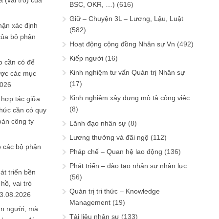
 (vai trò) của
BSC, OKR, …)
(616)
Giữ – Chuyện 3L – Lương, Lậu, Luật
hận xác định
(582)
của bộ phận
Hoạt động cộng đồng Nhân sự Vn
(492)
Kiếp người
(16)
 cần có để
Kinh nghiệm tư vấn Quản trị Nhân sự
ược các mục
(17)
2026
Kinh nghiệm xây dựng mô tả công việc
 hợp tác giữa
(8)
chức cần có quy
oàn công ty
Lãnh đạo nhân sự
(8)
Lương thưởng và đãi ngộ
(112)
o các bộ phận
Pháp chế – Quan hệ lao động
(136)
Phát triển – đào tạo nhân sự nhân lực
át triển bền
(56)
ồ, vai trò
Quản trị tri thức – Knowledge
3.08.2026
Management
(19)
ần người, mà
Tài liệu nhân sự
(133)