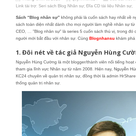
Link tài trợ:
Seri sách Blog Nhân sự
; Đĩa CD
tài liệu Nhân sự
;
Sách “Blog nhân sự”
không phải là cuốn sách hay nhất về n
sách toàn diện nhất dành cho mọi người làm nghề nhân sự từ “
CEO, … "Blog nhân sự" là series 5 cuốn sách thú vị, trong đ
người mới bắt đầu với nhân sự. Cùng
Blognhansu
khám phá
1. Đôi nét về tác giả Nguyễn Hùng Cư
Nguyễn Hùng Cường là một blogger/thành viên nổi tiếng hoạt
tham gia lĩnh vực Nhân sự từ năm 2008. Hiện nay,
Nguyễn Hù
KC24 chuyên về quản trị nhân sự, đồng thời là admin HrShar
thống quản trị nhân sự.