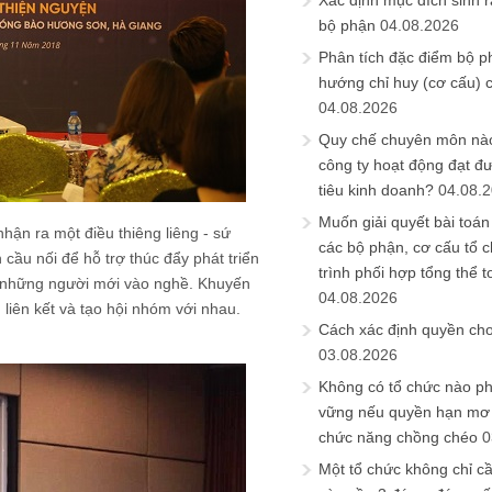
Xác định mục đích sinh ra
bộ phận
04.08.2026
Phân tích đặc điểm bộ p
hướng chỉ huy (cơ cấu) 
04.08.2026
Quy chế chuyên môn nào
công ty hoạt động đạt đ
tiêu kinh doanh?
04.08.
Muốn giải quyết bài toán
n ra một điều thiêng liêng - sứ
các bộ phận, cơ cấu tổ 
 cầu nối để hỗ trợ thúc đẩy phát triển
trình phối hợp tổng thể t
à những người mới vào nghề. Khuyến
04.08.2026
 liên kết và tạo hội nhóm với nhau.
Cách xác định quyền ch
.
03.08.2026
Không có tổ chức nào ph
vững nếu quyền hạn mơ h
chức năng chồng chéo
0
Một tổ chức không chỉ c