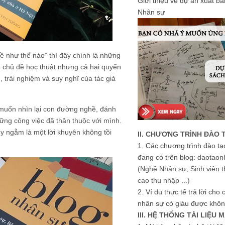
Giới thiệu về dự án xuất b
Nhân sự
ề như thế nào” thì đây chính là những
ề chủ đề học thuật nhưng cả hai quyển
trải nghiệm và suy nghĩ của tác giả
uốn nhìn lại con đường nghề, đánh
hững công việc đã thân thuộc với mình.
y ngẫm là một lời khuyên không tồi
II. CHƯƠNG TRÌNH ĐÀO 
1.
Các chương trình đào tạ
đang có trên blog: daotaon
(Nghề Nhân sự, Sinh viên t
cao thu nhập ...)
2.
Ví dụ thực tế trả lời cho
nhân sự có giàu được khôn
III. HỆ THỐNG TÀI LIỆU 