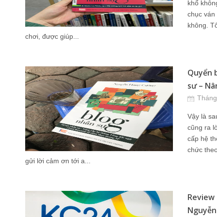
khổ không
chục ván c
không. T
chơi, được giúp...
Quyển b
sư – Nân
Tháng
Vậy là sa
cũng ra l
cấp hệ th
chức the
gửi lời cảm ơn tới a...
Review 
Nguyễn 