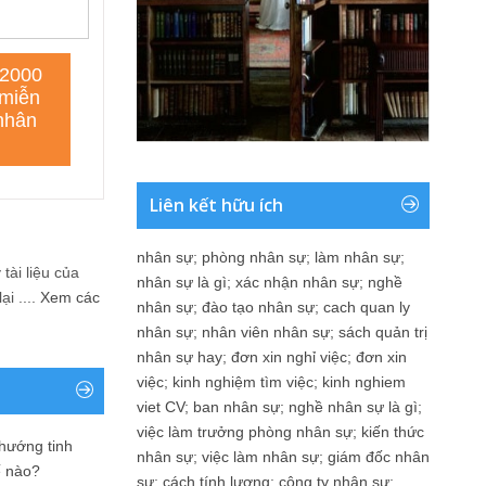
Liên kết hữu ích
nhân sự
;
phòng nhân sự
;
làm nhân sự
;
tài liệu của
nhân sự là gì
;
xác nhận nhân sự
;
nghề
i ....
Xem các
nhân sự
;
đào tạo nhân sự
;
cach quan ly
nhân sự
;
nhân viên nhân sự
;
sách quản trị
nhân sự hay
;
đơn xin nghỉ việc
;
đơn xin
việc
;
kinh nghiệm tìm việc
;
kinh nghiem
viet CV
;
ban nhân sự
;
nghề nhân sự là gì
;
việc làm trưởng phòng nhân sự
;
kiến thức
 hướng tinh
nhân sự
;
việc làm nhân sự
;
giám đốc nhân
ế nào?
sự
;
cách tính lương
;
công ty nhân sự
;