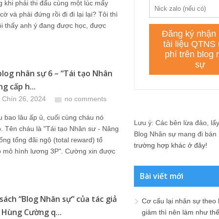
 khi phải thi đấu cùng một lúc mấy
ờ và phải đứng rồi đi đi lại lại? Tôi thì
ôi thấy anh ý đang được học, được
log nhân sự 6 – “Tái tạo Nhân
g cấp h...
 Chín 26, 2024
no comments
u bao lâu ấp ủ, cuối cùng cháu nó
Lưu ý: Các bên lừa đảo, lấy 
ò. Tên cháu là "Tái tạo Nhân sư - Nâng
Blog Nhân sự mang đi bán lạ
ống tổng đãi ngộ (total reward) tổ
trường hợp khác ở đây!
o mô hình lương 3P". Cường xin được
Bài viết mới
sách “Blog Nhân sự” của tác giả
Cơ cấu lại nhân sự theo
Hùng Cường q...
giảm thì nên làm như th