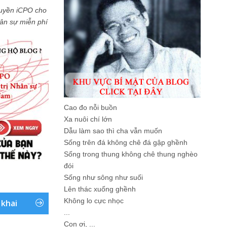
uyền iCPO cho
Nhân sự miễn phí
Cao đo nỗi buồn
Xa nuôi chí lớn
Dẫu làm sao thì cha vẫn muốn
Sống trên đá không chê đá gập ghềnh
Sống trong thung không chê thung nghèo
đói
Sống như sông như suối
Lên thác xuống ghềnh
Không lo cực nhọc
 khai
...
Con ơi, ...