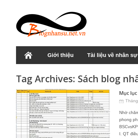
Giới thiệu
Tài liệu về nhân sự
Học viện Nhân sư
Tag Archives:
Sách blog nh
Mục lục 
Tháng
Nhờ chăm 
phong ph
BSCvsKPI 
I. QT điề