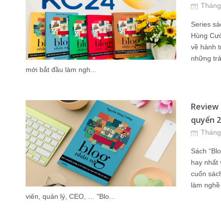
Tháng
Series sá
Hùng Cườ
về hành t
những trả
mới bắt đầu làm ngh...
Review 
quyển 2 
Tháng
Sách “Blo
hay nhất 
cuốn sách
làm nghề 
viên, quản lý, CEO, … "Blo...