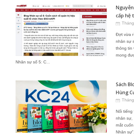
Nguyễn
cấp hệ t
Tháng
Đợt vừa r
nhân sự s
thông tin
mong được
Nhân sự số 5: C...
Sách Bl
Hùng Cư
Tháng
Nổi tiến
nhân sự,
mắt cuốn 
Nhân sự”