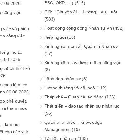
BSC, OKR, …)
(616)
07.08.2026
Giữ – Chuyện 3L – Lương, Lậu, Luật
ả công việc
(583)
Hoạt động cộng đồng Nhân sự Vn
(492)
 việc và phiếu
tin công việc
Kiếp người
(16)
Kinh nghiệm tư vấn Quản trị Nhân sự
 dựng mô tả
(17)
06.08.2026
Kinh nghiệm xây dựng mô tả công việc
ục đích thiết kế
(8)
026
Lãnh đạo nhân sự
(8)
n cách làm cơ
Lương thưởng và đãi ngộ
(112)
anh
06.08.2026
Pháp chế – Quan hệ lao động
(136)
ợp phê duyệt,
Phát triển – đào tạo nhân sự nhân lực
in và tham mưu
(56)
6
Quản trị tri thức – Knowledge
ch làm hệ
Management
(19)
t cho các vị trí
Tài liệu nhân sự
(133)
6