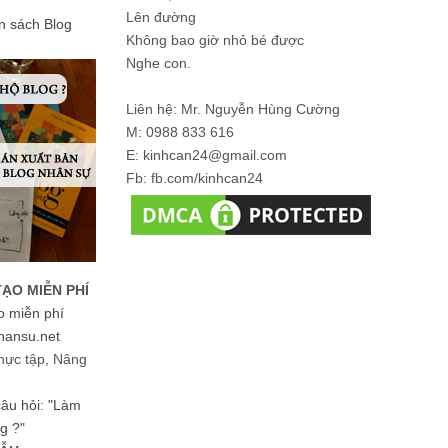
Lên đường
ản sách Blog
Không bao giờ nhỏ bé được
Nghe con.
Liên hệ: Mr. Nguyễn Hùng Cường
M: 0988 833 616
E: kinhcan24@gmail.com
Fb: fb.com/kinhcan24
TẠO MIỄN PHÍ
o miễn phí
hansu.net
hực tập, Nâng
 câu hỏi: "Làm
g ?"