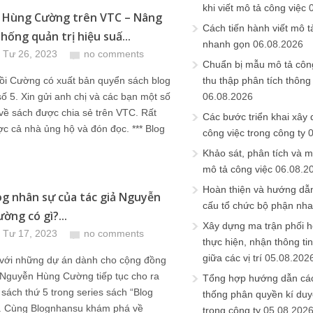
khi viết mô tả công việc
 Hùng Cường trên VTC – Nâng
Cách tiến hành viết mô t
hống quản trị hiệu suấ...
nhanh gọn
06.08.2026
 Tư 26, 2023
no comments
Chuẩn bị mẫu mô tả công
ồi Cường có xuất bản quyển sách blog
thu thập phân tích thông 
ố 5. Xin gửi anh chị và các bạn một số
06.08.2026
 về sách được chia sẻ trên VTC. Rất
Các bước triển khai xây
 cả nhà ủng hộ và đón đọc. *** Blog
công việc trong công ty
Khảo sát, phân tích và m
mô tả công việc
06.08.2
Hoàn thiện và hướng dẫ
og nhân sự của tác giả Nguyễn
cấu tổ chức bộ phận nh
ờng có gì?...
Xây dựng ma trận phối h
 Tư 17, 2023
no comments
thực hiện, nhận thông t
giữa các vị trí
05.08.202
g với những dự án dành cho cộng đồng
 Nguyễn Hùng Cường tiếp tục cho ra
Tổng hợp hướng dẫn cá
sách thứ 5 trong series sách “Blog
thống phân quyền kí duyệ
. Cùng Blognhansu khám phá về
trong công ty
05.08.202