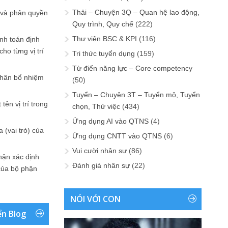
Thải – Chuyện 3Q – Quan hệ lao động,
 và phân quyền
Quy trình, Quy chế
(222)
Thư viện BSC & KPI
(116)
ính toán định
ho từng vị trí
Tri thức tuyển dụng
(159)
Từ điển năng lực – Core competency
phân bổ nhiệm
(50)
Tuyển – Chuyện 3T – Tuyển mộ, Tuyển
tên vị trí trong
chọn, Thử việc
(434)
Ứng dụng AI vào QTNS
(4)
 (vai trò) của
Ứng dụng CNTT vào QTNS
(6)
Vui cười nhân sự
(86)
hận xác định
Đánh giá nhân sự
(22)
của bộ phận
NÓI VỚI CON
ển Blog