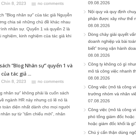
09.08.2026
 Chín 8, 2023
no comments
Nội quy và quy định chu
ch "Blog nhân sự" của tác giả Nguyễn
phận được xây như thế 
ng chia sẻ những chủ đề khác nhau
08.08.2026
rình nhân sự. Quyển 1 và quyển 2 là
Dòng chảy giải quyết vấn
i nghiệm, kinh nghiệm của tác giả khi
doanh nghiệp và bài toá
biết” trong vận hành do
08.08.2026
Công ty không có gì nh
sách “Blog Nhân sự” quyển 1 và
mô tả công việc nhanh t
của tác giả ...
08.08.2026
 Chín 8, 2023
no comments
Công việc (mô tả công vi
g nhân sự” không phải là cuốn sách
trưởng nhóm và nhân viê
về ngành HR này nhưng có lẽ nó là
07.08.2026
 toàn diện nhất dành cho mọi người
Công việc (mô tả công vi
nhân sự từ “tấm chiếu mới”, nhân
phó tổng giám đốc hoặc
hoặc giám đốc khối là gì
Chú ý cẩn thận dùng ngô