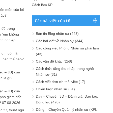
Cách làm KPI
;
yên môn của bộ
nào?
Các bài viết của tôi
 đề trong
Bản tin Blog nhân sự
(443)
n “em không
anh nghiệp
Các bài viết về Nhân sự
(344)
Các công việc Phòng Nhân sự phải làm
ưng muốn làm
(43)
hì nên thế nào?
Các vấn đề khác
(258)
Cách thức tăng thu nhập trong nghề
ệc – JD) của
Nhân sự
(31)
n là gì?
Cách viết đơn xin thôi việc
(17)
Chiến lược nhân sự
(51)
ệc – JD) của
Dạy – Chuyện 3Đ – Đánh giá, Đào tạo,
 phó giám đốc
Động lực
(470)
?
07.08.2026
Dùng – Chuyện Quản lý nhân sự (KPI,
n từ, thuật ngữ