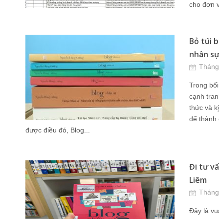
cho đơn v
Bỏ túi b
nhân sự
Tháng
Trong bối
cạnh tran
thức và k
để thành 
được điều đó, Blog...
Đi tư v
Liêm
Tháng
Đây là vu