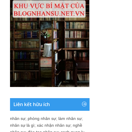
Liên kết hữu ích
nhân sự
;
phòng nhân sự
;
làm nhân sự
;
nhân sự là gì
;
xác nhận nhân sự
;
nghề
nhân sự
;
đào tạo nhân sự
;
cach quan ly