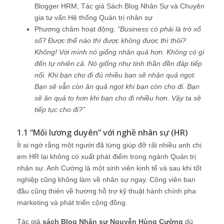
Blogger HRM; Tác giả Sách Blog Nhân Sự và Chuyên
gia tư vấn Hệ thống Quản trị nhân sự
Phương châm hoạt động:
“Business có phải là trò xổ
số? Được thế nào thì được không được thì thôi?
Không! Với mình nó giống nhân quả hơn. Không có gì
đến tự nhiên cả. Nó giống như tinh thần đền đáp tiếp
nối. Khi bạn cho đi đủ nhiều bạn sẽ nhận quả ngọt.
Bạn sẽ vẫn còn ăn quả ngọt khi bạn còn cho đi. Bạn
sẽ ăn quả to hơn khi bạn cho đi nhiều hơn. Vậy ta sẽ
tiếp tục cho đi?”
1.1 “Mối lương duyên” với nghề nhân sự (HR)
Ít ai ngờ rằng một người đã từng giúp đỡ rất nhiều anh chị
em HR lại không có xuất phát điểm trong ngành Quản trị
nhân sự. Anh Cường là một sinh viên kinh tế và sau khi tốt
nghiệp cũng không làm về nhân sự ngay. Công viên ban
đầu cũng thiên về hương hỗ trợ kỹ thuật hành chính pha
marketing và phát triển cộng đồng.
Tác giả
sách Blog Nhân sự Nguyễn Hùng Cường
dù