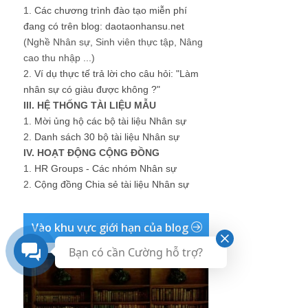
1.
Các chương trình đào tạo miễn phí
đang có trên blog: daotaonhansu.net
(Nghề Nhân sự, Sinh viên thực tập, Nâng
cao thu nhập ...)
2.
Ví dụ thực tế trả lời cho câu hỏi: "Làm
nhân sự có giàu được không ?"
III. HỆ THỐNG TÀI LIỆU MẪU
1.
Mời ủng hộ các bộ tài liệu Nhân sự
2.
Danh sách 30 bộ tài liệu Nhân sự
IV. HOẠT ĐỘNG CỘNG ĐỒNG
1.
HR Groups - Các nhóm Nhân sự
2.
Cộng đồng Chia sẻ tài liệu Nhân sự
Vào khu vực giới hạn của blog
Bạn có cần Cường hỗ trợ?