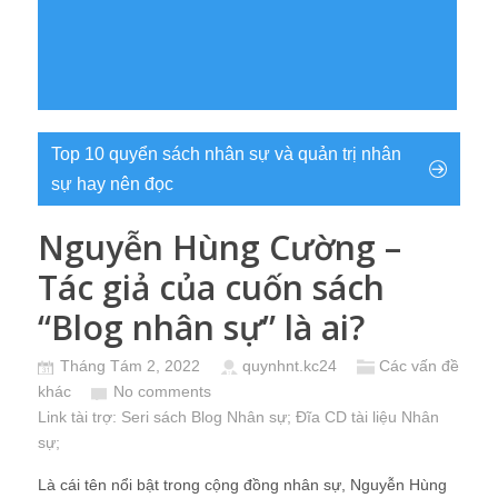
Top 10 quyển sách nhân sự và quản trị nhân
sự hay nên đọc
Nguyễn Hùng Cường –
Tác giả của cuốn sách
“Blog nhân sự” là ai?
Tháng Tám 2, 2022
quynhnt.kc24
Các vấn đề
khác
No comments
Link tài trợ:
Seri sách Blog Nhân sự
; Đĩa CD
tài liệu Nhân
sự
;
Là cái tên nổi bật trong cộng đồng nhân sự, Nguyễn Hùng