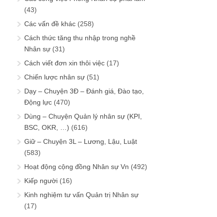
(43)
Các vấn đề khác
(258)
Cách thức tăng thu nhập trong nghề
Nhân sự
(31)
Cách viết đơn xin thôi việc
(17)
Chiến lược nhân sự
(51)
Dạy – Chuyện 3Đ – Đánh giá, Đào tạo,
Động lực
(470)
Dùng – Chuyện Quản lý nhân sự (KPI,
BSC, OKR, …)
(616)
Giữ – Chuyện 3L – Lương, Lậu, Luật
(583)
Hoạt động cộng đồng Nhân sự Vn
(492)
Kiếp người
(16)
Kinh nghiệm tư vấn Quản trị Nhân sự
(17)