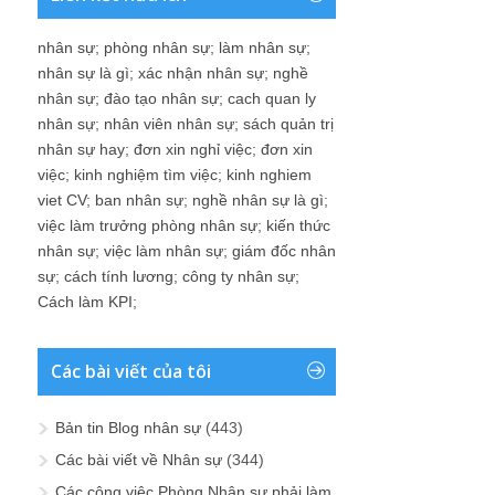
nhân sự
;
phòng nhân sự
;
làm nhân sự
;
nhân sự là gì
;
xác nhận nhân sự
;
nghề
nhân sự
;
đào tạo nhân sự
;
cach quan ly
nhân sự
;
nhân viên nhân sự
;
sách quản trị
nhân sự hay
;
đơn xin nghỉ việc
;
đơn xin
việc
;
kinh nghiệm tìm việc
;
kinh nghiem
viet CV
;
ban nhân sự
;
nghề nhân sự là gì
;
việc làm trưởng phòng nhân sự
;
kiến thức
nhân sự
;
việc làm nhân sự
;
giám đốc nhân
sự
;
cách tính lương
;
công ty nhân sự
;
Cách làm KPI
;
Các bài viết của tôi
Bản tin Blog nhân sự
(443)
Các bài viết về Nhân sự
(344)
Các công việc Phòng Nhân sự phải làm