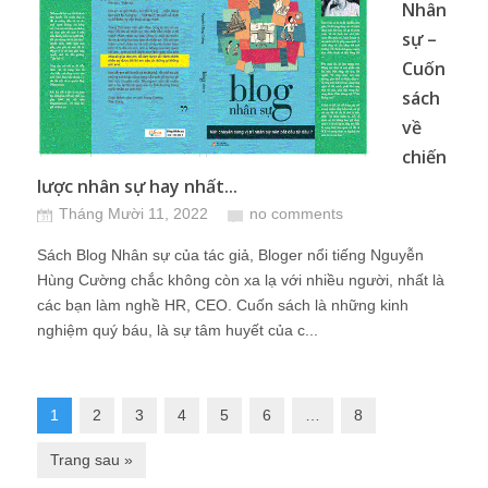
Nhân
sự –
Cuốn
sách
về
chiến
lược nhân sự hay nhất...
Tháng Mười 11, 2022
no comments
Sách Blog Nhân sự của tác giả, Bloger nổi tiếng Nguyễn
Hùng Cường chắc không còn xa lạ với nhiều người, nhất là
các bạn làm nghề HR, CEO. Cuốn sách là những kinh
nghiệm quý báu, là sự tâm huyết của c...
1
2
3
4
5
6
…
8
Trang sau »