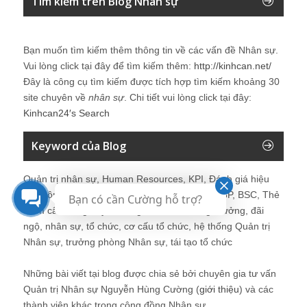
Tìm kiếm trên Blog Nhân sự
Bạn muốn tìm kiếm thêm thông tin về các vấn đề
Nhân sự
.
Vui lòng click tại đây để tìm kiếm thêm:
http://kinhcan.net/
Đây là công cụ tìm kiếm được tích hợp tìm kiếm khoảng 30
site chuyên về
nhân sự
. Chi tiết vui lòng click tại đây:
Kinhcan24′s Search
Keyword của Blog
Quản trị nhân sự, Human Resources, KPI, Đánh giá hiệu
quả công việc, chính sách lương, CnB, lương 3P, BSC, Thẻ
Bạn có cần Cường hỗ trợ?
điểm cân bằng, tuyển dụng, đào tạo, lương thưởng, đãi
ngộ, nhân sự, tổ chức, cơ cấu tổ chức, hệ thống Quản trị
Nhân sự, trưởng phòng Nhân sự, tái tạo tổ chức
Những bài viết tại blog được chia sẻ bởi chuyên gia tư vấn
Quản trị Nhân sự Nguyễn Hùng Cường (
giới thiệu
) và các
thành viên khác trong cộng đồng Nhân sự.