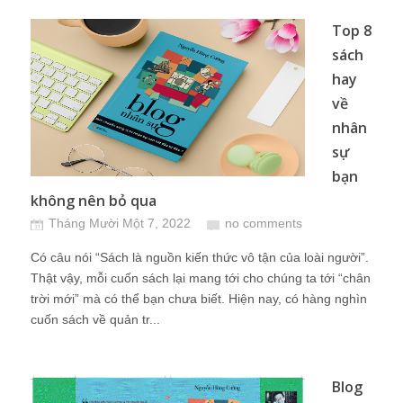
Top 8
sách
hay
về
nhân
sự
bạn
không nên bỏ qua
Tháng Mười Một 7, 2022
no comments
Có câu nói “Sách là nguồn kiến thức vô tận của loài người”.
Thật vậy, mỗi cuốn sách lại mang tới cho chúng ta tới “chân
trời mới” mà có thể bạn chưa biết. Hiện nay, có hàng nghìn
cuốn sách về quản tr...
Blog