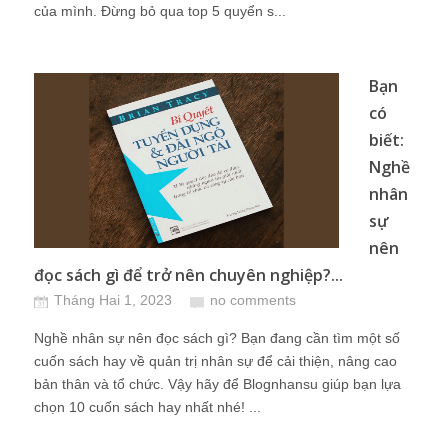
của mình. Đừng bỏ qua top 5 quyển s...
Bạn
có
biết:
Nghề
nhân
sự
nên
đọc sách gì để trở nên chuyên nghiệp?...
Tháng Hai 1, 2023
no comments
Nghề nhân sự nên đọc sách gì? Bạn đang cần tìm một số
cuốn sách hay về quản trị nhân sự để cải thiện, nâng cao
bản thân và tổ chức. Vậy hãy để Blognhansu giúp bạn lựa
chọn 10 cuốn sách hay nhất nhé! ...