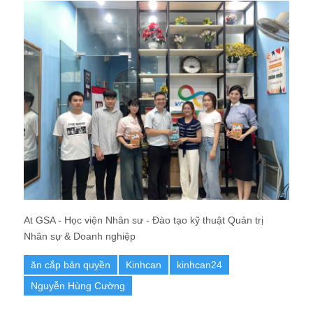
At GSA - Học viện Nhân sư - Đào tạo kỹ thuật Quản trị
Nhân sự & Doanh nghiệp
ăn cắp bản quyền
Kinhcan
kinhcan24
Nguyễn Hùng Cường