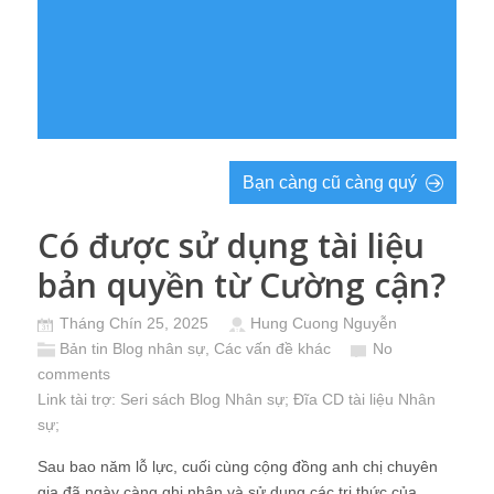
Bạn càng cũ càng quý
Có được sử dụng tài liệu
bản quyền từ Cường cận?
Tháng Chín 25, 2025
Hung Cuong Nguyễn
Bản tin Blog nhân sự
,
Các vấn đề khác
No
comments
Link tài trợ:
Seri sách Blog Nhân sự
; Đĩa CD
tài liệu Nhân
sự
;
Sau bao năm lỗ lực, cuối cùng cộng đồng anh chị chuyên
gia đã ngày càng ghi nhận và sử dụng các tri thức của