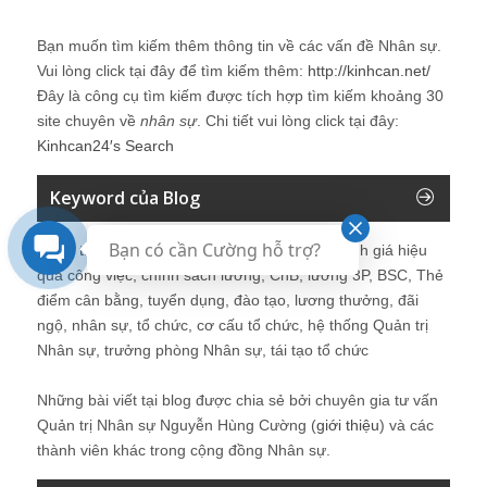
Bạn muốn tìm kiếm thêm thông tin về các vấn đề
Nhân sự
.
Vui lòng click tại đây để tìm kiếm thêm:
http://kinhcan.net/
Đây là công cụ tìm kiếm được tích hợp tìm kiếm khoảng 30
site chuyên về
nhân sự
. Chi tiết vui lòng click tại đây:
Kinhcan24′s Search
Keyword của Blog
Bạn có cần Cường hỗ trợ?
Quản trị nhân sự, Human Resources, KPI, Đánh giá hiệu
quả công việc, chính sách lương, CnB, lương 3P, BSC, Thẻ
điểm cân bằng, tuyển dụng, đào tạo, lương thưởng, đãi
ngộ, nhân sự, tổ chức, cơ cấu tổ chức, hệ thống Quản trị
Nhân sự, trưởng phòng Nhân sự, tái tạo tổ chức
Những bài viết tại blog được chia sẻ bởi chuyên gia tư vấn
Quản trị Nhân sự Nguyễn Hùng Cường (
giới thiệu
) và các
thành viên khác trong cộng đồng Nhân sự.