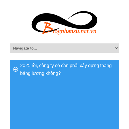
2025 rồi, công ty có cần phải xây dựng thang
bảng lương không?