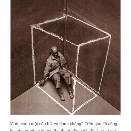
Ví dụ cùng một câu hỏi có đúng không? Trên góc độ công
ty hàng nghìn tỷ doanh thu thì nó đúng vãi đ*i. Nhưng thử