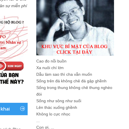
Nhân sự miễn phí
Cao đo nỗi buồn
Xa nuôi chí lớn
Dẫu làm sao thì cha vẫn muốn
Sống trên đá không chê đá gập ghềnh
Sống trong thung không chê thung nghèo
đói
Sống như sông như suối
Lên thác xuống ghềnh
 khai
Không lo cực nhọc
...
Con ơi, ...