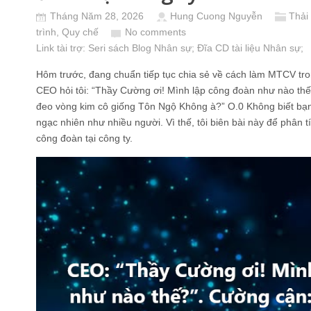
Tháng Năm 28, 2026
Hung Cuong Nguyễn
Thải
trình, Quy chế
No comments
Link tài trợ:
Seri sách Blog Nhân sự
; Đĩa CD
tài liệu Nhân sự
;
Hôm trước, đang chuẩn tiếp tục chia sẻ về cách làm MTCV tron
CEO hỏi tôi: “Thầy Cường ơi! Mình lập công đoàn như nào thế?”.
đeo vòng kim cô giống Tôn Ngộ Không à?” O.0 Không biết bạn
ngạc nhiên như nhiều người. Vì thế, tôi biên bài này để phân 
công đoàn tại công ty.