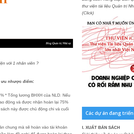
thư viện tài liệu Quản trị 
(Click)
ện với 1 nhân viên ?
h ưu nhược điểm:
D 2% * Tổng lương BHXH của NLD. Nếu
 lao động và được nhận hoàn lại 75%
 sách này được chủ động chi và cuối
Các dự án đang triển
oản chung mà sẽ hoàn vào tài khoản
I. XUẤT BẢN SÁCH