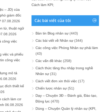
Cách làm KPI
;
ệc – JD) của
 phó giám đốc
Các bài viết của tôi
?
07.08.2026
n từ, thuật ngữ
Bản tin Blog nhân sự
(443)
07.08.2026
Các bài viết về Nhân sự
(344)
ả công việc
Các công việc Phòng Nhân sự phải làm
(43)
 việc và phiếu
tin công việc
Các vấn đề khác
(258)
Cách thức tăng thu nhập trong nghề
 dựng mô tả
Nhân sự
(31)
06.08.2026
Cách viết đơn xin thôi việc
(17)
ục đích thiết kế
Chiến lược nhân sự
(51)
026
Dạy – Chuyện 3Đ – Đánh giá, Đào tạo,
n cách làm cơ
Động lực
(470)
anh
06.08.2026
Dùng – Chuyện Quản lý nhân sự (KPI,