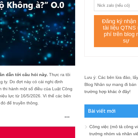
n dẫn tới câu hỏi này.
Thực ra tôi
Lưu ý: Các bên lừa đảo, lấy 
 ty. Do đợt này có cái nghị định
Blog Nhân sự mang đi bán lạ
n thi hành một số điều của Luật Công
trường hợp khác ở đây!
ệu lực từ 16/5/2026. Vì thế các bên
ớ đó để truyền thông.
Bài viết mới
Công việc (mô tả công vi
trưởng nhóm và nhân viê