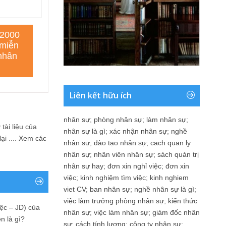
Liên kết hữu ích
nhân sự
;
phòng nhân sự
;
làm nhân sự
;
tài liệu của
nhân sự là gì
;
xác nhận nhân sự
;
nghề
i ....
Xem các
nhân sự
;
đào tạo nhân sự
;
cach quan ly
nhân sự
;
nhân viên nhân sự
;
sách quản trị
nhân sự hay
;
đơn xin nghỉ việc
;
đơn xin
việc
;
kinh nghiệm tìm việc
;
kinh nghiem
viet CV
;
ban nhân sự
;
nghề nhân sự là gì
;
việc làm trưởng phòng nhân sự
;
kiến thức
ệc – JD) của
nhân sự
;
việc làm nhân sự
;
giám đốc nhân
n là gì?
sự
;
cách tính lương
;
công ty nhân sự
;