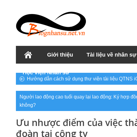
Giới thiệu
Tài liệu về nhân sự
Học viện Nhân sư
Hướng dẫn cách sử dụng thư viện tài liệu QTNS 
Người lao động cao tuổi quay lại lao động: Ký hợp 
không?
Ưu nhược điểm của việc th
đoàn tại công ty