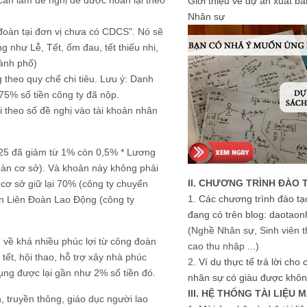
cần làm đề nghị để được hoàn lại theo
Giới thiệu về dự án xuất b
Nhân sự
đoàn tại đơn vị chưa có CDCS". Nó sẽ
 như Lễ, Tết, ốm đau, tết thiếu nhi,
hành phố)
 theo quy chế chi tiêu. Lưu ý: Danh
75% số tiền công ty đã nộp.
i theo số đề nghị vào tài khoản nhân
025 đã giảm từ 1% còn 0,5% * Lương
àn cơ sở). Và khoản này không phải
II. CHƯƠNG TRÌNH ĐÀO 
cơ sở giữ lại 70% (công ty chuyển
1.
Các chương trình đào tạ
ên Liên Đoàn Lao Động (công ty
đang có trên blog: daotaon
(Nghề Nhân sự, Sinh viên t
n về khá nhiều phúc lợi từ công đoàn
cao thu nhập ...)
 tết, hội thao, hỗ trợ xây nhà phúc
2.
Ví dụ thực tế trả lời cho
ụng được lại gần như 2% số tiền đó.
nhân sự có giàu được khôn
III. HỆ THỐNG TÀI LIỆU 
, truyền thông, giáo dục người lao