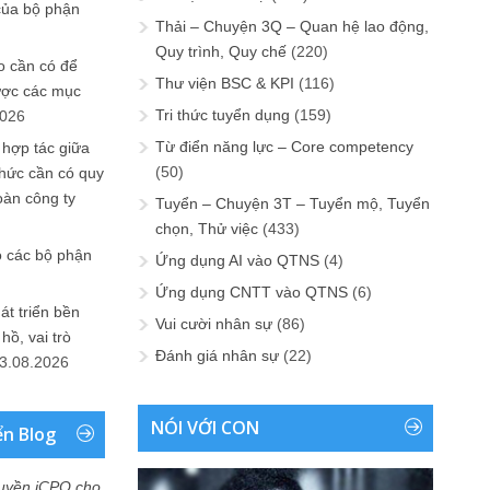
của bộ phận
Thải – Chuyện 3Q – Quan hệ lao động,
Quy trình, Quy chế
(220)
 cần có để
Thư viện BSC & KPI
(116)
ược các mục
Tri thức tuyển dụng
(159)
2026
Từ điển năng lực – Core competency
 hợp tác giữa
(50)
chức cần có quy
oàn công ty
Tuyển – Chuyện 3T – Tuyển mộ, Tuyển
chọn, Thử việc
(433)
o các bộ phận
Ứng dụng AI vào QTNS
(4)
Ứng dụng CNTT vào QTNS
(6)
át triển bền
Vui cười nhân sự
(86)
ồ, vai trò
Đánh giá nhân sự
(22)
3.08.2026
NÓI VỚI CON
ển Blog
uyền iCPO cho