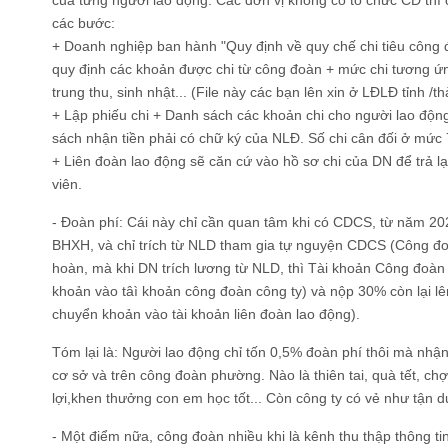
của từng người lao động. Các đơn vị không có tổ chức CĐ thì 
các bước:
+ Doanh nghiệp ban hành "Quy định về quy chế chi tiêu công 
quy định các khoản được chi từ công đoàn + mức chi tương ứng
trung thu, sinh nhật... (File này các bạn lên xin ở LĐLĐ tỉnh /t
+ Lập phiếu chi + Danh sách các khoản chi cho người lao động
sách nhận tiền phải có chữ ký của NLĐ. Số chi cân đối ở mức 
+ Liên đoàn lao động sẽ căn cứ vào hồ sơ chi của DN để trả lạ
viên.
- Đoàn phí: Cái này chỉ cần quan tâm khi có CDCS, từ năm 2
BHXH, và chỉ trích từ NLD tham gia tự nguyện CDCS (Công đo
hoàn, mà khi DN trích lương từ NLD, thì Tài khoản Công đoàn 
khoản vào tâì khoản công đoàn công ty) và nộp 30% còn lại l
chuyển khoản vào tài khoản liên đoàn lao động).
Tóm lại là: Người lao động chỉ tốn 0,5% đoàn phí thôi mà nhậ
cơ sở và trên công đoàn phường. Nào là thiên tai, quà tết, chợ
lợi,khen thưởng con em học tốt... Còn công ty có vẻ như tận d
- Một điểm nữa, công đoàn nhiều khi là kênh thu thập thông tin