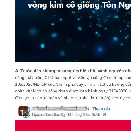
A. Trước tiên chúng ta cùng tìm hiểu bối cảnh nguyên nhâ
cũng thấy hiếm CEO nào nghĩ về việc lập công đoàn trong công
105/2026/NĐ-CP của Chính phủ quy định chi tiết và hướng dẫ
đoàn về tài chính công đoàn được ban hành ngày 31/3/2026, hi
đào tạo tư vấn kế toán và nhân sự (nhất là kế toán) liền lấy c