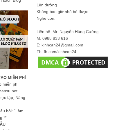
ản sách Blog
Lên đường
Không bao giờ nhỏ bé được
Nghe con.
Liên hệ: Mr. Nguyễn Hùng Cường
M: 0988 833 616
E: kinhcan24@gmail.com
Fb: fb.com/kinhcan24
TẠO MIỄN PHÍ
o miễn phí
hansu.net
hực tập, Nâng
 câu hỏi: "Làm
g ?"
MẪU