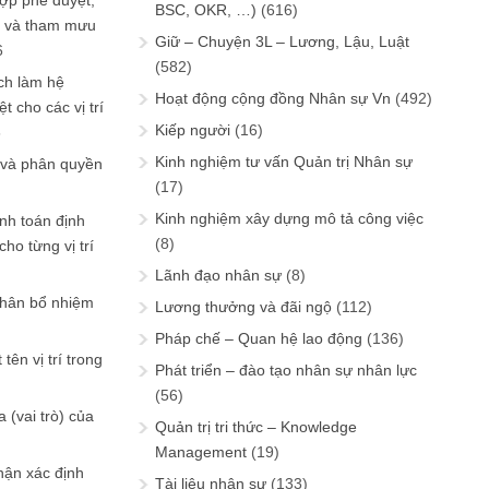
ợp phê duyệt,
BSC, OKR, …)
(616)
in và tham mưu
Giữ – Chuyện 3L – Lương, Lậu, Luật
6
(582)
ch làm hệ
Hoạt động cộng đồng Nhân sự Vn
(492)
t cho các vị trí
Kiếp người
(16)
6
Kinh nghiệm tư vấn Quản trị Nhân sự
 và phân quyền
(17)
Kinh nghiệm xây dựng mô tả công việc
ính toán định
(8)
ho từng vị trí
Lãnh đạo nhân sự
(8)
phân bổ nhiệm
Lương thưởng và đãi ngộ
(112)
Pháp chế – Quan hệ lao động
(136)
tên vị trí trong
Phát triển – đào tạo nhân sự nhân lực
(56)
 (vai trò) của
Quản trị tri thức – Knowledge
Management
(19)
hận xác định
Tài liệu nhân sự
(133)