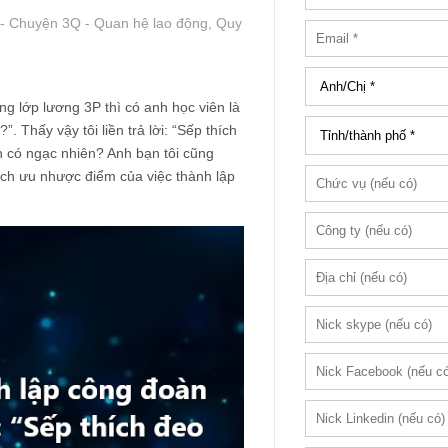
 - Chuyện 3Q - Quan hệ lao động, Quy
g lớp lương 3P thì có anh học viên là
 Thấy vậy tôi liền trả lời: “Sếp thích
 có ngạc nhiên? Anh bạn tôi cũng
tích ưu nhược điểm của việc thành lập