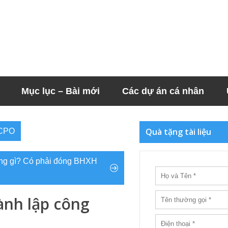
Mục lục – Bài mới
Các dự án cá nhân
Quà tặng tài liệu
iCPO
đồng gì? Có phải đóng BHXH
ành lập công