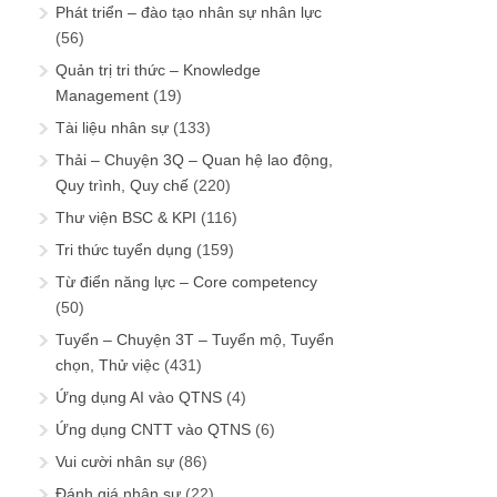
Phát triển – đào tạo nhân sự nhân lực
(56)
Quản trị tri thức – Knowledge
Management
(19)
Tài liệu nhân sự
(133)
Thải – Chuyện 3Q – Quan hệ lao động,
Quy trình, Quy chế
(220)
Thư viện BSC & KPI
(116)
Tri thức tuyển dụng
(159)
Từ điển năng lực – Core competency
(50)
Tuyển – Chuyện 3T – Tuyển mộ, Tuyển
chọn, Thử việc
(431)
Ứng dụng AI vào QTNS
(4)
Ứng dụng CNTT vào QTNS
(6)
Vui cười nhân sự
(86)
Đánh giá nhân sự
(22)