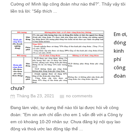
Cường ơi! Mình lập công đoàn như nào thế?”. Thấy vậy tôi
liền trả lời: “Sếp thích ...
Em ơi,
đóng
kinh
phí
công
đoàn
chưa?
Tháng Ba 23, 2021
no comments
Đang làm việc, tự dưng thế nào tôi lại được hỏi về công
đoàn: "Em xin anh chỉ dẫn cho em 1 vấn đề với ạ Công ty
em có khoảng 10-20 nhân sự. Chưa đăng ký nội quy lao
động và thoả ước lao động tập thể ...