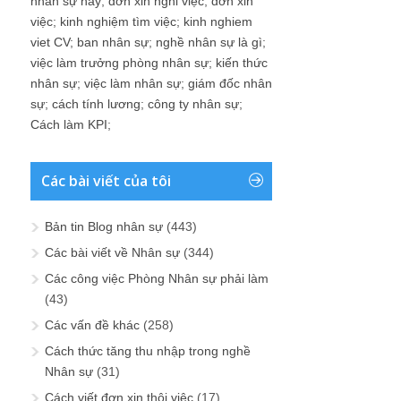
nhân sự hay
;
đơn xin nghỉ việc
;
đơn xin
việc
;
kinh nghiệm tìm việc
;
kinh nghiem
viet CV
;
ban nhân sự
;
nghề nhân sự là gì
;
việc làm trưởng phòng nhân sự
;
kiến thức
nhân sự
;
việc làm nhân sự
;
giám đốc nhân
sự
;
cách tính lương
;
công ty nhân sự
;
Cách làm KPI
;
Các bài viết của tôi
Bản tin Blog nhân sự
(443)
Các bài viết về Nhân sự
(344)
Các công việc Phòng Nhân sự phải làm
(43)
Các vấn đề khác
(258)
Cách thức tăng thu nhập trong nghề
Nhân sự
(31)
Cách viết đơn xin thôi việc
(17)