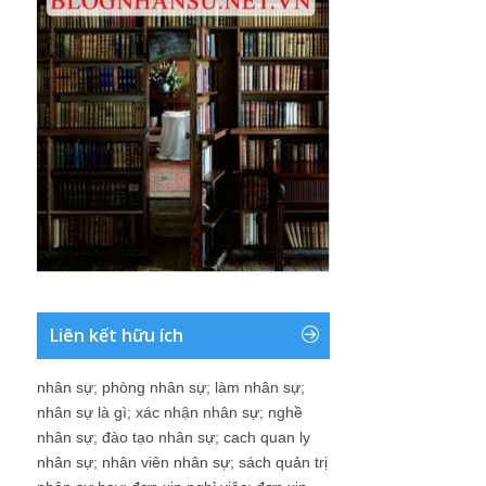
Liên kết hữu ích
nhân sự
;
phòng nhân sự
;
làm nhân sự
;
nhân sự là gì
;
xác nhận nhân sự
;
nghề
nhân sự
;
đào tạo nhân sự
;
cach quan ly
nhân sự
;
nhân viên nhân sự
;
sách quản trị