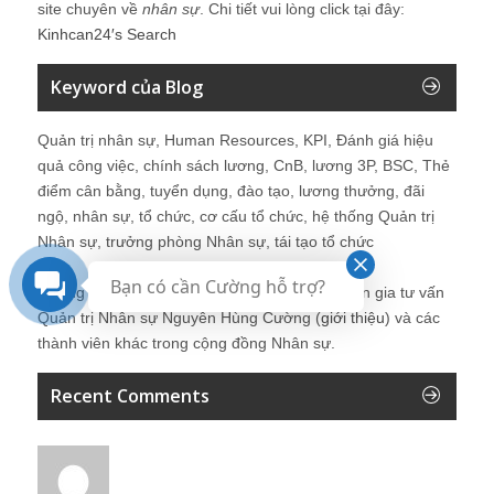
site chuyên về
nhân sự
. Chi tiết vui lòng click tại đây:
Kinhcan24′s Search
Keyword của Blog
Quản trị nhân sự, Human Resources, KPI, Đánh giá hiệu
quả công việc, chính sách lương, CnB, lương 3P, BSC, Thẻ
điểm cân bằng, tuyển dụng, đào tạo, lương thưởng, đãi
ngộ, nhân sự, tổ chức, cơ cấu tổ chức, hệ thống Quản trị
Nhân sự, trưởng phòng Nhân sự, tái tạo tổ chức
Bạn có cần Cường hỗ trợ?
Những bài viết tại blog được chia sẻ bởi chuyên gia tư vấn
Quản trị Nhân sự Nguyễn Hùng Cường (
giới thiệu
) và các
thành viên khác trong cộng đồng Nhân sự.
Recent Comments