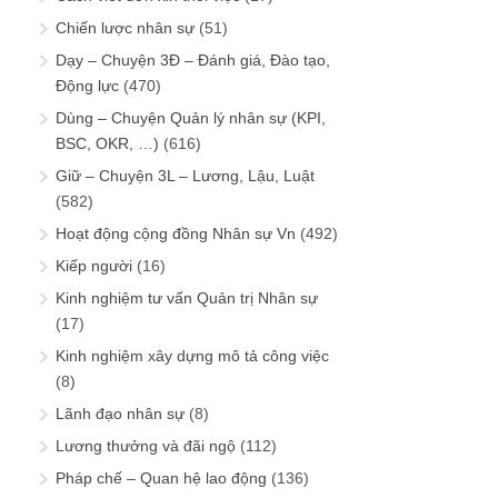
Chiến lược nhân sự
(51)
Dạy – Chuyện 3Đ – Đánh giá, Đào tạo,
Động lực
(470)
Dùng – Chuyện Quản lý nhân sự (KPI,
BSC, OKR, …)
(616)
Giữ – Chuyện 3L – Lương, Lậu, Luật
(582)
Hoạt động cộng đồng Nhân sự Vn
(492)
Kiếp người
(16)
Kinh nghiệm tư vấn Quản trị Nhân sự
(17)
Kinh nghiệm xây dựng mô tả công việc
(8)
Lãnh đạo nhân sự
(8)
Lương thưởng và đãi ngộ
(112)
Pháp chế – Quan hệ lao động
(136)