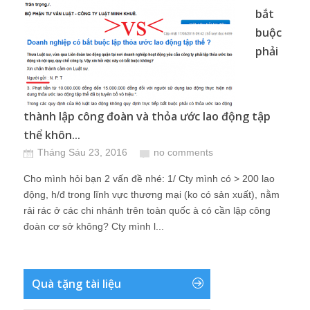
bắt
buộc
phải
thành lập công đoàn và thỏa ước lao động tập
thể khôn...
Tháng Sáu 23, 2016
no comments
Cho mình hỏi bạn 2 vấn đề nhé: 1/ Cty mình có > 200 lao
động, h/đ trong lĩnh vực thương mại (ko có sản xuất), nằm
rải rác ở các chi nhánh trên toàn quốc à có cần lập công
đoàn cơ sở không? Cty mình l...
Quà tặng tài liệu