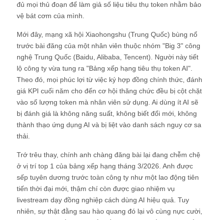
đủ mọi thủ đoạn để làm giả số liệu tiêu thụ token nhằm bảo
vệ bát cơm của mình.
Mới đây, mạng xã hội Xiaohongshu (Trung Quốc) bùng nổ
trước bài đăng của một nhân viên thuộc nhóm "Big 3" công
nghệ Trung Quốc (Baidu, Alibaba, Tencent). Người này tiết
lộ công ty vừa tung ra "Bảng xếp hạng tiêu thụ token AI".
Theo đó, mọi phúc lợi từ việc ký hợp đồng chính thức, đánh
giá KPI cuối năm cho đến cơ hội thăng chức đều bị cột chặt
vào số lượng token mà nhân viên sử dụng. Ai dùng ít AI sẽ
bị đánh giá là không năng suất, không biết đổi mới, không
thành thạo ứng dụng AI và bị liệt vào danh sách nguy cơ sa
thải.
Trớ trêu thay, chính anh chàng đăng bài lại đang chễm chệ
ở vị trí top 1 của bảng xếp hạng tháng 3/2026. Anh được
sếp tuyên dương trước toàn công ty như một lao động tiên
tiến thời đại mới, thậm chí còn được giao nhiệm vụ
livestream dạy đồng nghiệp cách dùng AI hiệu quả. Tuy
nhiên, sự thật đằng sau hào quang đó lại vô cùng nực cười,