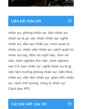
Liên kết hữu ích
nhân sự
;
phòng nhân sự
;
làm nhân sự
;
nhân sự là gì
;
xác nhận nhân sự
;
nghề
nhân sự
;
đào tạo nhân sự
;
cach quan ly
nhân sự
;
nhân viên nhân sự
;
sách quản trị
nhân sự hay
;
đơn xin nghỉ việc
;
đơn xin
việc
;
kinh nghiệm tìm việc
;
kinh nghiem
viet CV
;
ban nhân sự
;
nghề nhân sự là gì
;
việc làm trưởng phòng nhân sự
;
kiến thức
nhân sự
;
việc làm nhân sự
;
giám đốc nhân
sự
;
cách tính lương
;
công ty nhân sự
;
Cách làm KPI
;
Các bài viết của tôi