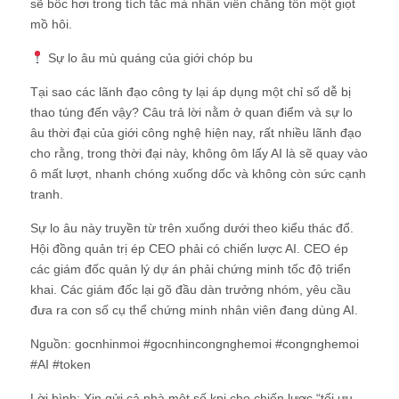
sẽ bốc hơi trong tích tắc mà nhân viên chẳng tốn một giọt
mồ hôi.
Sự lo âu mù quáng của giới chóp bu
Tại sao các lãnh đạo công ty lại áp dụng một chỉ số dễ bị
thao túng đến vậy? Câu trả lời nằm ở quan điểm và sự lo
âu thời đại của giới công nghệ hiện nay, rất nhiều lãnh đạo
cho rằng, trong thời đại này, không ôm lấy AI là sẽ quay vào
ô mất lượt, nhanh chóng xuống dốc và không còn sức cạnh
tranh.
Sự lo âu này truyền từ trên xuống dưới theo kiểu thác đổ.
Hội đồng quản trị ép CEO phải có chiến lược AI. CEO ép
các giám đốc quản lý dự án phải chứng minh tốc độ triển
khai. Các giám đốc lại gõ đầu dàn trưởng nhóm, yêu cầu
đưa ra con số cụ thể chứng minh nhân viên đang dùng AI.
Nguồn: gocnhinmoi #gocnhincongnghemoi #congnghemoi
#AI #token
Lời bình: Xin gửi cả nhà một số kpi cho chiến lược “tối ưu