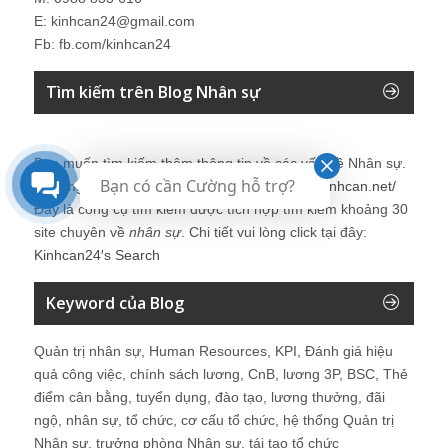
E: kinhcan24@gmail.com
Fb: fb.com/kinhcan24
Tìm kiếm trên Blog Nhân sự
Bạn muốn tìm kiếm thêm thông tin về các vấn đề
Nhân sự
.
Bạn có cần Cường hỗ trợ?
Vui lòng click tại đây để tìm kiếm thêm:
http://kinhcan.net/
Đây là công cụ tìm kiếm được tích hợp tìm kiếm khoảng 30
site chuyên về
nhân sự
. Chi tiết vui lòng click tại đây:
Kinhcan24′s Search
Keyword của Blog
Quản trị nhân sự, Human Resources, KPI, Đánh giá hiệu
quả công việc, chính sách lương, CnB, lương 3P, BSC, Thẻ
điểm cân bằng, tuyển dụng, đào tạo, lương thưởng, đãi
ngộ, nhân sự, tổ chức, cơ cấu tổ chức, hệ thống Quản trị
Nhân sự, trưởng phòng Nhân sự, tái tạo tổ chức