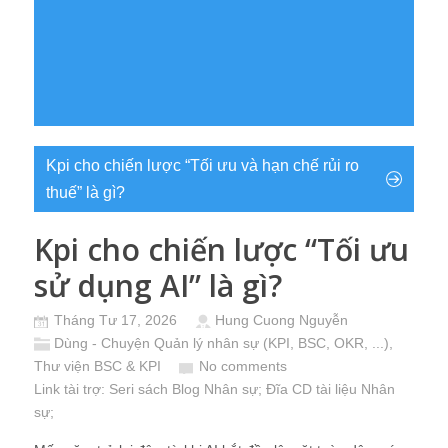
Kpi cho chiến lược “Tối ưu và hạn chế rủi ro
thuế” là gì?
Kpi cho chiến lược “Tối ưu
sử dụng AI” là gì?
Tháng Tư 17, 2026
Hung Cuong Nguyễn
Dùng - Chuyện Quản lý nhân sự (KPI, BSC, OKR, ...)
,
Thư viện BSC & KPI
No comments
Link tài trợ:
Seri sách Blog Nhân sự
; Đĩa CD
tài liệu Nhân
sự
;