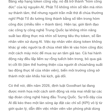
Bảng xếp hạng token cũng vậy, nó đã trở thành "hòm công
đức" của kỷ nguyên AI, Phật Tổ không nhìn số tiền mà nhìn
sự thành tâm, thế nhưng người trần mắt thịt đi chùa thường
nghĩ Phật Tổ đo lường lòng thành bằng số tiền trong hòm
công đức (nhiều tiền = thành tâm). Hiện tại, giới lãnh đạo
các công ty công nghệ Trung Quốc lại không nhìn năng
suất lao động thực mà nhìn số lượng tiêu thụ token, số lần
nhân viên sử dụng AI. Việc ép nhân viên dùng token không
khác gì việc người ta đi chùa nhét tiền lẻ vào hòm công đức
một cách máy móc để mua sự an tâm giả tạo. Cả hai hành
động này đều lấp liếm sự rỗng tuếch bên trong, bỏ qua giá
trị cốt lõi (tâm thế hướng thiện của người đi chùa/năng suất
lao động thực tế của nhân viên), biến môi trường công sở
thành một sân khấu hài kịch, giả dối.
Có thể nói, đến năm 2026, định luật Goodhart lại đang
được minh họa một cách sinh động và mỉa mai nhất tại các
tập đoàn công nghệ hàng đầu Trung Quốc. Sự trỗi dậy của
AI đã kéo theo một làn sóng áp đặt các chỉ số (KPI) vô lý từ
giới quản lý, dẫn đến việc nhân viên văn phòng phải dùng