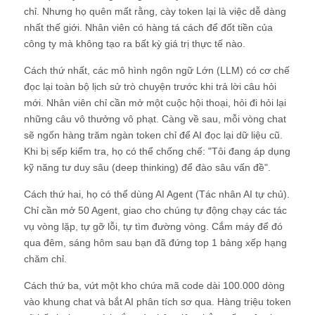
chỉ. Nhưng họ quên mất rằng, cày token lại là việc dễ dàng
nhất thế giới. Nhân viên có hàng tá cách để đốt tiền của
công ty mà không tạo ra bất kỳ giá trị thực tế nào.
Cách thứ nhất, các mô hình ngôn ngữ Lớn (LLM) có cơ chế
đọc lại toàn bộ lịch sử trò chuyện trước khi trả lời câu hỏi
mới. Nhân viên chỉ cần mở một cuộc hội thoại, hỏi đi hỏi lại
những câu vô thưởng vô phạt. Càng về sau, mỗi vòng chat
sẽ ngốn hàng trăm ngàn token chỉ để AI đọc lại dữ liệu cũ.
Khi bị sếp kiểm tra, họ có thể chống chế: "Tôi đang áp dụng
kỹ năng tư duy sâu (deep thinking) để đào sâu vấn đề".
Cách thứ hai, họ có thể dùng AI Agent (Tác nhân AI tự chủ).
Chỉ cần mở 50 Agent, giao cho chúng tự động chạy các tác
vụ vòng lặp, tự gỡ lỗi, tự tìm đường vòng. Cắm máy để đó
qua đêm, sáng hôm sau bạn đã đứng top 1 bảng xếp hạng
chăm chỉ.
Cách thứ ba, vứt một kho chứa mã code dài 100.000 dòng
vào khung chat và bắt AI phân tích sơ qua. Hàng triệu token