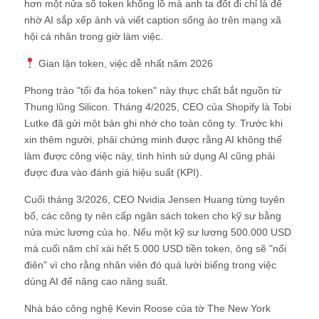
hơn một nửa số token khổng lồ mà anh ta đốt đi chỉ là để
nhờ AI sắp xếp ảnh và viết caption sống ảo trên mạng xã
hội cá nhân trong giờ làm việc.
Gian lận token, việc dễ nhất năm 2026
Phong trào "tối đa hóa token" này thực chất bắt nguồn từ
Thung lũng Silicon. Tháng 4/2025, CEO của Shopify là Tobi
Lutke đã gửi một bản ghi nhớ cho toàn công ty. Trước khi
xin thêm người, phải chứng minh được rằng AI không thể
làm được công việc này, tình hình sử dụng AI cũng phải
được đưa vào đánh giá hiệu suất (KPI).
Cuối tháng 3/2026, CEO Nvidia Jensen Huang từng tuyên
bố, các công ty nên cấp ngân sách token cho kỹ sư bằng
nửa mức lương của họ. Nếu một kỹ sư lương 500.000 USD
mà cuối năm chỉ xài hết 5.000 USD tiền token, ông sẽ "nổi
điên" vì cho rằng nhân viên đó quá lười biếng trong việc
dùng AI để nâng cao năng suất.
Nhà báo công nghệ Kevin Roose của tờ The New York