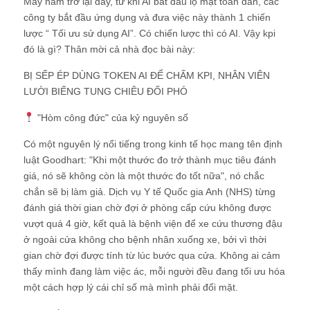
Mấy năm trở lại đây, từ khi AI bắt đầu lộ mặt toàn dân, các
công ty bắt đầu ứng dụng và đưa việc này thành 1 chiến
lược “ Tối ưu sử dụng AI”. Có chiến lược thì có AI. Vậy kpi
đó là gì? Thân mời cả nhà đọc bài này:
BỊ SẾP ÉP DÙNG TOKEN AI ĐỂ CHẤM KPI, NHÂN VIÊN
LƯỜI BIẾNG TUNG CHIÊU ĐỐI PHÓ
"Hòm công đức" của kỷ nguyên số
Có một nguyên lý nổi tiếng trong kinh tế học mang tên định
luật Goodhart: "Khi một thước đo trở thành mục tiêu đánh
giá, nó sẽ không còn là một thước đo tốt nữa", nó chắc
chắn sẽ bị làm giả. Dịch vụ Y tế Quốc gia Anh (NHS) từng
đánh giá thời gian chờ đợi ở phòng cấp cứu không được
vượt quá 4 giờ, kết quả là bệnh viện để xe cứu thương đậu
ở ngoài cửa không cho bệnh nhân xuống xe, bởi vì thời
gian chờ đợi được tính từ lúc bước qua cửa. Không ai cảm
thấy mình đang làm việc ác, mỗi người đều đang tối ưu hóa
một cách hợp lý cái chỉ số mà mình phải đối mặt.