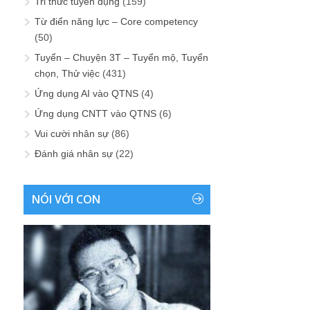
Tri thức tuyển dụng
(159)
Từ điển năng lực – Core competency
(50)
Tuyển – Chuyện 3T – Tuyển mộ, Tuyển
chọn, Thử việc
(431)
Ứng dụng AI vào QTNS
(4)
Ứng dụng CNTT vào QTNS
(6)
Vui cười nhân sự
(86)
Đánh giá nhân sự
(22)
NÓI VỚI CON