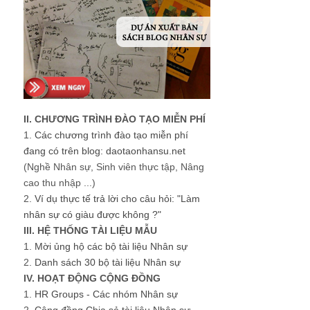
II. CHƯƠNG TRÌNH ĐÀO TẠO MIỄN PHÍ
1.
Các chương trình đào tạo miễn phí
đang có trên blog: daotaonhansu.net
(Nghề Nhân sự, Sinh viên thực tập, Nâng
cao thu nhập ...)
2.
Ví dụ thực tế trả lời cho câu hỏi: "Làm
nhân sự có giàu được không ?"
III. HỆ THỐNG TÀI LIỆU MẪU
1.
Mời ủng hộ các bộ tài liệu Nhân sự
2.
Danh sách 30 bộ tài liệu Nhân sự
IV. HOẠT ĐỘNG CỘNG ĐỒNG
1.
HR Groups - Các nhóm Nhân sự
2.
Cộng đồng Chia sẻ tài liệu Nhân sự