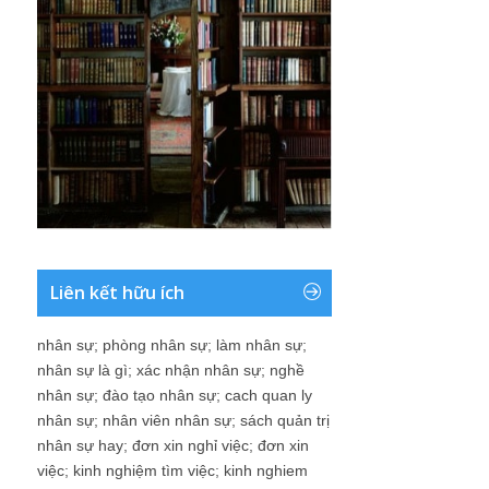
Liên kết hữu ích
nhân sự
;
phòng nhân sự
;
làm nhân sự
;
nhân sự là gì
;
xác nhận nhân sự
;
nghề
nhân sự
;
đào tạo nhân sự
;
cach quan ly
nhân sự
;
nhân viên nhân sự
;
sách quản trị
nhân sự hay
;
đơn xin nghỉ việc
;
đơn xin
việc
;
kinh nghiệm tìm việc
;
kinh nghiem