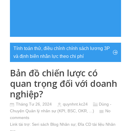
Tính toán thử, điều chỉnh chính sách lương 3P
và định biên nhân lực theo chi phí
Bản đồ chiến lược có
quan trọng đối với doanh
nghiệp?
Tháng Tư 26, 2024
quynhnt.kc24
Dùng -
Chuyện Quản lý nhân sự (KPI, BSC, OKR, ...)
No
comments
Link tài trợ:
Seri sách Blog Nhân sự
; Đĩa CD
tài liệu Nhân