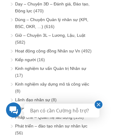
Dạy – Chuyện 3Đ – Đánh giá, Đào tạo,
Động lực
(470)
Dùng – Chuyện Quản lý nhân sự (KPI,
BSC, OKR, …)
(616)
Giữ – Chuyện 3L – Lương, Lậu, Luật
(582)
Hoạt động cộng đồng Nhân sự Vn
(492)
Kiếp người
(16)
Kinh nghiệm tư vấn Quản trị Nhân sự
(17)
Kinh nghiệm xây dựng mô tả công việc
(8)
Lãnh đạo nhân sự
(8)
Lương thưởng và đãi ngộ
(112)
Bạn có cần Cường hỗ trợ?
Pháp chế – Quan hệ lao động
(136)
Phát triển – đào tạo nhân sự nhân lực
(56)