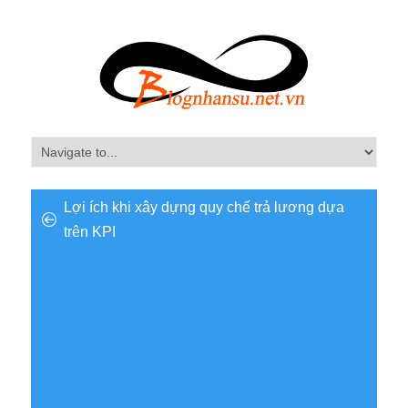
Lợi ích khi xây dựng quy chế trả lương dựa
trên KPI