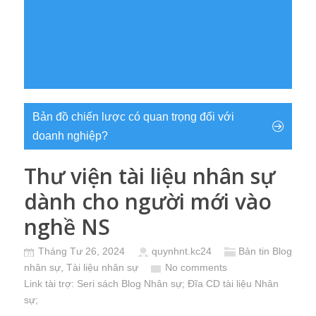
Bản đồ chiến lược có quan trọng đối với
doanh nghiệp?
Thư viện tài liệu nhân sự
dành cho người mới vào
nghề NS
Tháng Tư 26, 2024
quynhnt.kc24
Bản tin Blog
nhân sự
,
Tài liệu nhân sự
No comments
Link tài trợ:
Seri sách Blog Nhân sự
; Đĩa CD
tài liệu Nhân
sự
;