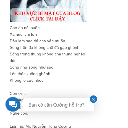
Cao đo nỗi buồn
Xa nuôi chí lớn
Dẫu làm sao thì cha vẫn muốn
Sống trên đá không chê đá gập ghềnh
Sống trong thung không chê thung nghèo
đói
Sống như sông như suối
Lên thác xuống ghềnh
Không lo cực nhọc
...
Con ơi, ...
Lên đường
Bạn có cần Cường hỗ trợ?
Không bao giờ nhỏ bé được
Nghe con.
Liên hệ: Mr. Nguyễn Hùng Cường