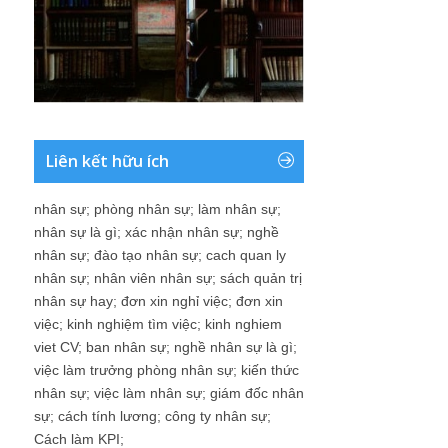
Liên kết hữu ích
nhân sự
;
phòng nhân sự
;
làm nhân sự
;
nhân sự là gì
;
xác nhận nhân sự
;
nghề
nhân sự
;
đào tạo nhân sự
;
cach quan ly
nhân sự
;
nhân viên nhân sự
;
sách quản trị
nhân sự hay
;
đơn xin nghỉ việc
;
đơn xin
việc
;
kinh nghiệm tìm việc
;
kinh nghiem
viet CV
;
ban nhân sự
;
nghề nhân sự là gì
;
việc làm trưởng phòng nhân sự
;
kiến thức
nhân sự
;
việc làm nhân sự
;
giám đốc nhân
sự
;
cách tính lương
;
công ty nhân sự
;
Cách làm KPI
;