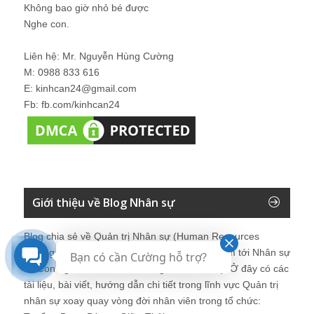
Không bao giờ nhỏ bé được
Nghe con.
Liên hệ: Mr. Nguyễn Hùng Cường
M: 0988 833 616
E: kinhcan24@gmail.com
Fb: fb.com/kinhcan24
Giới thiệu về Blog Nhân sự
Blog chia sẻ về Quản trị Nhân sự (Human Resources
Management) dành cho những người quan tâm tới Nhân sự
Bạn có cần Cường hỗ trợ?
và Con người như CEO, Manager, HRM, HR). Ở đây có các
tài liệu, bài viết, hướng dẫn chi tiết trong lĩnh vực Quản trị
nhân sự xoay quay vòng đời nhân viên trong tổ chức: