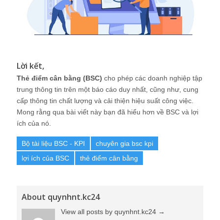
Lời kết,
Thẻ điểm cân bằng (BSC)
cho phép các doanh nghiệp tập
trung thông tin trên một báo cáo duy nhất, cũng như, cung
cấp thông tin chất lượng và cải thiện hiệu suất công việc.
Mong rằng qua bài viết này bạn đã hiểu hơn về BSC và lợi
ích của nó.
Bộ tài liệu BSC - KPI
chuyên gia bsc kpi
lợi ích của BSC
thẻ điểm cân bằng
About quynhnt.kc24
View all posts by quynhnt.kc24
→