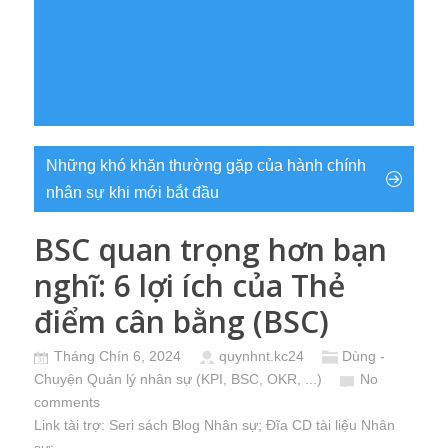
Những khó khăn thường gặp của hành chính
nhân sự khi mới bắt đầu
BSC quan trọng hơn bạn
nghĩ: 6 lợi ích của Thẻ
điểm cân bằng (BSC)
Tháng Chín 6, 2024
quynhnt.kc24
Dùng -
Chuyện Quản lý nhân sự (KPI, BSC, OKR, ...)
No
comments
Link tài trợ:
Seri sách Blog Nhân sự
; Đĩa CD
tài liệu Nhân