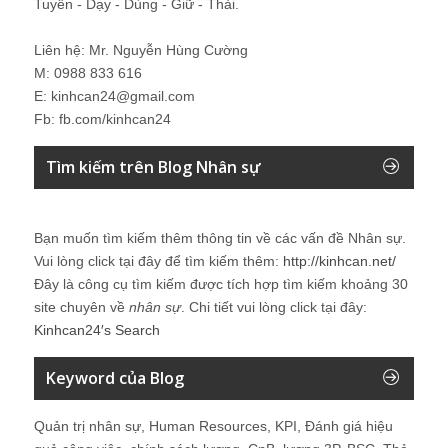
Tuyển - Dạy - Dùng - Giữ - Thải.
Liên hệ: Mr. Nguyễn Hùng Cường
M: 0988 833 616
E: kinhcan24@gmail.com
Fb: fb.com/kinhcan24
Tìm kiếm trên Blog Nhân sự
Bạn muốn tìm kiếm thêm thông tin về các vấn đề
Nhân sự
.
Vui lòng click tại đây để tìm kiếm thêm:
http://kinhcan.net/
Đây là công cụ tìm kiếm được tích hợp tìm kiếm khoảng 30
site chuyên về
nhân sự
. Chi tiết vui lòng click tại đây:
Kinhcan24′s Search
Keyword của Blog
Quản trị nhân sự, Human Resources, KPI, Đánh giá hiệu