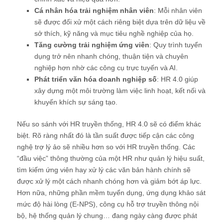
Cá nhân hóa trải nghiệm nhân viên
: Mỗi nhân viên
sẽ được đối xử một cách riêng biệt dựa trên dữ liệu về
sở thích, kỹ năng và mục tiêu nghề nghiệp của họ.
Tăng cường trải nghiệm ứng viên
: Quy trình tuyển
dụng trở nên nhanh chóng, thuận tiện và chuyên
nghiệp hơn nhờ các công cụ trực tuyến và AI.
Phát triển văn hóa doanh nghiệp số
: HR 4.0 giúp
xây dựng một môi trường làm việc linh hoạt, kết nối và
khuyến khích sự sáng tạo.
Nếu so sánh với HR truyền thống, HR 4.0 sẽ có điểm khác
biệt. Rõ ràng nhất đó là tần suất được tiếp cận các công
nghệ trợ lý ảo sẽ nhiều hơn so với HR truyền thống. Các
“đầu việc” thông thường của một HR như quản lý hiệu suất,
tìm kiếm ứng viên hay xử lý các văn bản hành chính sẽ
được xử lý một cách nhanh chóng hơn và giảm bớt áp lực.
Hơn nữa, những phần mềm tuyển dụng, ứng dụng khảo sát
mức độ hài lòng (E-NPS), công cụ hỗ trợ truyền thông nội
bộ, hệ thống quản lý chung… đang ngày càng được phát