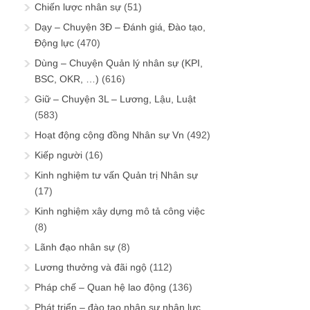
Chiến lược nhân sự
(51)
Dạy – Chuyện 3Đ – Đánh giá, Đào tạo,
Động lực
(470)
Dùng – Chuyện Quản lý nhân sự (KPI,
BSC, OKR, …)
(616)
Giữ – Chuyện 3L – Lương, Lậu, Luật
(583)
Hoạt động cộng đồng Nhân sự Vn
(492)
Kiếp người
(16)
Kinh nghiệm tư vấn Quản trị Nhân sự
(17)
Kinh nghiệm xây dựng mô tả công việc
(8)
Lãnh đạo nhân sự
(8)
Lương thưởng và đãi ngộ
(112)
Pháp chế – Quan hệ lao động
(136)
Phát triển – đào tạo nhân sự nhân lực