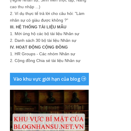
(Nghề Nhân sự, Sinh viên thực tập, Nâng
cao thu nhập ...)
2.
Ví dụ thực tế trả lời cho câu hỏi: "Làm
nhân sự có giàu được không ?"
III. HỆ THỐNG TÀI LIỆU MẪU
1.
Mời ủng hộ các bộ tài liệu Nhân sự
2.
Danh sách 30 bộ tài liệu Nhân sự
IV. HOẠT ĐỘNG CỘNG ĐỒNG
1.
HR Groups - Các nhóm Nhân sự
2.
Cộng đồng Chia sẻ tài liệu Nhân sự
Vào khu vực giới hạn của blog