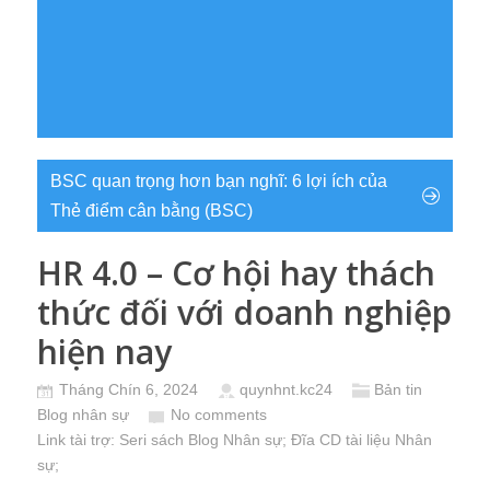
BSC quan trọng hơn bạn nghĩ: 6 lợi ích của
Thẻ điểm cân bằng (BSC)
HR 4.0 – Cơ hội hay thách
thức đối với doanh nghiệp
hiện nay
Tháng Chín 6, 2024
quynhnt.kc24
Bản tin
Blog nhân sự
No comments
Link tài trợ:
Seri sách Blog Nhân sự
; Đĩa CD
tài liệu Nhân
sự
;