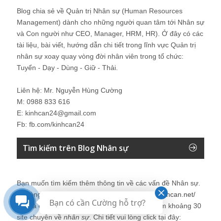
Blog chia sẻ về Quản trị Nhân sự (Human Resources
Management) dành cho những người quan tâm tới Nhân sự
và Con người như CEO, Manager, HRM, HR). Ở đây có các
tài liệu, bài viết, hướng dẫn chi tiết trong lĩnh vực Quản trị
nhân sự xoay quay vòng đời nhân viên trong tổ chức:
Tuyển - Dạy - Dùng - Giữ - Thải.
Liên hệ: Mr. Nguyễn Hùng Cường
M: 0988 833 616
E: kinhcan24@gmail.com
Fb: fb.com/kinhcan24
Tìm kiếm trên Blog Nhân sự
Bạn muốn tìm kiếm thêm thông tin về các vấn đề
Nhân sự
.
Vui lòng click tại đây để tìm kiếm thêm:
http://kinhcan.net/
Bạn có cần Cường hỗ trợ?
Đây là công cụ tìm kiếm được tích hợp tìm kiếm khoảng 30
site chuyên về
nhân sự
. Chi tiết vui lòng click tại đây: