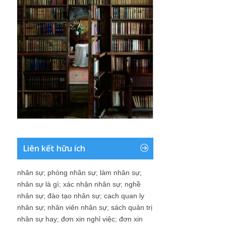
Liên kết hữu ích
nhân sự
;
phòng nhân sự
;
làm nhân sự
;
nhân sự là gì
;
xác nhận nhân sự
;
nghề
nhân sự
;
đào tạo nhân sự
;
cach quan ly
nhân sự
;
nhân viên nhân sự
;
sách quản trị
nhân sự hay
;
đơn xin nghỉ việc
;
đơn xin