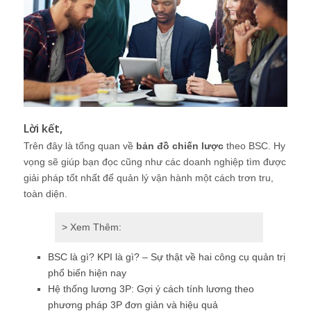
Lời kết,
Trên đây là tổng quan về
bản đồ chiến lược
theo BSC. Hy
vọng sẽ giúp bạn đọc cũng như các doanh nghiệp tìm được
giải pháp tốt nhất để quản lý vận hành một cách trơn tru,
toàn diện.
> Xem Thêm:
BSC là gì? KPI là gì? – Sự thật về hai công cụ quản trị
phổ biến hiện nay
Hệ thống lương 3P: Gợi ý cách tính lương theo
phương pháp 3P đơn giản và hiệu quả
áp dụng bsc
bản đồ chiến lược BSC
Bản đồ chiến lược theo BSC
Bộ tài liệu BSC - KPI
BSC
bsc kpi
cấu trúc bsc
khóa học bsc và kpi