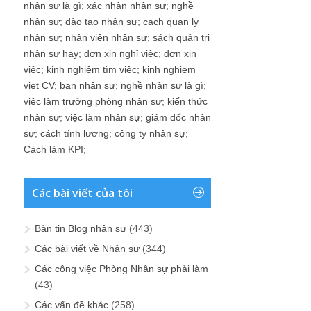
nhân sự
;
việc làm nhân sự
;
giám đốc nhân
sự
;
cách tính lương
;
công ty nhân sự
;
Cách làm KPI
;
Các bài viết của tôi
Bản tin Blog nhân sự
(443)
Các bài viết về Nhân sự
(344)
Các công việc Phòng Nhân sự phải làm
(43)
Các vấn đề khác
(258)
Cách thức tăng thu nhập trong nghề
Nhân sự
(31)
Cách viết đơn xin thôi việc
(17)
Chiến lược nhân sự
(51)
Dạy – Chuyện 3Đ – Đánh giá, Đào tạo,
Động lực
(470)