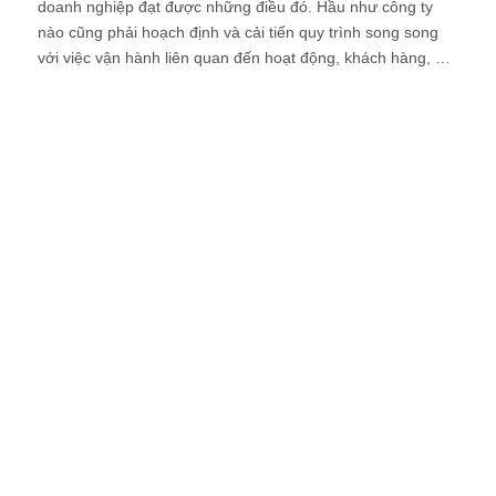
doanh nghiệp đạt được những điều đó. Hầu như công ty
nào cũng phải hoạch định và cải tiến quy trình song song
với việc vận hành liên quan đến hoạt động, khách hàng, …
Điều này sẽ giúp doanh nghiệp:
Thúc đẩy tăng trưởng thông qua đổi mới và mở rộng
thị trường.
Nâng cao giá trị khách hàng.
Hợp tác tốt với các bên liên quan.