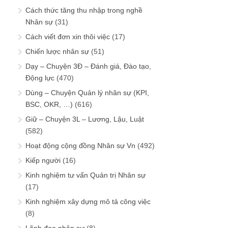
Dùng – Chuyện Quản lý nhân sự (KPI,
BSC, OKR, …)
(616)
Giữ – Chuyện 3L – Lương, Lậu, Luật
(582)
Hoạt động cộng đồng Nhân sự Vn
(492)
Kiếp người
(16)
Kinh nghiệm tư vấn Quản trị Nhân sự
(17)
Kinh nghiệm xây dựng mô tả công việc
(8)
Lãnh đạo nhân sự
(8)
Lương thưởng và đãi ngộ
(112)
Pháp chế – Quan hệ lao động
(136)
Phát triển – đào tạo nhân sự nhân lực
(56)
Quản trị tri thức – Knowledge
Management
(19)