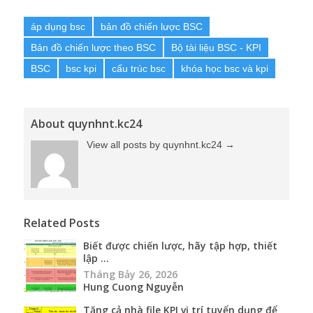
About quynhnt.kc24
View all posts by quynhnt.kc24
→
Related Posts
Biết được chiến lược, hãy tập hợp, thiết
lập ...
Tháng Bảy 26, 2026
Hung Cuong Nguyễn
Tặng cả nhà file KPI vị trí tuyển dụng để
tha...
Tháng Tám 26, 2025
Hung Cuong Nguyễn
Khóa học BSC & KPI online chất lượng
202...
Tháng Tư 29, 2025
quynhnt.kc24