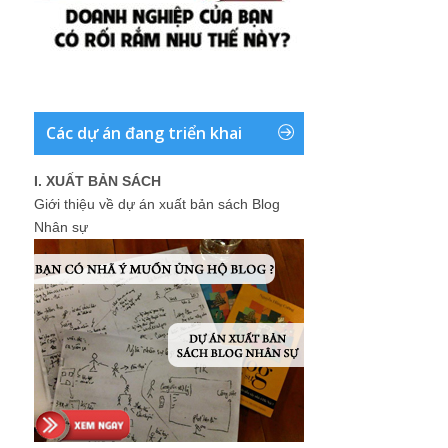
I. XUẤT BẢN SÁCH
Giới thiệu về dự án xuất bản sách Blog
Nhân sự
II. CHƯƠNG TRÌNH ĐÀO TẠO MIỄN PHÍ
1.
Các chương trình đào tạo miễn phí
đang có trên blog: daotaonhansu.net
(Nghề Nhân sự, Sinh viên thực tập, Nâng
cao thu nhập ...)
2.
Ví dụ thực tế trả lời cho câu hỏi: "Làm
nhân sự có giàu được không ?"