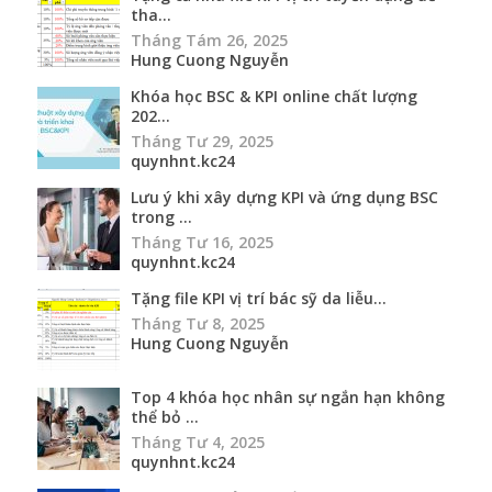
Lưu ý khi xây dựng KPI và ứng dụng BSC
trong ...
Tháng Tư 16, 2025
quynhnt.kc24
Tặng file KPI vị trí bác sỹ da liễu...
Tháng Tư 8, 2025
Hung Cuong Nguyễn
Top 4 khóa học nhân sự ngắn hạn không
thể bỏ ...
Tháng Tư 4, 2025
quynhnt.kc24
Học nhân sự ở đâu tốt? Top 4 khóa học
online ...
Tháng Ba 25, 2025
quynhnt.kc24
Bộ tiêu chí (chỉ tiêu) đánh giá nhân viên
bán...
Tháng Hai 21, 2025
quynhnt.kc24