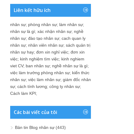
Liên kết hữu ích
nhân sự
;
phòng nhân sự
;
làm nhân sự
;
nhân sự là gì
;
xác nhận nhân sự
;
nghề
nhân sự
;
đào tạo nhân sự
;
cach quan ly
nhân sự
;
nhân viên nhân sự
;
sách quản trị
nhân sự hay
;
đơn xin nghỉ việc
;
đơn xin
việc
;
kinh nghiệm tìm việc
;
kinh nghiem
viet CV
;
ban nhân sự
;
nghề nhân sự là gì
;
việc làm trưởng phòng nhân sự
;
kiến thức
nhân sự
;
việc làm nhân sự
;
giám đốc nhân
sự
;
cách tính lương
;
công ty nhân sự
;
Cách làm KPI
;
Các bài viết của tôi
Bản tin Blog nhân sự
(443)