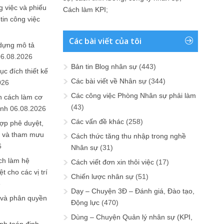
 việc và phiếu
Cách làm KPI
;
tin công việc
Các bài viết của tôi
 dựng mô tả
06.08.2026
Bản tin Blog nhân sự
(443)
ục đích thiết kế
Các bài viết về Nhân sự
(344)
026
Các công việc Phòng Nhân sự phải làm
n cách làm cơ
(43)
anh
06.08.2026
Các vấn đề khác
(258)
ợp phê duyệt,
in và tham mưu
Cách thức tăng thu nhập trong nghề
6
Nhân sự
(31)
ch làm hệ
Cách viết đơn xin thôi việc
(17)
t cho các vị trí
Chiến lược nhân sự
(51)
6
Dạy – Chuyện 3Đ – Đánh giá, Đào tạo,
 và phân quyền
Động lực
(470)
Dùng – Chuyện Quản lý nhân sự (KPI,