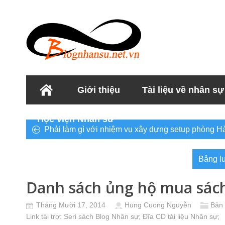
Giới thiệu
Tài liệu về nhân sự
Học viện Nhân sư
Phải làm gì với nhiệm vụ xây dựng setup phòng H
Bảng l
Danh sách ủng hộ mua sác
Tháng Mười 17, 2014
Hung Cuong Nguyễn
Bản 
Link tài trợ:
Seri sách Blog Nhân sự
; Đĩa CD
tài liệu Nhân sự
;