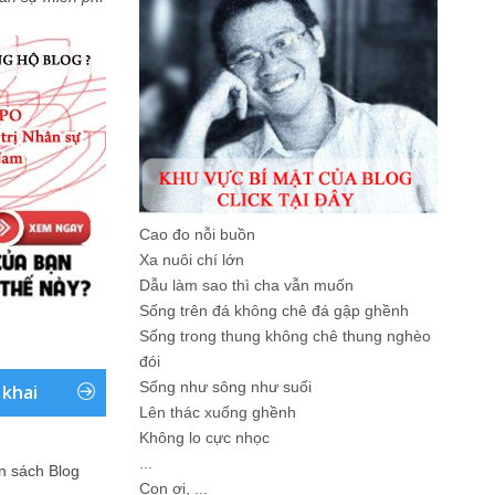
Cao đo nỗi buồn
Xa nuôi chí lớn
Dẫu làm sao thì cha vẫn muốn
Sống trên đá không chê đá gập ghềnh
Sống trong thung không chê thung nghèo
đói
Sống như sông như suối
 khai
Lên thác xuống ghềnh
Không lo cực nhọc
...
ản sách Blog
Con ơi, ...