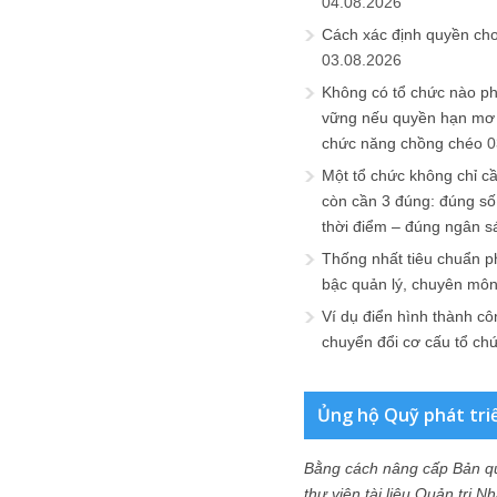
04.08.2026
Cách xác định quyền ch
03.08.2026
Không có tổ chức nào ph
vững nếu quyền hạn mơ h
chức năng chồng chéo
0
Một tổ chức không chỉ c
còn cần 3 đúng: đúng số
thời điểm – đúng ngân s
Thống nhất tiêu chuẩn p
bậc quản lý, chuyên mô
Ví dụ điển hình thành cô
chuyển đổi cơ cấu tổ ch
Ủng hộ Quỹ phát tri
Bằng cách nâng cấp Bản q
thư viện tài liệu Quản trị 