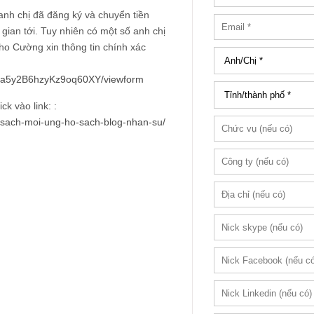
anh chị đã đăng ký và chuyển tiền
ian tới. Tuy nhiên có một số anh chị
cho Cường xin thông tin chính xác
lLa5y2B6hzyKz9oq60XY/viewform
ck vào link: :
n-sach-moi-ung-ho-sach-blog-nhan-su/