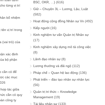
ính toán định
BSC, OKR, …)
(616)
ho từng vị trí
Giữ – Chuyện 3L – Lương, Lậu, Luật
(582)
phân bổ nhiệm
Hoạt động cộng đồng Nhân sự Vn
(492)
Kiếp người
(16)
tên vị trí trong
Kinh nghiệm tư vấn Quản trị Nhân sự
(17)
 (vai trò) của
Kinh nghiệm xây dựng mô tả công việc
(8)
hận xác định
Lãnh đạo nhân sự
(8)
của bộ phận
Lương thưởng và đãi ngộ
(112)
 cần có để
Pháp chế – Quan hệ lao động
(136)
ược các mục
Phát triển – đào tạo nhân sự nhân lực
2026
(56)
 hợp tác giữa
Quản trị tri thức – Knowledge
chức cần có quy
Management
(19)
oàn công ty
Tài liệu nhân sự
(133)