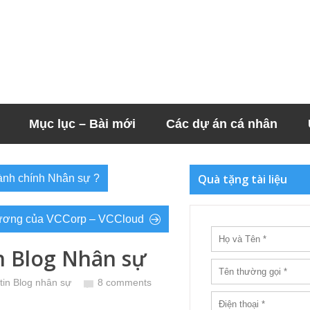
Mục lục – Bài mới
Các dự án cá nhân
Quà tặng tài liệu
ành chính Nhân sự ?
ương của VCCorp – VCCloud
h Blog Nhân sự
tin Blog nhân sự
8 comments