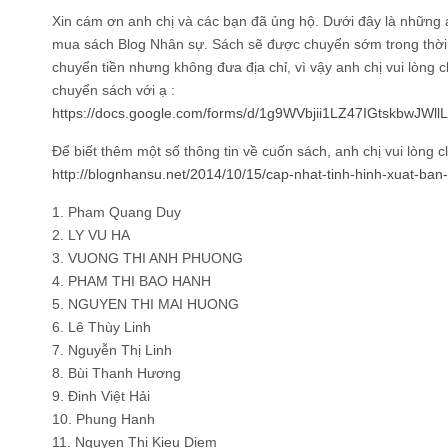
Xin cám ơn anh chị và các bạn đã ủng hộ. Dưới đây là những 
mua sách Blog Nhân sự. Sách sẽ được chuyển sớm trong thời g
chuyển tiền nhưng không đưa địa chỉ, vì vậy anh chị vui lòng 
chuyển sách với ạ :
https://docs.google.com/forms/d/1g9WVbjii1LZ47IGtskbwJWl
Để biết thêm một số thông tin về cuốn sách, anh chị vui lòng cli
http://blognhansu.net/2014/10/15/cap-nhat-tinh-hinh-xuat-ba
1. Pham Quang Duy
2. LY VU HA
3. VUONG THI ANH PHUONG
4. PHAM THI BAO HANH
5. NGUYEN THI MAI HUONG
6. Lê Thùy Linh
7. Nguyễn Thị Linh
8. Bùi Thanh Hương
9. Đinh Việt Hải
10. Phung Hanh
11. Nguyen Thi Kieu Diem