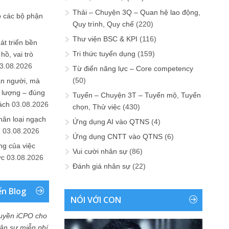
Thải – Chuyện 3Q – Quan hệ lao động,
o các bộ phận
Quy trình, Quy chế
(220)
Thư viện BSC & KPI
(116)
át triển bền
Tri thức tuyển dụng
(159)
ồ, vai trò
3.08.2026
Từ điển năng lực – Core competency
(50)
ần người, mà
 lượng – đúng
Tuyển – Chuyện 3T – Tuyển mộ, Tuyển
ách
03.08.2026
chọn, Thử việc
(430)
hân loại ngạch
Ứng dụng AI vào QTNS
(4)
n
03.08.2026
Ứng dụng CNTT vào QTNS
(6)
ng của việc
Vui cười nhân sự
(86)
ức
03.08.2026
Đánh giá nhân sự
(22)
ển Blog
NÓI VỚI CON
uyền iCPO cho
Nhân sự miễn phí