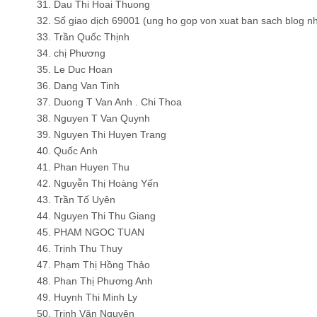
31. Dau Thi Hoai Thuong
32. Số giao dịch 69001 (ung ho gop von xuat ban sach blog n
33. Trần Quốc Thịnh
34. chị Phương
35. Le Duc Hoan
36. Dang Van Tinh
37. Duong T Van Anh . Chi Thoa
38. Nguyen T Van Quynh
39. Nguyen Thi Huyen Trang
40. Quốc Anh
41. Phan Huyen Thu
42. Nguyễn Thị Hoàng Yến
43. Trần Tố Uyên
44. Nguyen Thi Thu Giang
45. PHAM NGOC TUAN
46. Trịnh Thu Thuy
47. Phạm Thị Hồng Thảo
48. Phan Thị Phương Anh
49. Huynh Thi Minh Ly
50. Trịnh Văn Nguyên