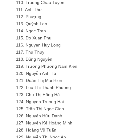
110. Truong Chau Tuyen
111. Anh Thư
112. Phượng
113. Quỳnh Lan
114. Ngoc Tran
115. Do Xuan Phu
116. Nguyen Huy Long
117. Thu Thuy
118. Dũng Nguyễn
119. Trương Phương Nam Kiên
120. Nguyễn Anh Tú
121. Đoàn Thị Mai Hiên
122. Luu Thi Thanh Phuong
123. Chu Thị Hồng Hà
124. Nguyen Truong Hai
125. Trần Thị Ngọc Giao
126. Nguyễn Hữu Danh
127. Nguyễn Kế Hoàng Minh
128. Hoàng Vũ Tuấn
129. Nguyễn Thị Ngọc An