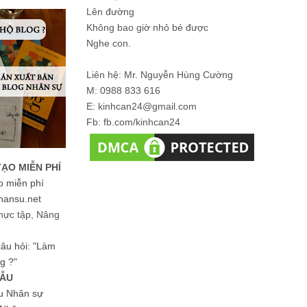
Lên đường
Không bao giờ nhỏ bé được
Nghe con.
Liên hệ: Mr. Nguyễn Hùng Cường
M: 0988 833 616
E: kinhcan24@gmail.com
Fb: fb.com/kinhcan24
TẠO MIỄN PHÍ
o miễn phí
hansu.net
hực tập, Nâng
 câu hỏi: "Làm
g ?"
MẪU
ệu Nhân sự