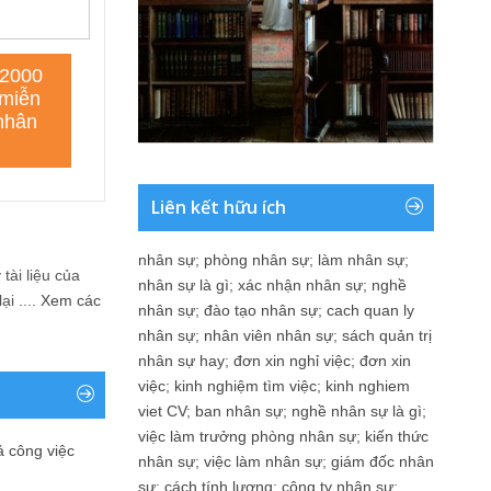
Liên kết hữu ích
nhân sự
;
phòng nhân sự
;
làm nhân sự
;
tài liệu của
nhân sự là gì
;
xác nhận nhân sự
;
nghề
i ....
Xem các
nhân sự
;
đào tạo nhân sự
;
cach quan ly
nhân sự
;
nhân viên nhân sự
;
sách quản trị
nhân sự hay
;
đơn xin nghỉ việc
;
đơn xin
việc
;
kinh nghiệm tìm việc
;
kinh nghiem
viet CV
;
ban nhân sự
;
nghề nhân sự là gì
;
việc làm trưởng phòng nhân sự
;
kiến thức
ả công việc
nhân sự
;
việc làm nhân sự
;
giám đốc nhân
sự
;
cách tính lương
;
công ty nhân sự
;