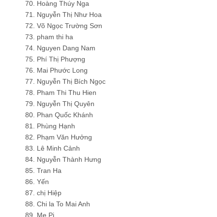
70. Hoàng Thúy Nga
71. Nguyễn Thị Như Hoa
72. Võ Ngọc Trường Sơn
73. pham thi ha
74. Nguyen Dang Nam
75. Phí Thị Phượng
76. Mai Phước Long
77. Nguyễn Thị Bích Ngọc
78. Pham Thi Thu Hien
79. Nguyễn Thị Quyên
80. Phan Quốc Khánh
81. Phùng Hạnh
82. Phạm Văn Hưởng
83. Lê Minh Cảnh
84. Nguyễn Thành Hưng
85. Tran Ha
86. Yến
87. chị Hiệp
88. Chi la To Mai Anh
89. Mẹ Pi