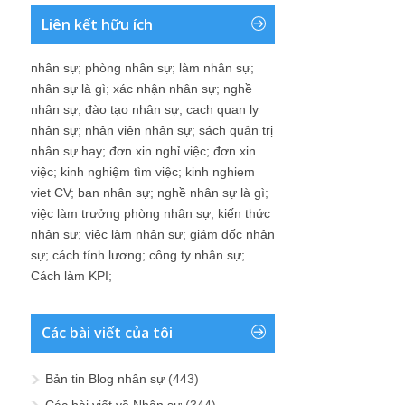
Liên kết hữu ích
nhân sự
;
phòng nhân sự
;
làm nhân sự
;
nhân sự là gì
;
xác nhận nhân sự
;
nghề
nhân sự
;
đào tạo nhân sự
;
cach quan ly
nhân sự
;
nhân viên nhân sự
;
sách quản trị
nhân sự hay
;
đơn xin nghỉ việc
;
đơn xin
việc
;
kinh nghiệm tìm việc
;
kinh nghiem
viet CV
;
ban nhân sự
;
nghề nhân sự là gì
;
việc làm trưởng phòng nhân sự
;
kiến thức
nhân sự
;
việc làm nhân sự
;
giám đốc nhân
sự
;
cách tính lương
;
công ty nhân sự
;
Cách làm KPI
;
Các bài viết của tôi
Bản tin Blog nhân sự
(443)
Các bài viết về Nhân sự
(344)