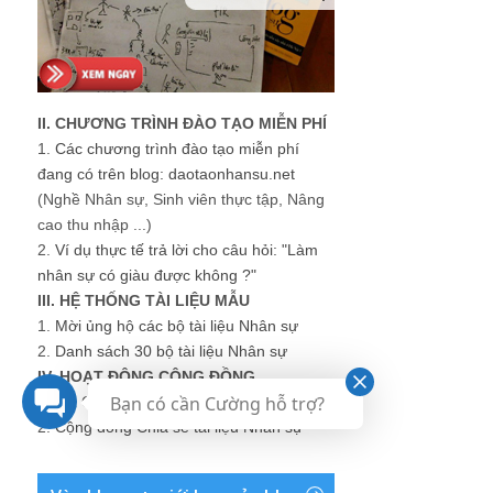
II. CHƯƠNG TRÌNH ĐÀO TẠO MIỄN PHÍ
1.
Các chương trình đào tạo miễn phí
đang có trên blog: daotaonhansu.net
(Nghề Nhân sự, Sinh viên thực tập, Nâng
cao thu nhập ...)
2.
Ví dụ thực tế trả lời cho câu hỏi: "Làm
nhân sự có giàu được không ?"
III. HỆ THỐNG TÀI LIỆU MẪU
1.
Mời ủng hộ các bộ tài liệu Nhân sự
2.
Danh sách 30 bộ tài liệu Nhân sự
IV. HOẠT ĐỘNG CỘNG ĐỒNG
Bạn có cần Cường hỗ trợ?
1.
HR Groups - Các nhóm Nhân sự
2.
Cộng đồng Chia sẻ tài liệu Nhân sự