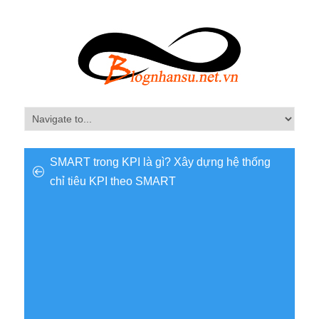
SMART trong KPI là gì? Xây dựng hệ thống
chỉ tiêu KPI theo SMART