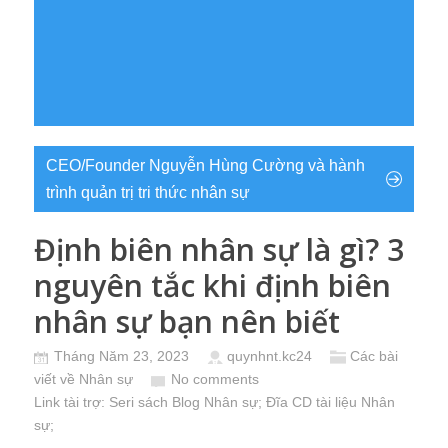
CEO/Founder Nguyễn Hùng Cường và hành
trình quản trị tri thức nhân sự
Định biên nhân sự là gì? 3
nguyên tắc khi định biên
nhân sự bạn nên biết
Tháng Năm 23, 2023
quynhnt.kc24
Các bài
viết về Nhân sự
No comments
Link tài trợ:
Seri sách Blog Nhân sự
; Đĩa CD
tài liệu Nhân
sự
;