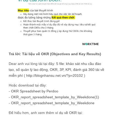
Trả lời: Tài liệu về OKR (Objectives and Key Results)
Dear anh vui lòng tải tại đây:
5 file: khảo sát nhu cầu đào
tạo, sổ quản lý lao động, OKR, 3P, KPI, đánh giá 360 tải về
miễn phí
(
http://blognhansu.net.vn/?p=20102
)
Hoặc download tại đây:
-
OKR Spreadsheet by Perdoo
-
OKR_report_spreadsheet_template_by_Weekdone(1)
-
OKR_report_spreadsheet_template_by_Weekdone
Để hiểu hơn, anh xem thêm
ví dụ về OKR
tại: