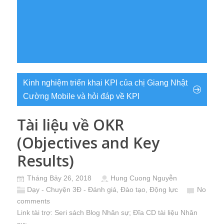
Kinh nghiệm triển khai KPI của chị Giang Nhật
Cường Mobile và hỏi đáp về KPI
Tài liệu về OKR
(Objectives and Key
Results)
Tháng Bảy 26, 2018
Hung Cuong Nguyễn
Dạy - Chuyện 3Đ - Đánh giá, Đào tạo, Động lực
No
comments
Link tài trợ:
Seri sách Blog Nhân sự
; Đĩa CD
tài liệu Nhân