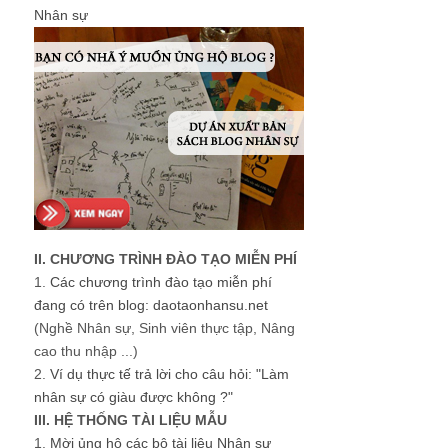
Nhân sự
II. CHƯƠNG TRÌNH ĐÀO TẠO MIỄN PHÍ
1.
Các chương trình đào tạo miễn phí
đang có trên blog: daotaonhansu.net
(Nghề Nhân sự, Sinh viên thực tập, Nâng
cao thu nhập ...)
2.
Ví dụ thực tế trả lời cho câu hỏi: "Làm
nhân sự có giàu được không ?"
III. HỆ THỐNG TÀI LIỆU MẪU
1.
Mời ủng hộ các bộ tài liệu Nhân sự