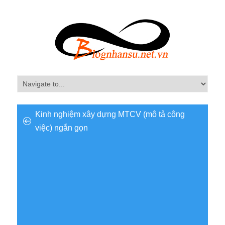
Kinh nghiệm xây dựng MTCV (mô tả công
việc) ngắn gọn