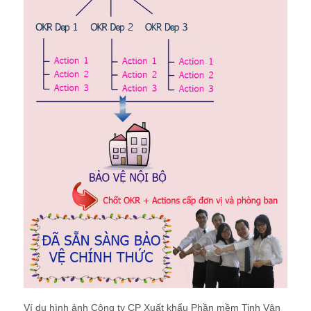
Ví dụ hình ảnh Công ty CP Xuất khẩu Phần mềm Tinh Vân