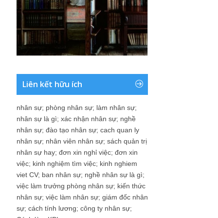
Liên kết hữu ích
nhân sự
;
phòng nhân sự
;
làm nhân sự
;
nhân sự là gì
;
xác nhận nhân sự
;
nghề
nhân sự
;
đào tạo nhân sự
;
cach quan ly
nhân sự
;
nhân viên nhân sự
;
sách quản trị
nhân sự hay
;
đơn xin nghỉ việc
;
đơn xin
việc
;
kinh nghiệm tìm việc
;
kinh nghiem
viet CV
;
ban nhân sự
;
nghề nhân sự là gì
;
việc làm trưởng phòng nhân sự
;
kiến thức
nhân sự
;
việc làm nhân sự
;
giám đốc nhân
sự
;
cách tính lương
;
công ty nhân sự
;