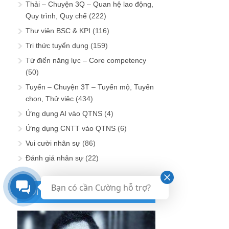
Thải – Chuyện 3Q – Quan hệ lao động,
Quy trình, Quy chế
(222)
Thư viện BSC & KPI
(116)
Tri thức tuyển dụng
(159)
Từ điển năng lực – Core competency
(50)
Tuyển – Chuyện 3T – Tuyển mộ, Tuyển
chọn, Thử việc
(434)
Ứng dụng AI vào QTNS
(4)
Ứng dụng CNTT vào QTNS
(6)
Vui cười nhân sự
(86)
Đánh giá nhân sự
(22)
Bạn có cần Cường hỗ trợ?
NÓI VỚI CON