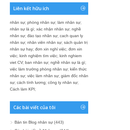
Liên kết hữu ích
nhân sự
;
phòng nhân sự
;
làm nhân sự
;
nhân sự là gì
;
xác nhận nhân sự
;
nghề
nhân sự
;
đào tạo nhân sự
;
cach quan ly
nhân sự
;
nhân viên nhân sự
;
sách quản trị
nhân sự hay
;
đơn xin nghỉ việc
;
đơn xin
việc
;
kinh nghiệm tìm việc
;
kinh nghiem
viet CV
;
ban nhân sự
;
nghề nhân sự là gì
;
việc làm trưởng phòng nhân sự
;
kiến thức
nhân sự
;
việc làm nhân sự
;
giám đốc nhân
sự
;
cách tính lương
;
công ty nhân sự
;
Cách làm KPI
;
Các bài viết của tôi
Bản tin Blog nhân sự
(443)