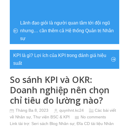
Lãnh đạo giỏi là người quan tâm tới đội ngũ
nhưng… cần thêm cả Hệ thống Quản trị Nhân
sự
KPI là gì? Lợi ích của KPI trong đánh giá hiệu
suất
So sánh KPI và OKR:
Doanh nghiệp nên chọn
chỉ tiêu đo lường nào?
Tháng Ba 8, 2023
quynhnt.kc24
Các bài viết
về Nhân sự
,
Thư viện BSC & KPI
No comments
Link tài trợ:
Seri sách Blog Nhân sự
; Đĩa CD
tài liệu Nhân