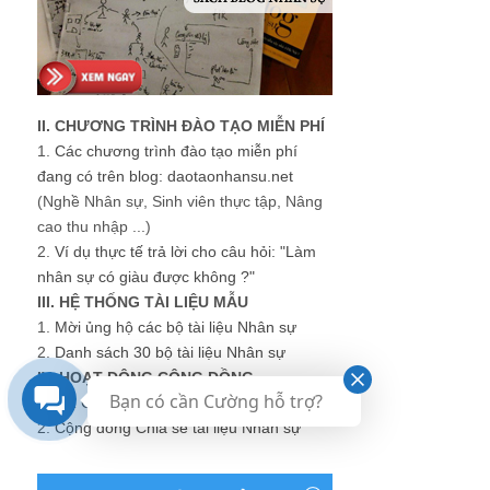
II. CHƯƠNG TRÌNH ĐÀO TẠO MIỄN PHÍ
1.
Các chương trình đào tạo miễn phí
đang có trên blog: daotaonhansu.net
(Nghề Nhân sự, Sinh viên thực tập, Nâng
cao thu nhập ...)
2.
Ví dụ thực tế trả lời cho câu hỏi: "Làm
nhân sự có giàu được không ?"
III. HỆ THỐNG TÀI LIỆU MẪU
1.
Mời ủng hộ các bộ tài liệu Nhân sự
2.
Danh sách 30 bộ tài liệu Nhân sự
IV. HOẠT ĐỘNG CỘNG ĐỒNG
Bạn có cần Cường hỗ trợ?
1.
HR Groups - Các nhóm Nhân sự
2.
Cộng đồng Chia sẻ tài liệu Nhân sự