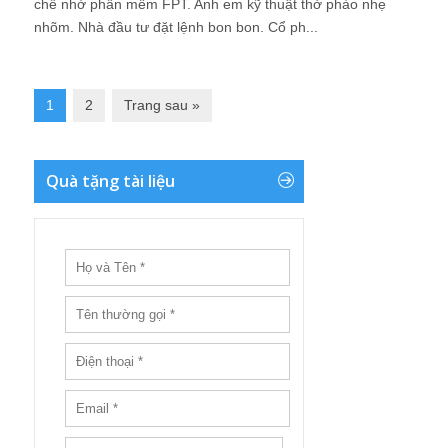
chế nhờ phần mềm FPT. Anh em kỹ thuật thở phào nhẹ
nhõm. Nhà đầu tư đặt lệnh bon bon. Cổ ph...
1
2
Trang sau »
Quà tặng tài liệu