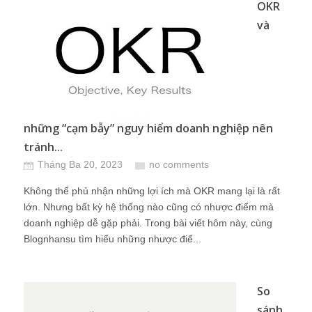
OKR
và
những “cạm bẫy” nguy hiểm doanh nghiệp nên
tránh...
Tháng Ba 20, 2023
no comments
Không thể phủ nhận những lợi ích mà OKR mang lại là rất
lớn. Nhưng bất kỳ hệ thống nào cũng có nhược điểm mà
doanh nghiệp dễ gặp phải. Trong bài viết hôm này, cùng
Blognhansu tìm hiểu những nhược điể...
So
sánh