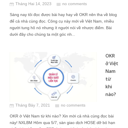
Tháng Hai 14, 2023
no comments
Sáng nay tôi đọc được bài hay hay về OKR nên tha về blog
để cả nhà cùng đọc. Công cụ này mới về Việt Nam, nhiều
người tung hô nó nhưng ít người nói về nhược điểm. Bài
dưới đây cho chúng ta một góc nh...
OKR
ở Việt
Nam
từ
khi
nào?
Tháng Bảy 7, 2021
no comments
OKR ở Việt Nam từ khi nào? Xin mời cả nhà cùng đọc bài
này! NXLBM Hôm qua 5/7, sàn giao dịch HOSE dỡ bỏ hạn