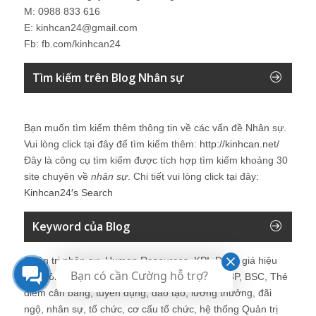
M: 0988 833 616
E: kinhcan24@gmail.com
Fb: fb.com/kinhcan24
Tìm kiếm trên Blog Nhân sự
Bạn muốn tìm kiếm thêm thông tin về các vấn đề
Nhân sự
.
Vui lòng click tại đây để tìm kiếm thêm:
http://kinhcan.net/
Đây là công cụ tìm kiếm được tích hợp tìm kiếm khoảng 30
site chuyên về
nhân sự
. Chi tiết vui lòng click tại đây:
Kinhcan24′s Search
Keyword của Blog
Quản trị nhân sự, Human Resources, KPI, Đánh giá hiệu
Bạn có cần Cường hỗ trợ?
quả công việc, chính sách lương, CnB, lương 3P, BSC, Thẻ
điểm cân bằng, tuyển dụng, đào tạo, lương thưởng, đãi
ngộ, nhân sự, tổ chức, cơ cấu tổ chức, hệ thống Quản trị