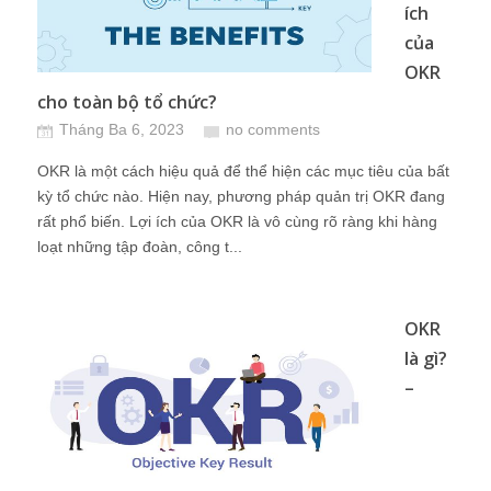
ích
của
OKR
cho toàn bộ tổ chức?
Tháng Ba 6, 2023
no comments
OKR là một cách hiệu quả để thể hiện các mục tiêu của bất
kỳ tổ chức nào. Hiện nay, phương pháp quản trị OKR đang
rất phổ biến. Lợi ích của OKR là vô cùng rõ ràng khi hàng
loạt những tập đoàn, công t...
OKR
là gì?
–