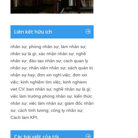
Liên kết hữu ích
nhân sự
;
phòng nhân sự
;
làm nhân sự
;
nhân sự là gì
;
xác nhận nhân sự
;
nghề
nhân sự
;
đào tạo nhân sự
;
cach quan ly
nhân sự
;
nhân viên nhân sự
;
sách quản trị
nhân sự hay
;
đơn xin nghỉ việc
;
đơn xin
việc
;
kinh nghiệm tìm việc
;
kinh nghiem
viet CV
;
ban nhân sự
;
nghề nhân sự là gì
;
việc làm trưởng phòng nhân sự
;
kiến thức
nhân sự
;
việc làm nhân sự
;
giám đốc nhân
sự
;
cách tính lương
;
công ty nhân sự
;
Cách làm KPI
;
Các bài viết của tôi