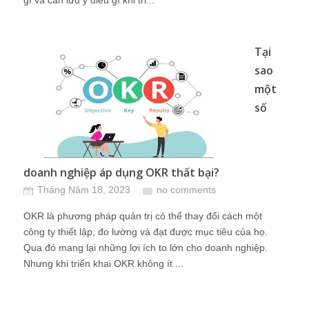
gì và cần lưu ý điều gì khi tri...
Tại
sao
một
số
doanh nghiệp áp dụng OKR thất bại?
Tháng Năm 18, 2023
no comments
OKR là phương pháp quản trị có thể thay đổi cách một
công ty thiết lập, đo lường và đạt được mục tiêu của họ.
Qua đó mang lại những lợi ích to lớn cho doanh nghiệp.
Nhưng khi triển khai OKR không ít ...