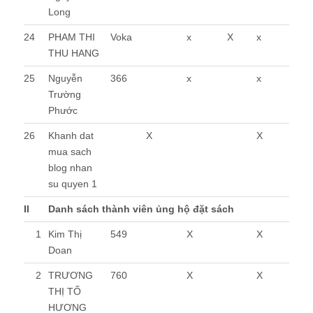
Long
24
PHAM THI
Voka
x
X
x
THU HANG
25
Nguyễn
366
x
x
Trường
Phước
26
Khanh dat
X
X
mua sach
blog nhan
su quyen 1
II
Danh sách thành viên ủng hộ đặt sách
1
Kim Thị
549
X
X
Doan
2
TRƯƠNG
760
X
X
THỊ TỐ
HƯƠNG