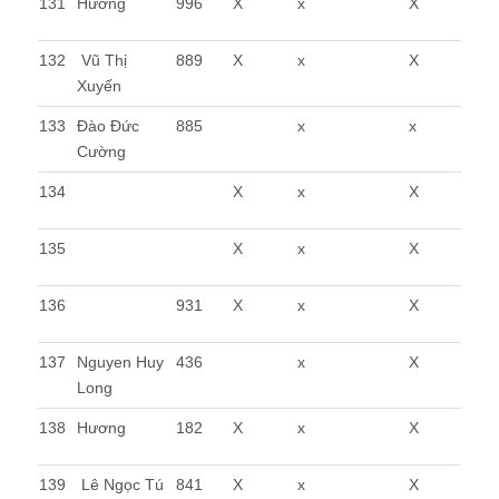
131
Hương
996
X
x
X
132
Vũ Thị
889
X
x
X
Xuyến
133
Đào Đức
885
x
x
Cường
134
X
x
X
135
X
x
X
136
931
X
x
X
137
Nguyen Huy
436
x
X
Long
138
Hương
182
X
x
X
139
Lê Ngọc Tú
841
X
x
X