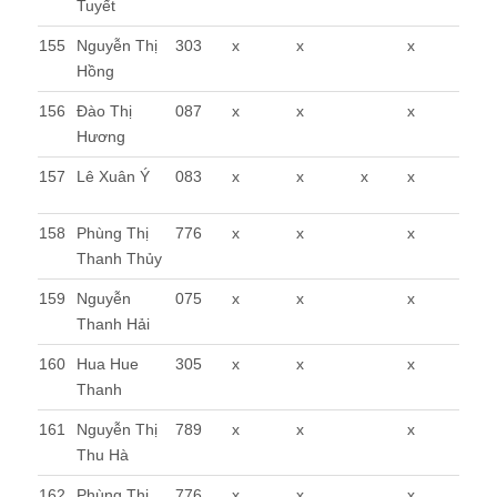
Tuyết
155
Nguyễn Thị
303
x
x
x
Hồng
156
Đào Thị
087
x
x
x
Hương
157
Lê Xuân Ý
083
x
x
x
x
158
Phùng Thị
776
x
x
x
Thanh Thủy
159
Nguyễn
075
x
x
x
Thanh Hải
160
Hua Hue
305
x
x
x
Thanh
161
Nguyễn Thị
789
x
x
x
Thu Hà
162
Phùng Thị
776
x
x
x