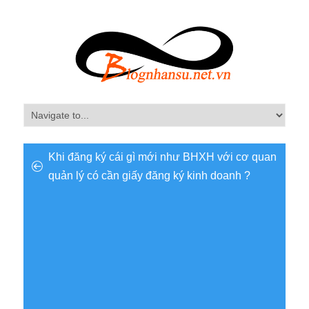
Khi đăng ký cái gì mới như BHXH với cơ quan
quản lý có cần giấy đăng ký kinh doanh ?