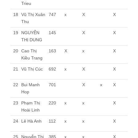
Trieu
18
Vũ Thị Xuân
747
x
X
X
Thu
19
NGUYỄN
145
X
X
THỊ DUNG
20
Cao Thị
163
X
x
X
Kiều Trang
21
Vũ Thị Cúc
692
x
X
X
22
Bui Manh
701
X
x
X
Hop
23
Phạm Thị
220
x
x
X
Hoài Linh
24
Lê Hà Anh
112
x
x
X
25
Nguyễn Thị
385
x
x
X