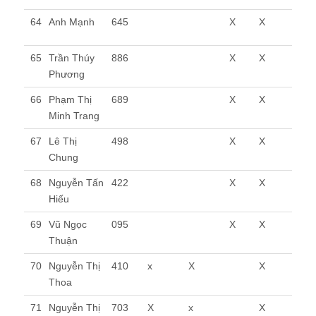
64
Anh Mạnh
645
X
X
65
Trần Thúy
886
X
X
Phương
66
Phạm Thị
689
X
X
Minh Trang
67
Lê Thị
498
X
X
Chung
68
Nguyễn Tấn
422
X
X
Hiếu
69
Vũ Ngọc
095
X
X
Thuận
70
Nguyễn Thị
410
x
X
X
Thoa
71
Nguyễn Thị
703
X
x
X