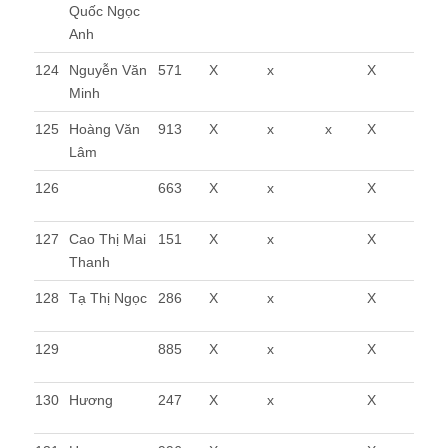
Quốc Ngọc
Anh
124
Nguyễn Văn
571
X
x
X
Minh
125
Hoàng Văn
913
X
x
x
X
Lâm
126
663
X
x
X
127
Cao Thị Mai
151
X
x
X
Thanh
128
Tạ Thị Ngọc
286
X
x
X
129
885
X
x
X
130
Hương
247
X
x
X