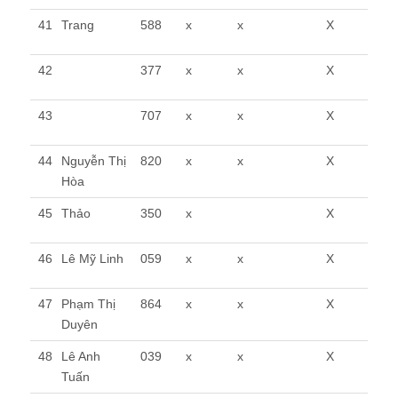
41
Trang
588
x
x
X
42
377
x
x
X
43
707
x
x
X
44
Nguyễn Thị
820
x
x
X
Hòa
45
Thảo
350
x
X
46
Lê Mỹ Linh
059
x
x
X
47
Phạm Thị
864
x
x
X
Duyên
48
Lê Anh
039
x
x
X
Tuấn