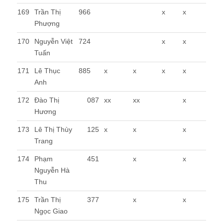
169
Trần Thị
966
x
x
Phượng
170
Nguyễn Việt
724
x
x
Tuấn
171
Lê Thục
885
x
x
x
x
Anh
172
Đào Thị
087
xx
xx
x
Hương
173
Lê Thị Thùy
125
x
x
x
Trang
174
Phạm
451
x
x
Nguyễn Hà
Thu
175
Trần Thị
377
x
x
Ngọc Giao