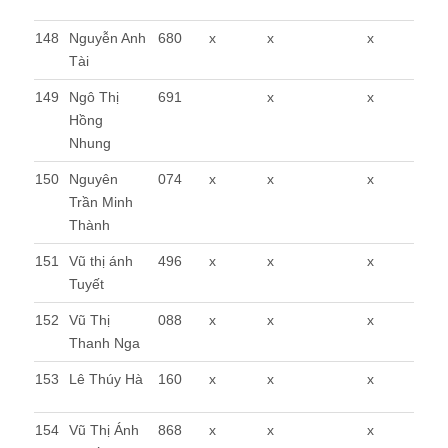
148
Nguyễn Anh
680
x
x
x
Tài
149
Ngô Thị
691
x
x
Hồng
Nhung
150
Nguyên
074
x
x
x
Trần Minh
Thành
151
Vũ thị ánh
496
x
x
x
Tuyết
152
Vũ Thị
088
x
x
x
Thanh Nga
153
Lê Thúy Hà
160
x
x
x
154
Vũ Thị Ánh
868
x
x
x