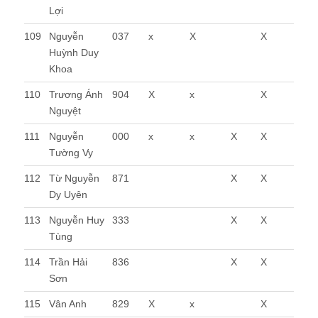
Lợi
109
Nguyễn
037
x
X
X
Huỳnh Duy
Khoa
110
Trương Ánh
904
X
x
X
Nguyệt
111
Nguyễn
000
x
x
X
X
Tường Vy
112
Từ Nguyễn
871
X
X
Dy Uyên
113
Nguyễn Huy
333
X
X
Tùng
114
Trần Hải
836
X
X
Sơn
115
Vân Anh
829
X
x
X