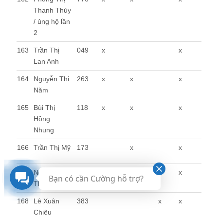
Thanh Thủy
/ ủng hộ lần
2
163
Trần Thị
049
x
x
Lan Anh
164
Nguyễn Thị
263
x
x
x
Năm
165
Bùi Thị
118
x
x
x
Hồng
Nhung
166
Trần Thị Mỹ
173
x
x
167
Nguyễn Thị
555
x
x
x
Bạn có cần Cường hỗ trợ?
Thu Hà
168
Lê Xuân
383
x
x
Chiêu