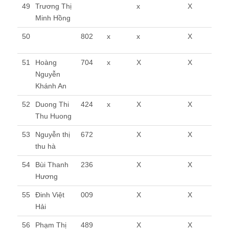
49
Trương Thị
x
X
Minh Hồng
50
802
x
x
X
51
Hoàng
704
x
X
X
Nguyễn
Khánh An
52
Duong Thi
424
x
X
X
Thu Huong
53
Nguyễn thị
672
X
X
thu hà
54
Bùi Thanh
236
X
X
Hương
55
Đinh Việt
009
X
X
Hải
56
Phạm Thị
489
X
X