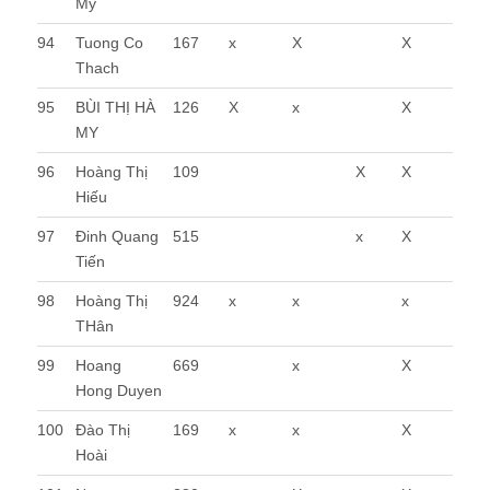
My
94
Tuong Co
167
x
X
X
Thach
95
BÙI THỊ HÀ
126
X
x
X
MY
96
Hoàng Thị
109
X
X
Hiếu
97
Đinh Quang
515
x
X
Tiến
98
Hoàng Thị
924
x
x
x
THân
99
Hoang
669
x
X
Hong Duyen
100
Đào Thị
169
x
x
X
Hoài