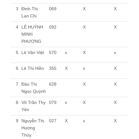
3
Đinh Thị
069
X
X
Lan Chi
4
LÊ HUỲNH
092
X
X
MINH
PHƯƠNG
5
Lê Văn Việt
570
x
X
x
6
Lê Thị Hiền
355
X
x
X
7
Đào Thị
628
X
X
Ngọc Quỳnh
8
Võ Trần Thy
079
x
X
X
Yên
9
Nguyễn Thị
027
X
x
X
Hương
Thủy