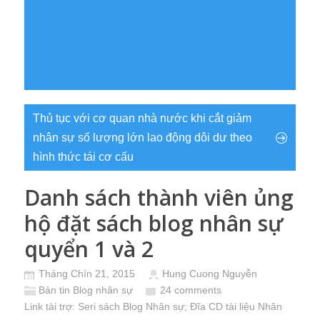
Thủ tục với cơ quan nhà nước khi cắt giảm
nhân sự số lượng lớn lao động dôi dư theo
hình thức tái cơ cấu
Danh sách thành viên ủng
hộ đặt sách blog nhân sự
quyển 1 và 2
Tháng Chín 21, 2015
Hung Cuong Nguyễn
Bản tin Blog nhân sự
24 comments
Link tài trợ:
Seri sách Blog Nhân sự
; Đĩa CD
tài liệu Nhân