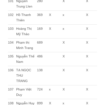
101
Nguyen
280
X
X
Trung LIen
102
Hồ Thanh
369
X
x
X
Thiên
103
Hoàng Thị
169
X
x
X
Mỹ Thảo
104
Phạm thị
689
X
X
Minh Trang
105
Nguyễn Thế
486
X
X
Nam
106
TẠ NGỌC
138
X
X
THU
TRANG
107
Phạm Việt
724
x
X
X
Duy
108
Nguyễn Huy
899
X
x
X