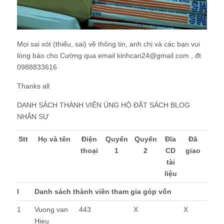
Mọi sai xót (thiếu, sai) về thông tin, anh chị và các bạn vui
lòng báo cho Cường qua email kinhcan24@gmail.com , đt
0988833616
Thanks all
DANH SÁCH THÀNH VIÊN ỦNG HỘ ĐẶT SÁCH BLOG
NHÂN SỰ
Stt
Họ và tên
Điện
Quyển
Quyển
Đĩa
Đã
thoại
1
2
CD
giao
tài
liệu
I
Danh sách thành viên tham gia góp vốn
1
Vuong van
443
X
X
Hieu