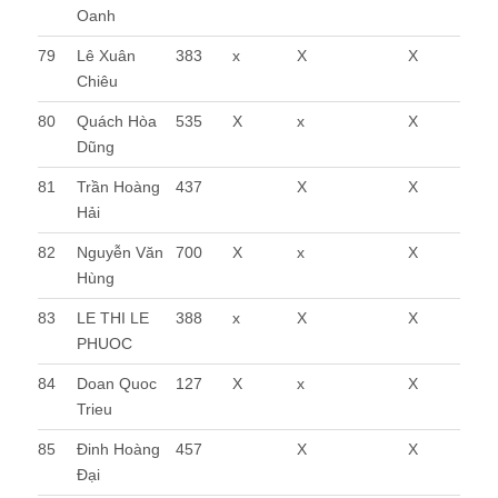
Oanh
79
Lê Xuân
383
x
X
X
Chiêu
80
Quách Hòa
535
X
x
X
Dũng
81
Trần Hoàng
437
X
X
Hải
82
Nguyễn Văn
700
X
x
X
Hùng
83
LE THI LE
388
x
X
X
PHUOC
84
Doan Quoc
127
X
x
X
Trieu
85
Đinh Hoàng
457
X
X
Đại