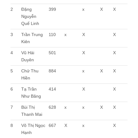
2
Đặng
399
x
X
X
Nguyễn
Quế Linh
3
Trần Trung
110
x
X
X
Kiên
4
Vũ Hải
501
X
X
Duyên
5
Chử Thu
884
x
X
X
Hiền
6
Tạ Trần
414
X
X
Như Băng
7
Bùi Thị
628
x
x
X
X
Thanh Mai
8
Võ Thị Ngọc
667
X
x
X
Hạnh