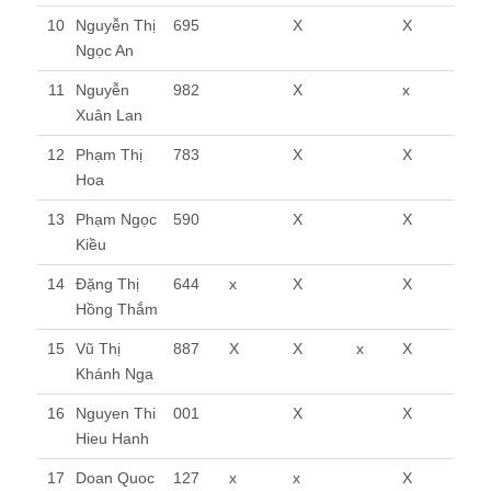
10
Nguyễn Thị
695
X
X
Ngọc An
11
Nguyễn
982
X
x
Xuân Lan
12
Phạm Thị
783
X
X
Hoa
13
Phạm Ngọc
590
X
X
Kiều
14
Đặng Thị
644
x
X
X
Hồng Thắm
15
Vũ Thị
887
X
X
x
X
Khánh Nga
16
Nguyen Thi
001
X
X
Hieu Hanh
17
Doan Quoc
127
x
x
X