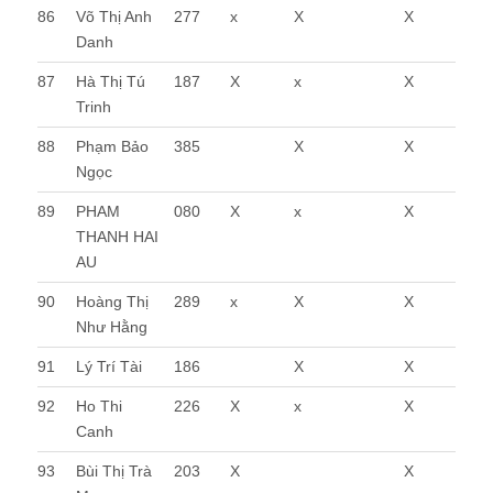
86
Võ Thị Anh
277
x
X
X
Danh
87
Hà Thị Tú
187
X
x
X
Trinh
88
Phạm Bảo
385
X
X
Ngọc
89
PHAM
080
X
x
X
THANH HAI
AU
90
Hoàng Thị
289
x
X
X
Như Hằng
91
Lý Trí Tài
186
X
X
92
Ho Thi
226
X
x
X
Canh
93
Bùi Thị Trà
203
X
X