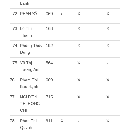
Lành
72
PHAN SỸ
069
x
X
X
73
Lê Thị
168
X
X
Thanh
74
Phùng Thùy
192
X
X
Dung
75
Vũ Thị
564
X
x
Tường Anh
76
Phạm Thị
069
X
X
Bảo Hạnh
77
NGUYEN
715
X
X
THI HONG
CHI
78
Phan Thi
911
X
x
X
Quynh