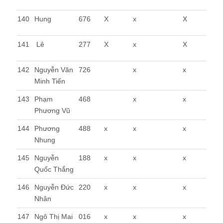
140
Hung
676
X
x
X
141
Lê
277
X
x
X
142
Nguyễn Văn
726
x
x
Minh Tiến
143
Phạm
468
x
x
Phương Vũ
144
Phương
488
x
x
x
Nhung
145
Nguyễn
188
x
x
x
Quốc Thắng
146
Nguyễn Đức
220
x
x
x
Nhân
147
Ngô Thị Mai
016
x
x
x