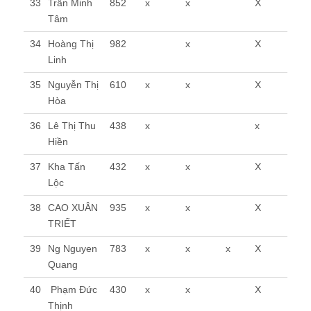
33
Trần Minh
852
x
x
X
Tâm
34
Hoàng Thị
982
x
X
Linh
35
Nguyễn Thị
610
x
x
X
Hòa
36
Lê Thị Thu
438
x
x
Hiền
37
Kha Tấn
432
x
x
X
Lộc
38
CAO XUÂN
935
x
x
X
TRIẾT
39
Ng Nguyen
783
x
x
x
X
Quang
40
Phạm Đức
430
x
x
X
Thịnh