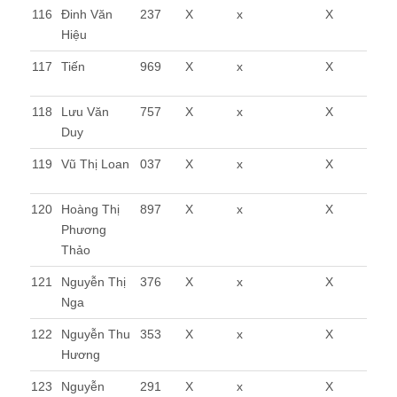
116
Đinh Văn
237
X
x
X
Hiệu
117
Tiến
969
X
x
X
118
Lưu Văn
757
X
x
X
Duy
119
Vũ Thị Loan
037
X
x
X
120
Hoàng Thị
897
X
x
X
Phương
Thảo
121
Nguyễn Thị
376
X
x
X
Nga
122
Nguyễn Thu
353
X
x
X
Hương
123
Nguyễn
291
X
x
X