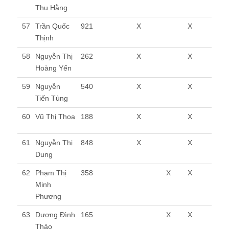
Thu Hằng
57
Trần Quốc
921
X
X
Thịnh
58
Nguyễn Thị
262
X
X
Hoàng Yến
59
Nguyễn
540
X
X
Tiến Tùng
60
Vũ Thị Thoa
188
X
X
61
Nguyễn Thị
848
X
X
Dung
62
Phạm Thị
358
X
X
Minh
Phương
63
Dương Đình
165
X
X
Thảo