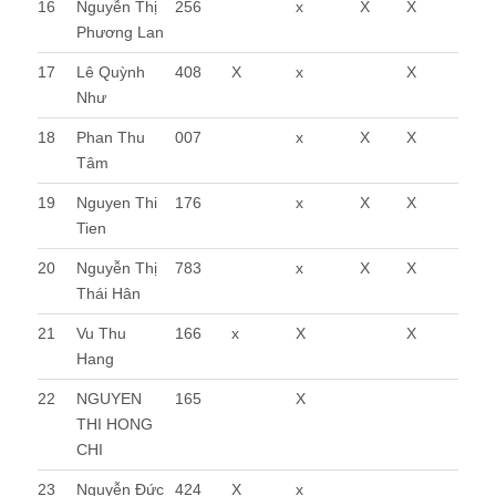
16
Nguyễn Thị
256
x
X
X
Phương Lan
17
Lê Quỳnh
408
X
x
X
Như
18
Phan Thu
007
x
X
X
Tâm
19
Nguyen Thi
176
x
X
X
Tien
20
Nguyễn Thị
783
x
X
X
Thái Hân
21
Vu Thu
166
x
X
X
Hang
22
NGUYEN
165
X
THI HONG
CHI
23
Nguyễn Đức
424
X
x