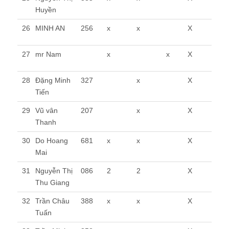
Huyền
26
MINH AN
256
x
x
X
27
mr Nam
x
x
X
28
Đặng Minh
327
x
X
Tiến
29
Vũ vân
207
x
X
Thanh
30
Do Hoang
681
x
x
X
Mai
31
Nguyễn Thị
086
2
2
X
Thu Giang
32
Trần Châu
388
x
x
X
Tuấn