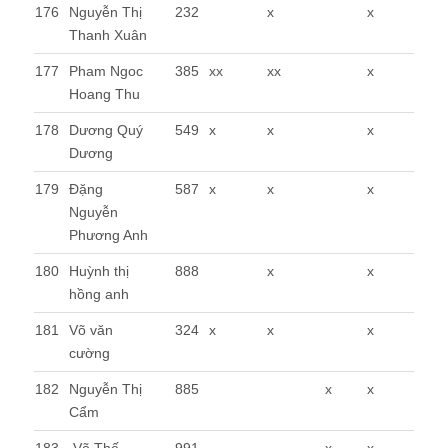
176
Nguyễn Thị
232
x
x
Thanh Xuân
177
Pham Ngoc
385
xx
xx
x
Hoang Thu
178
Dương Quý
549
x
x
x
Dương
179
Đặng
587
x
x
x
Nguyễn
Phương Anh
180
Huỳnh thị
888
x
x
hồng anh
181
Võ văn
324
x
x
x
cường
182
Nguyễn Thị
885
x
x
Cẩm
183
Võ Thế
991
x
x