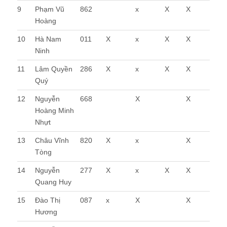
9
Phạm Vũ
862
x
X
X
Hoàng
10
Hà Nam
011
X
x
X
X
Ninh
11
Lâm Quyền
286
X
x
X
X
Quý
12
Nguyễn
668
X
X
Hoàng Minh
Nhựt
13
Châu Vĩnh
820
X
x
X
Tòng
14
Nguyễn
277
X
x
X
X
Quang Huy
15
Đào Thị
087
x
X
X
Hương