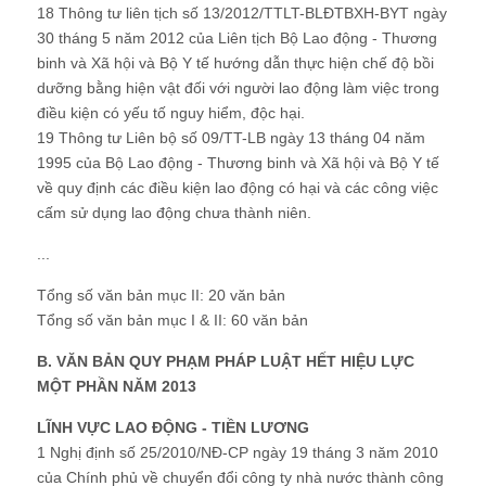
18 Thông tư liên tịch số 13/2012/TTLT-BLĐTBXH-BYT ngày
30 tháng 5 năm 2012 của Liên tịch Bộ Lao động - Thương
binh và Xã hội và Bộ Y tế hướng dẫn thực hiện chế độ bồi
dưỡng bằng hiện vật đối với người lao động làm việc trong
điều kiện có yếu tố nguy hiểm, độc hại.
19 Thông tư Liên bộ số 09/TT-LB ngày 13 tháng 04 năm
1995 của Bộ Lao động - Thương binh và Xã hội và Bộ Y tế
về quy định các điều kiện lao động có hại và các công việc
cấm sử dụng lao động chưa thành niên.
...
Tổng số văn bản mục II: 20 văn bản
Tổng số văn bản mục I & II: 60 văn bản
B. VĂN BẢN QUY PHẠM PHÁP LUẬT HẾT HIỆU LỰC
MỘT PHẦN NĂM 2013
LĨNH VỰC LAO ĐỘNG - TIỀN LƯƠNG
1 Nghị định số 25/2010/NĐ-CP ngày 19 tháng 3 năm 2010
của Chính phủ về chuyển đổi công ty nhà nước thành công