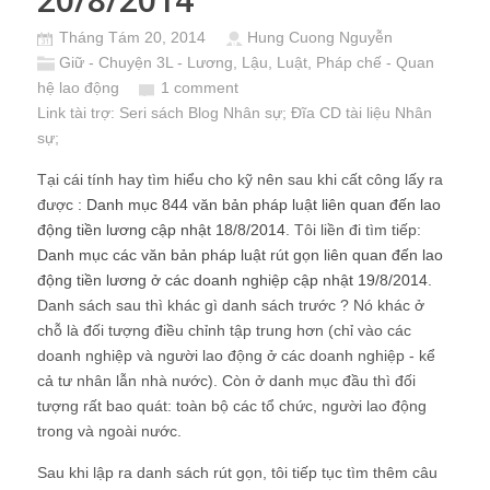
Tháng Tám 20, 2014
Hung Cuong Nguyễn
Giữ - Chuyện 3L - Lương, Lậu, Luật
,
Pháp chế - Quan
hệ lao động
1 comment
Link tài trợ:
Seri sách Blog Nhân sự
; Đĩa CD
tài liệu Nhân
sự
;
Tại cái tính hay tìm hiểu cho kỹ nên sau khi cất công lấy ra
được :
Danh mục 844 văn bản pháp luật liên quan đến lao
động tiền lương cập nhật 18/8/2014
. Tôi liền đi tìm tiếp:
Danh mục các văn bản pháp luật rút gọn liên quan đến lao
động tiền lương ở các doanh nghiệp cập nhật 19/8/2014
.
Danh sách sau thì khác gì danh sách trước ? Nó khác ở
chỗ là đối tượng điều chỉnh tập trung hơn (chỉ vào các
doanh nghiệp và người lao động ở các doanh nghiệp - kể
cả tư nhân lẫn nhà nước). Còn ở danh mục đầu thì đối
tượng rất bao quát: toàn bộ các tổ chức, người lao động
trong và ngoài nước.
Sau khi lập ra danh sách rút gọn, tôi tiếp tục tìm thêm câu