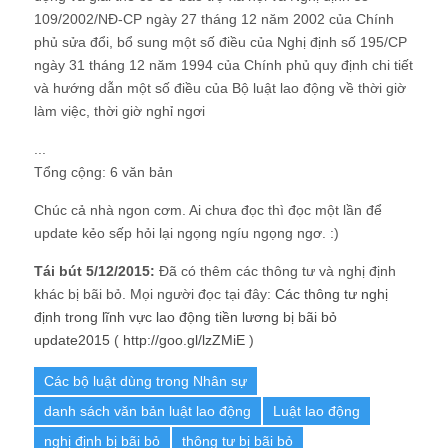
109/2002/NĐ-CP ngày 27 tháng 12 năm 2002 của Chính
phủ sửa đổi, bổ sung một số điều của Nghị định số 195/CP
ngày 31 tháng 12 năm 1994 của Chính phủ quy định chi tiết
và hướng dẫn một số điều của Bộ luật lao động về thời giờ
làm việc, thời giờ nghỉ ngơi
...
Tổng cộng: 6 văn bản
Chúc cả nhà ngon cơm. Ai chưa đọc thì đọc một lần để
update kẻo sếp hỏi lại ngọng ngíu ngọng ngơ. :)
Tái bút 5/12/2015:
Đã có thêm các thông tư và nghị định
khác bị bãi bỏ. Mọi người đọc tại đây:
Các thông tư nghị
định trong lĩnh vực lao động tiền lương bị bãi bỏ
update2015
(
http://goo.gl/lzZMiE
)
Các bộ luật dùng trong Nhân sự
danh sách văn bản luật lao động
Luật lao động
nghị định bị bãi bỏ
thông tư bị bãi bỏ