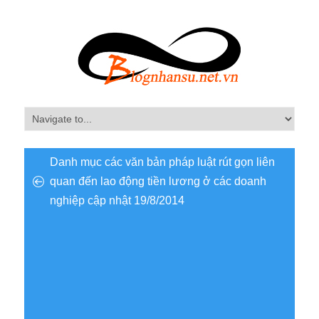
Danh mục các văn bản pháp luật rút gọn liên
quan đến lao động tiền lương ở các doanh
nghiệp cập nhật 19/8/2014