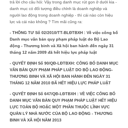
trả lời cho câu hỏi: Vậy trong danh mục rút gọn ở dưới kia -
danh mục có đối tượng điều chỉnh là doanh nghiệp và
người lao động trong doanh nghiệp - thì cái nào còn hiệu
lực và cái nào không ? Tìm mãi cũng ra:
-
THÔNG TƯ Số 02/2010/TT-BLĐTBXH : Về việc công bố
Danh mục văn bản quy phạm pháp luật do Bộ Lao
động - Thương binh và Xã hội ban hành đến ngày 31
tháng 12 năm 2009 đã hết hiệu lực pháp luật
-
QUYẾT ĐỊNH Số 90/QĐ-LĐTBXH: CÔNG BỐ DANH MỤC
VĂN BẢN QUY PHẠM PHÁP LUẬT DO BỘ LAO ĐỘNG-
THƯƠNG BINH VÀ XÃ HỘI BAN HÀNH ĐẾN NGÀY 31
THÁNG 12 NĂM 2010 ĐÃ HẾT HIỆU LỰC PHÁP LUẬT
-
QUYẾT ĐỊNH Số 647/QĐ-LĐTBXH : VỀ VIỆC CÔNG BỐ
DANH MỤC VĂN BẢN QUY PHẠM PHÁP LUẬT HẾT HIỆU
LỰC TOÀN BỘ HOẶC MỘT PHẦN THUỘC LĨNH VỰC
QUẢN LÝ NHÀ NƯỚC CỦA BỘ LAO ĐỘNG - THƯƠNG
BINH VÀ XÃ HỘI NĂM 2013