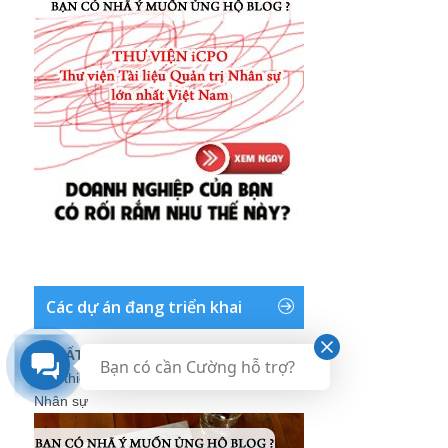
Các dự án đang triển khai
I. XUẤT BẢN SÁCH
Bạn có cần Cường hỗ trợ?
Giới thiệu về dự án xuất bản sách Blog
Nhân sự