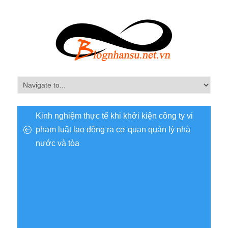
Kinh nghiệm thực tế khi khởi kiện công ty vi
phạm luật lao động ra cơ quan quản lý nhà
nước và tòa