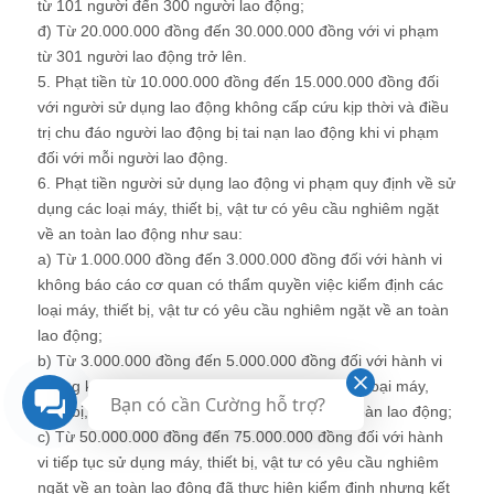
từ 101 người đến 300 người lao động;
đ) Từ 20.000.000 đồng đến 30.000.000 đồng với vi phạm
từ 301 người lao động trở lên.
5. Phạt tiền từ 10.000.000 đồng đến 15.000.000 đồng đối
với người sử dụng lao động không cấp cứu kịp thời và điều
trị chu đáo người lao động bị tai nạn lao động khi vi phạm
đối với mỗi người lao động.
6. Phạt tiền người sử dụng lao động vi phạm quy định về sử
dụng các loại máy, thiết bị, vật tư có yêu cầu nghiêm ngặt
về an toàn lao động như sau:
a) Từ 1.000.000 đồng đến 3.000.000 đồng đối với hành vi
không báo cáo cơ quan có thẩm quyền việc kiểm định các
loại máy, thiết bị, vật tư có yêu cầu nghiêm ngặt về an toàn
lao động;
b) Từ 3.000.000 đồng đến 5.000.000 đồng đối với hành vi
không khai báo trước khi đưa vào sử dụng các loại máy,
Bạn có cần Cường hỗ trợ?
thiết bị, vật tư có yêu cầu nghiêm ngặt về an toàn lao động;
c) Từ 50.000.000 đồng đến 75.000.000 đồng đối với hành
vi tiếp tục sử dụng máy, thiết bị, vật tư có yêu cầu nghiêm
ngặt về an toàn lao động đã thực hiện kiểm định nhưng kết