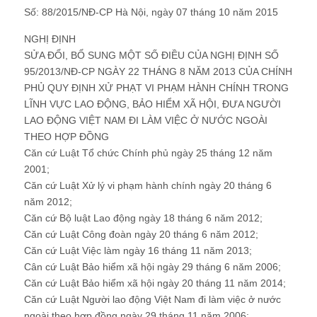
Số: 88/2015/NĐ-CP Hà Nội, ngày 07 tháng 10 năm 2015
NGHỊ ĐỊNH
SỬA ĐỔI, BỔ SUNG MỘT SỐ ĐIỀU CỦA NGHỊ ĐỊNH SỐ
95/2013/NĐ-CP NGÀY 22 THÁNG 8 NĂM 2013 CỦA CHÍNH
PHỦ QUY ĐỊNH XỬ PHẠT VI PHẠM HÀNH CHÍNH TRONG
LĨNH VỰC LAO ĐỘNG, BẢO HIỂM XÃ HỘI, ĐƯA NGƯỜI
LAO ĐỘNG VIỆT NAM ĐI LÀM VIỆC Ở NƯỚC NGOÀI
THEO HỢP ĐỒNG
Căn cứ Luật Tổ chức Chính phủ ngày 25 tháng 12 năm
2001;
Căn cứ Luật Xử lý vi phạm hành chính ngày 20 tháng 6
năm 2012;
Căn cứ Bộ luật Lao động ngày 18 tháng 6 năm 2012;
Căn cứ Luật Công đoàn ngày 20 tháng 6 năm 2012;
Căn cứ Luật Việc làm ngày 16 tháng 11 năm 2013;
Cân cứ Luật Bảo hiểm xã hội ngày 29 tháng 6 năm 2006;
Căn cứ Luật Bảo hiểm xã hội ngày 20 tháng 11 năm 2014;
Căn cứ Luật Người lao động Việt Nam đi làm việc ở nước
ngoài theo hợp đồng ngày 29 tháng 11 năm 2006;