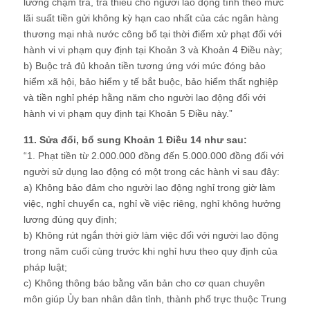
lương chậm trả, trả thiếu cho người lao động tính theo mức
lãi suất tiền gửi không kỳ hạn cao nhất của các ngân hàng
thương mại nhà nước công bố tại thời điểm xử phạt đối với
hành vi vi phạm quy định tại Khoản 3 và Khoản 4 Điều này;
b) Buộc trả đủ khoản tiền tương ứng với mức đóng bảo
hiểm xã hội, bảo hiểm y tế bắt buộc, bảo hiểm thất nghiệp
và tiền nghỉ phép hằng năm cho người lao động đối với
hành vi vi phạm quy định tại Khoản 5 Điều này.”
11. Sửa đổi, bổ sung Khoản 1 Điều 14 như sau:
“1. Phạt tiền từ 2.000.000 đồng đến 5.000.000 đồng đối với
người sử dụng lao động có một trong các hành vi sau đây:
a) Không bảo đảm cho người lao động nghỉ trong giờ làm
việc, nghỉ chuyển ca, nghỉ về việc riêng, nghỉ không hưởng
lương đúng quy định;
b) Không rút ngắn thời giờ làm việc đối với người lao động
trong năm cuối cùng trước khi nghỉ hưu theo quy định của
pháp luật;
c) Không thông báo bằng văn bản cho cơ quan chuyên
môn giúp Ủy ban nhân dân tỉnh, thành phố trực thuộc Trung