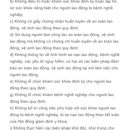
b) Không điều trị hoặc khám sức khỏe định kỳ hoặc lập hồ
sơ sức khỏe riêng biệt cho người lao động bị bệnh nghề
nghiệp;
c) Không có giấy chứng nhận huấn luyện về an toàn lao
động, vệ sinh lao động theo quy định;
d) Sử dụng người làm công tác an toàn lao động, vệ sinh
lao động mà không có chứng chỉ huấn luyện về an toàn lao
động, vệ sinh lao động theo quy định;
đ) Không thông tin về tình hình tai nạn lao động, bệnh nghề
nghiệp, các yếu tố nguy hiểm, có hại và các biện pháp đảm
bảo an toàn lao động, vệ sinh lao động tại nơi làm việc cho
người lao động;
e) Không tổ chức khám sức khỏe định kỳ cho người lao
động theo quy định;
g) Không tổ chức khám bệnh nghề nghiệp cho người lao
động theo quy định;
h) Không bố trí công việc phù hợp với sức khỏe người lao
động bị bệnh nghề nghiệp, bị tai nạn lao động theo kết luận
của Hội đồng giám định y khoa;
i) Không thực hiện các biện pháp khử độc, khử trùng cho