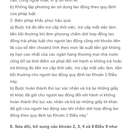
cấu, công nghệ hoặc vì lý do kinh tế;
b) Không lập phương án sử dụng lao động theo quy định
của pháp luật.
3. Biện pháp khắc phục hậu quả:
a) Buộc trả đủ tiền trợ cấp thôi việc, trợ cấp mất việc làm,
tiền bồi thường khi đơn phương chấm dứt hợp đồng lao
động trái pháp luật cho người lao động cộng với khoản tiền
lãi của số tiền chưatrả tính theo mức lãi suất tiền gửi không
kỳ hạn cao nhất của các ngân hàng thương mại nhà nước
công bố tại thời điểm xử phạt đối với hành vi không trả hoặc
trả không đủ tiền trợ cấp thôi việc, trợ cấp mất việc làm, tiền
bồi thường cho người lao động quy định tại Khoản 1 Điều
này;
b) Buộc hoàn thành thủ tục xác nhận và trả lại những giấy
tờ khác đã giữ cho người lao động đối với hành vi không
hoàn thành thủ tục xác nhận và trả lại những giấy tờ khác
đã giữ của người lao động sau khi chấm dứt hợp đồng lao
động theo quy định tại Khoản 1 Điều này.”
8. Sửa đổi, bổ sung các khoản 2, 3, 4 và 8 Điều 9 như