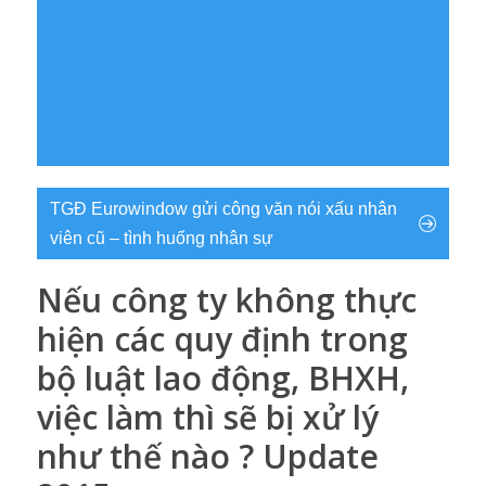
TGĐ Eurowindow gửi công văn nói xấu nhân
viên cũ – tình huống nhân sự
Nếu công ty không thực
hiện các quy định trong
bộ luật lao động, BHXH,
việc làm thì sẽ bị xử lý
như thế nào ? Update