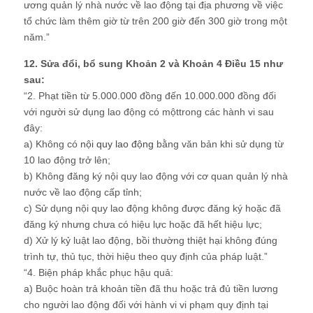
ương quản lý nhà nước về lao động tại địa phương về việc
tổ chức làm thêm giờ từ trên 200 giờ đến 300 giờ trong một
năm.”
12. Sửa đổi, bổ sung Khoản 2 và Khoản 4 Điều 15 như
sau:
“2. Phạt tiền từ 5.000.000 đồng đến 10.000.000 đồng đối
với người sử dụng lao động có mộttrong các hành vi sau
đây:
a) Không có
nội quy lao động
bằng văn bản khi sử dụng từ
10 lao động trở lên;
b) Không đăng ký nội quy lao động với cơ quan quản lý nhà
nước về lao động cấp tỉnh;
c) Sử dụng nội quy lao động không được đăng ký hoặc đã
đăng ký nhưng chưa có hiệu lực hoặc đã hết hiệu lực;
d) Xử lý kỷ luật lao động, bồi thường thiệt hại không đúng
trình tự, thủ tục, thời hiệu theo quy định của pháp luật.”
“4. Biện pháp khắc phục hậu quả:
a) Buộc hoàn trả khoản tiền đã thu hoặc trả đủ tiền lương
cho người lao động đối với hành vi vi phạm quy định tại