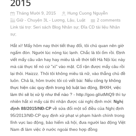
2015
Tháng Mười 9, 2015
Hung Cuong Nguyễn
Giữ - Chuyện 3L - Lương, Lậu, Luật
2 comments
Link tài trợ:
Seri sách Blog Nhân sự
; Đĩa CD
tài liệu Nhân
sự
;
Hắt xì! Mấy hôm nay thời tiết thay đổi, tôi chủ quan nên giờ
ngấm đòn. Người lúc nóng lúc lạnh. Chắc là tôi ốm rồi. Định
viết mấy câu văn hay hay miêu tả về thời tiết Hà Nội lúc này
mà cái thực tế nó cứ "xì" vào mặt. Cố rặn được mấy câu rồi
lại thôi. Haizzz. Thôi tôi không miêu tả nữ, vào thẳng chủ đề
luôn. Chả là, hôm trước tôi có viết bài:
Nếu công ty không
thực hiện các quy định trong bộ luật lao động, BHXH, việc
làm thì sẽ bị xử lý như thế nào ?
-
http://goo.gl/utMtQ9
thì tự
nhiên hắt xì mấy cái thì nhận được cái nghị định mới:
Nghị
định 88/2015/NĐ-CP
về sửa đổi một số điều của Nghị định
95/2013/NĐ-CP quy định xử phạt vi phạm hành chính trong
lĩnh vực lao động, bảo hiểm xã hội, đưa người lao động Việt
Nam đi làm việc ở nước ngoài theo hợp đồng