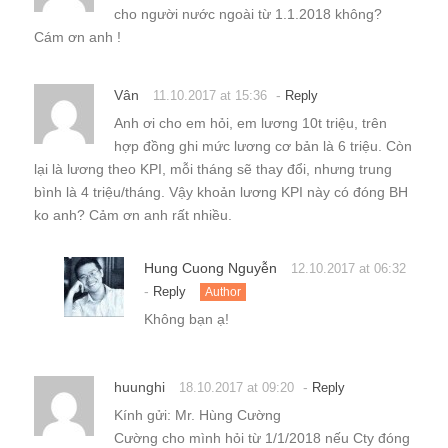
cho người nước ngoài từ 1.1.2018 không?
Cám ơn anh !
Vân
-
11.10.2017 at 15:36
Reply
Anh ơi cho em hỏi, em lương 10t triệu, trên
hợp đồng ghi mức lương cơ bản là 6 triệu. Còn
lại là lương theo KPI, mỗi tháng sẽ thay đổi, nhưng trung
bình là 4 triệu/tháng. Vậy khoản lương KPI này có đóng BH
ko anh? Cảm ơn anh rất nhiều.
Hung Cuong Nguyễn
12.10.2017 at 06:32
-
Reply
Author
Không bạn ạ!
huunghi
-
18.10.2017 at 09:20
Reply
Kính gửi: Mr. Hùng Cường
Cường cho mình hỏi từ 1/1/2018 nếu Cty đóng