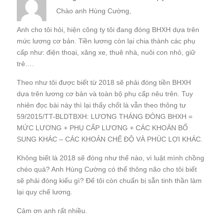
Chào anh Hùng Cường,
Anh cho tôi hỏi, hiện công ty tôi đang đóng BHXH dựa trên
mức lương cơ bản. Tiền lương còn lại chia thành các phụ
cấp như: điện thoại, xăng xe, thuê nhà, nuôi con nhỏ, giữ
trẻ….
Theo như tôi được biết từ 2018 sẽ phải đóng tiền BHXH
dựa trên lương cơ bản và toàn bộ phụ cấp nêu trên. Tuy
nhiên đọc bài này thì lại thấy chốt là vẫn theo thông tư
59/2015/TT-BLDTBXH: LƯƠNG THÁNG ĐÓNG BHXH =
MỨC LƯƠNG + PHỤ CẤP LƯƠNG + CÁC KHOẢN BỔ
SUNG KHÁC – CÁC KHOẢN CHẾ ĐỘ VÀ PHÚC LỢI KHÁC.
Không biết là 2018 sẽ đóng như thế nào, vì luật mình chồng
chéo quá? Anh Hùng Cường có thể thông não cho tôi biết
sẽ phải đóng kiểu gì? Để tôi còn chuẩn bị sẵn tinh thần làm
lại quy chế lương.
Cảm ơn anh rất nhiều.