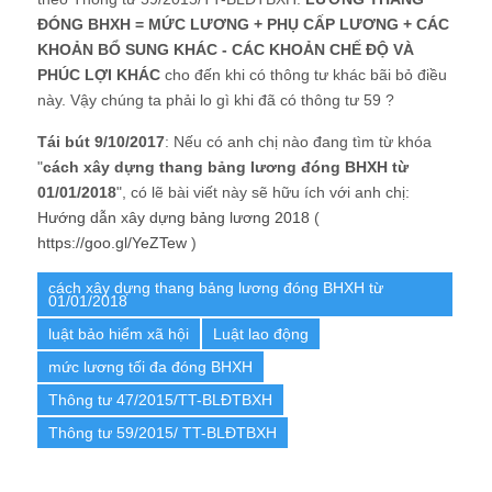
ĐÓNG BHXH = MỨC LƯƠNG + PHỤ CẤP LƯƠNG + CÁC
KHOẢN BỔ SUNG KHÁC - CÁC KHOẢN CHẾ ĐỘ VÀ
PHÚC LỢI KHÁC
cho đến khi có thông tư khác bãi bỏ điều
này. Vậy chúng ta phải lo gì khi đã có thông tư 59 ?
Tái bút 9/10/2017
: Nếu có anh chị nào đang tìm từ khóa
"
cách xây dựng thang bảng lương đóng BHXH từ
01/01/2018
", có lẽ bài viết này sẽ hữu ích với anh chị:
Hướng dẫn xây dựng bảng lương 2018
(
https://goo.gl/YeZTew
)
cách xây dựng thang bảng lương đóng BHXH từ
01/01/2018
luật bảo hiểm xã hội
Luật lao động
mức lương tối đa đóng BHXH
Thông tư 47/2015/TT-BLĐTBXH
Thông tư 59/2015/ TT-BLĐTBXH