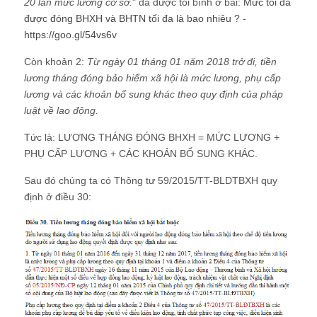
20 lần mức lương cơ sở.
" đã được tôi bình ở bài:
Mức tối đa
được đóng BHXH và BHTN tối đa là bao nhiêu ?
-
https://goo.gl/54vs6v
Còn khoản 2:
Từ ngày 01 tháng 01 năm 2018 trở đi, tiền
lương tháng đóng bảo hiểm xã hội là mức lương, phụ cấp
lương và các khoản bổ sung khác theo quy định của pháp
luật về lao động.
Tức là: LƯƠNG THÁNG ĐÓNG BHXH = MỨC LƯƠNG +
PHỤ CẤP LƯƠNG + CÁC KHOẢN BỔ SUNG KHÁC.
Sau đó chúng ta có Thông tư 59/2015/TT-BLDTBXH quy
định ở điều 30: