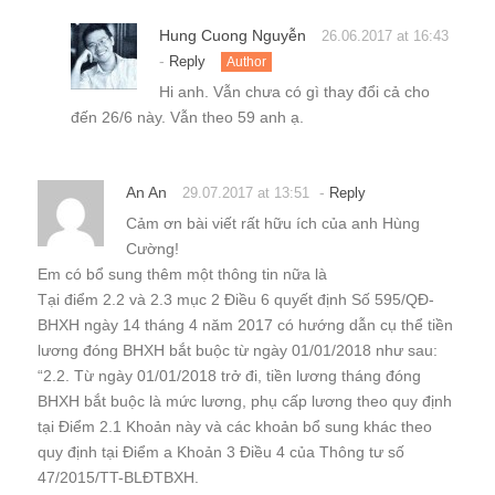
Hung Cuong Nguyễn
26.06.2017 at 16:43
-
Reply
Author
Hi anh. Vẫn chưa có gì thay đổi cả cho
đến 26/6 này. Vẫn theo 59 anh ạ.
An An
-
29.07.2017 at 13:51
Reply
Cảm ơn bài viết rất hữu ích của anh Hùng
Cường!
Em có bổ sung thêm một thông tin nữa là
Tại điểm 2.2 và 2.3 mục 2 Điều 6 quyết định Số 595/QĐ-
BHXH ngày 14 tháng 4 năm 2017 có hướng dẫn cụ thể tiền
lương đóng BHXH bắt buộc từ ngày 01/01/2018 như sau:
“2.2. Từ ngày 01/01/2018 trở đi, tiền lương tháng đóng
BHXH bắt buộc là mức lương, phụ cấp lương theo quy định
tại Điểm 2.1 Khoản này và các khoản bổ sung khác theo
quy định tại Điểm a Khoản 3 Điều 4 của Thông tư số
47/2015/TT-BLĐTBXH.