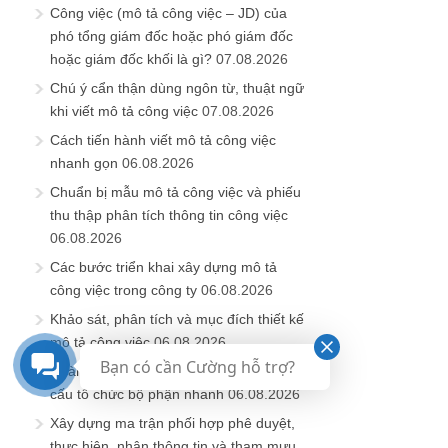
Công việc (mô tả công việc – JD) của
phó tổng giám đốc hoặc phó giám đốc
hoặc giám đốc khối là gì?
07.08.2026
Chú ý cẩn thận dùng ngôn từ, thuật ngữ
khi viết mô tả công việc
07.08.2026
Cách tiến hành viết mô tả công việc
nhanh gọn
06.08.2026
Chuẩn bị mẫu mô tả công việc và phiếu
thu thập phân tích thông tin công việc
06.08.2026
Các bước triển khai xây dựng mô tả
công việc trong công ty
06.08.2026
Khảo sát, phân tích và mục đích thiết kế
mô tả công việc
06.08.2026
Bạn có cần Cường hỗ trợ?
Hoàn thiện và hướng dẫn cách làm cơ
cấu tổ chức bộ phận nhanh
06.08.2026
Xây dựng ma trận phối hợp phê duyệt,
thực hiện, nhận thông tin và tham mưu