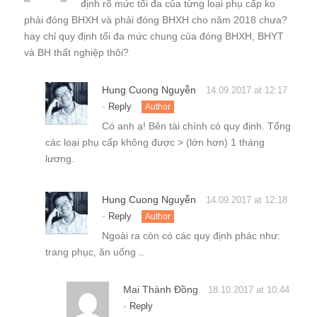
định rõ mức tối đa của từng loại phụ cấp ko
phải đóng BHXH và phải đóng BHXH cho năm 2018 chưa?
hay chỉ quy định tối đa mức chung của đóng BHXH, BHYT
và BH thất nghiệp thôi?
Hung Cuong Nguyễn
14.09.2017 at 12:17
-
Reply
Author
Có anh ạ! Bên tài chính có quy định. Tổng
các loại phụ cấp không được > (lớn hơn) 1 tháng
lương.
Hung Cuong Nguyễn
14.09.2017 at 12:18
-
Reply
Author
Ngoài ra còn có các quy định phác như:
trang phục, ăn uống ..
Mai Thành Đồng
18.10.2017 at 10:44
-
Reply