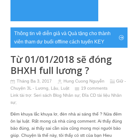
Thông tin về diễn giả và Quà tặng cho thành
viên tham dự buổi offline cách tuyển KEY
Từ 01/01/2018 sẽ đóng
BHXH full lương ?
Tháng Ba 3, 2017
Hung Cuong Nguyễn
Giữ -
Chuyện 3L - Lương, Lậu, Luật
19 comments
Link tài trợ:
Seri sách Blog Nhân sự
; Đĩa CD
tài liệu Nhân
sự
;
Đêm khuya lắc khuya lơ, đèn nhà ai sáng thế ? Nửa đêm
ôn lại luật. Rất mong cả nhà cùng comment. Ai thấy đúng
bảo đúng, ai thấy sai cần sửa cũng mong mọi người bảo
giúp. Chuyện là thế này, tôi thấy có stt của bạn Hieu