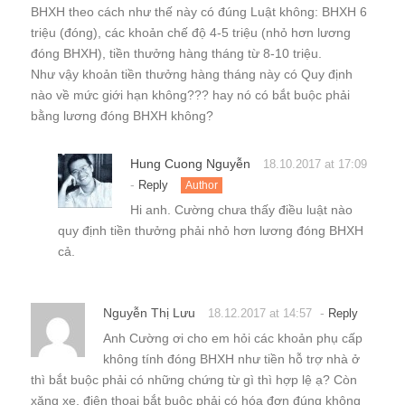
BHXH theo cách như thế này có đúng Luật không: BHXH 6
triệu (đóng), các khoản chế độ 4-5 triệu (nhỏ hơn lương
đóng BHXH), tiền thưởng hàng tháng từ 8-10 triệu.
Như vậy khoản tiền thưởng hàng tháng này có Quy định
nào về mức giới hạn không??? hay nó có bắt buộc phải
bằng lương đóng BHXH không?
Hung Cuong Nguyễn
18.10.2017 at 17:09
-
Reply
Author
Hi anh. Cường chưa thấy điều luật nào
quy định tiền thưởng phải nhỏ hơn lương đóng BHXH
cả.
Nguyễn Thị Lưu
-
18.12.2017 at 14:57
Reply
Anh Cường ơi cho em hỏi các khoản phụ cấp
không tính đóng BHXH như tiền hỗ trợ nhà ở
thì bắt buộc phải có những chứng từ gì thì hợp lệ ạ? Còn
xăng xe, điện thoại bắt buộc phải có hóa đơn đúng không