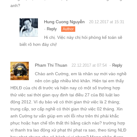
anh?
Hung Cuong Nguyễn
20.12.2017 at 15:31
-
Reply
Author
Hi chị. Việc này chị hỏi phòng kế toán sẽ
biết rõ hơn đáy chị!
Pham Thi Thuan
-
22.12.2017 at 07:54
Reply
Chào anh Cường, em là nhân sự mới vào nghề
nên còn gặp nhiều khó khăn. Hiện tại em thấy
HĐLĐ của chị đi trước và hiện nay có một số trường hợp
thử việc sai thời gian quy định tại điều 27 của Bộ luật lao
động 2012. Ví dụ bảo vệ có thời gian thử việc là 2 tháng;
trung cấp, sơ cấp nghề có thời gian thử việc 02 tháng. Xin
anh Cường tư vấn giúp em với lỗi như trên thì phải khắc
phục hoặc hạn chế tổn thất thì bằng cách nào? trường hợp
vị thanh tra lao động xử phạt thì phạt ra sao, theo từng NLĐ
hay phạt chung cho cả hành vi vi phạm? Mong nhận được