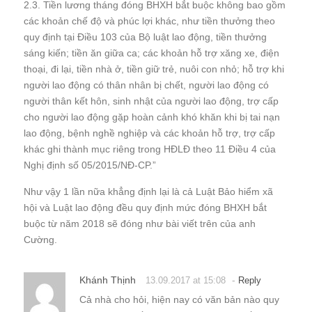
2.3. Tiền lương tháng đóng BHXH bắt buộc không bao gồm
các khoản chế độ và phúc lợi khác, như tiền thưởng theo
quy định tại Điều 103 của Bộ luật lao động, tiền thưởng
sáng kiến; tiền ăn giữa ca; các khoản hỗ trợ xăng xe, điện
thoại, đi lại, tiền nhà ở, tiền giữ trẻ, nuôi con nhỏ; hỗ trợ khi
người lao động có thân nhân bị chết, người lao động có
người thân kết hôn, sinh nhật của người lao động, trợ cấp
cho người lao động gặp hoàn cảnh khó khăn khi bị tai nạn
lao động, bệnh nghề nghiệp và các khoản hỗ trợ, trợ cấp
khác ghi thành mục riêng trong HĐLĐ theo 11 Điều 4 của
Nghị định số 05/2015/NĐ-CP.”
Như vậy 1 lần nữa khẳng định lại là cả Luật Bảo hiểm xã
hội và Luật lao động đều quy định mức đóng BHXH bắt
buộc từ năm 2018 sẽ đóng như bài viết trên của anh
Cường.
Khánh Thịnh
-
13.09.2017 at 15:08
Reply
Cả nhà cho hỏi, hiện nay có văn bản nào quy