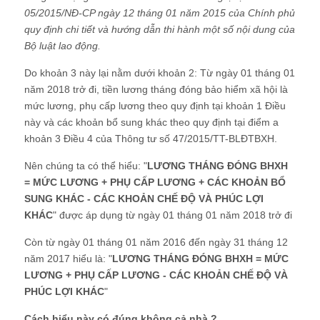
05/2015/NĐ-CP ngày 12 tháng 01 năm 2015 của Chính phủ
quy định chi tiết và hướng dẫn thi hành một số nội dung của
Bộ luật lao động.
Do khoản 3 này lại nằm dưới khoản 2: Từ ngày 01 tháng 01
năm 2018 trở đi, tiền lương tháng đóng bảo hiểm xã hội là
mức lương, phụ cấp lương theo quy định tại khoản 1 Điều
này và các khoản bổ sung khác theo quy định tại điểm a
khoản 3 Điều 4 của Thông tư số 47/2015/TT-BLĐTBXH.
Nên chúng ta có thể hiểu: "
LƯƠNG THÁNG ĐÓNG BHXH
= MỨC LƯƠNG + PHỤ CẤP LƯƠNG + CÁC KHOẢN BỔ
SUNG KHÁC - CÁC KHOẢN CHẾ ĐỘ VÀ PHÚC LỢI
KHÁC
" được áp dụng từ ngày 01 tháng 01 năm 2018 trở đi
Còn từ ngày 01 tháng 01 năm 2016 đến ngày 31 tháng 12
năm 2017 hiểu là: "
LƯƠNG THÁNG ĐÓNG BHXH = MỨC
LƯƠNG + PHỤ CẤP LƯƠNG - CÁC KHOẢN CHẾ ĐỘ VÀ
PHÚC LỢI KHÁC
"
Cách hiểu này có đúng không cả nhà ?