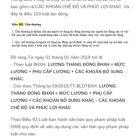
bao gồm cả CÁC KHOẢN CHẾ ĐỘ VÀ PHÚC LỢI KHÁC. Và
đây là điều 103 luật lao động:
Rõ ràng Từ ngày 01 tháng 01 năm 2018 trở đi:
- Theo luật BHXH:
LƯƠNG THÁNG ĐÓNG BHXH = MỨC
LƯƠNG + PHỤ CẤP LƯƠNG + CÁC KHOẢN BỔ SUNG
KHÁC.
- Còn theo Thông tư 59/2015/TT-BLDTBXH:
LƯƠNG
THÁNG ĐÓNG BHXH = MỨC LƯƠNG + PHỤ CẤP
LƯƠNG + CÁC KHOẢN BỔ SUNG KHÁC - CÁC KHOẢN
CHẾ ĐỘ VÀ PHÚC LỢI KHÁC
Theo Điều 83 Luật ban hành văn bản quy phạm pháp luật
2008 quy định về việc áp dụng các văn bản quy phạm pháp
luật như sau: