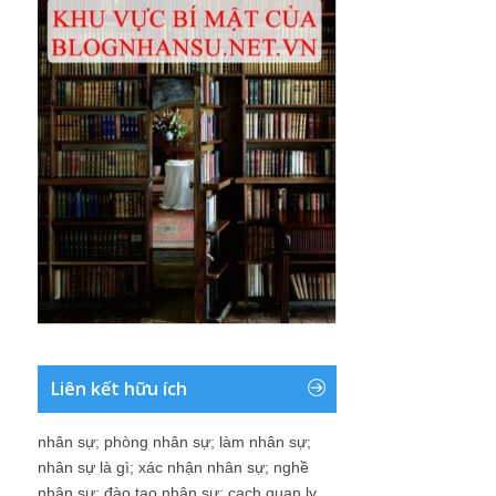
Liên kết hữu ích
nhân sự
;
phòng nhân sự
;
làm nhân sự
;
nhân sự là gì
;
xác nhận nhân sự
;
nghề
nhân sự
;
đào tạo nhân sự
;
cach quan ly