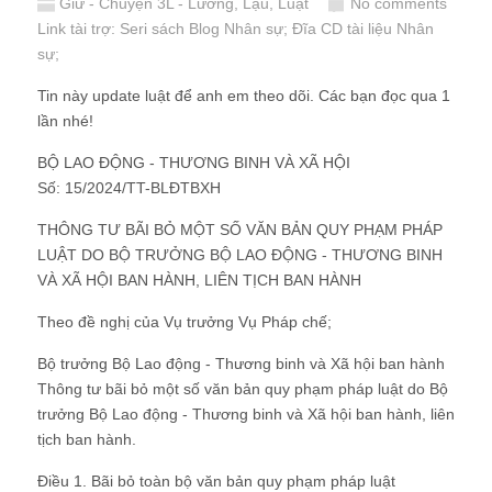
Giữ - Chuyện 3L - Lương, Lậu, Luật
No comments
Link tài trợ:
Seri sách Blog Nhân sự
; Đĩa CD
tài liệu Nhân
sự
;
Tin này update luật để anh em theo dõi. Các bạn đọc qua 1
lần nhé!
BỘ LAO ĐỘNG - THƯƠNG BINH VÀ XÃ HỘI
Số: 15/2024/TT-BLĐTBXH
THÔNG TƯ BÃI BỎ MỘT SỐ VĂN BẢN QUY PHẠM PHÁP
LUẬT DO BỘ TRƯỞNG BỘ LAO ĐỘNG - THƯƠNG BINH
VÀ XÃ HỘI BAN HÀNH, LIÊN TỊCH BAN HÀNH
Theo đề nghị của Vụ trưởng Vụ Pháp chế;
Bộ trưởng Bộ Lao động - Thương binh và Xã hội ban hành
Thông tư bãi bỏ một số văn bản quy phạm pháp luật do Bộ
trưởng Bộ Lao động - Thương binh và Xã hội ban hành, liên
tịch ban hành.
Điều 1. Bãi bỏ toàn bộ văn bản quy phạm pháp luật