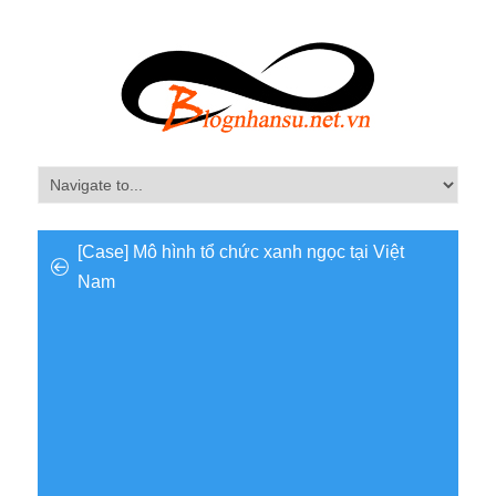
[Case] Mô hình tổ chức xanh ngọc tại Việt
Nam