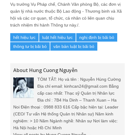
Vụ trưởng Vụ Pháp chế, Chánh Văn phòng Bộ, các đơn vị
quản lý nhà nước thuộc Bộ Lao động - Thương binh và Xã
hội và các cơ quan, tổ chức, cá nhân có liên quan chịu
trách nhiệm thi hành Thông tư này./.
hết hiệu lực
luật hết hiệu lực
nghị định bị bãi bỏ
thông tư bị bãi bỏ
văn bản luật bị bãi bỏ
About Hung Cuong Nguyễn
TÓM TẮT: Họ và tên : Nguyễn Hùng Cường
Địa chỉ email: kinhcan24@gmail.com Bằng
cấp cao nhất: Thạc sỹ Quản trị Nhân lực
Địa chỉ : 7B4 Ha Dinh – Thanh Xuan – Ha
Noi Điện thoại : 0988 833 616 Cấp bậc hiện tại: Leader
(CEO/ Tư vấn Hệ thống Quản trị Nhân sự) Năm kinh
nghiệm: > 10 Năm Ngành nghề: Nhân sự Nơi làm việc:
Hà Nội hoặc Hồ Chí Minh
View all posts by Hung Cuong Nguyễn
→