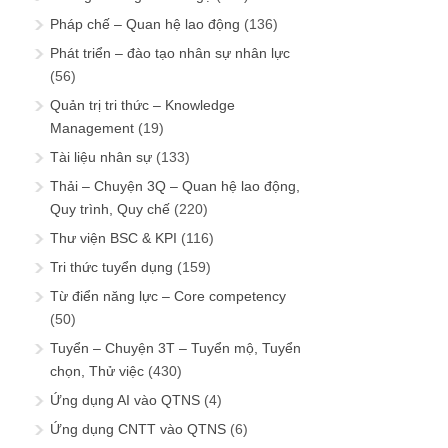
Pháp chế – Quan hệ lao động
(136)
Phát triển – đào tạo nhân sự nhân lực
(56)
Quản trị tri thức – Knowledge
Management
(19)
Tài liệu nhân sự
(133)
Thải – Chuyện 3Q – Quan hệ lao động,
Quy trình, Quy chế
(220)
Thư viện BSC & KPI
(116)
Tri thức tuyển dụng
(159)
Từ điển năng lực – Core competency
(50)
Tuyển – Chuyện 3T – Tuyển mộ, Tuyển
chọn, Thử việc
(430)
Ứng dụng AI vào QTNS
(4)
Ứng dụng CNTT vào QTNS
(6)