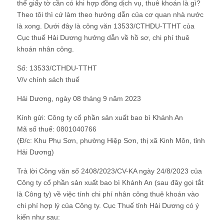
thể giấy tờ cần có khi hợp đồng dịch vụ, thuê khoán là gì?
Theo tôi thì cứ làm theo hướng dẫn của cơ quan nhà nước
là xong. Dưới đây là công văn 13533/CTHDU-TTHT của
Cục thuế Hải Dương hướng dẫn về hồ sơ, chi phí thuê
khoán nhân công.
Số: 13533/CTHDU-TTHT
V/v chính sách thuế
Hải Dương, ngày 08 tháng 9 năm 2023
Kính gửi: Công ty cổ phần sản xuất bao bì Khánh An
Mã số thuế: 0801040766
(Đ/c: Khu Phụ Sơn, phường Hiệp Sơn, thị xã Kinh Môn, tỉnh
Hải Dương)
Trả lời Công văn số 2408/2023/CV-KA ngày 24/8/2023 của
Công ty cổ phần sản xuất bao bì Khánh An (sau đây gọi tắt
là Công ty) về việc tính chi phí nhân công thuê khoán vào
chi phí hợp lý của Công ty. Cục Thuế tỉnh Hải Dương có ý
kiến như sau: