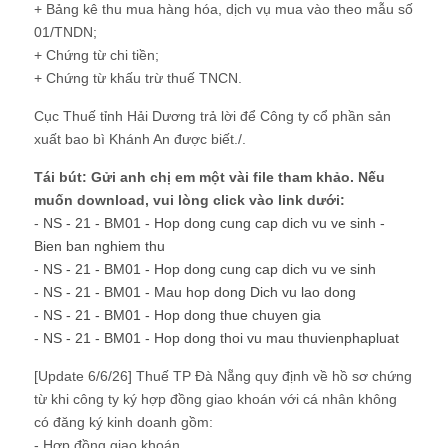
+ Bảng kê thu mua hàng hóa, dịch vụ mua vào theo mẫu số
01/TNDN;
+ Chứng từ chi tiền;
+ Chứng từ khấu trừ thuế TNCN.
Cục Thuế tỉnh Hải Dương trả lời để Công ty cổ phần sản
xuất bao bì Khánh An được biết./.
Tái bút: Gửi anh chị em một vài file tham khảo. Nếu
muốn download, vui lòng click vào link dưới:
-
NS - 21 - BM01 - Hop dong cung cap dich vu ve sinh -
Bien ban nghiem thu
-
NS - 21 - BM01 - Hop dong cung cap dich vu ve sinh
-
NS - 21 - BM01 - Mau hop dong Dich vu lao dong
-
NS - 21 - BM01 - Hop dong thue chuyen gia
-
NS - 21 - BM01 - Hop dong thoi vu mau thuvienphapluat
[Update 6/6/26] Thuế TP Đà Nẵng quy định về hồ sơ chứng
từ khi công ty ký hợp đồng giao khoán với cá nhân không
có đăng ký kinh doanh gồm:
- Hợp đồng giao khoán