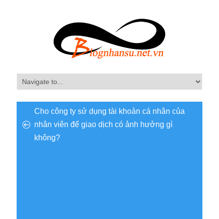
Cho công ty sử dụng tài khoản cá nhân của
nhân viên để giao dịch có ảnh hưởng gì
không?