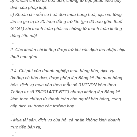
b) Khoản chi có đủ hoá đơn, chứng từ hợp pháp theo quy
định của pháp luật.
c) Khoản chi nếu có hoá đơn mua hàng hoá, dịch vụ từng
lần có giá trị từ 20 triệu đồng trở lên (giá đã bao gồm thuế
GTGT) khi thanh toán phải có chứng từ thanh toán không
dùng tiền mặt.
…
2. Các khoản chi không được trừ khi xác định thu nhập chịu
thuế bao gồm:
…
2.4. Chi phí của doanh nghiệp mua hàng hóa, dịch vụ
(không có hóa đơn, được phép lập Bảng kê thu mua hàng
hóa, dịch vụ mua vào theo mẫu số 01/TNDN kèm theo
Thông tư số 78/2014/TT-BTC) nhưng không lập Bảng kê
kèm theo chứng từ thanh toán cho người bán hàng, cung
cấp dịch vụ trong các trường hợp:
…
- Mua tài sản, dịch vụ của hộ, cá nhân không kinh doanh
trực tiếp bán ra;
…
”