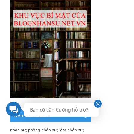
Bạn có cần Cường hỗ trợ?
Liên kết hữu ích
nhân sự
;
phòng nhân sự
;
làm nhân sự
;