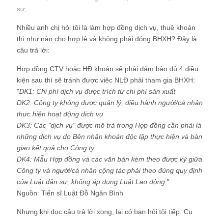
sự
;
Nhiều anh chị hỏi tôi là làm hợp đồng dịch vụ, thuê khoán
thì như nào cho hợp lệ và không phải đóng BHXH? Đây là
câu trả lời:
Hợp đồng CTV hoặc HĐ khoán sẽ phải đảm bảo đủ 4 điều
kiện sau thì sẽ tránh được việc NLĐ phải tham gia BHXH:
"
DK1: Chi phí dịch vụ được trích từ chi phí sản xuất
DK2: Công ty không được quản lý, điều hành người/cá nhân
thực hiện hoạt động dịch vụ
DK3: Các "dịch vụ" được mô trả trong Hợp đồng cần phải là
những dịch vụ do Bên nhận khoán độc lập thực hiện và bàn
giao kết quả cho Công ty.
DK4: Mẫu Hợp đồng và các văn bản kèm theo được ký giữa
Công ty và người/cá nhân cộng tác phải theo đúng quy định
của Luật dân sự, không áp dụng Luật Lao động
."
Nguồn: Tiến sĩ Luật Đỗ Ngân Bình
Nhưng khi đọc câu trả lời xong, lại có bạn hỏi tôi tiếp. Cụ