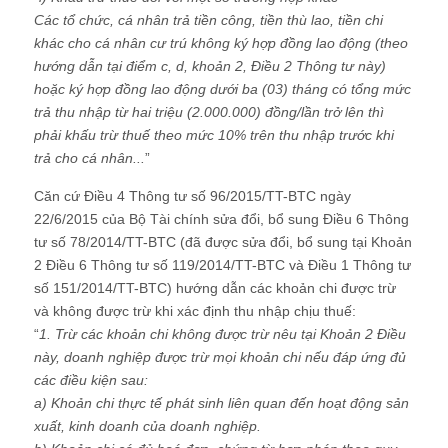
Các tổ chức, cá nhân trả tiền công, tiền thù lao, tiền chi
khác cho cá nhân cư trú không ký hợp đồng lao động (theo
hướng dẫn tại điểm c, d, khoản 2, Điều 2 Thông tư này)
hoặc ký hợp đồng lao động dưới ba (03) tháng có tổng mức
trả thu nhập từ hai triệu (2.000.000) đồng/lần trở lên thì
phải khấu trừ thuế theo mức 10% trên thu nhập trước khi
trả cho cá nhân...
”
Căn cứ Điều 4 Thông tư số 96/2015/TT-BTC ngày
22/6/2015 của Bộ Tài chính sửa đổi, bổ sung Điều 6 Thông
tư số 78/2014/TT-BTC (đã được sửa đổi, bổ sung tại Khoản
2 Điều 6 Thông tư số 119/2014/TT-BTC và Điều 1 Thông tư
số 151/2014/TT-BTC) hướng dẫn các khoản chi được trừ
và không được trừ khi xác định thu nhập chịu thuế:
“
1. Trừ các khoản chi không được trừ nêu tại Khoản 2 Điều
này, doanh nghiệp được trừ mọi khoản chi nếu đáp ứng đủ
các điều kiện sau:
a) Khoản chi thực tế phát sinh liên quan đến hoạt động sản
xuất, kinh doanh của doanh nghiệp.