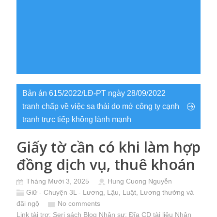
Bản án 615/2022/LĐ-PT ngày 28/09/2022
tranh chấp về việc sa thải do mở công ty cạnh
tranh trực tiếp không lành mạnh
Giấy tờ cần có khi làm hợp
đồng dịch vụ, thuê khoán
Tháng Mười 3, 2025
Hung Cuong Nguyễn
Giữ - Chuyện 3L - Lương, Lậu, Luật
,
Lương thưởng và
đãi ngộ
No comments
Link tài trợ:
Seri sách Blog Nhân sự
; Đĩa CD
tài liệu Nhân