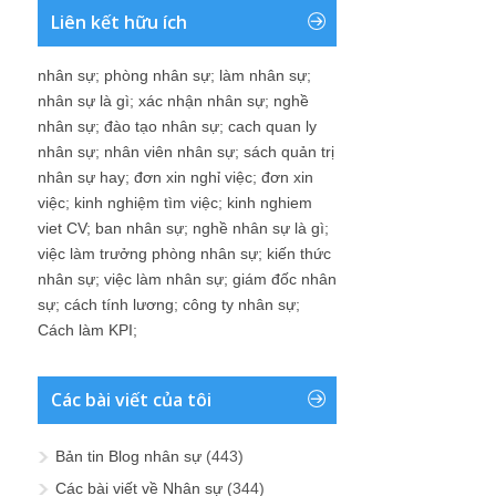
Liên kết hữu ích
nhân sự
;
phòng nhân sự
;
làm nhân sự
;
nhân sự là gì
;
xác nhận nhân sự
;
nghề
nhân sự
;
đào tạo nhân sự
;
cach quan ly
nhân sự
;
nhân viên nhân sự
;
sách quản trị
nhân sự hay
;
đơn xin nghỉ việc
;
đơn xin
việc
;
kinh nghiệm tìm việc
;
kinh nghiem
viet CV
;
ban nhân sự
;
nghề nhân sự là gì
;
việc làm trưởng phòng nhân sự
;
kiến thức
nhân sự
;
việc làm nhân sự
;
giám đốc nhân
sự
;
cách tính lương
;
công ty nhân sự
;
Cách làm KPI
;
Các bài viết của tôi
Bản tin Blog nhân sự
(443)
Các bài viết về Nhân sự
(344)