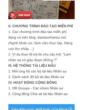
II. CHƯƠNG TRÌNH ĐÀO TẠO MIỄN PHÍ
1.
Các chương trình đào tạo miễn phí
đang có trên blog: daotaonhansu.net
(Nghề Nhân sự, Sinh viên thực tập, Nâng
cao thu nhập ...)
2.
Ví dụ thực tế trả lời cho câu hỏi: "Làm
nhân sự có giàu được không ?"
III. HỆ THỐNG TÀI LIỆU MẪU
1.
Mời ủng hộ các bộ tài liệu Nhân sự
2.
Danh sách 30 bộ tài liệu Nhân sự
IV. HOẠT ĐỘNG CỘNG ĐỒNG
1.
HR Groups - Các nhóm Nhân sự
2.
Cộng đồng Chia sẻ tài liệu Nhân sự
Vào khu vực giới hạn của blog