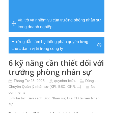
Vai trò và nhiệm vụ của trưởng phòng nhân sự
trong doanh nghiệp
Hướng dẫn làm hệ thống phân quyền từng
chức danh vị trí trong công ty
6 kỹ năng cần thiết đối với
trưởng phòng nhân sự
Tháng Tư 23, 2025
quynhnt.kc24
Dùng -
Chuyện Quản lý nhân sự (KPI, BSC, OKR, ...)
No
comments
Link tài trợ:
Seri sách Blog Nhân sự
; Đĩa CD
tài liệu Nhân
sự
;