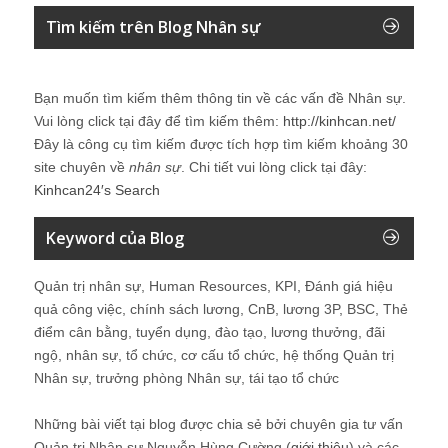
Tìm kiếm trên Blog Nhân sự
Bạn muốn tìm kiếm thêm thông tin về các vấn đề
Nhân sự
.
Vui lòng click tại đây để tìm kiếm thêm:
http://kinhcan.net/
Đây là công cụ tìm kiếm được tích hợp tìm kiếm khoảng 30
site chuyên về
nhân sự
. Chi tiết vui lòng click tại đây:
Kinhcan24′s Search
Keyword của Blog
Quản trị nhân sự, Human Resources, KPI, Đánh giá hiệu
quả công việc, chính sách lương, CnB, lương 3P, BSC, Thẻ
điểm cân bằng, tuyển dụng, đào tạo, lương thưởng, đãi
ngộ, nhân sự, tổ chức, cơ cấu tổ chức, hệ thống Quản trị
Nhân sự, trưởng phòng Nhân sự, tái tạo tổ chức
Những bài viết tại blog được chia sẻ bởi chuyên gia tư vấn
Quản trị Nhân sự Nguyễn Hùng Cường (
giới thiệu
) và các