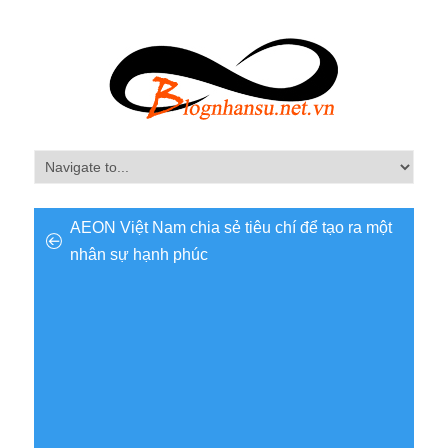
AEON Việt Nam chia sẻ tiêu chí để tạo ra một
nhân sự hạnh phúc