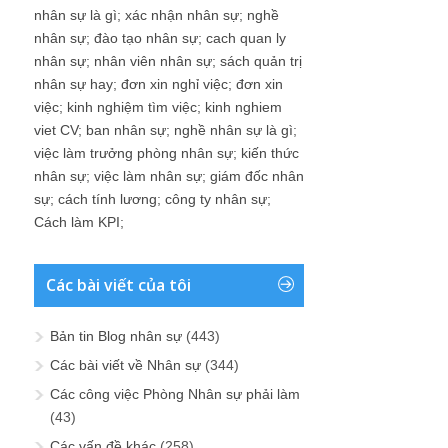
nhân sự là gì
;
xác nhận nhân sự
;
nghề
nhân sự
;
đào tạo nhân sự
;
cach quan ly
nhân sự
;
nhân viên nhân sự
;
sách quản trị
nhân sự hay
;
đơn xin nghỉ việc
;
đơn xin
việc
;
kinh nghiệm tìm việc
;
kinh nghiem
viet CV
;
ban nhân sự
;
nghề nhân sự là gì
;
việc làm trưởng phòng nhân sự
;
kiến thức
nhân sự
;
việc làm nhân sự
;
giám đốc nhân
sự
;
cách tính lương
;
công ty nhân sự
;
Cách làm KPI
;
Các bài viết của tôi
Bản tin Blog nhân sự
(443)
Các bài viết về Nhân sự
(344)
Các công việc Phòng Nhân sự phải làm
(43)
Các vấn đề khác
(258)