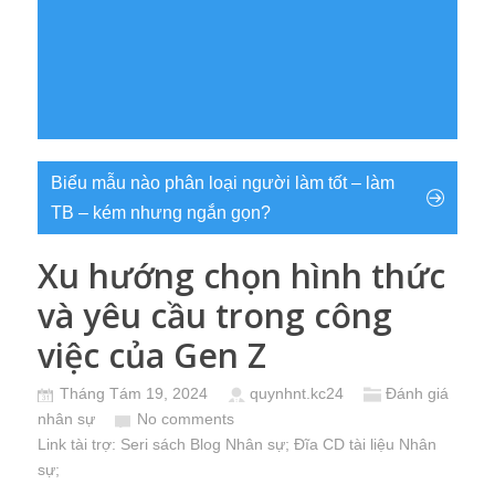
Biểu mẫu nào phân loại người làm tốt – làm
TB – kém nhưng ngắn gọn?
Xu hướng chọn hình thức
và yêu cầu trong công
việc của Gen Z
Tháng Tám 19, 2024
quynhnt.kc24
Đánh giá
nhân sự
No comments
Link tài trợ:
Seri sách Blog Nhân sự
; Đĩa CD
tài liệu Nhân
sự
;