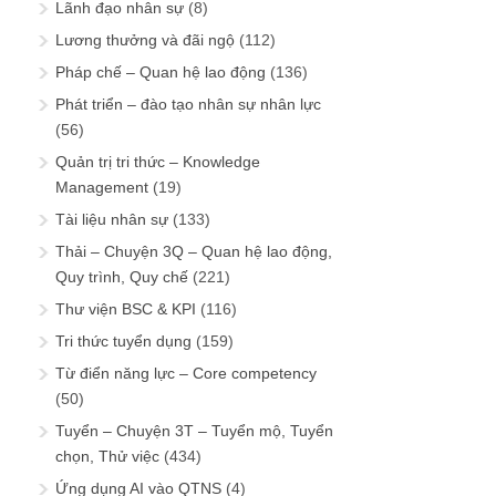
Lãnh đạo nhân sự
(8)
Lương thưởng và đãi ngộ
(112)
Pháp chế – Quan hệ lao động
(136)
Phát triển – đào tạo nhân sự nhân lực
(56)
Quản trị tri thức – Knowledge
Management
(19)
Tài liệu nhân sự
(133)
Thải – Chuyện 3Q – Quan hệ lao động,
Quy trình, Quy chế
(221)
Thư viện BSC & KPI
(116)
Tri thức tuyển dụng
(159)
Từ điển năng lực – Core competency
(50)
Tuyển – Chuyện 3T – Tuyển mộ, Tuyển
chọn, Thử việc
(434)
Ứng dụng AI vào QTNS
(4)