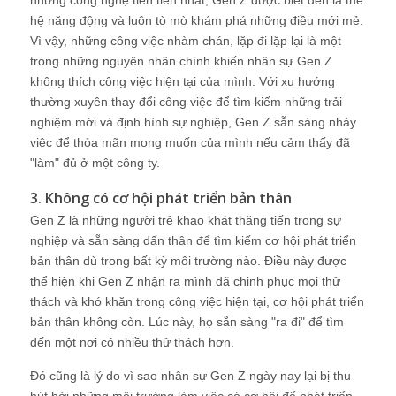
hệ năng động và luôn tò mò khám phá những điều mới mẻ.
Vì vậy, những công việc nhàm chán, lặp đi lặp lại là một
trong những nguyên nhân chính khiến nhân sự Gen Z
không thích công việc hiện tại của mình. Với xu hướng
thường xuyên thay đổi công việc để tìm kiếm những trải
nghiệm mới và định hình sự nghiệp, Gen Z sẵn sàng nhảy
việc để thỏa mãn mong muốn của mình nếu cảm thấy đã
"làm" đủ ở một công ty.
3. Không có cơ hội phát triển bản thân
Gen Z là những người trẻ khao khát thăng tiến trong sự
nghiệp và sẵn sàng dấn thân để tìm kiếm cơ hội phát triển
bản thân dù trong bất kỳ môi trường nào. Điều này được
thể hiện khi Gen Z nhận ra mình đã chinh phục mọi thử
thách và khó khăn trong công việc hiện tại, cơ hội phát triển
bản thân không còn. Lúc này, họ sẵn sàng "ra đi" để tìm
đến một nơi có nhiều thử thách hơn.
Đó cũng là lý do vì sao nhân sự Gen Z ngày nay lại bị thu
hút bởi những môi trường làm việc có cơ hội để phát triển