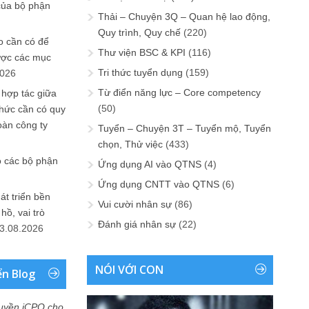
của bộ phận
Thải – Chuyện 3Q – Quan hệ lao động,
Quy trình, Quy chế
(220)
 cần có để
Thư viện BSC & KPI
(116)
ược các mục
Tri thức tuyển dụng
(159)
2026
Từ điển năng lực – Core competency
 hợp tác giữa
(50)
chức cần có quy
oàn công ty
Tuyển – Chuyện 3T – Tuyển mộ, Tuyển
chọn, Thử việc
(433)
o các bộ phận
Ứng dụng AI vào QTNS
(4)
Ứng dụng CNTT vào QTNS
(6)
át triển bền
Vui cười nhân sự
(86)
ồ, vai trò
Đánh giá nhân sự
(22)
3.08.2026
NÓI VỚI CON
ển Blog
uyền iCPO cho