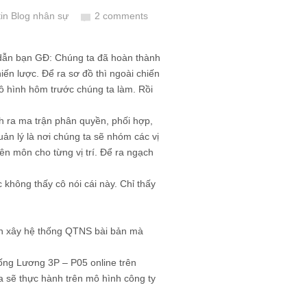
tin Blog nhân sự
2 comments
i dẫn bạn GĐ: Chúng ta đã hoàn thành
iến lược. Để ra sơ đồ thì ngoài chiến
 mô hình hôm trước chúng ta làm. Rồi
nh ra ma trận phân quyền, phối hợp,
n lý là nơi chúng ta sẽ nhóm các vị
yên môn cho từng vị trí. Để ra ngạch
 không thấy cô nói cái này. Chỉ thấy
ốn xây hệ thống QTNS bài bản mà
thống Lương 3P – P05 online trên
 sẽ thực hành trên mô hình công ty