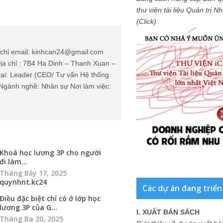
thư viện tài liệu Quản trị 
(Click)
chỉ email: kinhcan24@gmail.com
ịa chỉ : 7B4 Ha Dinh – Thanh Xuan –
tại: Leader (CEO/ Tư vấn Hệ thống
Ngành nghề: Nhân sự Nơi làm việc:
Khoá học lương 3P cho người
đi làm...
Tháng Bảy 17, 2025
quynhnt.kc24
Các dự án đang triển
Điều đặc biệt chỉ có ở lớp học
lương 3P của G...
I. XUẤT BẢN SÁCH
Tháng Ba 20, 2025