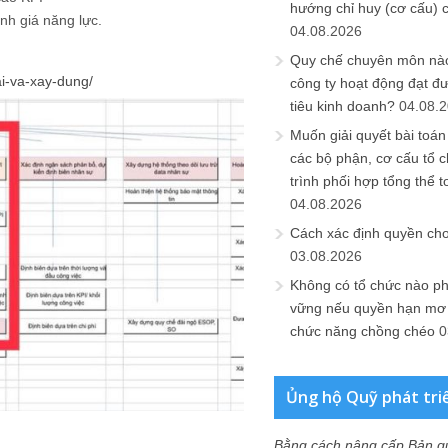
hướng chỉ huy (cơ cấu) 
nh giá năng lực.
04.08.2026
Quy chế chuyên môn nào
ai-va-xay-dung/
công ty hoạt động đạt đ
tiêu kinh doanh?
04.08.
Muốn giải quyết bài toán
các bộ phận, cơ cấu tổ 
trình phối hợp tổng thể t
04.08.2026
Cách xác định quyền ch
03.08.2026
Không có tổ chức nào ph
vững nếu quyền hạn mơ h
chức năng chồng chéo
0
Ủng hộ Quỹ phát tri
Bằng cách nâng cấp Bản q