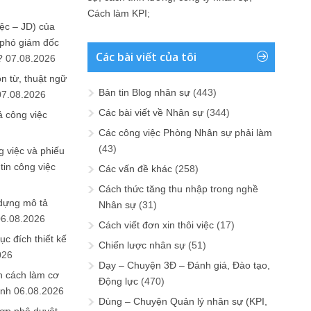
Cách làm KPI
;
ệc – JD) của
 phó giám đốc
Các bài viết của tôi
?
07.08.2026
n từ, thuật ngữ
Bản tin Blog nhân sự
(443)
07.08.2026
Các bài viết về Nhân sự
(344)
ả công việc
Các công việc Phòng Nhân sự phải làm
(43)
 việc và phiếu
tin công việc
Các vấn đề khác
(258)
Cách thức tăng thu nhập trong nghề
 dựng mô tả
Nhân sự
(31)
06.08.2026
Cách viết đơn xin thôi việc
(17)
ục đích thiết kế
Chiến lược nhân sự
(51)
026
Dạy – Chuyện 3Đ – Đánh giá, Đào tạo,
n cách làm cơ
Động lực
(470)
anh
06.08.2026
Dùng – Chuyện Quản lý nhân sự (KPI,