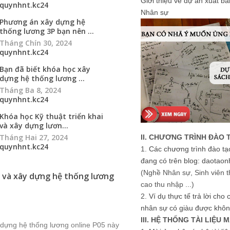
Giới thiệu về dự án xuất b
quynhnt.kc24
Nhân sự
Phương án xây dựng hệ
thống lương 3P bạn nên ...
Tháng Chín 30, 2024
quynhnt.kc24
Bạn đã biết khóa học xây
dựng hệ thống lương ...
Tháng Ba 8, 2024
quynhnt.kc24
Khóa học Kỹ thuật triển khai
và xây dựng lươn...
Tháng Hai 27, 2024
II. CHƯƠNG TRÌNH ĐÀO 
quynhnt.kc24
1.
Các chương trình đào tạ
đang có trên blog: daotaon
(Nghề Nhân sự, Sinh viên t
ai và xây dựng hệ thống lương
cao thu nhập ...)
2.
Ví dụ thực tế trả lời cho
nhân sự có giàu được khôn
III. HỆ THỐNG TÀI LIỆU 
ây dựng hệ thống lương online P05 này