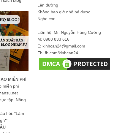
ản sách Blog
Lên đường
Không bao giờ nhỏ bé được
Nghe con.
Liên hệ: Mr. Nguyễn Hùng Cường
M: 0988 833 616
E: kinhcan24@gmail.com
Fb: fb.com/kinhcan24
TẠO MIỄN PHÍ
o miễn phí
hansu.net
hực tập, Nâng
 câu hỏi: "Làm
g ?"
MẪU