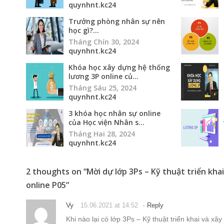
quynhnt.kc24
Trưởng phòng nhân sự nên
học gì?...
Tháng Chín 30, 2024
quynhnt.kc24
Khóa học xây dựng hệ thống
lương 3P online củ...
Tháng Sáu 25, 2024
quynhnt.kc24
3 khóa học nhân sự online
của Học viện Nhân s...
Tháng Hai 28, 2024
quynhnt.kc24
2 thoughts on “
Mời dự lớp 3Ps – Kỹ thuật triển kh
online P05
”
Vy
-
15.06.2021 at 14:52
Reply
Khi nào lại có lớp 3Ps – Kỹ thuật triển khai và x