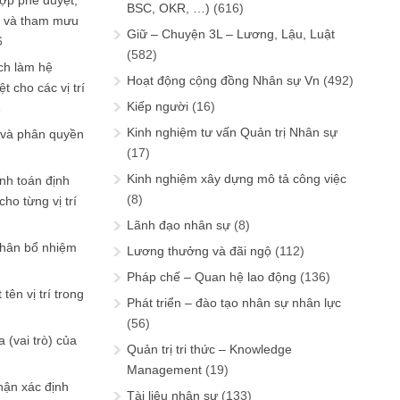
ợp phê duyệt,
BSC, OKR, …)
(616)
in và tham mưu
Giữ – Chuyện 3L – Lương, Lậu, Luật
6
(582)
ch làm hệ
Hoạt động cộng đồng Nhân sự Vn
(492)
t cho các vị trí
Kiếp người
(16)
6
Kinh nghiệm tư vấn Quản trị Nhân sự
 và phân quyền
(17)
Kinh nghiệm xây dựng mô tả công việc
ính toán định
(8)
ho từng vị trí
Lãnh đạo nhân sự
(8)
phân bổ nhiệm
Lương thưởng và đãi ngộ
(112)
Pháp chế – Quan hệ lao động
(136)
tên vị trí trong
Phát triển – đào tạo nhân sự nhân lực
(56)
 (vai trò) của
Quản trị tri thức – Knowledge
Management
(19)
hận xác định
Tài liệu nhân sự
(133)