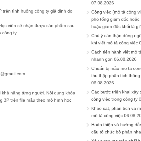
07.08.2026
 trên tình huống công ty giả định do
Công việc (mô tả công vi
phó tổng giám đốc hoặc
. Học viên sẽ nhận được sản phẩm sau
hoặc giám đốc khối là gì
 công ty.
Chú ý cẩn thận dùng ngô
khi viết mô tả công việc
Cách tiến hành viết mô t
nhanh gọn
06.08.2026
Chuẩn bị mẫu mô tả công
24@gmail.com
thu thập phân tích thông 
06.08.2026
Các bước triển khai xây
khả năng từng người. Nội dung khóa
công việc trong công ty
 3P trên file mẫu theo mô hình học
Khảo sát, phân tích và m
mô tả công việc
06.08.2
Hoàn thiện và hướng dẫ
cấu tổ chức bộ phận nh