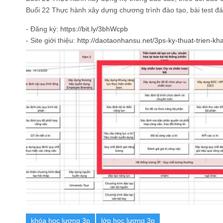
Buổi 22 Thực hành xây dựng chương trình đào tạo, bài test đá
- Đăng ký:
https://bit.ly/3bhWcpb
- Site giới thiệu:
http://daotaonhansu.net/3ps-ky-thuat-trien-kh
khóa học lương 3p
lớp học lương 3p