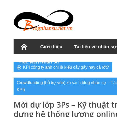
Giới thiệu
Tài liệu về nhân sự
Học viện Nhân sư
KPI công ty anh chị là kiểu cây gậy hay cà rốt?
Crowdfunding (hỗ trợ vốn) xb sách blog nhân sự – Tái
KPI)
Mời dự lớp 3Ps – Kỹ thuật t
dựng hệ thống lương onlin