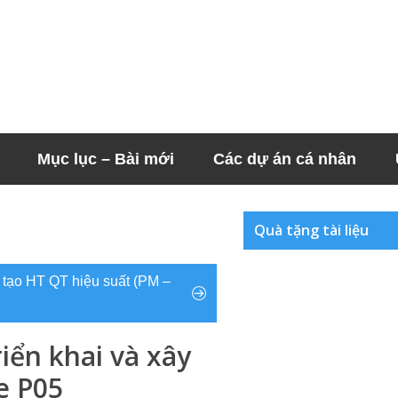
Mục lục – Bài mới
Các dự án cá nhân
Quà tặng tài liệu
 tạo HT QT hiệu suất (PM –
riển khai và xây
e P05