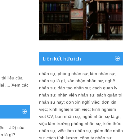
Liên kết hữu ích
nhân sự
;
phòng nhân sự
;
làm nhân sự
;
tài liệu của
nhân sự là gì
;
xác nhận nhân sự
;
nghề
i ....
Xem các
nhân sự
;
đào tạo nhân sự
;
cach quan ly
nhân sự
;
nhân viên nhân sự
;
sách quản trị
nhân sự hay
;
đơn xin nghỉ việc
;
đơn xin
việc
;
kinh nghiệm tìm việc
;
kinh nghiem
viet CV
;
ban nhân sự
;
nghề nhân sự là gì
;
việc làm trưởng phòng nhân sự
;
kiến thức
ệc – JD) của
nhân sự
;
việc làm nhân sự
;
giám đốc nhân
n là gì?
sự
;
cách tính lương
;
công ty nhân sự
;