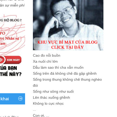
Nhân sự miễn phí
Cao đo nỗi buồn
Xa nuôi chí lớn
Dẫu làm sao thì cha vẫn muốn
Sống trên đá không chê đá gập ghềnh
Sống trong thung không chê thung nghèo
đói
Sống như sông như suối
Lên thác xuống ghềnh
 khai
Không lo cực nhọc
...
Con ơi, ...