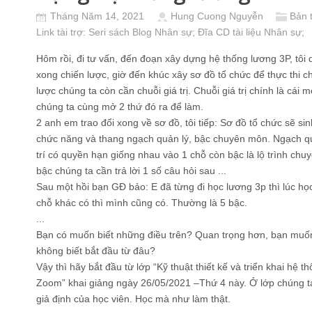
Tháng Năm 14, 2021
Hung Cuong Nguyễn
Bản 
Link tài trợ:
Seri sách Blog Nhân sự
; Đĩa CD
tài liệu Nhân sự
;
Hôm rồi, đi tư vấn, đến đoạn xây dựng hệ thống lương 3P, tô
xong chiến lược, giờ đến khúc xây sơ đồ tổ chức để thực thi ch
lược chúng ta còn cần chuỗi giá trị. Chuỗi giá trị chính là cái
chúng ta cùng mở 2 thứ đó ra để làm.
2 anh em trao đổi xong về sơ đồ, tôi tiếp: Sơ đồ tổ chức sẽ si
chức năng và thang ngạch quản lý, bậc chuyên môn. Ngạch quả
trí có quyền hạn giống nhau vào 1 chỗ còn bậc là lộ trình chu
bậc chúng ta cần trả lời 1 số câu hỏi sau ...
Sau một hồi bạn GĐ bảo: E đã từng đi học lương 3p thì lúc học
chỗ khác có thì mình cũng có. Thường là 5 bậc.
...
Bạn có muốn biết những điều trên? Quan trọng hơn, bạn mu
không biết bắt đầu từ đâu?
Vậy thì hãy bắt đầu từ lớp “Kỹ thuật thiết kế và triển khai hệ 
Zoom” khai giảng ngày 26/05/2021 –Thứ 4 này. Ở lớp chúng ta
giả định của học viên. Học mà như làm thật.