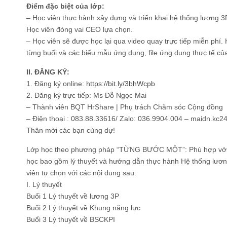
Điểm đặc biệt của lớp:
– Học viên thực hành xây dựng và triển khai hệ thống lương 3P
Học viên đóng vai CEO lựa chọn.
– Học viên sẽ được học lại qua video quay trực tiếp miễn phí
từng buổi và các biểu mẫu ứng dụng, file ứng dụng thực tế của
II. ĐĂNG KÝ:
1. Đăng ký online:
https://bit.ly/3bhWcpb
2. Đăng ký trực tiếp: Ms Đỗ Ngọc Mai
– Thành viên BQT HrShare | Phụ trách Chăm sóc Cộng đồng
– Điện thoại : 083.88.33616/ Zalo: 036.9904.004 – maidn.kc
Thân mời các bạn cùng dự!
Lớp học theo phương pháp “TỪNG BƯỚC MỘT”: Phù hợp với 
học bao gồm lý thuyết và hướng dẫn thực hành Hệ thống lương
viên tự chọn với các nội dung sau:
I. Lý thuyết
Buổi 1 Lý thuyết về lương 3P
Buổi 2 Lý thuyết về Khung năng lực
Buổi 3 Lý thuyết về BSCKPI