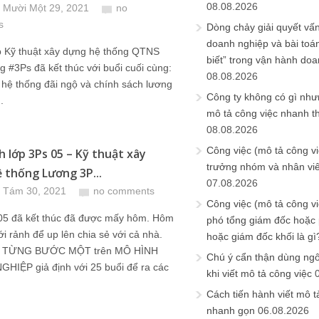
08.08.2026
 Mười Một 29, 2021
no
s
Dòng chảy giải quyết vấn
doanh nghiệp và bài toá
ớp Kỹ thuật xây dựng hệ thống QTNS
biết” trong vận hành do
g #3Ps đã kết thúc với buổi cuối cùng:
08.08.2026
hệ thống đãi ngộ và chính sách lương
Công ty không có gì nh
.
mô tả công việc nhanh t
08.08.2026
Công việc (mô tả công vi
h lớp 3Ps 05 – Kỹ thuật xây
trưởng nhóm và nhân viê
 thống Lương 3P...
07.08.2026
 Tám 30, 2021
no comments
Công việc (mô tả công vi
05 đã kết thúc đã được mấy hôm. Hôm
phó tổng giám đốc hoặc
ới rảnh để up lên chia sẻ với cả nhà.
hoặc giám đốc khối là gì
đi TỪNG BƯỚC MỘT trên MÔ HÌNH
Chú ý cẩn thận dùng ngô
HIỆP giả định với 25 buổi để ra các
khi viết mô tả công việc
Cách tiến hành viết mô t
nhanh gọn
06.08.2026