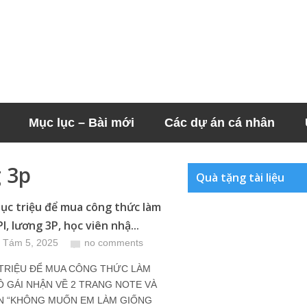
Mục lục – Bài mới
Các dự án cá nhân
 3p
Quà tặng tài liệu
hục triệu để mua công thức làm
, lương 3P, học viên nhậ...
 Tám 5, 2025
no comments
 TRIỆU ĐỂ MUA CÔNG THỨC LÀM
Ô GÁI NHẬN VỀ 2 TRANG NOTE VÀ
N “KHÔNG MUỐN EM LÀM GIỐNG