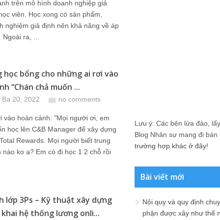
hành trên mô hình doanh nghiệp giả
học viên. Học xong có sản phẩm,
nh nghiệm giả định nên khả năng về áp
 Ngoài ra, ...
g học bổng cho những ai rơi vào
nh “Chán chả muốn ...
 Ba 20, 2022
no comments
i vào hoàn cảnh: "Mọi người ơi, em
Lưu ý: Các bên lừa đảo, lấy 
n học lên C&B Manager để xây dựng
Blog Nhân sự mang đi bán lạ
Total Rewards. Mọi người biết trung
trường hợp khác ở đây!
n nào ko ạ? Em có đi học 1 2 chỗ rồi
Bài viết mới
h lớp 3Ps – Kỹ thuật xây dựng
Nội quy và quy định chu
 khai hệ thống lương onli...
phận được xây như thế 