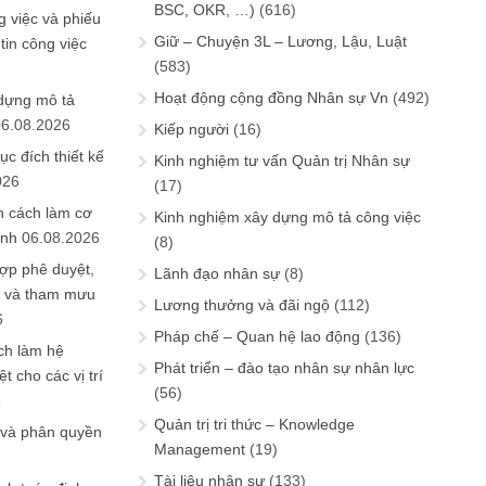
BSC, OKR, …)
(616)
 việc và phiếu
Giữ – Chuyện 3L – Lương, Lậu, Luật
tin công việc
(583)
Hoạt động cộng đồng Nhân sự Vn
(492)
 dựng mô tả
06.08.2026
Kiếp người
(16)
ục đích thiết kế
Kinh nghiệm tư vấn Quản trị Nhân sự
026
(17)
n cách làm cơ
Kinh nghiệm xây dựng mô tả công việc
anh
06.08.2026
(8)
ợp phê duyệt,
Lãnh đạo nhân sự
(8)
in và tham mưu
Lương thưởng và đãi ngộ
(112)
6
Pháp chế – Quan hệ lao động
(136)
ch làm hệ
Phát triển – đào tạo nhân sự nhân lực
t cho các vị trí
(56)
6
Quản trị tri thức – Knowledge
 và phân quyền
Management
(19)
Tài liệu nhân sự
(133)