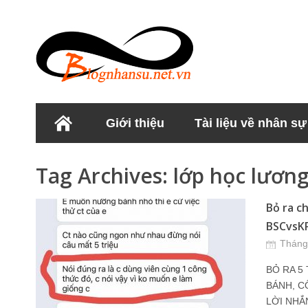
Giới thiệu
Tài liệu về nhân sự
Học viện Nhân sư
Tag Archives:
lớp học lương
Bỏ ra c
BSCvsKPI
Tháng
BỎ RA 5
BÁNH, C
LỜI NHẮ