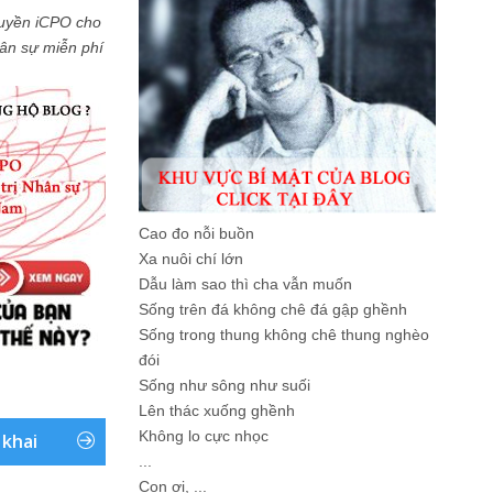
uyền iCPO cho
Nhân sự miễn phí
Cao đo nỗi buồn
Xa nuôi chí lớn
Dẫu làm sao thì cha vẫn muốn
Sống trên đá không chê đá gập ghềnh
Sống trong thung không chê thung nghèo
đói
Sống như sông như suối
Lên thác xuống ghềnh
Không lo cực nhọc
 khai
...
Con ơi, ...