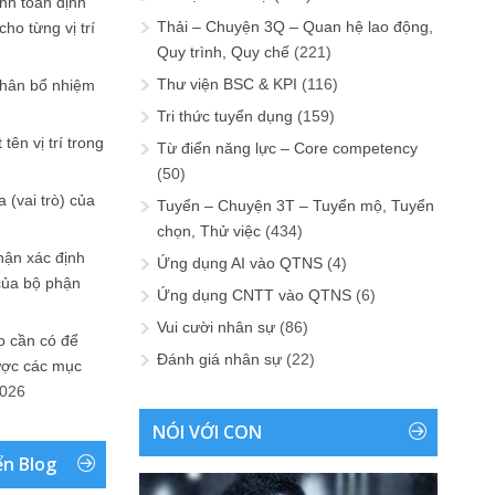
ính toán định
Thải – Chuyện 3Q – Quan hệ lao động,
ho từng vị trí
Quy trình, Quy chế
(221)
Thư viện BSC & KPI
(116)
phân bổ nhiệm
Tri thức tuyển dụng
(159)
tên vị trí trong
Từ điển năng lực – Core competency
(50)
 (vai trò) của
Tuyển – Chuyện 3T – Tuyển mộ, Tuyển
chọn, Thử việc
(434)
hận xác định
Ứng dụng AI vào QTNS
(4)
của bộ phận
Ứng dụng CNTT vào QTNS
(6)
Vui cười nhân sự
(86)
 cần có để
Đánh giá nhân sự
(22)
ược các mục
2026
NÓI VỚI CON
ển Blog