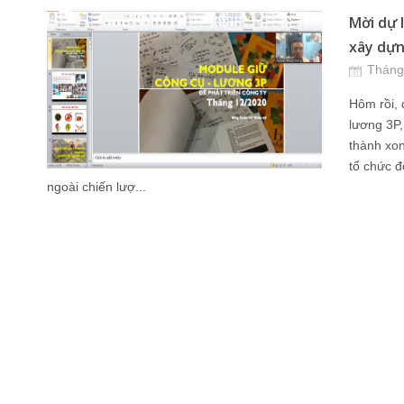
Mời dự l
xây dựn
Tháng
Hôm rồi, 
lương 3P,
thành xon
tổ chức đ
ngoài chiến lượ...