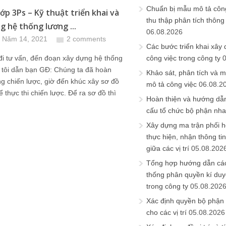
Chuẩn bị mẫu mô tả công
ớp 3Ps – Kỹ thuật triển khai và
thu thập phân tích thông 
g hệ thống lương ...
06.08.2026
 Năm 14, 2021
2 comments
Các bước triển khai xây
đi tư vấn, đến đoạn xây dựng hệ thống
công việc trong công ty
 tôi dẫn bạn GĐ: Chúng ta đã hoàn
Khảo sát, phân tích và m
g chiến lược, giờ đến khúc xây sơ đồ
mô tả công việc
06.08.2
ể thực thi chiến lược. Để ra sơ đồ thì
Hoàn thiện và hướng dẫ
cấu tổ chức bộ phận nh
Xây dựng ma trận phối h
thực hiện, nhận thông t
giữa các vị trí
05.08.202
Tổng hợp hướng dẫn cá
thống phân quyền kí duyệ
trong công ty
05.08.202
Xác định quyền bộ phận
cho các vị trí
05.08.2026