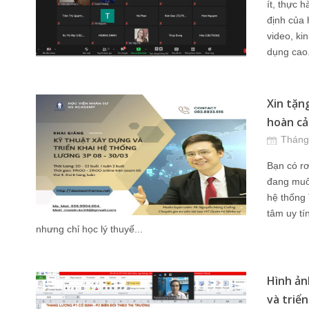
ít, thực 
định của 
video, ki
dụng cao.
Xin tặn
hoàn cả
Tháng
Bạn có rơ
đang muố
hệ thống 
tâm uy tí
nhưng chỉ học lý thuyế...
Hình ản
và triển