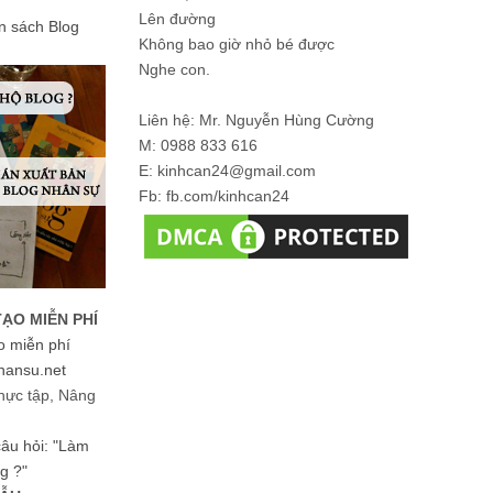
Lên đường
ản sách Blog
Không bao giờ nhỏ bé được
Nghe con.
Liên hệ: Mr. Nguyễn Hùng Cường
M: 0988 833 616
E: kinhcan24@gmail.com
Fb: fb.com/kinhcan24
TẠO MIỄN PHÍ
o miễn phí
hansu.net
hực tập, Nâng
 câu hỏi: "Làm
g ?"