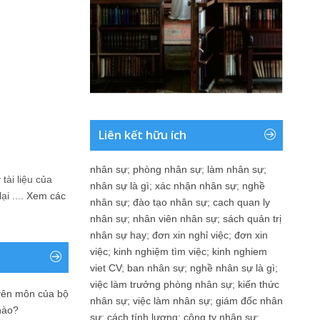
Liên kết hữu ích
nhân sự
;
phòng nhân sự
;
làm nhân sự
;
tài liệu của
nhân sự là gì
;
xác nhận nhân sự
;
nghề
i ....
Xem các
nhân sự
;
đào tạo nhân sự
;
cach quan ly
nhân sự
;
nhân viên nhân sự
;
sách quản trị
nhân sự hay
;
đơn xin nghỉ việc
;
đơn xin
việc
;
kinh nghiệm tìm việc
;
kinh nghiem
viet CV
;
ban nhân sự
;
nghề nhân sự là gì
;
việc làm trưởng phòng nhân sự
;
kiến thức
yên môn của bộ
nhân sự
;
việc làm nhân sự
;
giám đốc nhân
nào?
sự
;
cách tính lương
;
công ty nhân sự
;