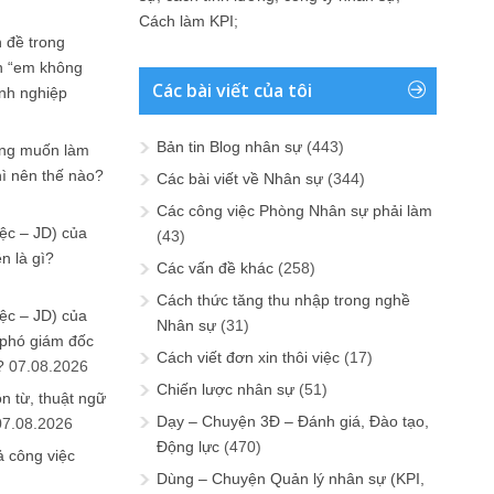
Cách làm KPI
;
 đề trong
n “em không
Các bài viết của tôi
anh nghiệp
Bản tin Blog nhân sự
(443)
ưng muốn làm
hì nên thế nào?
Các bài viết về Nhân sự
(344)
Các công việc Phòng Nhân sự phải làm
ệc – JD) của
(43)
n là gì?
Các vấn đề khác
(258)
Cách thức tăng thu nhập trong nghề
ệc – JD) của
Nhân sự
(31)
 phó giám đốc
Cách viết đơn xin thôi việc
(17)
?
07.08.2026
Chiến lược nhân sự
(51)
n từ, thuật ngữ
Dạy – Chuyện 3Đ – Đánh giá, Đào tạo,
07.08.2026
Động lực
(470)
ả công việc
Dùng – Chuyện Quản lý nhân sự (KPI,