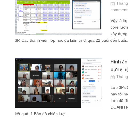
Tháng
comment
Vậy là l
core lươn
xây dựng 
3P. Các thành viên lớp học đã kiên trì đi qua 22 buổi đến buổi..
Hình ản
dựng hệ
Tháng
Lớp 3Ps 
nay tôi m
Lớp đã 
DOANH NG
kết quả: 1.Bản đồ chiến lượ...